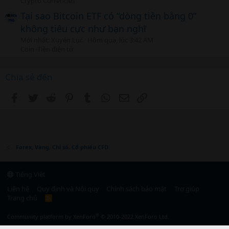
Crypto Currencies
Tại sao Bitcoin ETF có “dòng tiền bằng 0”
không tiêu cực như bạn nghĩ
Mới nhất: Xuyên Lục
Hôm qua, lúc 3:42 AM
Coin -Tiền điện tử
Chia sẻ đến
Facebook
Twitter
Reddit
Pinterest
Tumblr
WhatsApp
Email
Link
Forex, Vàng, Chỉ số, Cổ phiếu CFD
Tiếng Việt
Liên hệ
Quy định và Nội quy
Chính sách bảo mật
Trợ giúp
Trang chủ
R
S
S
®
Community platform by XenForo
© 2010-2022 XenForo Ltd.