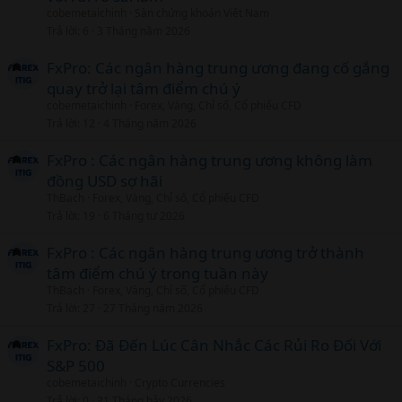
cobemetaichinh
Sàn chứng khoán Việt Nam
Trả lời
6
3 Tháng năm 2026
FxPro: Các ngân hàng trung ương đang cố gắng
quay trở lại tâm điểm chú ý
cobemetaichinh
Forex, Vàng, Chỉ số, Cổ phiếu CFD
Trả lời
12
4 Tháng năm 2026
FxPro : Các ngân hàng trung ương không làm
đồng USD sợ hãi
ThBach
Forex, Vàng, Chỉ số, Cổ phiếu CFD
Trả lời
19
6 Tháng tư 2026
FxPro : Các ngân hàng trung ương trở thành
tâm điểm chú ý trong tuần này
ThBach
Forex, Vàng, Chỉ số, Cổ phiếu CFD
Trả lời
27
27 Tháng năm 2026
FxPro: Đã Đến Lúc Cân Nhắc Các Rủi Ro Đối Với
S&P 500
cobemetaichinh
Crypto Currencies
Trả lời
0
31 Tháng bảy 2026