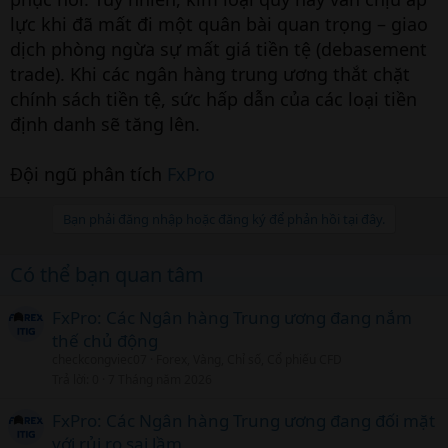
lực khi đã mất đi một quân bài quan trọng – giao
dịch phòng ngừa sự mất giá tiền tệ (debasement
trade). Khi các ngân hàng trung ương thắt chặt
chính sách tiền tệ, sức hấp dẫn của các loại tiền
định danh sẽ tăng lên.
Đội ngũ phân tích
FxPro
Bạn phải đăng nhập hoặc đăng ký để phản hồi tại đây.
Có thể bạn quan tâm
FxPro: Các Ngân hàng Trung ương đang nắm
thế chủ động
checkcongviec07
Forex, Vàng, Chỉ số, Cổ phiếu CFD
Trả lời
0
7 Tháng năm 2026
FxPro: Các Ngân hàng Trung ương đang đối mặt
với rủi ro sai lầm