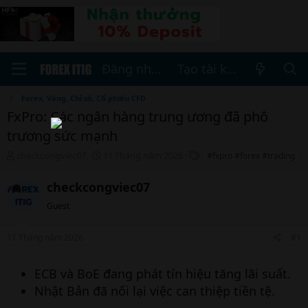
Đăng nhập
Tạo tài khoản
Forex, Vàng, Chỉ số, Cổ phiếu CFD
FxPro: Các ngân hàng trung ương đã phô
trương sức mạnh
T
N
T
checkcongviec07
11 Tháng năm 2026
#fxpro #forex #trading
h
g
h
r
à
ẻ
checkcongviec07
e
y
a
b
Guest
d
ắ
s
t
11 Tháng năm 2026
#1
t
đ
a
ầ
r
u
ECB và BoE đang phát tín hiệu tăng lãi suất.
t
Nhật Bản đã nối lại việc can thiệp tiền tệ.
e
r