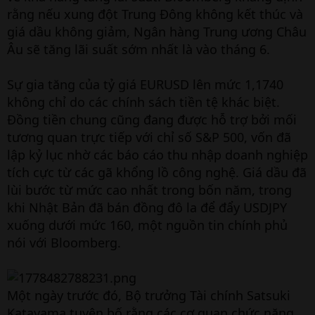
rằng nếu xung đột Trung Đông không kết thúc và
giá dầu không giảm, Ngân hàng Trung ương Châu
Âu sẽ tăng lãi suất sớm nhất là vào tháng 6.
Sự gia tăng của tỷ giá EURUSD lên mức 1,1740
không chỉ do các chính sách tiền tệ khác biệt.
Đồng tiền chung cũng đang được hỗ trợ bởi mối
tương quan trực tiếp với chỉ số S&P 500, vốn đã
lập kỷ lục nhờ các báo cáo thu nhập doanh nghiệp
tích cực từ các gã khổng lồ công nghệ. Giá dầu đã
lùi bước từ mức cao nhất trong bốn năm, trong
khi Nhật Bản đã bán đồng đô la để đẩy USDJPY
xuống dưới mức 160, một nguồn tin chính phủ
nói với Bloomberg.
Một ngày trước đó, Bộ trưởng Tài chính Satsuki
Katayama tuyên bố rằng các cơ quan chức năng