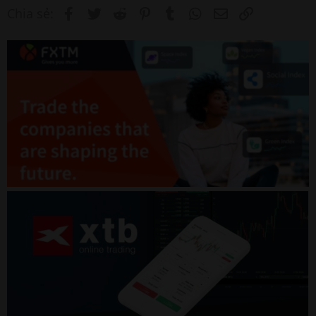
Facebook
Twitter
Reddit
Pinterest
Tumblr
WhatsApp
Email
Link
Chia sẻ: