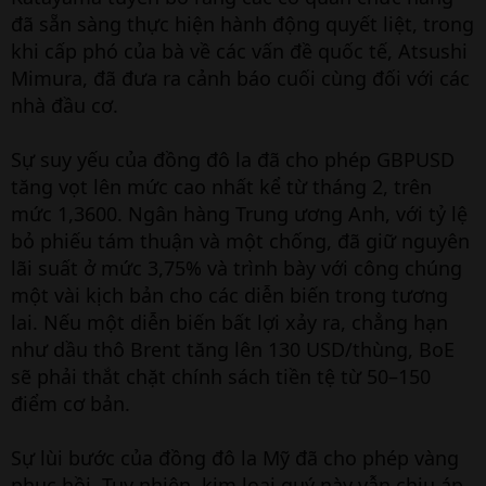
đã sẵn sàng thực hiện hành động quyết liệt, trong
khi cấp phó của bà về các vấn đề quốc tế, Atsushi
Mimura, đã đưa ra cảnh báo cuối cùng đối với các
nhà đầu cơ.
Sự suy yếu của đồng đô la đã cho phép GBPUSD
tăng vọt lên mức cao nhất kể từ tháng 2, trên
mức 1,3600. Ngân hàng Trung ương Anh, với tỷ lệ
bỏ phiếu tám thuận và một chống, đã giữ nguyên
lãi suất ở mức 3,75% và trình bày với công chúng
một vài kịch bản cho các diễn biến trong tương
lai. Nếu một diễn biến bất lợi xảy ra, chẳng hạn
như dầu thô Brent tăng lên 130 USD/thùng, BoE
sẽ phải thắt chặt chính sách tiền tệ từ 50–150
điểm cơ bản.
Sự lùi bước của đồng đô la Mỹ đã cho phép vàng
phục hồi. Tuy nhiên, kim loại quý này vẫn chịu áp