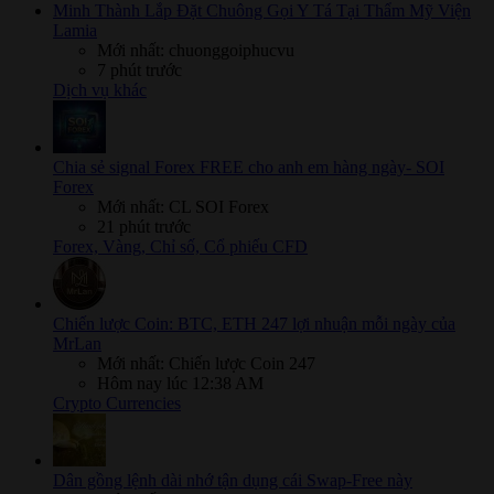
Minh Thành Lắp Đặt Chuông Gọi Y Tá Tại Thẩm Mỹ Viện
Lamia
Mới nhất: chuonggoiphucvu
7 phút trước
Dịch vụ khác
Chia sẻ signal Forex FREE cho anh em hàng ngày- SOI
Forex
Mới nhất: CL SOI Forex
21 phút trước
Forex, Vàng, Chỉ số, Cổ phiếu CFD
Chiến lược Coin: BTC, ETH 247 lợi nhuận mỗi ngày của
MrLan
Mới nhất: Chiến lược Coin 247
Hôm nay lúc 12:38 AM
Crypto Currencies
Dân gồng lệnh dài nhớ tận dụng cái Swap-Free này