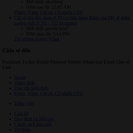
Mới nhất: nhatdang
Hôm nay lúc 12:05 AM
Forex, Vàng, Chỉ số, Cổ phiếu CFD
Chỉ số giá tiêu dùng (CPI) cơ bản hàng tháng của Mỹ sẽ giảm
xuống mức 0,3% – TD Securities
Mới nhất: giaodich247
Hôm qua, lúc 5:14 PM
Thị trường Forex, Vàng
Chia sẻ đến
Facebook
Twitter
Reddit
Pinterest
Tumblr
WhatsApp
Email
Chia sẻ
Link
Home
Trang nhất
Trao đổi kiến thức
Forex, Vàng, Chỉ số, Cổ phiếu CFD
Tiếng Việt
Liên hệ
Quy định và Nội quy
Chính sách bảo mật
Trợ giúp