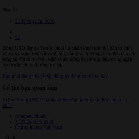
Member
22 Tháng năm 2026
#2
Đồng USD đang có bước thoái lui chiến thuật khi nhà đầu tư chốt
lời và kỳ vọng Fed sớm nới lỏng chính sách. Dòng tiền dịch chuyển
sang tài sản rủi ro hơn, khiến biến động thị trường tăng trong ngắn
hạn trước khi xu hướng trở lại.
Bạn phải đăng nhập hoặc đăng ký để phản hồi tại đây.
Có thể bạn quan tâm
FxPro: Đồng USD: Giá dầu khiến Fed không còn lựa chọn nào
khác
cobemetaichinh
27 Tháng bảy 2026
Chứng khoán Việt Nam
Trả lời