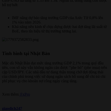
GBP/USD đã tăng từ 1.33 lên 1.34. Ngoài ra, đồng bảng còn được
hỗ trợ bởi:
IMF nâng dự báo tăng trưởng GDP của Anh: Từ 0,8% lên
1% vào năm 2026.
Khả năng nền kinh tế chịu đựng được hai đợt tăng lãi suất từ
BoE, theo tín hiệu từ thị trường tương lai.
Tình hình tại Nhật Bản​
Mặc dù Nhật Bản đạt mức tăng trưởng GDP 2,1% trong quý đầu
tiên, con số này vẫn không ngăn cản được "phe bò" (phe mua) trên
cặp USD/JPY. Các nhà đầu tư đang thận trọng chờ đợi động thái
của chính phủ trong việc sử dụng ngân sách bổ sung để chi trả chi
phí phục vụ cho khoản nợ công ngày càng tăng.
Xem thêm:
FxPro
giaodich247