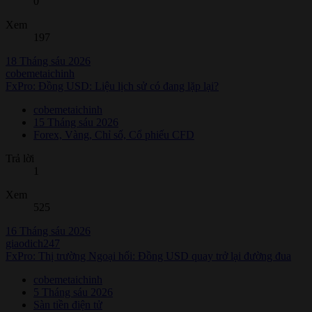
0
Xem
197
18 Tháng sáu 2026
cobemetaichinh
FxPro: Đồng USD: Liệu lịch sử có đang lặp lại?
cobemetaichinh
15 Tháng sáu 2026
Forex, Vàng, Chỉ số, Cổ phiếu CFD
Trả lời
1
Xem
525
16 Tháng sáu 2026
giaodich247
FxPro: Thị trường Ngoại hối: Đồng USD quay trở lại đường đua
cobemetaichinh
5 Tháng sáu 2026
Sàn tiền điện tử