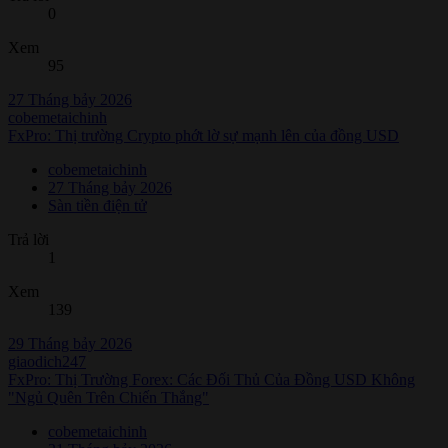
0
Xem
95
27 Tháng bảy 2026
cobemetaichinh
FxPro: Thị trường Crypto phớt lờ sự mạnh lên của đồng USD
cobemetaichinh
27 Tháng bảy 2026
Sàn tiền điện tử
Trả lời
1
Xem
139
29 Tháng bảy 2026
giaodich247
FxPro: Thị Trường Forex: Các Đối Thủ Của Đồng USD Không
"Ngủ Quên Trên Chiến Thắng"
cobemetaichinh