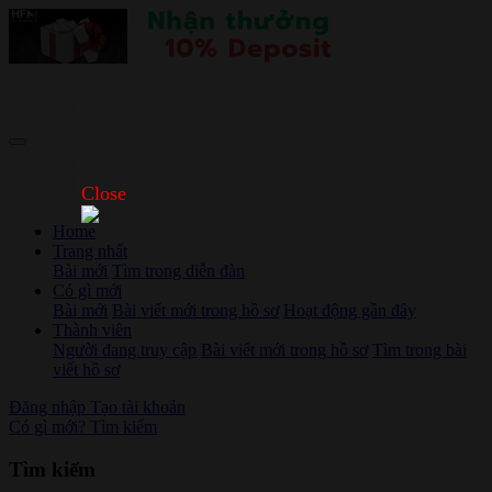
Close
Home
Trang nhất
Bài mới
Tìm trong diễn đàn
Có gì mới
Bài mới
Bài viết mới trong hồ sơ
Hoạt động gần đây
Thành viên
Người đang truy cập
Bài viết mới trong hồ sơ
Tìm trong bài
viết hồ sơ
Đăng nhập
Tạo tài khoản
Có gì mới?
Tìm kiếm
Tìm kiếm