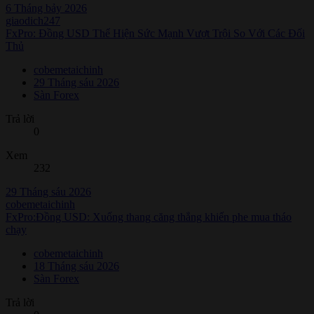
6 Tháng bảy 2026
giaodich247
FxPro: Đồng USD Thể Hiện Sức Mạnh Vượt Trội So Với Các Đối
Thủ
cobemetaichinh
29 Tháng sáu 2026
Sàn Forex
Trả lời
0
Xem
232
29 Tháng sáu 2026
cobemetaichinh
FxPro:Đồng USD: Xuống thang căng thẳng khiến phe mua tháo
chạy
cobemetaichinh
18 Tháng sáu 2026
Sàn Forex
Trả lời