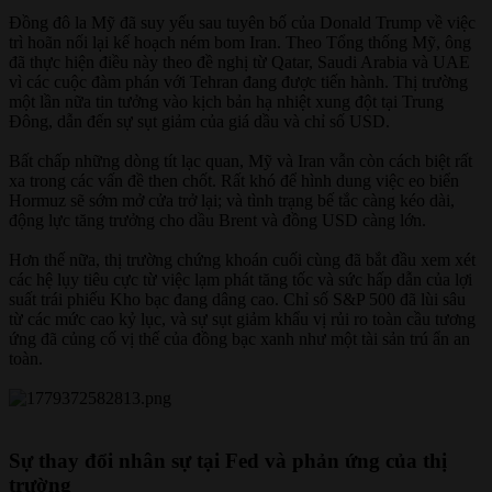
Đồng đô la Mỹ đã suy yếu sau tuyên bố của Donald Trump về việc
trì hoãn nối lại kế hoạch ném bom Iran. Theo Tổng thống Mỹ, ông
đã thực hiện điều này theo đề nghị từ Qatar, Saudi Arabia và UAE
vì các cuộc đàm phán với Tehran đang được tiến hành. Thị trường
một lần nữa tin tưởng vào kịch bản hạ nhiệt xung đột tại Trung
Đông, dẫn đến sự sụt giảm của giá dầu và chỉ số USD.
Bất chấp những dòng tít lạc quan, Mỹ và Iran vẫn còn cách biệt rất
xa trong các vấn đề then chốt. Rất khó để hình dung việc eo biển
Hormuz sẽ sớm mở cửa trở lại; và tình trạng bế tắc càng kéo dài,
động lực tăng trưởng cho dầu Brent và đồng USD càng lớn.
Hơn thế nữa, thị trường chứng khoán cuối cùng đã bắt đầu xem xét
các hệ lụy tiêu cực từ việc lạm phát tăng tốc và sức hấp dẫn của lợi
suất trái phiếu Kho bạc đang dâng cao. Chỉ số S&P 500 đã lùi sâu
từ các mức cao kỷ lục, và sự sụt giảm khẩu vị rủi ro toàn cầu tương
ứng đã củng cố vị thế của đồng bạc xanh như một tài sản trú ẩn an
toàn.
Sự thay đổi nhân sự tại Fed và phản ứng của thị
trường​