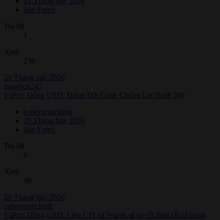
21 Tháng bảy 2026
Sàn Forex
Trả lời
1
Xem
230
21 Tháng bảy 2026
giaodich247
FxPro: Đồng USD: Đừng Đặt Cược Chống Lại Nước Mỹ
cobemetaichinh
20 Tháng bảy 2026
Sàn Forex
Trả lời
0
Xem
98
20 Tháng bảy 2026
cobemetaichinh
FxPro: Đồng USD: Liệu CPI và Warsh sẽ quyết định tất cả trong