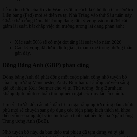
Lễ nhậm chức của Kevin Warsh với tư cách là Chủ tịch Cục Dự trữ
Liên bang (Fed) mới sẽ diễn ra tại Nhà Trắng vào thứ Sáu tuần này.
Chắc chắn rằng Donald Trump đang rất kỳ vọng vào một đợt cắt
giảm lãi suất, bất chấp việc thị trường tương lai đang phản ánh:
Xác suất 50% sẽ có một đợt tăng lãi suất vào năm 2026.
Các kỳ vọng đã được định giá lại mạnh mẽ trong những tuần
gần đây.
Đồng Bảng Anh (GBP) phản công​
Đồng bảng Anh đã phát động một cuộc phản công nhờ tuyên bố
của Thị trưởng Manchester, Andy Burnham. Là ứng cử viên sáng
giá kế nhiệm Keir Starmer cho vị trí Thủ tướng, ông Burnham
khẳng định mình sẽ tuân thủ nghiêm ngặt các quy tắc tài chính.
Lưu ý: Trước đó, các nhà đầu tư lo ngại rằng người đứng đầu chính
phủ mới sẽ chuyển sang áp dụng các biện pháp kích thích tài khóa,
điều vốn sẽ xung đột với chính sách thắt chặt tiền tệ của Ngân hàng
Trung ương Anh (BoE).
Nhờ tuyên bố này, đà bán tháo trái phiếu đã tạm dừng và tỷ giá