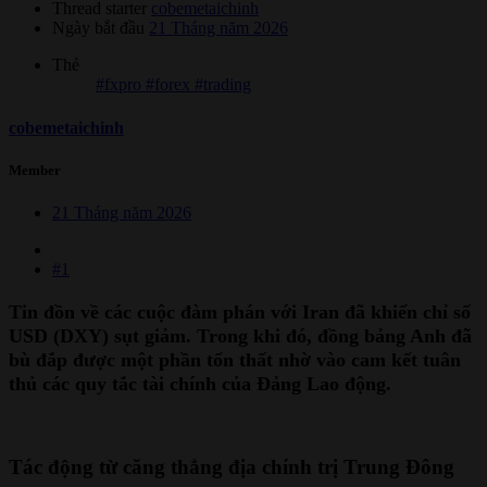
Thread starter
cobemetaichinh
Ngày bắt đầu
21 Tháng năm 2026
Thẻ
#fxpro #forex #trading
cobemetaichinh
Member
21 Tháng năm 2026
#1
Tin đồn về các cuộc đàm phán với Iran đã khiến chỉ số
USD (DXY) sụt giảm. Trong khi đó, đồng bảng Anh đã
bù đắp được một phần tổn thất nhờ vào cam kết tuân
thủ các quy tắc tài chính của Đảng Lao động.
Tác động từ căng thẳng địa chính trị Trung Đông​