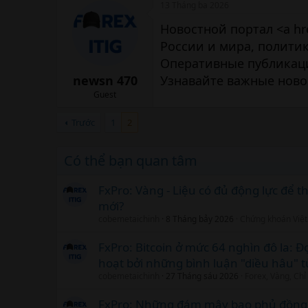
13 Tháng ba 2026
Новостной портал <a hr
России и мира, политик
Оперативные публикаци
newsn 470
Узнавайте важные ново
Guest
Trước
1
2
Có thể bạn quan tâm
FxPro: Vàng - Liệu có đủ động lực để th
mới?
cobemetaichinh
8 Tháng bảy 2026
Chứng khoán Việ
FxPro: Bitcoin ở mức 64 nghìn đô la: Đ
hoạt bởi những bình luận "diều hâu" t
cobemetaichinh
27 Tháng sáu 2026
Forex, Vàng, Chỉ
FxPro: Những đám mây bao phủ đồng