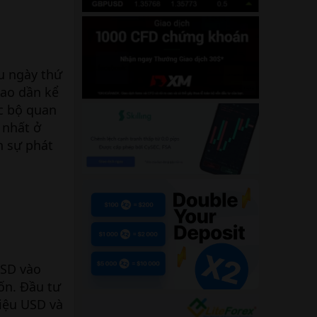
u ngày thứ
cao dần kể
ục bộ quan
 nhất ở
n sự phát
USD vào
ốn. Đầu tư
riệu USD và