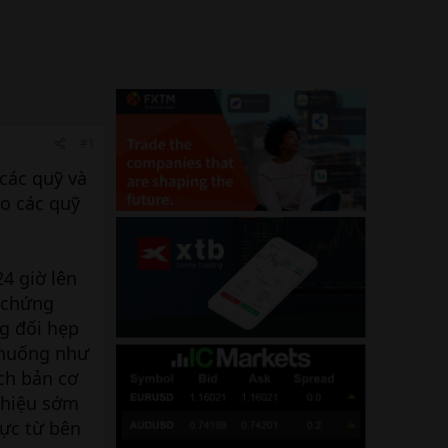
#1
 các quỹ và
ào các quỹ
4 giờ lên
g chứng
g đối hẹp
 huống như
ch bản cơ
 hiệu sớm
cực từ bên