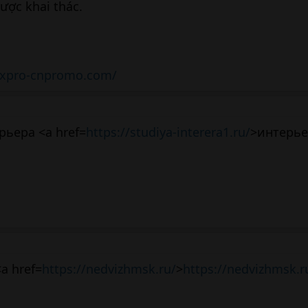
ược khai thác.
fxpro-cnpromo.com/
рьера <a href=
https://studiya-interera1.ru/
>интерь
a href=
https://nedvizhmsk.ru/
>
https://nedvizhmsk.r