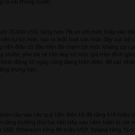
 ra vài tháng trước.
mức 70.000 USD, tăng hơn 7% so với mức thấp vào đầ
nên tự tin hơn, tạo ra một loạt các mức đáy cục bộ 
g tiền điện tử đầu tiên đã chạm tới mức kháng cự c
y nhiên, phe bò sẽ cần duy trì mức giá trên đỉnh gần
 bình động 50 ngày cũng đang hiện diện, để xác nhậ
ăng trung hạn.
toàn cầu vào các quỹ tiền điện tử đã tăng 619 triệu 
n tăng trưởng thứ hai liên tiếp sau năm tuần bị rút v
ệu USD, Ethereum tăng 89 triệu USD, Solana tăng 15 t