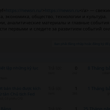
ef=
https://newsn.ru/
>
https://newsn.ru
</a> — свежи
а, экономика, общество, технологии и культура.
и, аналитические материалы и главные события 
сти первыми и следите за развитием событий он
Bạn phải đăng nhập hoặc đăng ký để p
iết lập những kỷ lục
Trả lời
0
8 Tháng b
Xem
242
cobem
t Nam
ợt bán tháo được kích
Trả lời
1
1 Tháng b
ừ tân Chủ tịch Fed
Xem
386
g
 số, Cổ phiếu CFD
 Bảng
Trả lời
1
25 Tháng nă