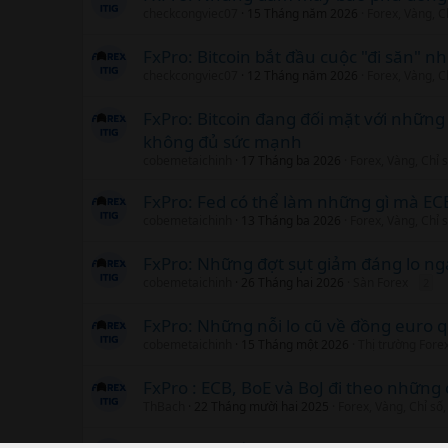
checkcongviec07
15 Tháng năm 2026
Forex, Vàng, C
FxPro: Bitcoin bắt đầu cuộc "đi săn" 
checkcongviec07
12 Tháng năm 2026
Forex, Vàng, C
FxPro: Bitcoin đang đối mặt với những
không đủ sức mạnh
cobemetaichinh
17 Tháng ba 2026
Forex, Vàng, Chỉ 
FxPro: Fed có thể làm những gì mà EC
cobemetaichinh
13 Tháng ba 2026
Forex, Vàng, Chỉ 
FxPro: Những đợt sụt giảm đáng lo ngạ
cobemetaichinh
26 Tháng hai 2026
Sàn Forex
2
FxPro: Những nỗi lo cũ về đồng euro qu
cobemetaichinh
15 Tháng một 2026
Thị trường Fore
FxPro : ECB, BoE và BoJ đi theo nhữn
ThBach
22 Tháng mười hai 2025
Forex, Vàng, Chỉ số