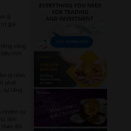
nh là
rị giá
 tổng cộng
tiêu tích
âm lý nhìn
rị phát
, sự tăng
m nhiệm vụ
s), làm
 tháo đối