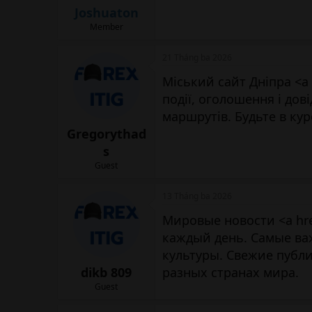
Joshuaton
Member
21 Tháng ba 2026
Міський сайт Дніпра <a 
події, оголошення і дов
маршрутів. Будьте в кур
Gregorythad
s
Guest
13 Tháng ba 2026
Мировые новости <a hr
каждый день. Самые ва
культуры. Свежие публ
dikb 809
разных странах мира.
Guest