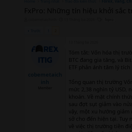
Home
Trang nhất
Trao đổi kiến thức
Forex, Vàng, Ch
FxPro: Những tín hiệu khởi sắc t
T
N
T
cobemetaichinh
13 Tháng ba 2026
fxpro
h
g
h
r
à
ẻ
Trước
1
2
e
y
a
b
13 Tháng ba 2026
d
ắ
s
t
Tóm tắt: Vốn hóa thị trư
t
đ
BTC đang gia tăng, và Bi
a
ầ
ETF phản ánh tâm lý tích 
r
u
t
cobemetaich
e
inh
Tổng quan thị trường Vốn
r
Member
mức 2,38 nghìn tỷ USD, n
khoán. Về mặt chính thức
sau đợt sụt giảm vào nử
vậy, một xu hướng giảm m
sở cho đến hiện tại. Tuy
về việc thị trường tiền đ