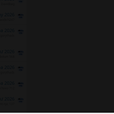
Davidbag
ảy 2026
iaodich247
ba 2026
gorythads
tư 2026
diolum 568
ba 2026
gorythads
ba 2026
achseo 712
tư 2026
ent nyc 137