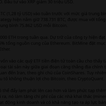
SD. Đầu tư vào XRP giảm 30 triệu USD.
TC (1,28 tỷ USD) vào tuần trước với mức giá trung bì
ategy hiện nắm giữ 738.731 BTC, được mua với tổng t
rung bình 75.862 USD mỗi Bitcoin.
00 ETH trong tuần qua. Dự trữ của công ty hiện đạt
76% tổng nguồn cung của Ethereum. BitMine đặt mục 
ther.
vốn vào các quỹ ETF tiền điện tử toàn cầu cho thấy t
loại tài sản này giữa giai đoạn căng thẳng địa chính t
quan đến Iran, theo ghi chú của CoinShares. Tuy nhiên
ếu tố không thuận lợi cho Bitcoin, theo CryptoQuant.
ó thể đẩy lạm phát lên cao hơn và làm phức tạp thê
i ra, nó làm tăng chi phí của các nhà khai thác (miner
t động kinh doanh và có khả năng tạo ra áp lực bán