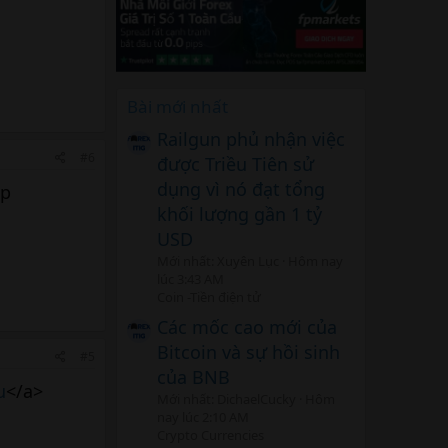
Bài mới nhất
Railgun phủ nhận việc
#6
được Triều Tiên sử
dụng vì nó đạt tổng
ер
khối lượng gần 1 tỷ
USD
Mới nhất: Xuyên Lục
Hôm nay
lúc 3:43 AM
Coin -Tiền điện tử
Các mốc cao mới của
Bitcoin và sự hồi sinh
#5
của BNB
u
</a>
Mới nhất: DichaelCucky
Hôm
nay lúc 2:10 AM
Crypto Currencies