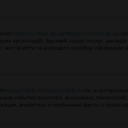
href=
https://u-misti.dp.ua/
>
https://u-misti.dp.ua
</a
ідник організацій. Зручний пошук послуг, закладів 
сі життя міста та знаходьте потрібну інформацію 
ef=
https://dikb.ru/
>
https://dikb.ru
</a> и интересны
жные события политики, экономики, технологий,
икации, аналитика и необычные факты о происхо