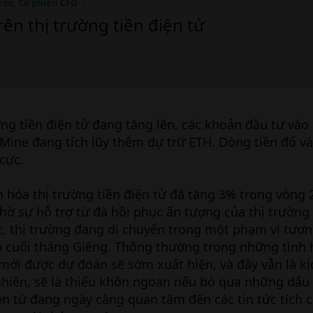
ỉ số, Cổ phiếu CFD
rên thị trường tiền điện tử
ờng tiền điện tử đang tăng lên, các khoản đầu tư vào
tMine đang tích lũy thêm dự trữ ETH. Dòng tiền đổ v
cực.
 hóa thị trường tiền điện tử đã tăng 3% trong vòng 2
hờ sự hỗ trợ từ đà hồi phục ấn tượng của thị trườn
, thị trường đang di chuyển trong một phạm vi tươn
a cuối tháng Giêng. Thông thường trong những tình
ới được dự đoán sẽ sớm xuất hiện, và đây vẫn là kị
 nhiên, sẽ là thiếu khôn ngoan nếu bỏ qua những dấu
iện tử đang ngày càng quan tâm đến các tin tức tích 