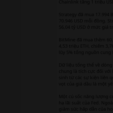
Chainlink tăng 1 triệu U
Strategy đã mua 17.994 B
70.946 USD mỗi đồng. Str
56,04 tỷ USD ở mức giá t
BitMine đã mua thêm 60.0
4,53 triệu ETH, chiếm 3,
lũy 5% tổng nguồn cung E
Dữ liệu tổng thể về dòng 
chung là tích cực đối với 
sinh từ các sự kiện liên 
vọt của giá dầu là một y
Một cú sốc năng lượng c
hạ lãi suất của Fed. Ngoà
giảm sức hấp dẫn của hoạ