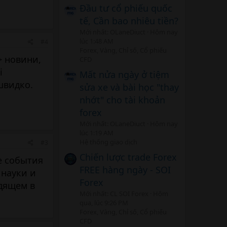
Đầu tư cổ phiếu quốc
tế, Cần bao nhiêu tiền?
Mới nhất: OLaneDiuct
Hôm nay
lúc 1:48 AM
#4
Forex, Vàng, Chỉ số, Cổ phiếu
> новини,
CFD
і
Mất nửa ngày ở tiệm
швидко.
sửa xe và bài học "thay
nhớt" cho tài khoản
forex
Mới nhất: OLaneDiuct
Hôm nay
lúc 1:19 AM
Hệ thống giao dịch
#3
Chiến lược trade Forex
е события
FREE hàng ngày - SOI
 науки и
Forex
дящем в
Mới nhất: CL SOI Forex
Hôm
qua, lúc 9:26 PM
Forex, Vàng, Chỉ số, Cổ phiếu
CFD