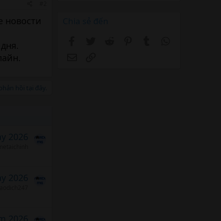
#2
е новости
Chia sẻ đến
Facebook
Twitter
Reddit
Pinterest
Tumblr
WhatsApp
дня.
Email
Link
лайн.
hản hồi tại đây.
ảy 2026
etaichinh
ảy 2026
iaodich247
m 2026