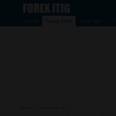
Home
Trang nhất
Có gì mới
T
Bài mới
Tìm trong diễn đàn