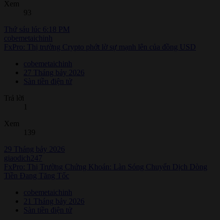
Xem
93
Thứ sáu lúc 6:18 PM
cobemetaichinh
FxPro: Thị trường Crypto phớt lờ sự mạnh lên của đồng USD
cobemetaichinh
27 Tháng bảy 2026
Sàn tiền điện tử
Trả lời
1
Xem
139
29 Tháng bảy 2026
giaodich247
FxPro: Thị Trường Chứng Khoán: Làn Sóng Chuyển Dịch Dòng
Tiền Đang Tăng Tốc
cobemetaichinh
21 Tháng bảy 2026
Sàn tiền điện tử