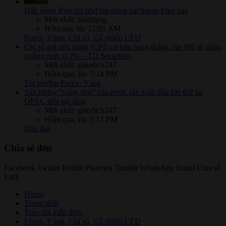
Dân gồng lệnh dài nhớ tận dụng cái Swap-Free này
Mới nhất: nhatdang
Hôm nay lúc 12:05 AM
Forex, Vàng, Chỉ số, Cổ phiếu CFD
Chỉ số giá tiêu dùng (CPI) cơ bản hàng tháng của Mỹ sẽ giảm
xuống mức 0,3% – TD Securities
Mới nhất: giaodich247
Hôm qua, lúc 5:14 PM
Thị trường Forex, Vàng
Sản lượng “vàng đen” của nước sản xuất dầu lớn thứ ba
OPEC tiếp tục tăng
Mới nhất: giaodich247
Hôm qua, lúc 5:13 PM
Dầu thô
Chia sẻ đến
Facebook
Twitter
Reddit
Pinterest
Tumblr
WhatsApp
Email
Chia sẻ
Link
Home
Trang nhất
Trao đổi kiến thức
Forex, Vàng, Chỉ số, Cổ phiếu CFD