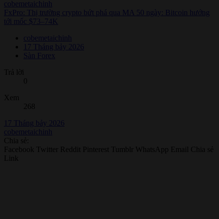
cobemetaichinh
FxPro: Thị trường crypto bứt phá qua MA 50 ngày: Bitcoin hướng
tới mốc $73–74K
cobemetaichinh
17 Tháng bảy 2026
Sàn Forex
Trả lời
0
Xem
268
17 Tháng bảy 2026
cobemetaichinh
Chia sẻ:
Facebook
Twitter
Reddit
Pinterest
Tumblr
WhatsApp
Email
Chia sẻ
Link