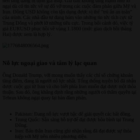
nền tảng đang bị định giá thấp. Giá dầu không tăng mạnh như lo
ngại dù có tin tức về sự đổ vỡ trong các cuộc đàm phán giữa Mỹ và
Iran. Đồng USD không còn tận dụng được vị thế "trú ẩn an toàn"
của mình. Các nhà đầu tư đang bám vào những tin tức tích cực từ
Trung Đông và phớt lờ những tiêu cực. Trong bối cảnh đó, việc tỷ
giá EURUSD phục hồi về vùng 1.1800 (mức giao dịch hồi tháng
Hai) được xem là hợp lý.
Nỗ lực ngoại giao và tâm lý lạc quan​
Ông Donald Trump, với mong muốn thấy các chỉ số chứng khoán
tăng điểm, đang là người nỗ lực nhất. Tổng thống tuyên bố đã nhận
được cuộc gọi từ Iran và cho biết phía Iran muốn đạt được một thỏa
thuận. Sau đó, ông khẳng định rằng những người có thẩm quyền tại
Tehran không ngại quay lại bàn đàm phán.
Pakistan: Đang nỗ lực vượt bậc để giải quyết các bất đồng.
Trung Quốc: Sẵn sàng hỗ trợ để đạt được hòa bình tại Trung
Đông.
Iran: Bản thân Iran cũng ghi nhận rằng đã đạt được sự thỏa
hiệp với Mỹ trên nhiều phương diện.