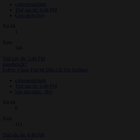
cobemetaichinh
Thứ sáu lúc 6:44 PM
Giao dịch Quỹ
Trả lời
1
Xem
146
Thứ bảy lúc 5:40 PM
giaodich247
FxPro: Vàng: Fed Sẽ Dẫn Lối Thị Trường!
cobemetaichinh
Thứ sáu lúc 6:40 PM
Sàn nhị phân - BO
Trả lời
0
Xem
112
Thứ sáu lúc 6:40 PM