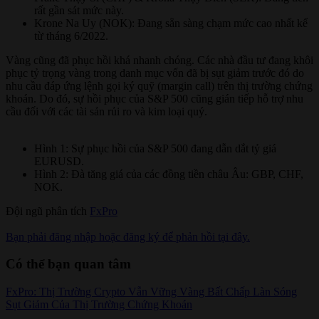
rất gần sát mức này.
Krone Na Uy (NOK): Đang sẵn sàng chạm mức cao nhất kể
từ tháng 6/2022.
Vàng cũng đã phục hồi khá nhanh chóng. Các nhà đầu tư đang khôi
phục tỷ trọng vàng trong danh mục vốn đã bị sụt giảm trước đó do
nhu cầu đáp ứng lệnh gọi ký quỹ (margin call) trên thị trường chứng
khoán. Do đó, sự hồi phục của S&P 500 cũng gián tiếp hỗ trợ nhu
cầu đối với các tài sản rủi ro và kim loại quý.
Hình 1: Sự phục hồi của S&P 500 đang dẫn dắt tỷ giá
EURUSD.
Hình 2: Đà tăng giá của các đồng tiền châu Âu: GBP, CHF,
NOK.
Đội ngũ phân tích
FxPro
Bạn phải đăng nhập hoặc đăng ký để phản hồi tại đây.
Có thể bạn quan tâm
FxPro: Thị Trường Crypto Vẫn Vững Vàng Bất Chấp Làn Sóng
Sụt Giảm Của Thị Trường Chứng Khoán