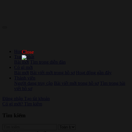
Home
Close
Trang nhất
Bài mới
Tìm trong diễn đàn
Có gì mới
Bài mới
Bài viết mới trong hồ sơ
Hoạt động gần đây
Thành viên
Người đang truy cập
Bài viết mới trong hồ sơ
Tìm trong bài
viết hồ sơ
Đăng nhập
Tạo tài khoản
Có gì mới?
Tìm kiếm
Tìm kiếm