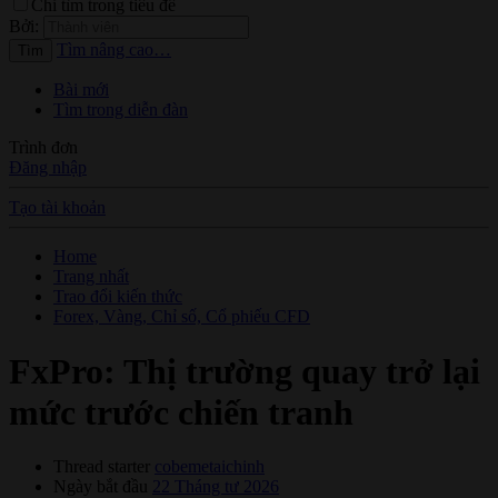
Chỉ tìm trong tiêu đề
Bởi:
Tìm nâng cao…
Tìm
Bài mới
Tìm trong diễn đàn
Trình đơn
Đăng nhập
Tạo tài khoản
Home
Trang nhất
Trao đổi kiến thức
Forex, Vàng, Chỉ số, Cổ phiếu CFD
FxPro: Thị trường quay trở lại
mức trước chiến tranh
Thread starter
cobemetaichinh
Ngày bắt đầu
22 Tháng tư 2026