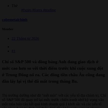
Thẻ
#fxpro #forex #trading
cobemetaichinh
Member
22 Tháng tư 2026
#1
Chỉ số S&P 500 và đồng bảng Anh đang giao dịch ở
mức cao hơn so với thời điểm trước khi cuộc xung đột
ở Trung Đông nổ ra. Các đồng tiền châu Âu cũng đang
dần lấy lại vị thế đã mất trong tháng Ba.
Thị trường dường như đã "mệt mỏi" với các yếu tố địa chính trị. Chỉ
số S&P 500 đã quay trở lại mức trước chiến tranh nhờ kỳ vọng vào
một mùa báo cáo kết quả kinh doanh quý I khởi sắc và các yếu tố