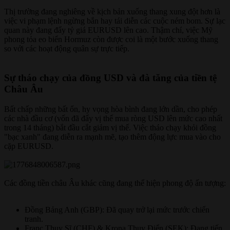
Thị trường đang nghiêng về kịch bản xuống thang xung đột hơn là
việc vi phạm lệnh ngừng bắn hay tái diễn các cuộc ném bom. Sự lạc
quan này đang đẩy tỷ giá EURUSD lên cao. Thậm chí, việc Mỹ
phong tỏa eo biển Hormuz còn được coi là một bước xuống thang
so với các hoạt động quân sự trực tiếp.
Sự tháo chạy của đồng USD và đà tăng của tiền tệ
Châu Âu​
Bất chấp những bất ổn, hy vọng hòa bình đang lớn dần, cho phép
các nhà đầu cơ (vốn đã đẩy vị thế mua ròng USD lên mức cao nhất
trong 14 tháng) bắt đầu cắt giảm vị thế. Việc tháo chạy khỏi đồng
"bạc xanh" đang diễn ra mạnh mẽ, tạo thêm động lực mua vào cho
cặp EURUSD.
Các đồng tiền châu Âu khác cũng đang thể hiện phong độ ấn tượng:
Đồng Bảng Anh (GBP): Đã quay trở lại mức trước chiến
tranh.
Franc Thụy Sĩ (CHF) & Krona Thụy Điển (SEK): Đang tiến