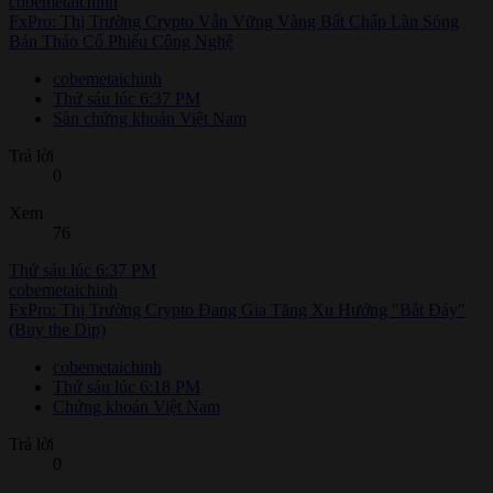
cobemetaichinh
FxPro: Thị Trường Crypto Vẫn Vững Vàng Bất Chấp Làn Sóng
Bán Tháo Cổ Phiếu Công Nghệ
cobemetaichinh
Thứ sáu lúc 6:37 PM
Sàn chứng khoán Việt Nam
Trả lời
0
Xem
76
Thứ sáu lúc 6:37 PM
cobemetaichinh
FxPro: Thị Trường Crypto Đang Gia Tăng Xu Hướng "Bắt Đáy"
(Buy the Dip)
cobemetaichinh
Thứ sáu lúc 6:18 PM
Chứng khoán Việt Nam
Trả lời
0