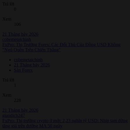
Trả lời
0
Xem
106
21 Tháng bảy 2026
cobemetaichinh
FxPro: Thị Trường Forex: Các Đối Thủ Của Đồng USD Không
"Ngủ Quên Trên Chiến Thắng"
cobemetaichinh
21 Tháng bảy 2026
Sàn Forex
Trả lời
1
Xem
228
21 Tháng bảy 2026
giaodich247
FxPro: Thị trường crypto ở mức 2,23 nghìn tỷ USD: Nhịp tạm dừng
tăng giá trên đường MA 50 ngày