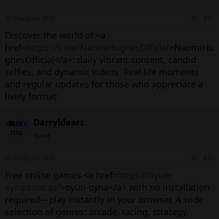
26 Tháng hai 2026
#11
Discover the world of <a
href=
https://t.me/NaomiHughesOfficial
>NaomiHu
ghesOfficial</a>: daily vibrant content, candid
selfies, and dynamic videos. Real life moments
and regular updates for those who appreciate a
lively format.
Darryldeart
Guest
25 Tháng hai 2026
#10
Free online games <a href=
https://oyun-
oyna.com.az/
>oyun-oyna</a> with no installation
required—play instantly in your browser. A wide
selection of genres: arcade, racing, strategy,