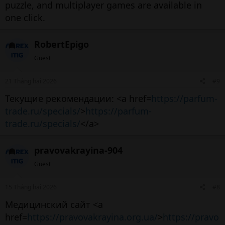
puzzle, and multiplayer games are available in
one click.
RobertEpigo
Guest
21 Tháng hai 2026
#9
Текущие рекомендации: <a href=
https://parfum-
trade.ru/specials/
>
https://parfum-
trade.ru/specials/
</a>
pravovakrayina-904
Guest
15 Tháng hai 2026
#8
Медицинский сайт <a
href=
https://pravovakrayina.org.ua/
>
https://pravo