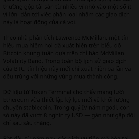
thường gộp tài sản từ nhiều ví nhỏ vào một số ít
ví lớn, dẫn tới việc phân loại nhầm các giao dịch
này là hoạt động của cá voi.
Theo nhà phân tích Lawrence McMillan, một tín
hiệu mua hiếm hoi đã xuất hiện trên biểu đồ
Bitcoin khung tuần dựa trên chỉ báo McMillan
Volatility Band. Trong toàn bộ lịch sử giao dịch
của BTC, tín hiệu này mới chỉ xuất hiện ba lần và
đều trùng với những vùng mua thành công.
Dữ liệu từ Token Terminal cho thấy mạng lưới
Ethereum vừa thiết lập kỷ lục mới về khối lượng
chuyển stablecoin. Trong quý IV năm ngoái, con
số này đã vượt 8 nghìn tỷ USD — gần như gấp đôi
chỉ sau sáu tháng.
Bắt đầu từ năm nay, các dịch vụ tiền mã hóa tại