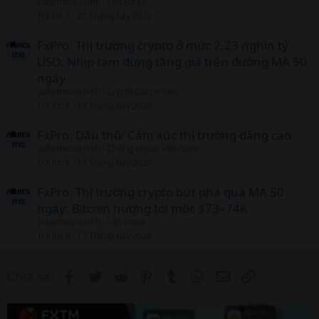
cobemetaichinh
Sàn Forex
Trả lời
1
21 Tháng bảy 2026
FxPro: Thị trường crypto ở mức 2,23 nghìn tỷ
USD: Nhịp tạm dừng tăng giá trên đường MA 50
ngày
cobemetaichinh
Crypto Currencies
Trả lời
0
17 Tháng bảy 2026
FxPro: Dầu thô: Cảm xúc thị trường dâng cao
cobemetaichinh
Chứng khoán Việt Nam
Trả lời
0
17 Tháng bảy 2026
FxPro: Thị trường crypto bứt phá qua MA 50
ngày: Bitcoin hướng tới mốc $73–74K
cobemetaichinh
Sàn Forex
Trả lời
0
17 Tháng bảy 2026
Facebook
Twitter
Reddit
Pinterest
Tumblr
WhatsApp
Email
Link
Chia sẻ: