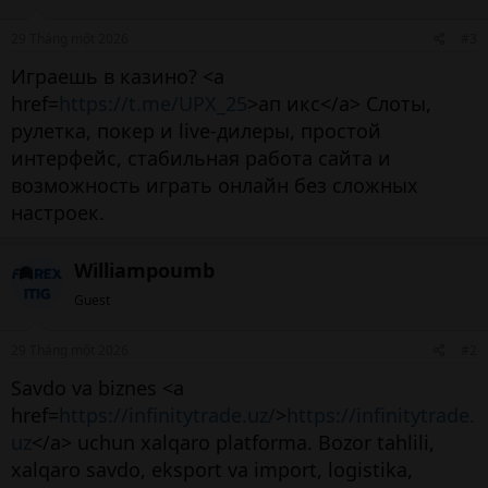
29 Tháng một 2026
#3
Играешь в казино? <a
href=
https://t.me/UPX_25
>ап икс</a> Слоты,
рулетка, покер и live-дилеры, простой
интерфейс, стабильная работа сайта и
возможность играть онлайн без сложных
настроек.
Williampoumb
Guest
29 Tháng một 2026
#2
Savdo va biznes <a
href=
https://infinitytrade.uz/
>
https://infinitytrade.
uz
</a> uchun xalqaro platforma. Bozor tahlili,
xalqaro savdo, eksport va import, logistika,