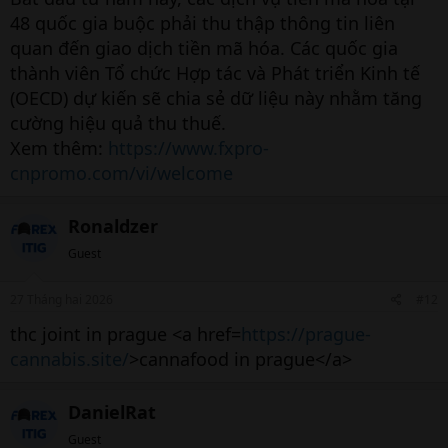
48 quốc gia buộc phải thu thập thông tin liên
quan đến giao dịch tiền mã hóa. Các quốc gia
thành viên Tổ chức Hợp tác và Phát triển Kinh tế
(OECD) dự kiến sẽ chia sẻ dữ liệu này nhằm tăng
cường hiệu quả thu thuế.
Xem thêm:
https://www.fxpro-
cnpromo.com/vi/welcome
Ronaldzer
Guest
27 Tháng hai 2026
#12
thc joint in prague <a href=
https://prague-
cannabis.site/
>cannafood in prague</a>
DanielRat
Guest