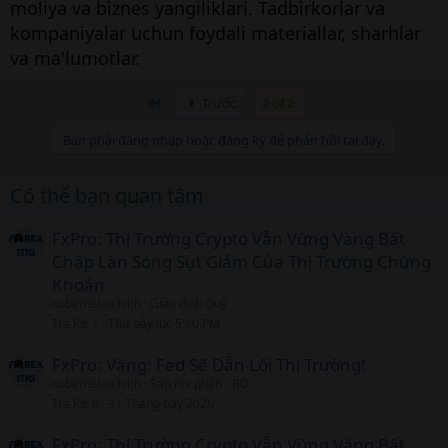
moliya va biznes yangiliklari. Tadbirkorlar va
kompaniyalar uchun foydali materiallar, sharhlar
va ma'lumotlar.
Đầu
Trước
2 of 2
Bạn phải đăng nhập hoặc đăng ký để phản hồi tại đây.
Có thể bạn quan tâm
FxPro: Thị Trường Crypto Vẫn Vững Vàng Bất
Chấp Làn Sóng Sụt Giảm Của Thị Trường Chứng
Khoán
cobemetaichinh
Giao dịch Quỹ
Trả lời
1
Thứ bảy lúc 5:40 PM
FxPro: Vàng: Fed Sẽ Dẫn Lối Thị Trường!
cobemetaichinh
Sàn nhị phân - BO
Trả lời
0
31 Tháng bảy 2026
FxPro: Thị Trường Crypto Vẫn Vững Vàng Bất