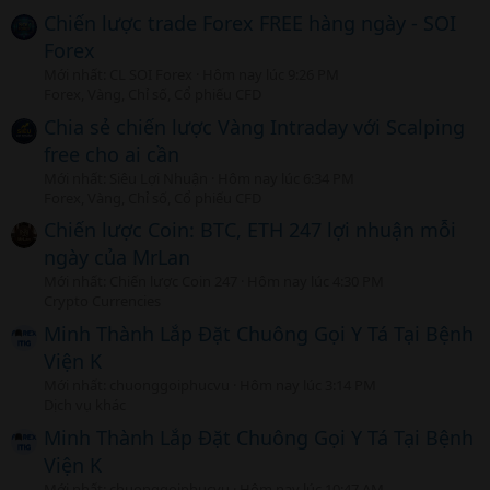
Chiến lược trade Forex FREE hàng ngày - SOI
Forex
Mới nhất: CL SOI Forex
Hôm nay lúc 9:26 PM
Forex, Vàng, Chỉ số, Cổ phiếu CFD
Chia sẻ chiến lược Vàng Intraday với Scalping
free cho ai cần
Mới nhất: Siêu Lợi Nhuận
Hôm nay lúc 6:34 PM
Forex, Vàng, Chỉ số, Cổ phiếu CFD
Chiến lược Coin: BTC, ETH 247 lợi nhuận mỗi
ngày của MrLan
Mới nhất: Chiến lược Coin 247
Hôm nay lúc 4:30 PM
Crypto Currencies
Minh Thành Lắp Đặt Chuông Gọi Y Tá Tại Bệnh
Viện K
Mới nhất: chuonggoiphucvu
Hôm nay lúc 3:14 PM
Dịch vụ khác
Minh Thành Lắp Đặt Chuông Gọi Y Tá Tại Bệnh
Viện K
Mới nhất: chuonggoiphucvu
Hôm nay lúc 10:47 AM