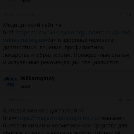
Guest
15 Tháng hai 2026
#6
Медицинский сайт <a
href=
https://pravovakrayina.org.ua/
>
https://pravo
vakrayina.org.ua
</a> о здоровье человека:
диагностика, лечение, профилактика,
лекарства и образ жизни. Проверенные статьи
и актуальные рекомендации специалистов.
Williamgindy
Guest
11 Tháng hai 2026
#5
Бытовая химия с доставкой <a
href=
https://magazin-bitovoj-himii.ru/
>магазин
бытовой химии и косметики</a> средства для
уборки, стирки и ухода за домом. Широкий