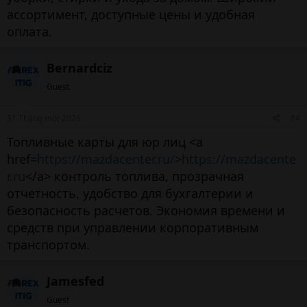
ассортимент, доступные цены и удобная
оплата.
Bernardciz
Guest
31 Tháng một 2026
#4
Топливные карты для юр лиц <a
href=
https://mazdacenter.ru/
>
https://mazdacente
r.ru
</a> контроль топлива, прозрачная
отчетность, удобство для бухгалтерии и
безопасность расчетов. Экономия времени и
средств при управлении корпоративным
транспортом.
Jamesfed
Guest