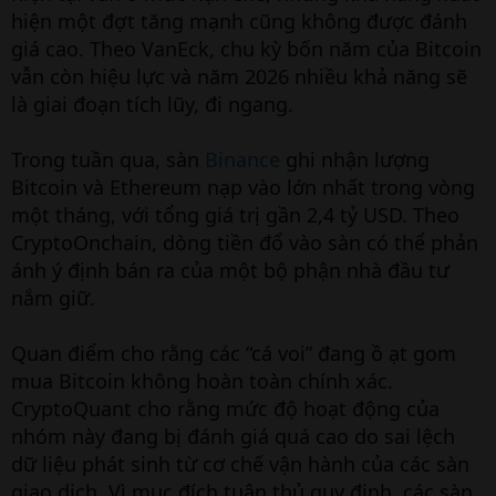
hiện một đợt tăng mạnh cũng không được đánh
giá cao. Theo VanEck, chu kỳ bốn năm của Bitcoin
vẫn còn hiệu lực và năm 2026 nhiều khả năng sẽ
là giai đoạn tích lũy, đi ngang.
Trong tuần qua, sàn
Binance
ghi nhận lượng
Bitcoin và Ethereum nạp vào lớn nhất trong vòng
một tháng, với tổng giá trị gần 2,4 tỷ USD. Theo
CryptoOnchain, dòng tiền đổ vào sàn có thể phản
ánh ý định bán ra của một bộ phận nhà đầu tư
nắm giữ.
Quan điểm cho rằng các “cá voi” đang ồ ạt gom
mua Bitcoin không hoàn toàn chính xác.
CryptoQuant cho rằng mức độ hoạt động của
nhóm này đang bị đánh giá quá cao do sai lệch
dữ liệu phát sinh từ cơ chế vận hành của các sàn
giao dịch. Vì mục đích tuân thủ quy định, các sàn