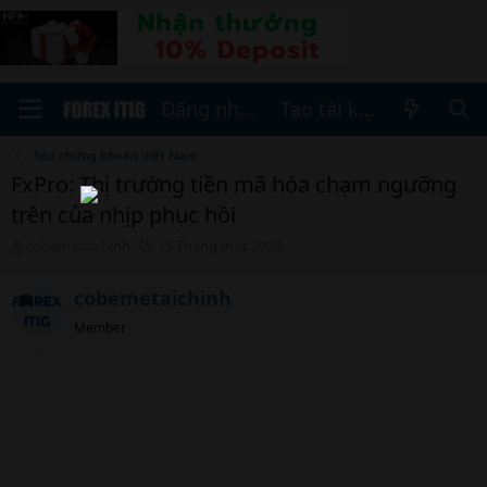
Đăng nhập
Tạo tài khoản
Sàn chứng khoán Việt Nam
FxPro: Thị trường tiền mã hóa chạm ngưỡng
trên của nhịp phục hồi
T
N
cobemetaichinh
15 Tháng một 2026
h
g
r
à
cobemetaichinh
e
y
a
b
Member
d
ắ
s
t
t
đ
a
ầ
r
u
t
e
r