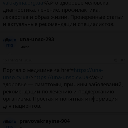
vakrayina.org.ua
</a> о здоровье человека:
диагностика, лечение, профилактика,
лекарства и образ жизни. Проверенные статьи
и актуальные рекомендации специалистов.
una-unso-293
Guest
15 Tháng hai 2026
#7
Портал о медицине <a href=
https://una-
unso.cv.ua/
>
https://una-unso.cv.ua
</a> и
здоровье — симптомы, причины заболеваний,
рекомендации по лечению и поддержанию
организма. Простая и понятная информация
для пациентов.
pravovakrayina-904