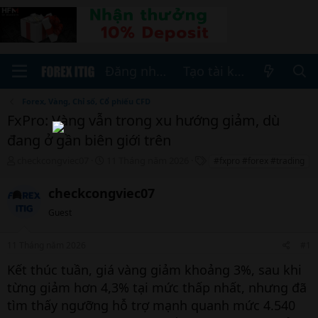
Đăng nhập
Tạo tài khoản
Forex, Vàng, Chỉ số, Cổ phiếu CFD
FxPro: Vàng vẫn trong xu hướng giảm, dù
đang ở gần biên giới trên
T
N
T
checkcongviec07
11 Tháng năm 2026
#fxpro #forex #trading
h
g
h
r
à
ẻ
checkcongviec07
e
y
a
b
Guest
d
ắ
s
t
11 Tháng năm 2026
#1
t
đ
a
ầ
Kết thúc tuần, giá vàng giảm khoảng 3%, sau khi
r
u
từng giảm hơn 4,3% tại mức thấp nhất, nhưng đã
t
e
tìm thấy ngưỡng hỗ trợ mạnh quanh mức 4.540
r