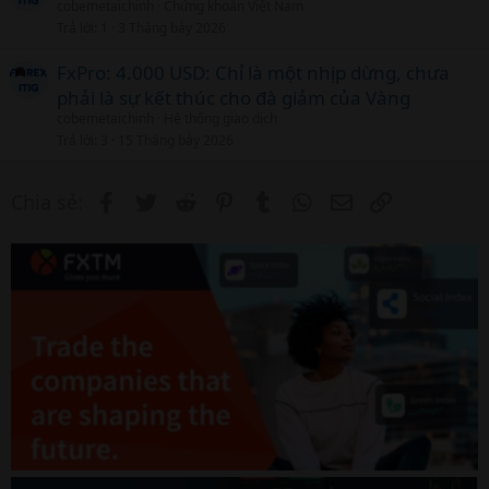
cobemetaichinh
Chứng khoán Việt Nam
Trả lời
1
3 Tháng bảy 2026
FxPro: 4.000 USD: Chỉ là một nhịp dừng, chưa
phải là sự kết thúc cho đà giảm của Vàng
cobemetaichinh
Hệ thống giao dịch
Trả lời
3
15 Tháng bảy 2026
Facebook
Twitter
Reddit
Pinterest
Tumblr
WhatsApp
Email
Link
Chia sẻ: