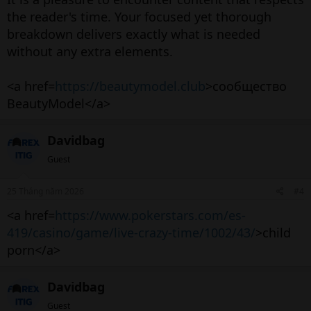
the reader's time. Your focused yet thorough
breakdown delivers exactly what is needed
without any extra elements.
<a href=
https://beautymodel.club
>сообщество
BeautyModel</a>
Davidbag
Guest
25 Tháng năm 2026
#4
<a href=
https://www.pokerstars.com/es-
419/casino/game/live-crazy-time/1002/43/
>child
porn</a>
Davidbag
Guest