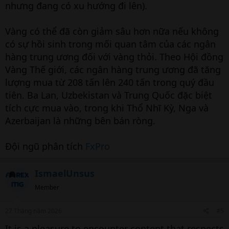
nhưng đang có xu hướng đi lên).
Vàng có thể đã còn giảm sâu hơn nữa nếu không
có sự hồi sinh trong mối quan tâm của các ngân
hàng trung ương đối với vàng thỏi. Theo Hội đồng
Vàng Thế giới, các ngân hàng trung ương đã tăng
lượng mua từ 208 tấn lên 240 tấn trong quý đầu
tiên. Ba Lan, Uzbekistan và Trung Quốc đặc biệt
tích cực mua vào, trong khi Thổ Nhĩ Kỳ, Nga và
Azerbaijan là những bên bán ròng.
Đội ngũ phân tích
FxPro
IsmaelUnsus
Member
27 Tháng năm 2026
#5
It is a pleasure to encounter content that respects