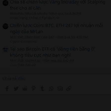
Chia sẻ chiến lược Vàng Intraday với Scalping
free cho ai cần
Mới nhất: Siêu Lợi Nhuận
Hôm qua, lúc 6:34 PM
Forex, Vàng, Chỉ số, Cổ phiếu CFD
Chiến lược Coin: BTC, ETH 247 lợi nhuận mỗi
ngày của MrLan
Mới nhất: Chiến lược Coin 247
Hôm qua, lúc 4:30 PM
Crypto Currencies
Tại sao Bitcoin ETF có “dòng tiền bằng 0”
không tiêu cực như bạn nghĩ
Mới nhất: Xuyên Lục
Hôm qua, lúc 3:42 AM
Coin -Tiền điện tử
Chia sẻ đến
Facebook
Twitter
Reddit
Pinterest
Tumblr
WhatsApp
Email
Link