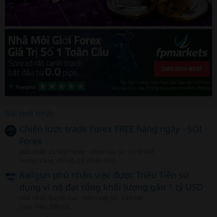
Bài mới nhất
Chiến lược trade Forex FREE hàng ngày - SOI
Forex
Mới nhất: CL SOI Forex
Hôm nay lúc 11:10 AM
Forex, Vàng, Chỉ số, Cổ phiếu CFD
Railgun phủ nhận việc được Triều Tiên sử
dụng vì nó đạt tổng khối lượng gần 1 tỷ USD
Mới nhất: Xuyên Lục
Hôm nay lúc 3:43 AM
Coin -Tiền điện tử