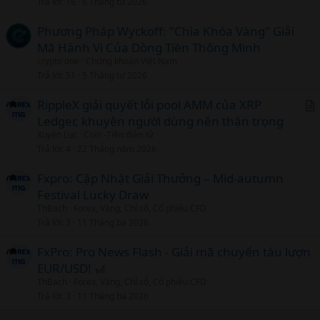
Trả lời
16
6 Tháng tư 2026
i
c
Phương Pháp Wyckoff: "Chìa Khóa Vàng" Giải
l
Mã Hành Vi Của Dòng Tiền Thông Minh
crypto one
Chứng khoán Việt Nam
Trả lời
51
5 Tháng tư 2026
RippleX giải quyết lỗi pool AMM của XRP
Ledger, khuyên người dùng nên thận trọng
r
Xuyên Lục
Coin -Tiền điện tử
t
Trả lời
4
22 Tháng năm 2026
i
c
Fxpro: Cập Nhật Giải Thưởng – Mid-autumn
l
Festival Lucky Draw
ThBach
Forex, Vàng, Chỉ số, Cổ phiếu CFD
Trả lời
3
11 Tháng ba 2026
FxPro: Pro News Flash - Giải mã chuyến tàu lượn
EUR/USD! 🎢
ThBach
Forex, Vàng, Chỉ số, Cổ phiếu CFD
Trả lời
3
11 Tháng ba 2026