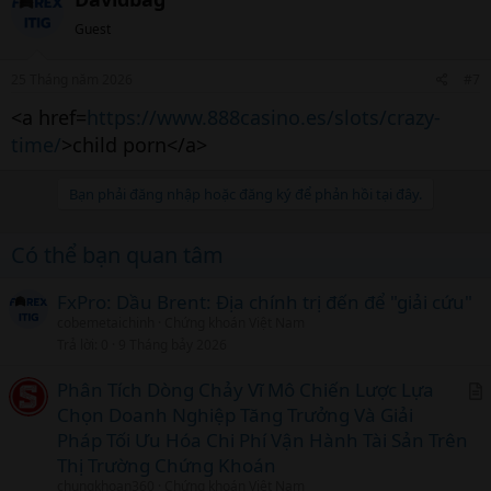
Guest
25 Tháng năm 2026
#7
<a href=
https://www.888casino.es/slots/crazy-
time/
>child porn</a>
Bạn phải đăng nhập hoặc đăng ký để phản hồi tại đây.
Có thể bạn quan tâm
FxPro: Dầu Brent: Địa chính trị đến để "giải cứu"
cobemetaichinh
Chứng khoán Việt Nam
Trả lời
0
9 Tháng bảy 2026
Phân Tích Dòng Chảy Vĩ Mô Chiến Lược Lựa
Chọn Doanh Nghiệp Tăng Trưởng Và Giải
r
Pháp Tối Ưu Hóa Chi Phí Vận Hành Tài Sản Trên
t
Thị Trường Chứng Khoán
i
chungkhoan360
Chứng khoán Việt Nam