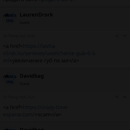
LaurenDrork
Guest
24 Tháng năm 2026
#5
<a href=
https://lavita-
clinik.ru/services/uvelichenie-gub-0-5-
ml
>увеличение губ по мл</a>
Davidbag
Guest
25 Tháng năm 2026
#6
<a href=
https://crazy-time-
espana.com/
>scam</a>
Davidbag