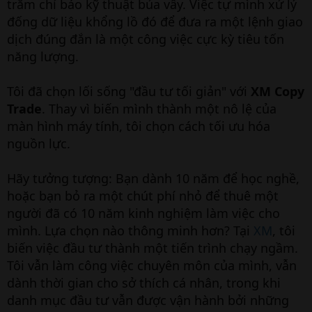
trăm chỉ báo kỹ thuật bủa vây. Việc tự mình xử lý
e
r
đống dữ liệu khổng lồ đó để đưa ra một lệnh giao
dịch đúng đắn là một công việc cực kỳ tiêu tốn
năng lượng.
Tôi đã chọn lối sống "đầu tư tối giản" với
XM Copy
Trade
. Thay vì biến mình thành một nô lệ của
màn hình máy tính, tôi chọn cách tối ưu hóa
nguồn lực.
Hãy tưởng tượng: Bạn dành 10 năm để học nghề,
hoặc bạn bỏ ra một chút phí nhỏ để thuê một
người đã có 10 năm kinh nghiệm làm việc cho
mình. Lựa chọn nào thông minh hơn? Tại
XM
, tôi
biến việc đầu tư thành một tiến trình chạy ngầm.
Tôi vẫn làm công việc chuyên môn của mình, vẫn
dành thời gian cho sở thích cá nhân, trong khi
danh mục đầu tư vẫn được vận hành bởi những