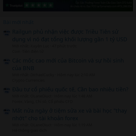
Bài mới nhất
Railgun phủ nhận việc được Triều Tiên sử
dụng vì nó đạt tổng khối lượng gần 1 tỷ USD
Mới nhất: Xuyên Lục
47 phút trước
Coin -Tiền điện tử
Các mốc cao mới của Bitcoin và sự hồi sinh
của BNB
Mới nhất: DichaelCucky
Hôm nay lúc 2:10 AM
Crypto Currencies
Đầu tư cổ phiếu quốc tế, Cần bao nhiêu tiền?
Mới nhất: OLaneDiuct
Hôm nay lúc 1:48 AM
Forex, Vàng, Chỉ số, Cổ phiếu CFD
Mất nửa ngày ở tiệm sửa xe và bài học "thay
nhớt" cho tài khoản forex
Mới nhất: OLaneDiuct
Hôm nay lúc 1:19 AM
Hệ thống giao dịch