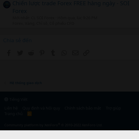
Chiến lược trade Forex FREE hàng ngày - SOI
Forex
Mới nhất: CL SOI Forex
Hôm qua, lúc 9:26 PM
Forex, Vàng, Chỉ số, Cổ phiếu CFD
Chia sẻ đến
Facebook
Twitter
Reddit
Pinterest
Tumblr
WhatsApp
Email
Link
Hệ thống giao dịch
Tiếng Việt
Liên hệ
Quy định và Nội quy
Chính sách bảo mật
Trợ giúp
Trang chủ
R
S
S
®
Community platform by XenForo
© 2010-2022 XenForo Ltd.