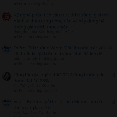
c
Trả lời
0
3 Tháng bảy 2026
l
Kỹ nghệ phân tích cấu trúc thị trường, giải mã
hành vi thao túng dòng tiền và xây dựng hệ
thống giao dịch thực chiến
chungkhoan360
Sàn chứng khoán Việt Nam
Trả lời
1
30 Tháng sáu 2026
FxPro: Thị trường Vàng: Một lần nữa, các yếu tố
kỹ thuật lại giải cứu giá vàng khỏi đà lao dốc
cobemetaichinh
Hệ thống giao dịch
Trả lời
1
12 Tháng sáu 2026
Tăng tốc giải ngân, tới 20/12 tăng trưởng tín
dụng đạt 10,85%
r
Chu Thắng
Chỉ số, Cổ phiếu
t
Trả lời
1
25 Tháng năm 2026
i
c
Vitalik Buterin giải thích cách Memecoin có
l
thể mang lại giá trị
r
Xuyên Lục
Coin -Tiền điện tử
t