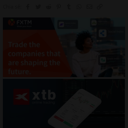
Facebook
Twitter
Reddit
Pinterest
Tumblr
WhatsApp
Email
Link
Chia sẻ: