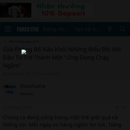
Đăng nhập
Tạo tài khoản
Hệ thống giao dịch
Giải Phóng Bộ Não Khỏi Những Biểu Đồ: Khi
Đầu Tư Trở Thành Một "Ứng Dụng Chạy
Ngầm"
T
N
thanhaha
25 Tháng tư 2026
h
g
r
à
thanhaha
e
y
Member
a
b
d
ắ
s
t
25 Tháng tư 2026
#1
t
đ
a
ầ
Chúng ta đang sống trong một thế giới quá tải
r
u
thông tin. Mỗi ngày có hàng nghìn tin tức, hàng
t