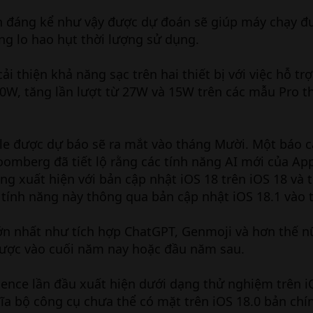
n đáng kể như vậy được dự đoán sẽ giúp máy chạy đ
g lo hao hụt thời lượng sử dụng.
i thiện khả năng sạc trên hai thiết bị với việc hỗ trợ
0W, tăng lần lượt từ 27W và 15W trên các mẫu Pro t
ple được dự báo sẽ ra mắt vào tháng Mười. Một báo 
mberg đã tiết lộ rằng các tính năng AI mới của App
ng xuất hiện với bản cập nhật iOS 18 trên iOS 18 và 
 tính năng này thông qua bản cập nhật iOS 18.1 vào 
ớn nhất như tích hợp ChatGPT, Genmoji và hơn thế n
được vào cuối năm nay hoặc đầu năm sau.
igence lần đầu xuất hiện dưới dạng thử nghiệm trên i
ĩa bộ công cụ chưa thể có mặt trên iOS 18.0 bản chí