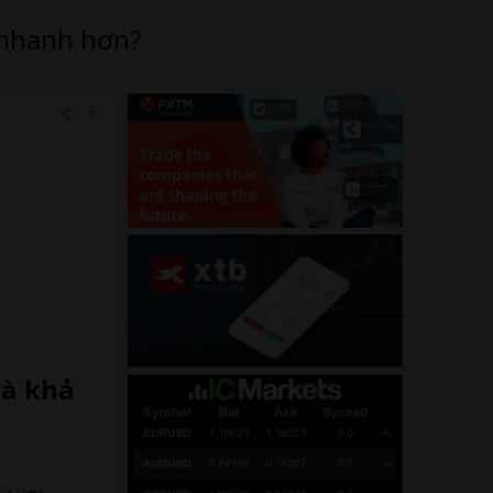
 nhanh hơn?
#1
và khả