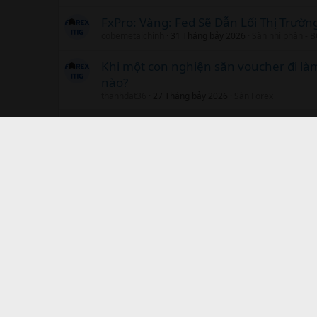
FxPro: Vàng: Fed Sẽ Dẫn Lối Thị Trườn
cobemetaichinh
31 Tháng bảy 2026
Sàn nhị phân - 
Khi một con nghiện săn voucher đi là
nào?
thanhdat36
27 Tháng bảy 2026
Sàn Forex
FxPro: Đồng USD: Liệu CPI và Warsh sẽ
trong tuần này?
cobemetaichinh
14 Tháng bảy 2026
Sàn Forex
Facebook
Twitter
Reddit
Pinterest
Tumblr
WhatsApp
Email
Li
Chia sẻ:
Home
Trang nhất
Chém gió- Tâm sự
Chuyện bên lề
Tiếng Việt