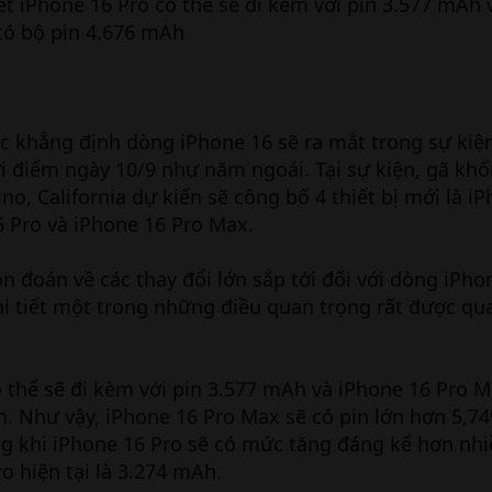
iết iPhone 16 Pro có thể sẽ đi kèm với pin 3.577 mAh
có bộ pin 4.676 mAh
tục khẳng định dòng iPhone 16 sẽ ra mắt trong sự kiệ
i điểm ngày 10/9 như năm ngoái. Tại sự kiện, gã khổ
ino, California dự kiến sẽ công bố 4 thiết bị mới là i
6 Pro và iPhone 16 Pro Max.
n đoán về các thay đổi lớn sắp tới đối với dòng iPho
hi tiết một trong những điều quan trọng rất được qu
 thể sẽ đi kèm với pin 3.577 mAh và iPhone 16 Pro 
. Như vậy, iPhone 16 Pro Max sẽ có pin lớn hơn 5,74
g khi iPhone 16 Pro sẽ có mức tăng đáng kể hơn nhi
ro hiện tại là 3.274 mAh.