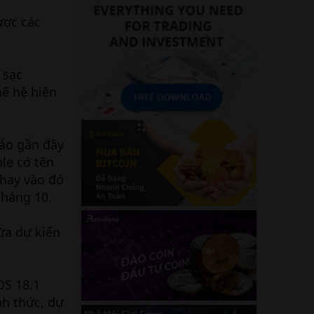
ược các
 sạc
hế hệ hiện
cáo gần đây
le có tên
thay vào đó
tháng 10.
ữa dự kiến
OS 18.1
nh thức, dự