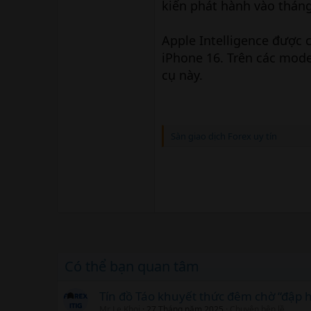
kiến phát hành vào tháng
Apple Intelligence được
iPhone 16. Trên các mode
cụ này.
Sàn giao dịch Forex uy tín
Có thể bạn quan tâm
Tín đồ Táo khuyết thức đêm chờ “đập 
Mr Le Khoi
27 Tháng năm 2025
Chuyện bên lề