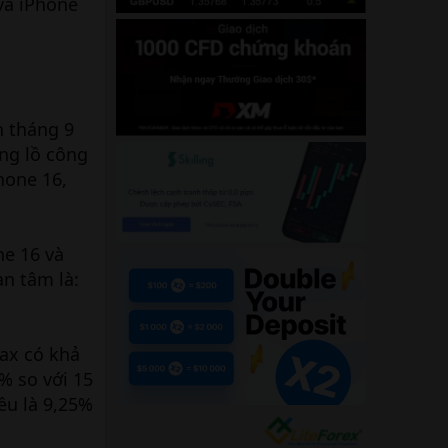
 và iPhone
n tháng 9
ng lồ công
Phone 16,
ne 16 và
an tâm là:
Max có khả
% so với 15
ều là 9,25%