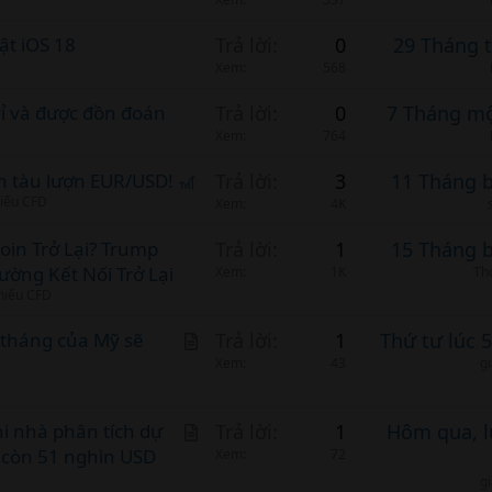
ật iOS 18
Trả lời
0
29 Tháng 
Xem
568
rỉ và được đồn đoán
Trả lời
0
7 Tháng mộ
Xem
764
n tàu lượn EUR/USD! 🎢
Trả lời
3
11 Tháng 
hiếu CFD
Xem
4K
oin Trở Lại? Trump
Trả lời
1
15 Tháng 
ường Kết Nối Trở Lại
Xem
1K
Th
phiếu CFD
A
g tháng của Mỹ sẽ
Trả lời
1
Thứ tư lúc 
r
Xem
43
g
t
i
A
hi nhà phân tích dự
Trả lời
1
Hôm qua, l
c
 còn 51 nghìn USD
r
Xem
72
l
t
g