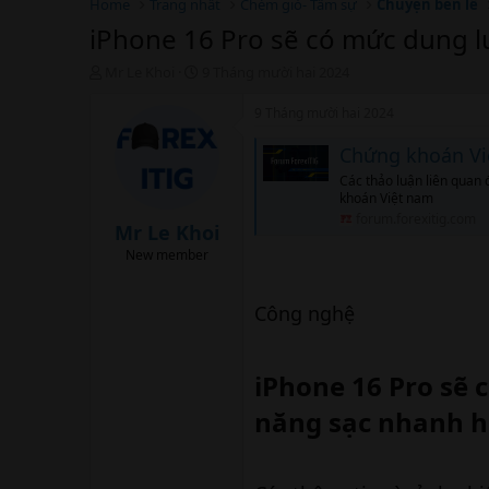
Home
Trang nhất
Chém gió- Tâm sự
Chuyện bên lề
iPhone 16 Pro sẽ có mức dung l
T
N
Mr Le Khoi
9 Tháng mười hai 2024
h
g
r
à
9 Tháng mười hai 2024
e
y
a
b
Chứng khoán V
d
ắ
Các thảo luận liên quan 
s
t
khoán Việt nam
t
đ
forum.forexitig.com
a
ầ
Mr Le Khoi
r
u
New member
t
e
r
Công nghệ
iPhone 16 Pro sẽ 
năng sạc nhanh h