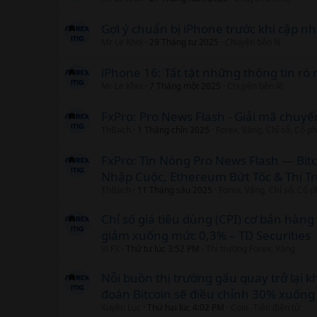
Gợi ý chuẩn bị iPhone trước khi cập nh
Mr Le Khoi
29 Tháng tư 2025
Chuyện bên lề
iPhone 16: Tất tật những thông tin rò 
Mr Le Khoi
7 Tháng một 2025
Chuyện bên lề
FxPro: Pro News Flash - Giải mã chuyế
ThBach
1 Tháng chín 2025
Forex, Vàng, Chỉ số, Cổ p
FxPro: Tin Nóng Pro News Flash — Bitc
Nhập Cuộc, Ethereum Bứt Tốc & Thị Tr
ThBach
11 Tháng sáu 2025
Forex, Vàng, Chỉ số, Cổ 
Chỉ số giá tiêu dùng (CPI) cơ bản hàn
giảm xuống mức 0,3% – TD Securities
Vi FX
Thứ tư lúc 3:52 PM
Thị trường Forex, Vàng
Nỗi buồn thị trường gấu quay trở lại k
đoán Bitcoin sẽ điều chỉnh 30% xuống
Xuyên Lục
Thứ hai lúc 4:02 PM
Coin -Tiền điện tử