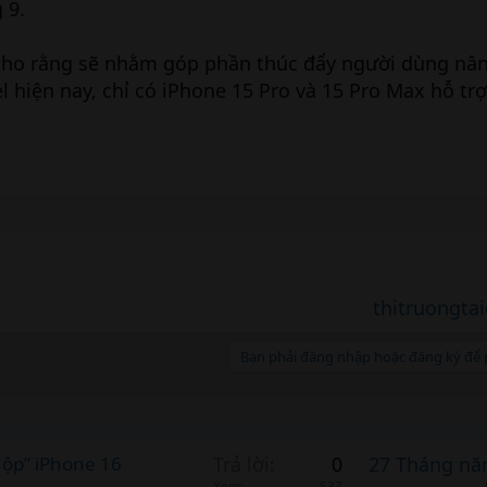
 9.
 cho rằng sẽ nhằm góp phần thúc đẩy người dùng nâ
l hiện nay, chỉ có iPhone 15 Pro và 15 Pro Max hỗ tr
thitruongtai
Bạn phải đăng nhập hoặc đăng ký để p
hộp” iPhone 16
Trả lời
0
27 Tháng nă
Xem
537