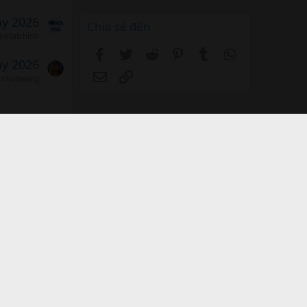
ảy 2026
Chia sẻ đến
etaichinh
Facebook
Twitter
Reddit
Pinterest
Tumblr
WhatsApp
ảy 2026
Email
Link
nhatwang
ảy 2026
etaichinh
và Nội quy
Chính sách bảo mật
Trợ giúp
Trang chủ
R
S
S