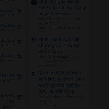
Chia sẻ signal Forex
FREE cho anh em hàng
tư 2025
ngày- SOI Forex
Mr Le Khoi
Mới nhất: CL SOI Forex
Hôm
nay lúc 3:00 PM
t 2025
Forex, Vàng, Chỉ số, Cổ phiếu
Mr Le Khoi
CFD
Minh Thành Lắp Đặt
ba 2026
Chuông Gọi Y Tá Tại
soloha 587
Bệnh Viện K
ba 2026
Mới nhất: chuonggoiphucvu
omasnaisy
Hôm nay lúc 10:47 AM
Dịch vụ khác
[Lamian Global] Kinh
5:14 PM
nghiệm lựa chọn than
iaodich247
tự nhiên cho ngành
BBQ và nhà hàng
úc 6:03
Mới nhất: seooo1
Hôm nay lúc
10:30 AM
PM
Dịch vụ khác
iaodich247