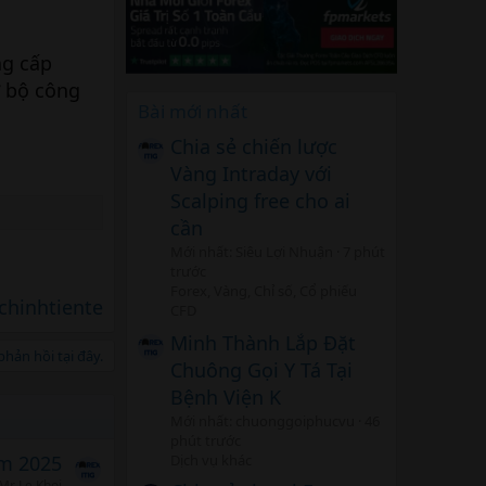
ng cấp
ợ bộ công
Bài mới nhất
Chia sẻ chiến lược
Vàng Intraday với
Scalping free cho ai
cần
Mới nhất: Siêu Lợi Nhuận
7 phút
trước
Forex, Vàng, Chỉ số, Cổ phiếu
chinhtiente
CFD
Minh Thành Lắp Đặt
hản hồi tại đây.
Chuông Gọi Y Tá Tại
Bệnh Viện K
Mới nhất: chuonggoiphucvu
46
phút trước
Dịch vụ khác
m 2025
Mr Le Khoi