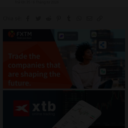
Trả lời
35
6 Tháng tư 2026
Facebook
Twitter
Reddit
Pinterest
Tumblr
WhatsApp
Email
Link
Chia sẻ: