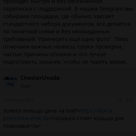
проходит быстро и без бесконечной
переписки с поддержкой. В нашем Telegram мы
собираем площадки, где обычно хватает
стандартного набора документов, всё делается
по понятной схеме и без неожиданных
требований “принесите ещё одно фото”. Плюс
отмечаем важные нюансы: сроки проверки,
частые причины отказов и что лучше
подготовить заранее, чтобы не терять время.
ChesterUnoda
Guest
10 Tháng ba 2026
#23
золото кольцо цена <a href=
https://kolca-
pomolvka-msk.ru/
>сколько стоит кольцо для
помолвки</a>