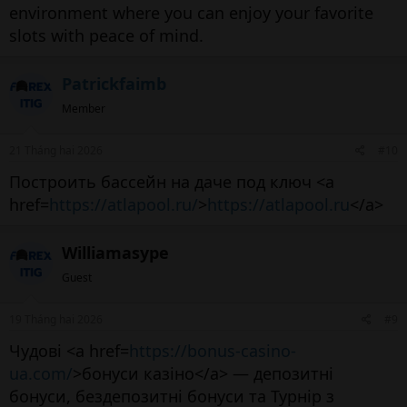
environment where you can enjoy your favorite
slots with peace of mind.
Patrickfaimb
Member
21 Tháng hai 2026
#10
Построить бассейн на даче под ключ <a
href=
https://atlapool.ru/
>
https://atlapool.ru
</a>
Williamasype
Guest
19 Tháng hai 2026
#9
Чудові <a href=
https://bonus-casino-
ua.com/
>бонуси казіно</a> — депозитні
бонуси, бездепозитні бонуси та Турнір з