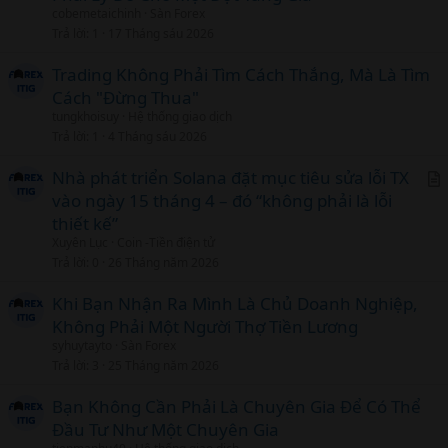
cobemetaichinh
Sàn Forex
Trả lời
1
17 Tháng sáu 2026
Trading Không Phải Tìm Cách Thắng, Mà Là Tìm
Cách "Đừng Thua"
tungkhoisuy
Hệ thống giao dịch
Trả lời
1
4 Tháng sáu 2026
Nhà phát triển Solana đặt mục tiêu sửa lỗi TX
vào ngày 15 tháng 4 – đó “không phải là lỗi
r
thiết kế”
t
Xuyên Lục
Coin -Tiền điện tử
i
Trả lời
0
26 Tháng năm 2026
c
l
Khi Bạn Nhận Ra Mình Là Chủ Doanh Nghiệp,
Không Phải Một Người Thợ Tiền Lương
syhuytayto
Sàn Forex
Trả lời
3
25 Tháng năm 2026
Bạn Không Cần Phải Là Chuyên Gia Để Có Thể
Đầu Tư Như Một Chuyên Gia