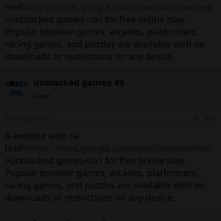
href=
https://sites.google.com/view/classroomed/
>unblocked games</a> for free online play.
Popular browser games, arcades, platformers,
racing games, and puzzles are available with no
downloads or restrictions on any device.
unblocked games 49
Guest
9 Tháng ba 2026
#14
A website with <a
href=
https://sites.google.com/view/classroomed/
>unblocked games</a> for free online play.
Popular browser games, arcades, platformers,
racing games, and puzzles are available with no
downloads or restrictions on any device.