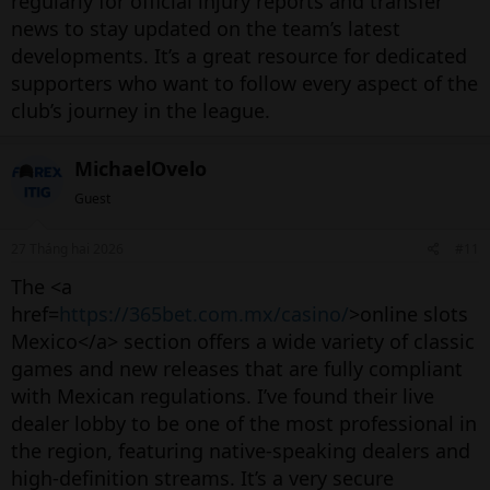
regularly for official injury reports and transfer
news to stay updated on the team’s latest
developments. It’s a great resource for dedicated
supporters who want to follow every aspect of the
club’s journey in the league.
MichaelOvelo
Guest
27 Tháng hai 2026
#11
The <a
href=
https://365bet.com.mx/casino/
>online slots
Mexico</a> section offers a wide variety of classic
games and new releases that are fully compliant
with Mexican regulations. I’ve found their live
dealer lobby to be one of the most professional in
the region, featuring native-speaking dealers and
high-definition streams. It’s a very secure