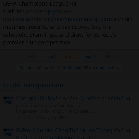
UEFA Champions League <a
href=
https://sampiyonlar-
ligi.com.az/
>
https://sampiyonlar-ligi.com.az/
</a>
matches, results, and live scores. See the
schedule, standings, and draw for Europe's
premier club competition.
Đầu
Cuối
Trước
2 of 3
Tiếp
Bạn phải đăng nhập hoặc đăng ký để phản hồi tại đây.
Có thể bạn quan tâm
Cảm giác bình yên nhất của một trader không
phải là x2 tài khoản, mà là...
tungkhoisuy
Forex, Vàng, Chỉ số, Cổ phiếu CFD
Trả lời
1
29 Tháng bảy 2026
FxPro: Dầu Mỏ: Căng Thẳng Leo Thang Không
Phải Lý Do Cho Một Đợt Tăng Giá