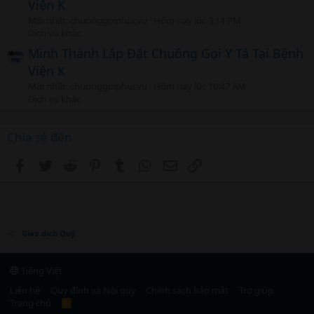
Viện K
Mới nhất: chuonggoiphucvu
Hôm nay lúc 3:14 PM
Dịch vụ khác
Minh Thành Lắp Đặt Chuông Gọi Y Tá Tại Bệnh
Viện K
Mới nhất: chuonggoiphucvu
Hôm nay lúc 10:47 AM
Dịch vụ khác
Chia sẻ đến
Facebook
Twitter
Reddit
Pinterest
Tumblr
WhatsApp
Email
Link
Giao dịch Quỹ
Tiếng Việt
Liên hệ
Quy định và Nội quy
Chính sách bảo mật
Trợ giúp
Trang chủ
R
S