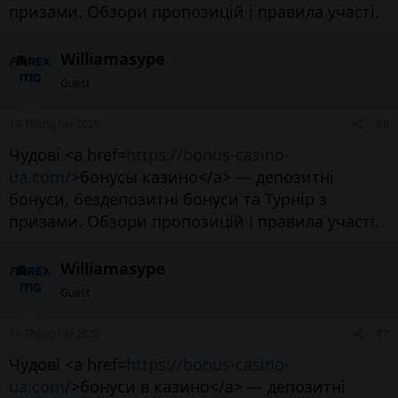
призами. Обзори пропозицій і правила участі.
Williamasype
Guest
19 Tháng hai 2026
#8
Чудові <a href=
https://bonus-casino-
ua.com/
>бонусы казино</a> — депозитні
бонуси, бездепозитні бонуси та Турнір з
призами. Обзори пропозицій і правила участі.
Williamasype
Guest
19 Tháng hai 2026
#7
Чудові <a href=
https://bonus-casino-
ua.com/
>бонуси в казино</a> — депозитні