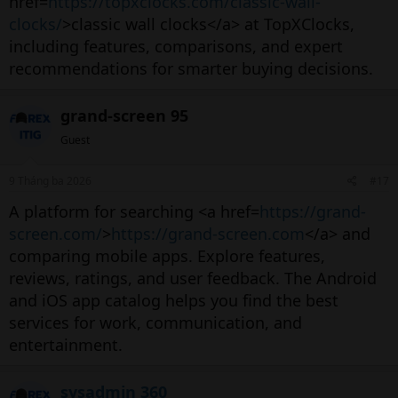
href=
https://topxclocks.com/classic-wall-
clocks/
>classic wall clocks</a> at TopXClocks,
including features, comparisons, and expert
recommendations for smarter buying decisions.
grand-screen 95
Guest
9 Tháng ba 2026
#17
A platform for searching <a href=
https://grand-
screen.com/
>
https://grand-screen.com
</a> and
comparing mobile apps. Explore features,
reviews, ratings, and user feedback. The Android
and iOS app catalog helps you find the best
services for work, communication, and
entertainment.
sysadmin 360