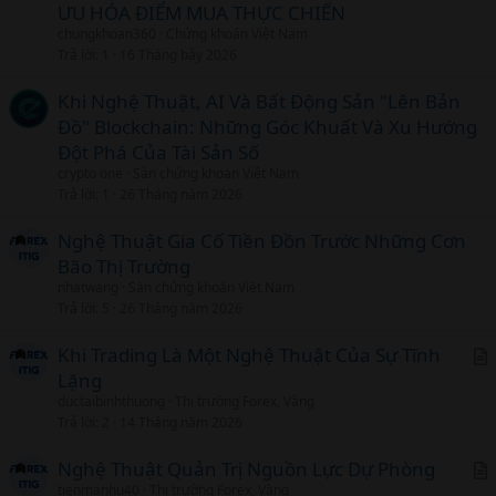
ƯU HÓA ĐIỂM MUA THỰC CHIẾN
chungkhoan360
Chứng khoán Việt Nam
Trả lời
1
16 Tháng bảy 2026
Khi Nghệ Thuật, AI Và Bất Động Sản "Lên Bản
Đồ" Blockchain: Những Góc Khuất Và Xu Hướng
Đột Phá Của Tài Sản Số
crypto one
Sàn chứng khoán Việt Nam
Trả lời
1
26 Tháng năm 2026
Nghệ Thuật Gia Cố Tiền Đồn Trước Những Cơn
Bão Thị Trường
nhatwang
Sàn chứng khoán Việt Nam
Trả lời
5
26 Tháng năm 2026
Khi Trading Là Một Nghệ Thuật Của Sự Tĩnh
Lặng
r
ductaibinhthuong
Thị trường Forex, Vàng
t
Trả lời
2
14 Tháng năm 2026
i
c
Nghệ Thuật Quản Trị Nguồn Lực Dự Phòng
l
tienmanhu40
Thị trường Forex, Vàng
r