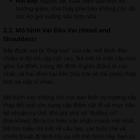
Hai đáy:
Ngược lại, xuất hiện sau một xu
hướng giảm, cho thấy phe bán không còn đủ
sức ép giá xuống sâu hơn nữa.
2.2. Mô hình Vai Đầu Vai (Head and
Shoulders)​
Đây được coi là "ông vua" của các mô hình đảo
chiều vì độ tin cậy cực cao. Nó mô tả một cấu trúc
gồm ba đỉnh, trong đó đỉnh ở giữa (Đầu) là cao
nhất, và hai đỉnh hai bên (Vai trái và Vai phải) thấp
hơn và xấp xỉ nhau.
Mô hình này không chỉ cho bạn biết xu hướng sắp
thay đổi mà còn cung cấp điểm cắt lỗ và mục tiêu
lợi nhuận cụ thể. Khi giá phá vỡ "đường cổ"
(Neckline), đó là tín hiệu xác nhận mạnh mẽ nhất.
Để tìm hiểu chi tiết về cấu tạo, các biến thể và
chiến thuật đi lệnh tối ưu với mô hình này, bạn có