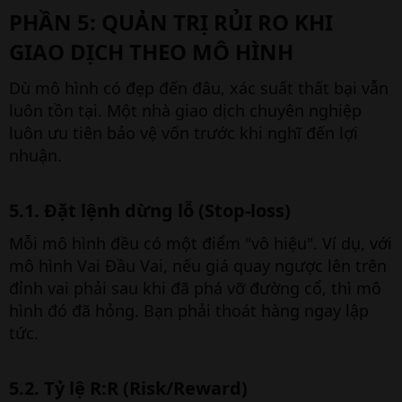
PHẦN 5: QUẢN TRỊ RỦI RO KHI
GIAO DỊCH THEO MÔ HÌNH​
Dù mô hình có đẹp đến đâu, xác suất thất bại vẫn
luôn tồn tại. Một nhà giao dịch chuyên nghiệp
luôn ưu tiên bảo vệ vốn trước khi nghĩ đến lợi
nhuận.
5.1. Đặt lệnh dừng lỗ (Stop-loss)​
Mỗi mô hình đều có một điểm "vô hiệu". Ví dụ, với
mô hình Vai Đầu Vai, nếu giá quay ngược lên trên
đỉnh vai phải sau khi đã phá vỡ đường cổ, thì mô
hình đó đã hỏng. Bạn phải thoát hàng ngay lập
tức.
5.2. Tỷ lệ R:R (Risk/Reward)​