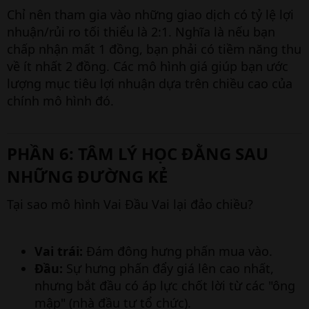
Chỉ nên tham gia vào những giao dịch có tỷ lệ lợi
nhuận/rủi ro tối thiểu là 2:1. Nghĩa là nếu bạn
chấp nhận mất 1 đồng, bạn phải có tiềm năng thu
về ít nhất 2 đồng. Các mô hình giá giúp bạn ước
lượng mục tiêu lợi nhuận dựa trên chiều cao của
chính mô hình đó.
PHẦN 6: TÂM LÝ HỌC ĐẰNG SAU
NHỮNG ĐƯỜNG KẺ​
Tại sao mô hình Vai Đầu Vai lại đảo chiều?
Vai trái:
Đám đông hưng phấn mua vào.
Đầu:
Sự hưng phấn đẩy giá lên cao nhất,
nhưng bắt đầu có áp lực chốt lời từ các "ông
mập" (nhà đầu tư tổ chức).