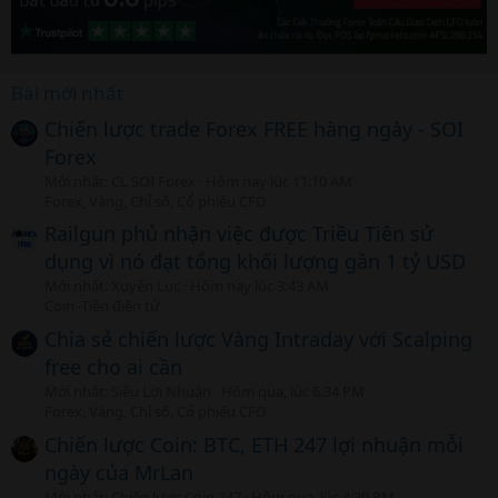
Bài mới nhất
Chiến lược trade Forex FREE hàng ngày - SOI
Forex
Mới nhất: CL SOI Forex
Hôm nay lúc 11:10 AM
Forex, Vàng, Chỉ số, Cổ phiếu CFD
Railgun phủ nhận việc được Triều Tiên sử
dụng vì nó đạt tổng khối lượng gần 1 tỷ USD
Mới nhất: Xuyên Lục
Hôm nay lúc 3:43 AM
Coin -Tiền điện tử
Chia sẻ chiến lược Vàng Intraday với Scalping
free cho ai cần
Mới nhất: Siêu Lợi Nhuận
Hôm qua, lúc 6:34 PM
Forex, Vàng, Chỉ số, Cổ phiếu CFD
Chiến lược Coin: BTC, ETH 247 lợi nhuận mỗi
ngày của MrLan
Mới nhất: Chiến lược Coin 247
Hôm qua, lúc 4:30 PM