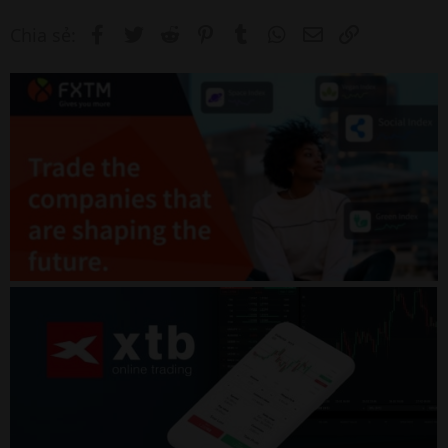
Facebook
Twitter
Reddit
Pinterest
Tumblr
WhatsApp
Email
Link
Chia sẻ: