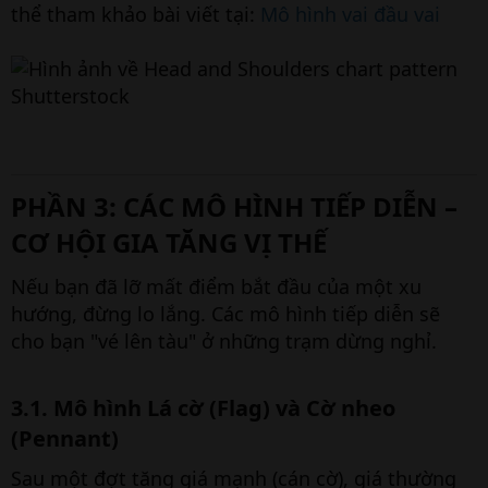
thể tham khảo bài viết tại:
Mô hình vai đầu vai
Shutterstock
PHẦN 3: CÁC MÔ HÌNH TIẾP DIỄN –
CƠ HỘI GIA TĂNG VỊ THẾ​
Nếu bạn đã lỡ mất điểm bắt đầu của một xu
hướng, đừng lo lắng. Các mô hình tiếp diễn sẽ
cho bạn "vé lên tàu" ở những trạm dừng nghỉ.
3.1. Mô hình Lá cờ (Flag) và Cờ nheo
(Pennant)​
Sau một đợt tăng giá mạnh (cán cờ), giá thường