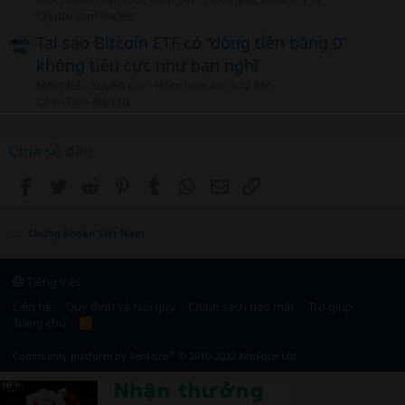
Crypto Currencies
Tại sao Bitcoin ETF có “dòng tiền bằng 0”
không tiêu cực như bạn nghĩ
Mới nhất: Xuyên Lục
Hôm qua, lúc 3:42 AM
Coin -Tiền điện tử
Chia sẻ đến
Facebook
Twitter
Reddit
Pinterest
Tumblr
WhatsApp
Email
Link
Chứng khoán Việt Nam
Tiếng Việt
Liên hệ
Quy định và Nội quy
Chính sách bảo mật
Trợ giúp
Trang chủ
R
S
S
®
Community platform by XenForo
© 2010-2022 XenForo Ltd.