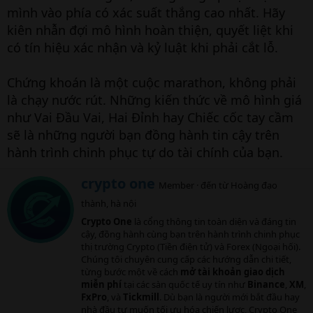
mình vào phía có xác suất thắng cao nhất. Hãy
kiên nhẫn đợi mô hình hoàn thiện, quyết liệt khi
có tín hiệu xác nhận và kỷ luật khi phải cắt lỗ.
Chứng khoán là một cuộc marathon, không phải
là chạy nước rút. Những kiến thức về mô hình giá
như Vai Đầu Vai, Hai Đỉnh hay Chiếc cốc tay cầm
sẽ là những người bạn đồng hành tin cậy trên
hành trình chinh phục tự do tài chính của bạn.
W
crypto one
Member
·
đến từ
Hoàng đạo
r
thành, hà nội
i
t
Crypto One
là cổng thông tin toàn diện và đáng tin
t
cậy, đồng hành cùng bạn trên hành trình chinh phục
e
thị trường Crypto (Tiền điện tử) và Forex (Ngoại hối).
n
Chúng tôi chuyên cung cấp các hướng dẫn chi tiết,
b
từng bước một về cách
mở tài khoản giao dịch
y
miễn phí
tại các sàn quốc tế uy tín như
Binance
,
XM
,
FxPro
, và
Tickmill
. Dù bạn là người mới bắt đầu hay
nhà đầu tư muốn tối ưu hóa chiến lược, Crypto One