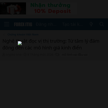
Đăng nhập
Tạo tài khoản
Chứng khoán Việt Nam
Nghệ thuật đọc vị thị trường: Từ tâm lý đám
đông đến các mô hình giá kinh điển
T
N
T
crypto one
8 Tháng một 2026
mô hình vai đầu vai
h
g
h
r
à
ẻ
e
y
a
b
d
ắ
s
t
t
đ
a
ầ
r
u
t
e
r