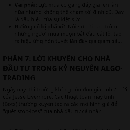
Vai phải:
Lực mua cố gắng đẩy giá lên lần
nữa nhưng không thể chạm tới đỉnh cũ. Đây
là dấu hiệu của sự kiệt sức.
Đường cổ bị phá vỡ:
Nỗi sợ hãi bao trùm,
những người mua muộn bắt đầu cắt lỗ, tạo
ra hiệu ứng hòn tuyết lăn đẩy giá giảm sâu.
PHẦN 7: LỜI KHUYÊN CHO NHÀ
ĐẦU TƯ TRONG KỶ NGUYÊN ALGO-
TRADING​
Ngày nay, thị trường không còn đơn giản như thời
của Jesse Livermore. Các thuật toán máy tính
(Bots) thường xuyên tạo ra các mô hình giả để
"quét stop-loss" của nhà đầu tư cá nhân.