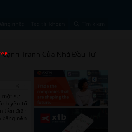
Đăng nhập
Tạo tài khoản
Tìm kiếm
hế Cạnh Tranh Của Nhà Đầu Tư
ose
#1
n một sự
hành
yếu tố
n tiền điện
òn bằng
nền