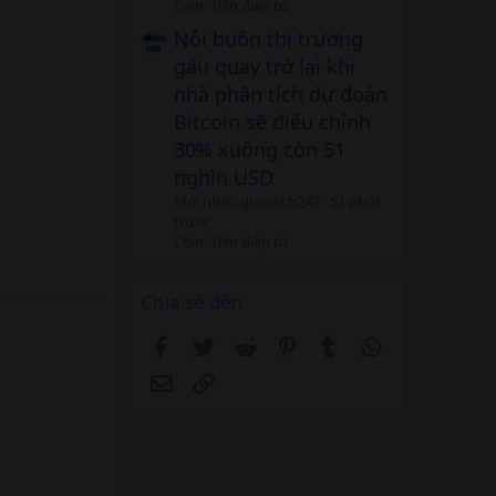
Coin -Tiền điện tử
Nỗi buồn thị trường
gấu quay trở lại khi
nhà phân tích dự đoán
Bitcoin sẽ điều chỉnh
30% xuống còn 51
nghìn USD
Mới nhất: giaodich247
51 phút
trước
Coin -Tiền điện tử
Chia sẻ đến
Facebook
Twitter
Reddit
Pinterest
Tumblr
WhatsApp
Email
Link