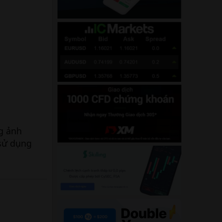
g ảnh
 sử dụng