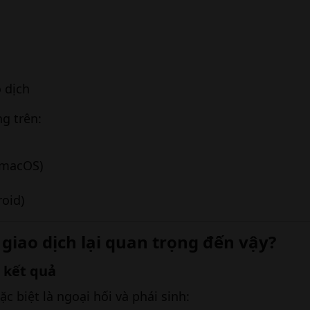
o dịch
g trên:
 macOS)
roid)
 giao dịch lại quan trọng đến vậy?​
 kết quả​
ặc biệt là ngoại hối và phái sinh: