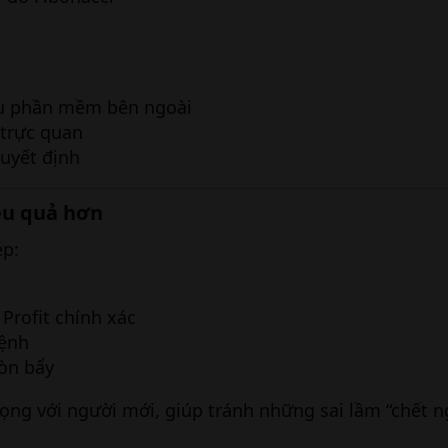
u phần mềm bên ngoài
 trực quan
quyết định
iệu quả hơn​
ép:
 Profit chính xác
lệnh
òn bẩy
rọng với người mới, giúp tránh những sai lầm “chết n