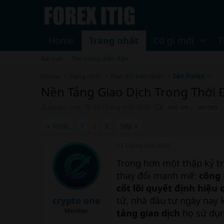
Home
Trang nhất
Có gì mới
T
Bài mới
Tìm trong diễn đàn
Home
Trang nhất
Trao đổi kiến thức
Sàn Forex
Nền Tảng Giao Dịch Trong Thời 
T
N
T
crypto one
23 Tháng một 2026
mt5 xm
xm mt5
h
g
h
r
à
ẻ
Trước
1
2
3
Tiếp
e
y
a
b
23 Tháng một 2026
d
ắ
s
t
Trong hơn một thập kỷ trở
t
đ
thay đổi mạnh mẽ:
công 
a
ầ
cốt lõi quyết định hiệu
r
u
t
crypto one
tử, nhà đầu tư ngày nay
e
Member
tảng giao dịch
họ sử dụn
r