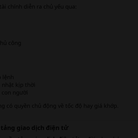
 tài chính diễn ra chủ yếu qua:
thủ công
 lệnh
 nhật kịp thời
 con người
g có quyền chủ động về tốc độ hay giá khớp.
 tảng giao dịch điện tử​