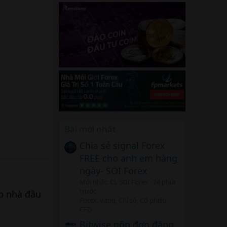
Bài mới nhất
Chia sẻ signal Forex
FREE cho anh em hàng
ngày- SOI Forex
Mới nhất: CL SOI Forex
24 phút
trước
p nhà đầu
Forex, Vàng, Chỉ số, Cổ phiếu
CFD
Bitwise nộp đơn đăng