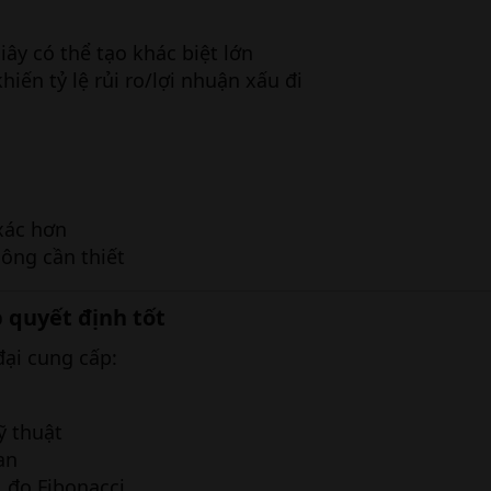
iây có thể tạo khác biệt lớn
hiến tỷ lệ rủi ro/lợi nhuận xấu đi
xác hơn
hông cần thiết
p quyết định tốt​
đại cung cấp:
ỹ thuật
an
, đo Fibonacci