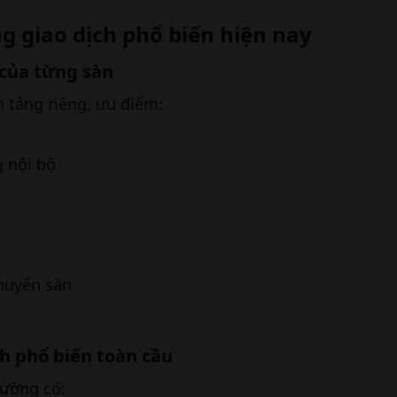
ng giao dịch phổ biến hiện nay​
 của từng sàn​
n tảng riêng, ưu điểm:
g nội bộ
huyển sàn
h phổ biến toàn cầu​
hường có: