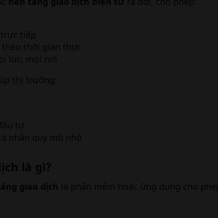
các
nền tảng giao dịch điện tử
ra đời, cho phép:
trực tiếp
 theo thời gian thực
i lúc, mọi nơi
úp thị trường:
đầu tư
 cá nhân quy mô nhỏ
ch là gì?​
ảng giao dịch
là phần mềm hoặc ứng dụng cho phé