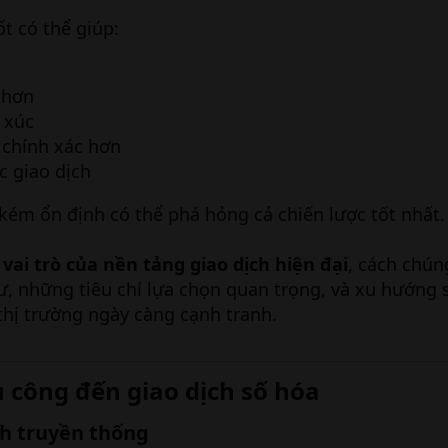
t có thể giúp:
 hơn
 xúc
 chính xác hơn
c giao dịch
kém ổn định có thể phá hỏng cả chiến lược tốt nhất.
o
vai trò của nền tảng giao dịch hiện đại
, cách chún
ư, những tiêu chí lựa chọn quan trọng, và xu hướng
thị trường ngày càng cạnh tranh.
ủ công đến giao dịch số hóa​
ch truyền thống​