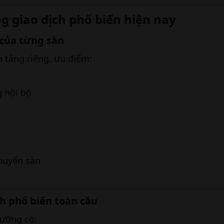
ng giao dịch phổ biến hiện nay​
 của từng sàn​
n tảng riêng, ưu điểm:
g nội bộ
huyển sàn
h phổ biến toàn cầu​
hường có: