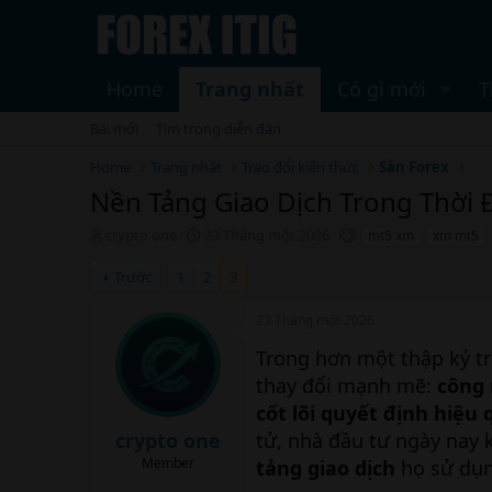
Home
Trang nhất
Có gì mới
T
Bài mới
Tìm trong diễn đàn
Home
Trang nhất
Trao đổi kiến thức
Sàn Forex
Nền Tảng Giao Dịch Trong Thời 
T
N
T
crypto one
23 Tháng một 2026
mt5 xm
xm mt5
h
g
h
r
à
ẻ
Trước
1
2
3
e
y
a
b
23 Tháng một 2026
d
ắ
s
t
Trong hơn một thập kỷ trở
t
đ
thay đổi mạnh mẽ:
công 
a
ầ
cốt lõi quyết định hiệu
r
u
t
crypto one
tử, nhà đầu tư ngày nay
e
Member
tảng giao dịch
họ sử dụn
r