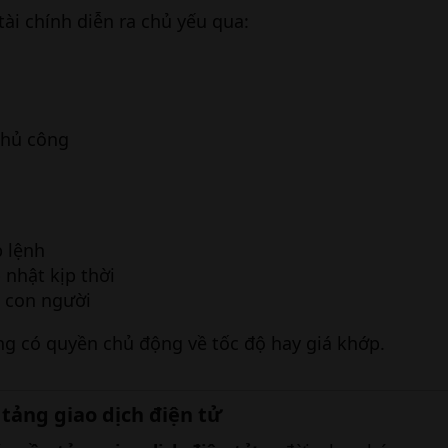
 tài chính diễn ra chủ yếu qua:
thủ công
 lệnh
 nhật kịp thời
 con người
g có quyền chủ động về tốc độ hay giá khớp.
 tảng giao dịch điện tử​