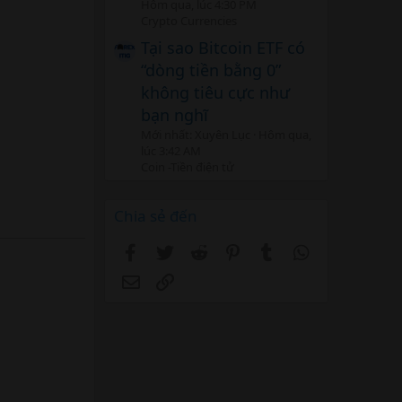
Hôm qua, lúc 4:30 PM
Crypto Currencies
Tại sao Bitcoin ETF có
“dòng tiền bằng 0”
không tiêu cực như
bạn nghĩ
Mới nhất: Xuyên Lục
Hôm qua,
lúc 3:42 AM
Coin -Tiền điện tử
Chia sẻ đến
Facebook
Twitter
Reddit
Pinterest
Tumblr
WhatsApp
Email
Link