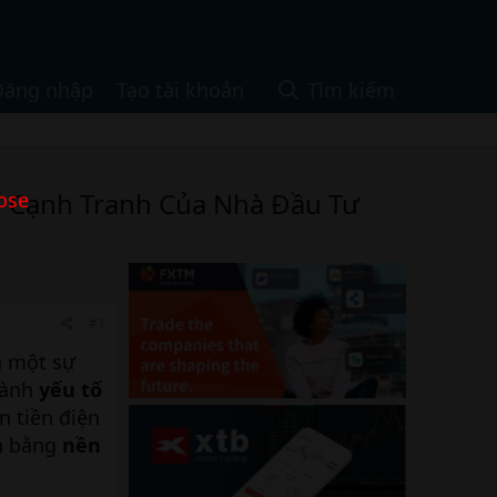
Đăng nhập
Tạo tài khoản
Tìm kiếm
hế Cạnh Tranh Của Nhà Đầu Tư
ose
#1
n một sự
hành
yếu tố
n tiền điện
òn bằng
nền