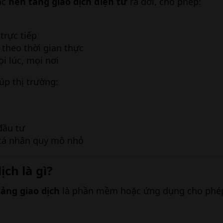
các
nền tảng giao dịch điện tử
ra đời, cho phép:
trực tiếp
 theo thời gian thực
i lúc, mọi nơi
úp thị trường:
đầu tư
 cá nhân quy mô nhỏ
ch là gì?​
ảng giao dịch
là phần mềm hoặc ứng dụng cho phé