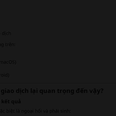
o dịch
g trên:
 macOS)
roid)
 giao dịch lại quan trọng đến vậy?​
 kết quả​
ặc biệt là ngoại hối và phái sinh: