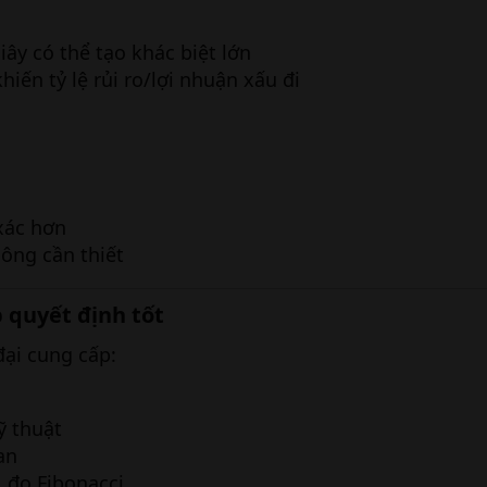
iây có thể tạo khác biệt lớn
hiến tỷ lệ rủi ro/lợi nhuận xấu đi
xác hơn
hông cần thiết
p quyết định tốt​
đại cung cấp:
ỹ thuật
an
, đo Fibonacci