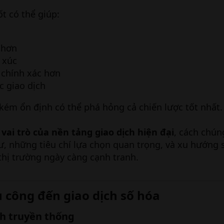
t có thể giúp:
 hơn
 xúc
 chính xác hơn
c giao dịch
kém ổn định có thể phá hỏng cả chiến lược tốt nhất.
o
vai trò của nền tảng giao dịch hiện đại
, cách chún
ư, những tiêu chí lựa chọn quan trọng, và xu hướng
thị trường ngày càng cạnh tranh.
ủ công đến giao dịch số hóa​
ch truyền thống​