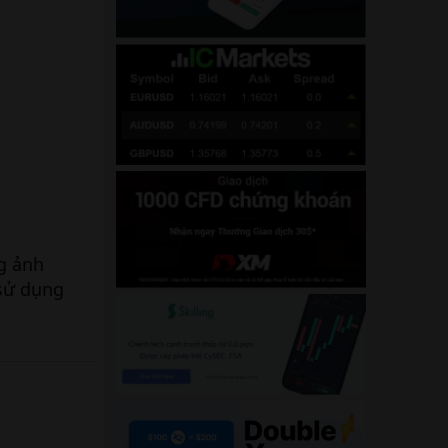
g ảnh
 sử dụng