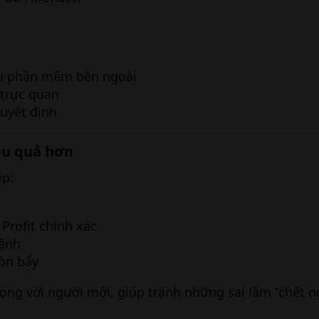
u phần mềm bên ngoài
 trực quan
quyết định
iệu quả hơn​
ép:
 Profit chính xác
lệnh
òn bẩy
rọng với người mới, giúp tránh những sai lầm “chết n