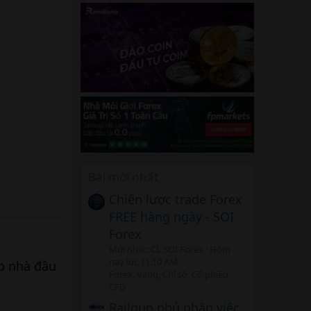
Bài mới nhất
Chiến lược trade Forex
FREE hàng ngày - SOI
Forex
Mới nhất: CL SOI Forex
Hôm
nay lúc 11:10 AM
p nhà đầu
Forex, Vàng, Chỉ số, Cổ phiếu
CFD
Railgun phủ nhận việc