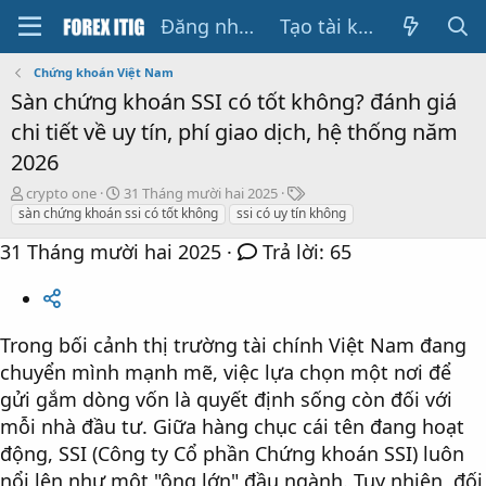
Đăng nhập
Tạo tài khoản
Chứng khoán Việt Nam
Sàn chứng khoán SSI có tốt không? đánh giá
chi tiết về uy tín, phí giao dịch, hệ thống năm
2026
T
N
T
crypto one
31 Tháng mười hai 2025
h
g
h
sàn chứng khoán ssi có tốt không
ssi có uy tín không
r
à
ẻ
31 Tháng mười hai 2025
Trả lời: 65
e
y
a
b
d
ắ
s
t
t
đ
Trong bối cảnh thị trường tài chính Việt Nam đang
a
ầ
r
u
chuyển mình mạnh mẽ, việc lựa chọn một nơi để
t
gửi gắm dòng vốn là quyết định sống còn đối với
e
mỗi nhà đầu tư. Giữa hàng chục cái tên đang hoạt
r
động, SSI (Công ty Cổ phần Chứng khoán SSI) luôn
nổi lên như một "ông lớn" đầu ngành. Tuy nhiên, đối