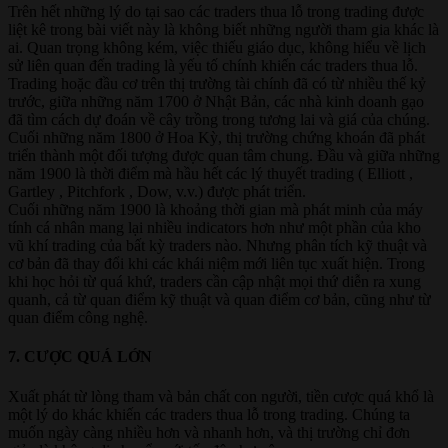
Trên hết những lý do tại sao các traders thua lỗ trong trading được
liệt kê trong bài viết này là không biết những người tham gia khác là
ai. Quan trọng không kém, việc thiếu giáo dục, không hiểu về lịch
sử liên quan đến trading là yếu tố chính khiến các traders thua lỗ.
Trading hoặc đầu cơ trên thị trường tài chính đã có từ nhiều thế kỷ
trước, giữa những năm 1700 ở Nhật Bản, các nhà kinh doanh gạo
đã tìm cách dự đoán về cây trồng trong tương lai và giá của chúng.
Cuối những năm 1800 ở Hoa Kỳ, thị trường chứng khoán đã phát
triển thành một đối tượng được quan tâm chung. Đầu và giữa những
năm 1900 là thời điểm mà hầu hết các lý thuyết trading ( Elliott ,
Gartley , Pitchfork , Dow, v.v.) được phát triển.
Cuối những năm 1900 là khoảng thời gian mà phát minh của máy
tính cá nhân mang lại nhiều indicators hơn như một phần của kho
vũ khí trading của bất kỳ traders nào. Nhưng phân tích kỹ thuật và
cơ bản đã thay đổi khi các khái niệm mới liên tục xuất hiện. Trong
khi học hỏi từ quá khứ, traders cần cập nhật mọi thứ diễn ra xung
quanh, cả từ quan điểm kỹ thuật và quan điểm cơ bản, cũng như từ
quan điểm công nghệ.
7. CƯỢC QUÁ LỚN​
Xuất phát từ lòng tham và bản chất con người, tiền cược quá khổ là
một lý do khác khiến các traders thua lỗ trong trading. Chúng ta
muốn ngày càng nhiều hơn và nhanh hơn, và thị trường chỉ đơn