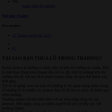
Thẻ
trader chuyên nghiệp
Mơ làm Trader
New member
15 Tháng mười hai 2023
#1
TẠI SAO BẠN THUA LỖ TRONG TRADING?​
Retail traders là những cá nhân đầu cơ trên thị trường tài chính. Đây
là một hoạt động kinh doanh đầy rủi ro, đặc biệt là trading trên thị
trường tiền tệ, nơi mà rất ít retail traders sống sót qua thử thách của
thời gian.
Tôi sẽ cố gắng xem xét một số (những lý do quan trọng nhất) trong
số những lý do khiến các traders thua lỗ để tìm ra cách cải thiện quy
trình trading.
Trading online trở nên phổ biến với sự xâm nhập rộng rãi của
Internet. Mỗi ngày, càng có nhiều người kết nối và tiếp xúc với
trading online.