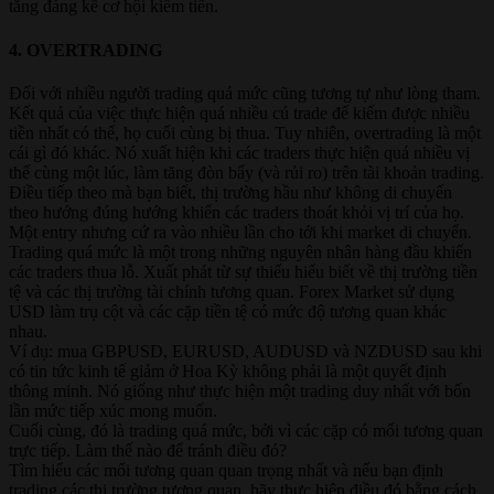
tăng đáng kể cơ hội kiếm tiền.
4. OVERTRADING​
Đối với nhiều người trading quá mức cũng tương tự như lòng tham.
Kết quả của việc thực hiện quá nhiều cú trade để kiếm được nhiều
tiền nhất có thể, họ cuối cùng bị thua. Tuy nhiên, overtrading là một
cái gì đó khác. Nó xuất hiện khi các traders thực hiện quá nhiều vị
thế cùng một lúc, làm tăng đòn bẩy (và rủi ro) trên tài khoản trading.
Điều tiếp theo mà bạn biết, thị trường hầu như không di chuyển
theo hướng đúng hướng khiến các traders thoát khỏi vị trí của họ.
Một entry nhưng cứ ra vào nhiều lần cho tới khi market di chuyển.
Trading quá mức là một trong những nguyên nhân hàng đầu khiến
các traders thua lỗ. Xuất phát từ sự thiếu hiểu biết về thị trường tiền
tệ và các thị trường tài chính tương quan. Forex Market sử dụng
USD làm trụ cột và các cặp tiền tệ có mức độ tương quan khác
nhau.
Ví dụ: mua GBPUSD, EURUSD, AUDUSD và NZDUSD sau khi
có tin tức kinh tế giảm ở Hoa Kỳ không phải là một quyết định
thông minh. Nó giống như thực hiện một trading duy nhất với bốn
lần mức tiếp xúc mong muốn.
Cuối cùng, đó là trading quá mức, bởi vì các cặp có mối tương quan
trực tiếp. Làm thế nào để tránh điều đó?
Tìm hiểu các mối tương quan quan trọng nhất và nếu bạn định
trading các thị trường tương quan, hãy thực hiện điều đó bằng cách