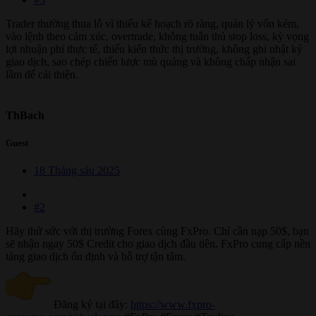
Trader thường thua lỗ vì thiếu kế hoạch rõ ràng, quản lý vốn kém,
vào lệnh theo cảm xúc, overtrade, không tuân thủ stop loss, kỳ vọng
lợi nhuận phi thực tế, thiếu kiến thức thị trường, không ghi nhật ký
giao dịch, sao chép chiến lược mù quáng và không chấp nhận sai
lầm để cải thiện.
ThBach
Guest
18 Tháng sáu 2025
#2
Hãy thử sức với thị trường Forex cùng FxPro. Chỉ cần nạp 50$, bạn
sẽ nhận ngay 50$ Credit cho giao dịch đầu tiên. FxPro cung cấp nền
tảng giao dịch ổn định và hỗ trợ tận tâm.
Đăng ký tại đây:
https://www.fxpro-