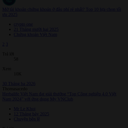
Mở tài khoản chứng khoán ở đâu phí rẻ nhất? Top 10 lựa chọn tối
ưu 2025
crypto one
21 Tháng mười hai 2025
Chứng khoán Việt Nam
2
3
Trả lời
58
Xem
10K
30 Tháng ba 2026
Thomasacedo
Herbalife Việt Nam đạt giải thưởng “Top Công nghiệp 4.0 Việt
Nam 2024” với ứng dụng My VNClub
Mr Le Khoi
12 Tháng bảy 2025
Chuyện bên lề