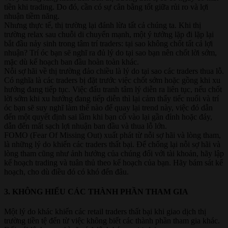
tiền khi trading. Do đó, cần có sự cân bằng tốt giữa rủi ro và lợi
nhuận tiềm năng.
Nhưng thực tế, thị trường lại đánh lừa tất cả chúng ta. Khi thị
trường relax sau chuỗi di chuyển mạnh, một ý tưởng lặp đi lặp lại
bắt đầu nảy sinh trong tâm trí traders: tại sao không chốt tất cả lợi
nhuận? Trí óc bạn sẽ nghĩ ra đủ lý do tại sao bạn nên chốt lời sớm,
mặc dù kế hoạch ban đầu hoàn toàn khác.
Nỗi sợ hãi về thị trường đảo chiều là lý do tại sao các traders thua lỗ.
Có nghĩa là các traders bị đặt trước việc chốt sớm hoặc gồng khi xu
hướng đang tiếp tục. Việc đấu tranh tâm lý diễn ra liên tục, nếu chốt
lời sớm khi xu hướng đang tiếp diễn thì lại cảm thấy tiếc nuối và trí
óc bạn sẽ suy nghĩ làm thế nào để quay lại trend này, việc đó dẫn
đến một quyết định sai lầm khi bạn cố vào lại gần đỉnh hoặc đáy,
dẫn đến mất sạch lợi nhuận ban đầu và thua lỗ lớn.
FOMO (Fear Of Missing Out) xuất phát từ nỗi sợ hãi và lòng tham,
là những lý do khiến các traders thất bại. Để chống lại nỗi sợ hãi và
lòng tham cũng như ảnh hưởng của chúng đối với tài khoản, hãy lập
kế hoạch trading và tuân thủ theo kế hoạch của bạn. Hãy bám sát kế
hoạch, cho dù điều đó có khó đến đâu.
3. KHÔNG HIỂU CÁC THÀNH PHẦN THAM GIA​
Một lý do khác khiến các retail traders thất bại khi giao dịch thị
trường tiền tệ đến từ việc không biết các thành phần tham gia khác.