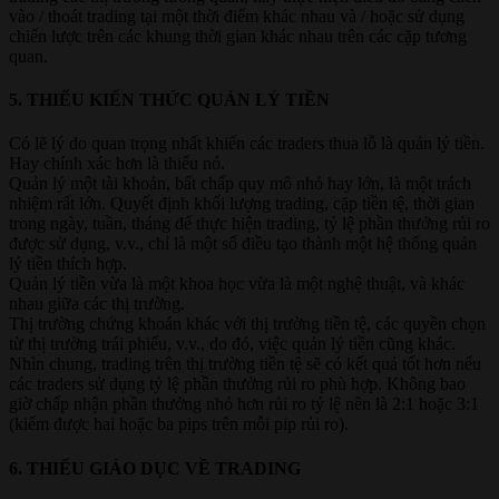
vào / thoát trading tại một thời điểm khác nhau và / hoặc sử dụng
chiến lược trên các khung thời gian khác nhau trên các cặp tương
quan.
5. THIẾU KIẾN THỨC QUẢN LÝ TIỀN​
Có lẽ lý do quan trọng nhất khiến các traders thua lỗ là quản lý tiền.
Hay chính xác hơn là thiếu nó.
Quản lý một tài khoản, bất chấp quy mô nhỏ hay lớn, là một trách
nhiệm rất lớn. Quyết định khối lượng trading, cặp tiền tệ, thời gian
trong ngày, tuần, tháng để thực hiện trading, tỷ lệ phần thưởng rủi ro
được sử dụng, v.v., chỉ là một số điều tạo thành một hệ thống quản
lý tiền thích hợp.
Quản lý tiền vừa là một khoa học vừa là một nghệ thuật, và khác
nhau giữa các thị trường.
Thị trường chứng khoán khác với thị trường tiền tệ, các quyền chọn
từ thị trường trái phiếu, v.v., do đó, việc quản lý tiền cũng khác.
Nhìn chung, trading trên thị trường tiền tệ sẽ có kết quả tốt hơn nếu
các traders sử dụng tỷ lệ phần thưởng rủi ro phù hợp. Không bao
giờ chấp nhận phần thưởng nhỏ hơn rủi ro tỷ lệ nên là 2:1 hoặc 3:1
(kiếm được hai hoặc ba pips trên mỗi pip rủi ro).
6. THIẾU GIÁO DỤC VỀ TRADING​