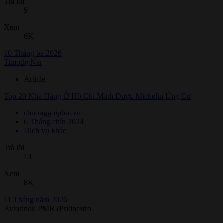
Trả lời
9
Xem
6K
10 Tháng ba 2026
TimothyNar
Article
Top 20 Nhà Hàng Ở Hồ Chí Minh Được Michelin Ứng Cử
chuonggoiphucvu
6 Tháng chín 2024
Dịch vụ khác
Trả lời
14
Xem
8K
11 Tháng năm 2026
Avtorinok PMR (Pridnestro