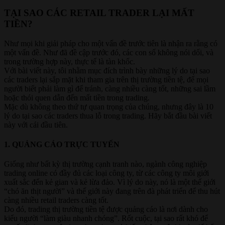
TẠI SAO CÁC RETAIL TRADER LẠI MẤT
TIỀN?​
Như mọi khi giải pháp cho một vấn đề trước tiên là nhận ra rằng có
một vấn đề. Như đã đề cập trước đó, các con số không nói dối, và
trong trường hợp này, thực tế là tàn khốc.
Với bài viết này, tôi nhằm mục đích trình bày những lý do tại sao
các traders lại sắp mặt khi tham gia trên thị trường tiền tệ, để mọi
người biết phải làm gì để tránh, càng nhiều càng tốt, những sai lầm
hoặc thói quen dẫn đến mất tiền trong trading.
Mặc dù không theo thứ tự quan trọng của chúng, nhưng đây là 10
lý do tại sao các traders thua lỗ trong trading. Hãy bắt đầu bài viết
này với cái đầu tiên.
1. QUẢNG CÁO TRỰC TUYẾN​
Giống như bất kỳ thị trường cạnh tranh nào, ngành công nghiệp
trading online có đầy đủ các loại công ty, từ các công ty môi giới
xuất sắc đến kẻ gian và kẻ lừa đảo. Vì lý do này, nó là một thế giới
“chó ăn thịt người” và thế giới này đang trên đà phát triển để thu hút
càng nhiều retail traders càng tốt.
Do đó, trading thị trường tiền tệ được quảng cáo là nơi dành cho
kiểu người “làm giàu nhanh chóng”. Rốt cuộc, tại sao rất khó để