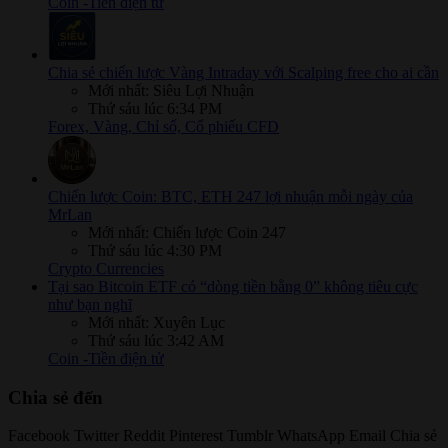
Coin -Tiền điện tử
Chia sẻ chiến lược Vàng Intraday với Scalping free cho ai cần
Mới nhất: Siêu Lợi Nhuận
Thứ sáu lúc 6:34 PM
Forex, Vàng, Chỉ số, Cổ phiếu CFD
Chiến lược Coin: BTC, ETH 247 lợi nhuận mỗi ngày của
MrLan
Mới nhất: Chiến lược Coin 247
Thứ sáu lúc 4:30 PM
Crypto Currencies
Tại sao Bitcoin ETF có “dòng tiền bằng 0” không tiêu cực
như bạn nghĩ
Mới nhất: Xuyên Lục
Thứ sáu lúc 3:42 AM
Coin -Tiền điện tử
Chia sẻ đến
Facebook
Twitter
Reddit
Pinterest
Tumblr
WhatsApp
Email
Chia sẻ