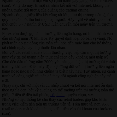
Ngành này phải đối mặt với sự cạnh tranh gay gắt giữa các brokers
(sàn). Vì lý do này, là một cá nhân kết nối với Internet, không thể
không thuộc đối tượng của quảng cáo trading online.
Ngành công nghiệp liên kết cũng rất lớn, như thị trường tiền tệ, theo
quy mô của nó, thu hút mọi loại người. Hãy nghĩ về những con số
một chút: 5 - 7 nghìn tỷ USD luân chuyển mỗi ngày trên thị trường
này.
Forex còn được gọi là thị trường liên ngân hàng, nó hình thành vào
đầu những năm 70 khi Hoa Kỳ quyết định loại bỏ bản vị vàng. Nó
phát triển do tác động của toàn cầu hóa đến mức làm cho hệ thống
tài chính ngày nay phụ thuộc lẫn nhau.
Đối với các retail traders bình thường, việc tiếp cận một thị trường
như vậy đã trở thành hiện thực chỉ cách đây khoảng một thập kỷ.
Cho đến đầu những năm 2000, yêu cầu gia nhập thị trường tài chính
trading khá cao. Điều này đặc biệt đúng đối với thị trường liên ngân
hàng hoặc ngoại hối như chúng ta biết ngày nay. Tuy nhiên, sự cạnh
tranh và công nghệ cải tiến đã thay đổi ngành công nghiệp này mãi
mãi.
Ngày nay, chỉ với một vài cú nhấp chuột và kết nối Internet ổn định,
theo nghĩa đen, bất kỳ ai cũng có thể trading trên thị trường toàn thế
giới, từ tiền tệ đến trái phiếu,
cổ phiếu
, quyền chọn, v.v.
Nhưng số liệu thống kê cho thấy các retail traders gặp khó khăn
trong việc kiếm tiền trên thị trường tiền tệ. Trên thực tế, hơn 95%
retail traders mất khoản tiền nạp đầu tiên vào tài khoản của brokers
(sàn).