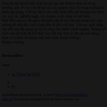
Như tôi đã liệt kê một số lý do tại sao các traders thua lỗ trong
trading, gốc rễ của vấn đề tại sao các traders thua lỗ trong trading là
thiếu tập trung. Với sự chú ý vào việc kiếm tiền mà không tuân theo
các quy tắc nghiêm ngặt, các traders cuối cùng sẽ mất tiền.
Một điều mà ace đã nghe rất nhiều lần là chỉ cần tập trung vào việc
không để mất tiền cuối cùng tiền sẽ đến với bạn. Với suy nghĩ rằng
bài viết này đã mang lại sự rõ ràng cho nhiều retail traders, không có
cách nào tốt hơn để kết thúc bài viết này hơn là đặt câu hỏi đúng:
Bạn có ý định trở thành một nhà kinh doanh không?
Happy trading,
BernardDow
Guest
11 Tháng hai 2026
#5
врачебная косметология <a href=
https://kosmetologiya-
msk.ru/
>клиника аппаратной косметологии</a>