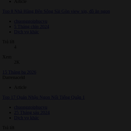
Article
Top 8 Nhà Hàng Bên Sông Sài Gòn view xịn, đồ ăn ngon
chuonggoiphucvu
5 Tháng chín 2024
Dịch vụ khác
Trả lời
4
Xem
2K
15 Tháng ba 2026
Darrenaceld
Article
Top 17 Quán Nhậu Ngon Nổi Tiếng Quận 1
chuonggoiphucvu
25 Tháng sáu 2024
Dịch vụ khác
Trả lời