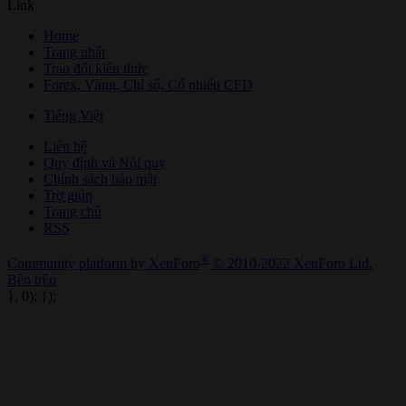
Link
Home
Trang nhất
Trao đổi kiến thức
Forex, Vàng, Chỉ số, Cổ phiếu CFD
Tiếng Việt
Liên hệ
Quy định và Nội quy
Chính sách bảo mật
Trợ giúp
Trang chủ
RSS
®
Community platform by XenForo
© 2010-2022 XenForo Ltd.
Bên trên
}, 0); });