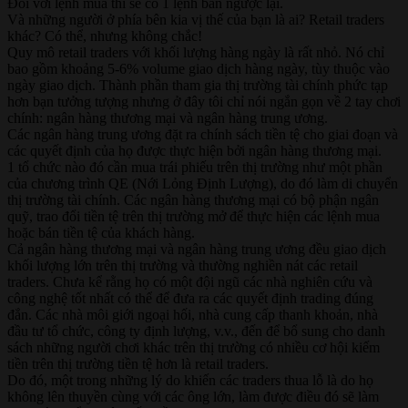
Đối với lệnh mua thì sẽ có 1 lệnh bán ngược lại.
Và những người ở phía bên kia vị thế của bạn là ai? Retail traders
khác? Có thể, nhưng không chắc!
Quy mô retail traders với khối lượng hàng ngày là rất nhỏ. Nó chỉ
bao gồm khoảng 5-6% volume giao dịch hàng ngày, tùy thuộc vào
ngày giao dịch. Thành phần tham gia thị trường tài chính phức tạp
hơn bạn tưởng tượng nhưng ở đây tôi chỉ nói ngắn gọn về 2 tay chơi
chính: ngân hàng thương mại và ngân hàng trung ương.
Các ngân hàng trung ương đặt ra chính sách tiền tệ cho giai đoạn và
các quyết định của họ được thực hiện bởi ngân hàng thương mại.
1 tổ chức nào đó cần mua trái phiếu trên thị trường như một phần
của chương trình QE (Nới Lỏng Định Lượng), do đó làm di chuyển
thị trường tài chính. Các ngân hàng thương mại có bộ phận ngân
quỹ, trao đổi tiền tệ trên thị trường mở để thực hiện các lệnh mua
hoặc bán tiền tệ của khách hàng.
Cả ngân hàng thương mại và ngân hàng trung ương đều giao dịch
khối lượng lớn trên thị trường và thường nghiền nát các retail
traders. Chưa kể rằng họ có một đội ngũ các nhà nghiên cứu và
công nghệ tốt nhất có thể để đưa ra các quyết định trading đúng
đắn. Các nhà môi giới ngoại hối, nhà cung cấp thanh khoản, nhà
đầu tư tổ chức, công ty định lượng, v.v., đến để bổ sung cho danh
sách những người chơi khác trên thị trường có nhiều cơ hội kiếm
tiền trên thị trường tiền tệ hơn là retail traders.
Do đó, một trong những lý do khiến các traders thua lỗ là do họ
không lên thuyền cùng với các ông lớn, làm được điều đó sẽ làm