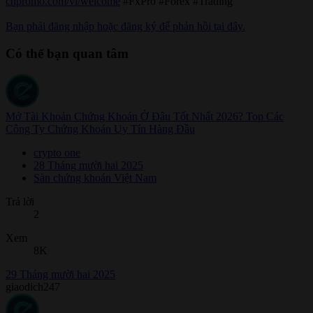
cnpromo.com/vi/welcome
#FxPro #Forex #Trading
Bạn phải đăng nhập hoặc đăng ký để phản hồi tại đây.
Có thể bạn quan tâm
Mở Tài Khoản Chứng Khoán Ở Đâu Tốt Nhất 2026? Top Các
Công Ty Chứng Khoán Uy Tín Hàng Đầu
crypto one
28 Tháng mười hai 2025
Sàn chứng khoán Việt Nam
Trả lời
2
Xem
8K
29 Tháng mười hai 2025
giaodich247