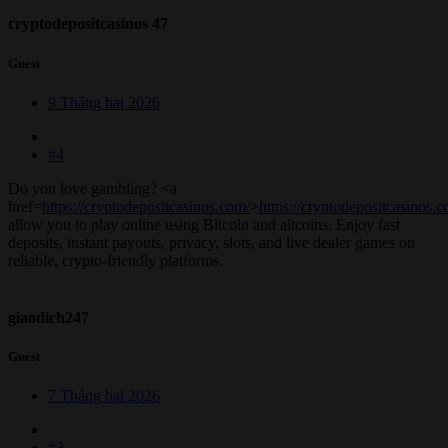
cryptodepositcasinos 47
Guest
9 Tháng hai 2026
#4
Do you love gambling? <a
href=
https://cryptodepositcasinos.com/
>
https://cryptodepositcasinos.
allow you to play online using Bitcoin and altcoins. Enjoy fast
deposits, instant payouts, privacy, slots, and live dealer games on
reliable, crypto-friendly platforms.
giaodich247
Guest
7 Tháng hai 2026
#3