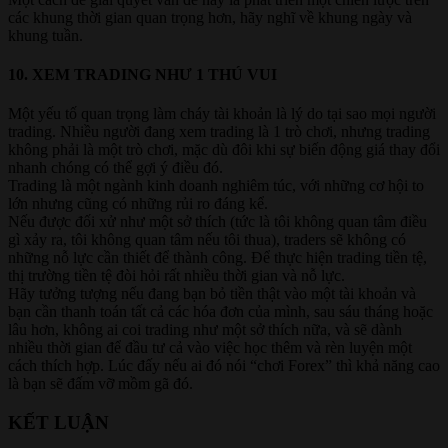
các khung thời gian quan trọng hơn, hãy nghĩ về khung ngày và
khung tuần.
10. XEM TRADING NHƯ 1 THÚ VUI​
Một yếu tố quan trọng làm cháy tài khoản là lý do tại sao mọi người
trading. Nhiều người đang xem trading là 1 trò chơi, nhưng trading
không phải là một trò chơi, mặc dù đôi khi sự biến động giá thay đổi
nhanh chóng có thể gợi ý điều đó.
Trading là một ngành kinh doanh nghiêm túc, với những cơ hội to
lớn nhưng cũng có những rủi ro đáng kể.
Nếu được đối xử như một sở thích (tức là tôi không quan tâm điều
gì xảy ra, tôi không quan tâm nếu tôi thua), traders sẽ không có
những nỗ lực cần thiết để thành công. Để thực hiện trading tiền tệ,
thị trường tiền tệ đòi hỏi rất nhiều thời gian và nỗ lực.
Hãy tưởng tượng nếu đang bạn bỏ tiền thật vào một tài khoản và
bạn cần thanh toán tất cả các hóa đơn của mình, sau sáu tháng hoặc
lâu hơn, không ai coi trading như một sở thích nữa, và sẽ dành
nhiều thời gian để đầu tư cả vào việc học thêm và rèn luyện một
cách thích hợp. Lúc đấy nếu ai đó nói “chơi Forex” thì khả năng cao
là bạn sẽ đấm vỡ mồm gã đó.
KẾT LUẬN​