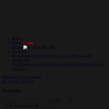
Home
Trang nhất
Close
Bài mới
Tìm trong diễn đàn
Có gì mới
Bài mới
Bài viết mới trong hồ sơ
Hoạt động gần đây
Thành viên
Người đang truy cập
Bài viết mới trong hồ sơ
Tìm trong bài
viết hồ sơ
Đăng nhập
Tạo tài khoản
Có gì mới?
Tìm kiếm
Tìm kiếm
Chỉ tìm trong tiêu đề