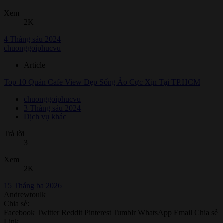
Xem
2K
4 Tháng sáu 2024
chuonggoiphucvu
Article
Top 10 Quán Cafe View Đẹp Sống Ảo Cực Xịn Tại TP.HCM
chuonggoiphucvu
3 Tháng sáu 2024
Dịch vụ khác
Trả lời
3
Xem
2K
15 Tháng ba 2026
Andrewtoulk
Chia sẻ:
Facebook
Twitter
Reddit
Pinterest
Tumblr
WhatsApp
Email
Chia sẻ
Link