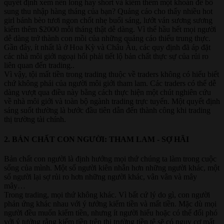
quyết định xem nên long hay short và kiếm thêm một khoản để bổ
sung thu nhập hàng tháng của bạn? Quảng cáo cho thấy nhiều hot
girl bánh bèo tươi ngon chốt nhẹ buổi sáng, lướt ván sương sương
kiếm thêm $2000 mỗi tháng thật dễ dàng. Vì thế hầu hết mọi người
dễ dàng trở thành con mồi của những quảng cáo thiếu trung thực.
Gần đây, ít nhất là ở Hoa Kỳ và Châu Âu, các quy định đã áp đặt
các nhà môi giới ngoại hối phải tiết lộ bản chất thực sự của rủi ro
liên quan đến trading..
Vì vậy, tội mất tiền trong trading thuộc về traders không có hiểu biết
chứ không phải của người môi giới tham lam. Các traders có thể dễ
dàng vượt qua điều này bằng cách thực hiện một chút nghiên cứu
về nhà môi giới và toàn bộ ngành trading trực tuyến. Một quyết định
sáng suốt thường là bước đầu tiên dẫn đến thành công khi trading
thị trường tài chính.
2. BẢN CHẤT CON NGƯỜI: THAM LAM - SỢ HÃI​
Bản chất con người là định hướng mọi thứ chúng ta làm trong cuộc
sống của mình. Một số người kiên nhẫn hơn những người khác, một
số người lại sợ rủi ro hơn những người khác, vân vân và mây
mây…
Trong trading, mọi thứ không khác. Vì bất cứ lý do gì, con người
phản ứng khác nhau với ý tưởng kiếm tiền và mất tiền. Mặc dù mọi
người đều muốn kiếm tiền, nhưng ít người hiểu hoặc có thể đối phó
với ý tưởng rằng kiếm tiền trên thị trường tiền tệ sẽ có nguy cơ mất