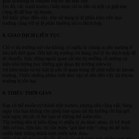
giản là không di chuyển với tốc độ như vậy.
Do đó, các retail traders chấp nhận rủi ro lớn và một cú giật nhẹ
cũng đủ để bay tài khoản.
Để khắc phục điều này, hãy sử dụng tỷ lệ phần trăm trên mọi
trading cùng với tỷ lệ phần thưởng rủi ro thích hợp.
8. GIAO DỊCH LIÊN TỤC​
Chỉ vì thị trường mở của không có nghĩa là chúng ta nên trading ở
hầu hết thời gian. Đôi khi thị trường chỉ đang chờ lý do thích hợp để
di chuyển. Hãy đứng ngoài quan sát khi thị trường có những sự
kiện khó lường hay những giai đoạn thị trường sideway.
Sự kiên nhẫn và kỷ luật là yếu tố quan trọng để phát triển tài khoản
trading. Thiếu những phẩm chất như vậy sẽ dẫn đến việc tài khoản
trading bị tổn hại.
9. THIẾU THỜI GIAN​
Bạn có thể muốn trở thành một traders, nhưng nếu công việc hàng
ngày của bạn không cho phép bạn quan sát thị trường chỉ hai giờ
một ngày, thì rất có thể bạn sẽ không thể kiếm tiền.
Thị trường tiền tệ biến động vì nhiều lý do khác nhau, từ kỹ thuật
đến cơ bản. Đôi khi chỉ cần thiếu "giờ làm việc" cũng đủ để biến
chiến lược thắng thành một chiến lược thua.
Một cách để giải quyết vấn đề này là phát triển một chiến lược trên