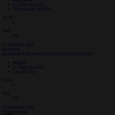
23 Tháng sáu 2026
Chứng khoán Việt Nam
Trả lời
4
Xem
580
14 Tháng bảy 2026
EarnestBat
Ae đang trade Markets4you vào nhận lại 40% phí lẹ này
tunannh
21 Tháng sáu 2026
Giao dịch Quỹ
Trả lời
5
Xem
760
14 Tháng bảy 2026
Timsothyopimb