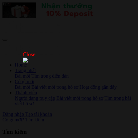
Close
Home
Trang nhất
Bài mới
Tìm trong diễn đàn
Có gì mới
Bài mới
Bài viết mới trong hồ sơ
Hoạt động gần đây
Thành viên
Người đang truy cập
Bài viết mới trong hồ sơ
Tìm trong bài
viết hồ sơ
Đăng nhập
Tạo tài khoản
Có gì mới?
Tìm kiếm
Tìm kiếm