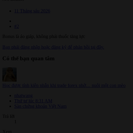
11 Tháng sáu 2026
#2
Bonus là áo giáp, không phải thuốc tăng lực
Bạn phải đăng nhập hoặc đăng ký để phản hồi tại đây.
Có thể bạn quan tâm
Học được tính kiên nhẫn khi trade forex nhờ… nuôi một con mèo
nhatwang
Thứ tư lúc 8:31 AM
Sàn chứng khoán Việt Nam
Trả lời
1
Xem