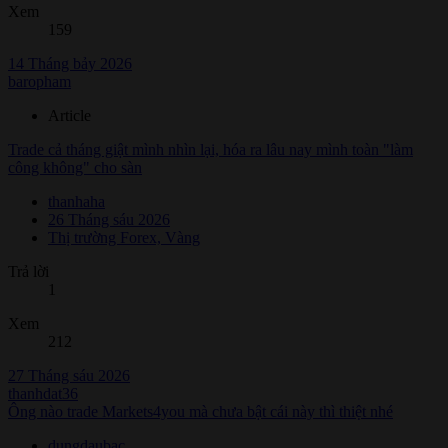
Xem
159
14 Tháng bảy 2026
baropham
Article
Trade cả tháng giật mình nhìn lại, hóa ra lâu nay mình toàn "làm
công không" cho sàn
thanhaha
26 Tháng sáu 2026
Thị trường Forex, Vàng
Trả lời
1
Xem
212
27 Tháng sáu 2026
thanhdat36
Ông nào trade Markets4you mà chưa bật cái này thì thiệt nhé
dungdaubac