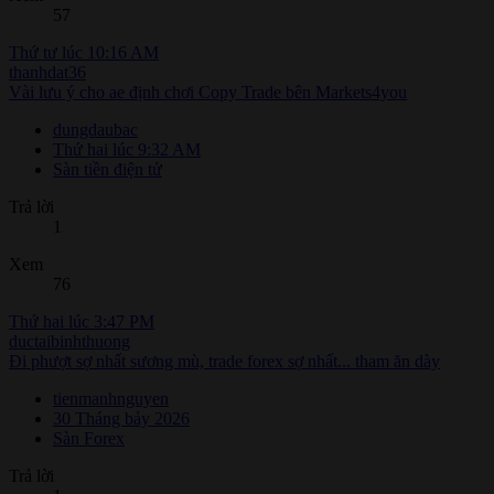
57
Thứ tư lúc 10:16 AM
thanhdat36
Vài lưu ý cho ae định chơi Copy Trade bên Markets4you
dungdaubac
Thứ hai lúc 9:32 AM
Sàn tiền điện tử
Trả lời
1
Xem
76
Thứ hai lúc 3:47 PM
ductaibinhthuong
Đi phượt sợ nhất sương mù, trade forex sợ nhất... tham ăn dày
tienmanhnguyen
30 Tháng bảy 2026
Sàn Forex
Trả lời