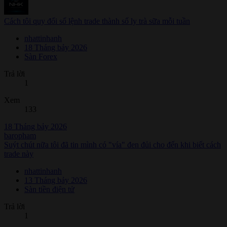
Cách tôi quy đổi số lệnh trade thành số ly trà sữa mỗi tuần
nhattinhanh
18 Tháng bảy 2026
Sàn Forex
Trả lời
1
Xem
133
18 Tháng bảy 2026
baropham
Suýt chút nữa tôi đã tin mình có "vía" đen đủi cho đến khi biết cách
trade này
nhattinhanh
13 Tháng bảy 2026
Sàn tiền điện tử
Trả lời
1