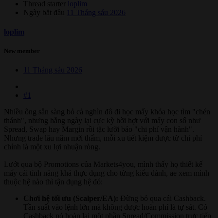
Thread starter
loplim
Ngày bắt đầu
11 Tháng sáu 2026
loplim
New member
11 Tháng sáu 2026
#1
Nhiều ông sẵn sàng bỏ cả nghìn đô đi học mấy khóa học tìm "chén
thánh", nhưng hằng ngày lại cực kỳ hời hợt với mấy con số như
Spread, Swap hay Margin rồi tặc lưỡi bảo "chi phí vận hành".
Nhưng trade lâu năm mới thấm, mỗi xu tiết kiệm được từ chi phí
chính là một xu lợi nhuận ròng.
Lướt qua bộ Promotions của Markets4you, mình thấy họ thiết kế
mấy cái tính năng khá thực dụng cho từng kiểu đánh, ae xem mình
thuộc hệ nào thì tận dụng hệ đó:
Chơi hệ tối ưu (Scalper/EA):
Đừng bỏ qua cái Cashback.
Tần suất vào lệnh lớn mà không được hoàn phí là tự sát. Có
Cashback nó hoàn lại một phần Spread/Commission trực tiếp