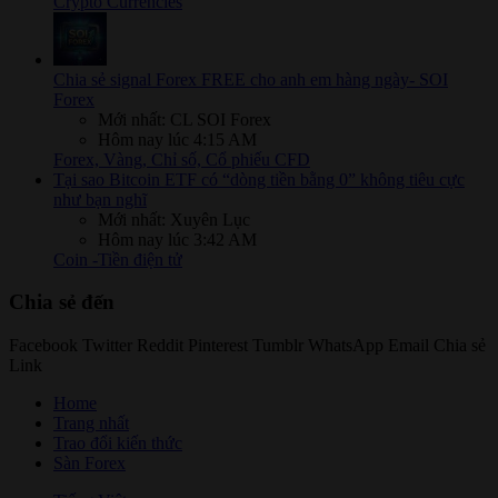
Crypto Currencies
Chia sẻ signal Forex FREE cho anh em hàng ngày- SOI
Forex
Mới nhất: CL SOI Forex
Hôm nay lúc 4:15 AM
Forex, Vàng, Chỉ số, Cổ phiếu CFD
Tại sao Bitcoin ETF có “dòng tiền bằng 0” không tiêu cực
như bạn nghĩ
Mới nhất: Xuyên Lục
Hôm nay lúc 3:42 AM
Coin -Tiền điện tử
Chia sẻ đến
Facebook
Twitter
Reddit
Pinterest
Tumblr
WhatsApp
Email
Chia sẻ
Link
Home
Trang nhất
Trao đổi kiến thức
Sàn Forex