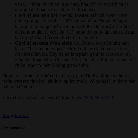
vào ví, nhiều khi chiến lược đang hòa vốn về mặt kỹ thuật
nhưng tài khoản vẫn xanh nhờ khoản này.
Chơi hệ ôm lệnh dài (Swing Trade):
Bật cái Swap-Free
(miễn phí qua đêm) lên. Giữ lệnh vài tuần đến vài tháng mà
không lo bị phí qua đêm ăn mòn 20-30% lợi nhuận là một sự
giải phóng tâm lý cực lớn. Cứ thong thả gồng ăn sóng dài mà
không sợ đồng hồ điểm 0h bị bào tiền vốn.
Chơi hệ an toàn (Vốn nhỏ):
Coi Bonus nạp tiền như một
khoản "bảo hiểm ký quỹ". Đừng nghĩ nó là tiền cho không
rồi nhồi thêm lot. Hãy để nó làm phần gánh lỗ (drawdown),
giúp tài khoản tăng sức chịu đựng lúc thị trường giật mạnh để
chiến lược có thêm không gian để thở.
Ngoài ra ae thích thử lửa thì vào mấy giải đấu Ranking của họ mà
trade, vừa rèn tính kỷ luật dưới áp lực mà lại có cơ hội lụm thêm tiền
mặt nếu đánh tốt.
Link cho ae nào cần check kỹ hơn:
https://bit.ly/4uo4bH6
dungdaubac
New member