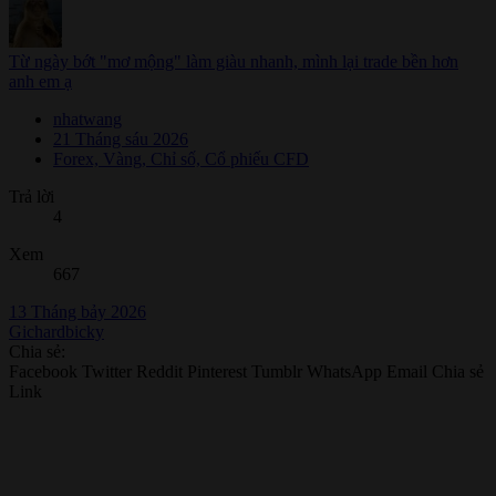
Từ ngày bớt "mơ mộng" làm giàu nhanh, mình lại trade bền hơn
anh em ạ
nhatwang
21 Tháng sáu 2026
Forex, Vàng, Chỉ số, Cổ phiếu CFD
Trả lời
4
Xem
667
13 Tháng bảy 2026
Gichardbicky
Chia sẻ:
Facebook
Twitter
Reddit
Pinterest
Tumblr
WhatsApp
Email
Chia sẻ
Link