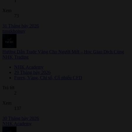
1
Xem
73
31 Tháng bảy 2026
tungkhoisuy
Hướng Dẫn Trade Vàng Cho Người Mới – Học Giao Dịch Cùng
NHK Trading
NHK Academy
29 Tháng bảy 2026
Forex, Vàng, Chỉ số, Cổ phiếu CFD
Trả lời
2
Xem
137
30 Tháng bảy 2026
NHK Academy