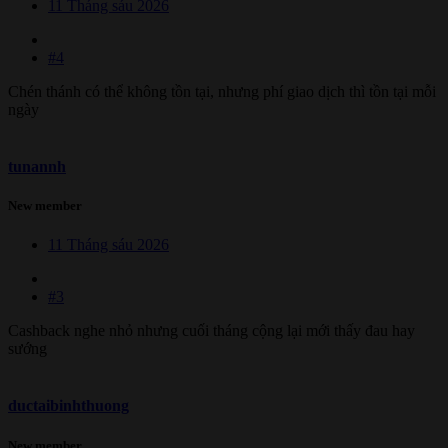
11 Tháng sáu 2026
#4
Chén thánh có thể không tồn tại, nhưng phí giao dịch thì tồn tại mỗi
ngày
tunannh
New member
11 Tháng sáu 2026
#3
Cashback nghe nhỏ nhưng cuối tháng cộng lại mới thấy đau hay
sướng
ductaibinhthuong
New member