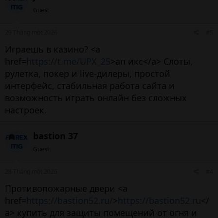
Guest
29 Tháng một 2026
#5
Играешь в казино? <a
href=
https://t.me/UPX_25
>ап икс</a> Слоты,
рулетка, покер и live-дилеры, простой
интерфейс, стабильная работа сайта и
возможность играть онлайн без сложных
настроек.
bastion 37
Guest
28 Tháng một 2026
#4
Противопожарные двери <a
href=
https://bastion52.ru/
>
https://bastion52.ru
</
a> купить для защиты помещений от огня и