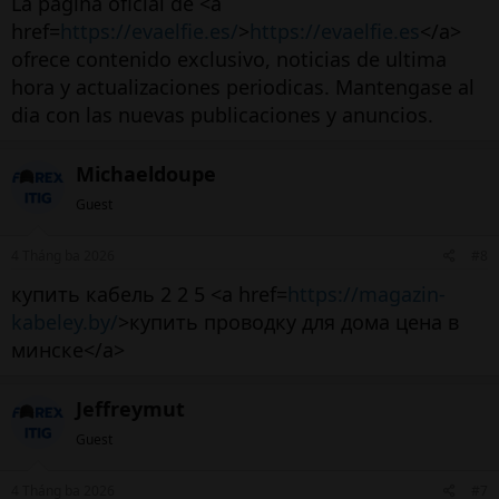
La pagina oficial de <a
href=
https://evaelfie.es/
>
https://evaelfie.es
</a>
ofrece contenido exclusivo, noticias de ultima
hora y actualizaciones periodicas. Mantengase al
dia con las nuevas publicaciones y anuncios.
Chia sẻ: Cung cấp tin tức
Michaeldoupe
Tin Tức Sàn Forex - FOREXITIG
Guest
forexitig.com
4 Tháng ba 2026
#8
FXstreet VN​
купить кабель 2 2 5 <a href=
https://magazin-
kabeley.by/
>купить проводку для дома цена в
минске</a>
Jeffreymut
Guest
4 Tháng ba 2026
#7