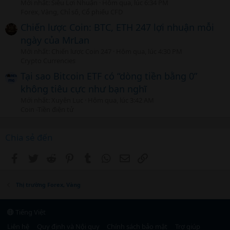
Mới nhất: Siêu Lợi Nhuận
Hôm qua, lúc 6:34 PM
Forex, Vàng, Chỉ số, Cổ phiếu CFD
Chiến lược Coin: BTC, ETH 247 lợi nhuận mỗi
ngày của MrLan
Mới nhất: Chiến lược Coin 247
Hôm qua, lúc 4:30 PM
Crypto Currencies
Tại sao Bitcoin ETF có “dòng tiền bằng 0”
không tiêu cực như bạn nghĩ
Mới nhất: Xuyên Lục
Hôm qua, lúc 3:42 AM
Coin -Tiền điện tử
Chia sẻ đến
Facebook
Twitter
Reddit
Pinterest
Tumblr
WhatsApp
Email
Link
Thị trường Forex, Vàng
Tiếng Việt
Liên hệ
Quy định và Nội quy
Chính sách bảo mật
Trợ giúp