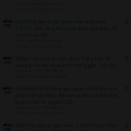
Vi FX
Thị trường Forex, Vàng
t
Trả lời
13
14 Tháng tư 2026
i
c
USD/CAD duy trì đà giảm nhẹ dưới mức
l
1,3570, chờ công bố quyết định của BoC, chỉ
r
số CPI của Mỹ
t
Vi FX
Thị trường Forex, Vàng
i
Trả lời
3
10 Tháng ba 2026
c
l
Railgun phủ nhận việc được Triều Tiên sử
dụng vì nó đạt tổng khối lượng gần 1 tỷ USD
r
Xuyên Lục
Coin -Tiền điện tử
t
Trả lời
0
Hôm nay lúc 3:43 AM
i
c
Nỗi buồn thị trường gấu quay trở lại khi nhà
l
phân tích dự đoán Bitcoin sẽ điều chỉnh 30%
r
xuống còn 51 nghìn USD
t
Xuyên Lục
Coin -Tiền điện tử
i
Trả lời
0
Thứ hai lúc 4:02 PM
c
l
GBP/USD duy trì gần mức 1,2550 trước thềm