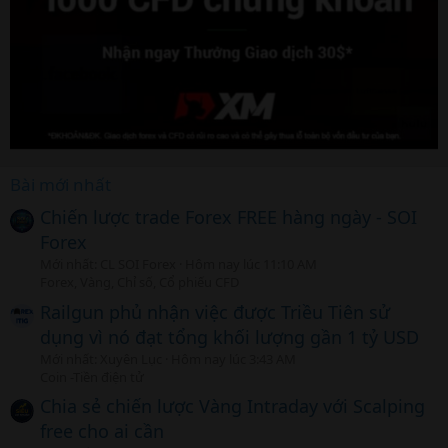
Bài mới nhất
Chiến lược trade Forex FREE hàng ngày - SOI
Forex
Mới nhất: CL SOI Forex
Hôm nay lúc 11:10 AM
Forex, Vàng, Chỉ số, Cổ phiếu CFD
Railgun phủ nhận việc được Triều Tiên sử
dụng vì nó đạt tổng khối lượng gần 1 tỷ USD
Mới nhất: Xuyên Lục
Hôm nay lúc 3:43 AM
Coin -Tiền điện tử
Chia sẻ chiến lược Vàng Intraday với Scalping
free cho ai cần