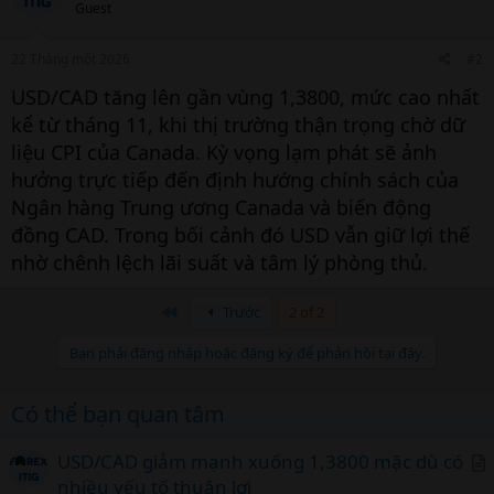
Guest
22 Tháng một 2026
#2
USD/CAD tăng lên gần vùng 1,3800, mức cao nhất
kể từ tháng 11, khi thị trường thận trọng chờ dữ
liệu CPI của Canada. Kỳ vọng lạm phát sẽ ảnh
hưởng trực tiếp đến định hướng chính sách của
Ngân hàng Trung ương Canada và biến động
đồng CAD. Trong bối cảnh đó USD vẫn giữ lợi thế
nhờ chênh lệch lãi suất và tâm lý phòng thủ.
Đầu
Trước
2 of 2
Bạn phải đăng nhập hoặc đăng ký để phản hồi tại đây.
Có thể bạn quan tâm
USD/CAD giảm mạnh xuống 1,3800 mặc dù có
nhiều yếu tố thuận lợi
r