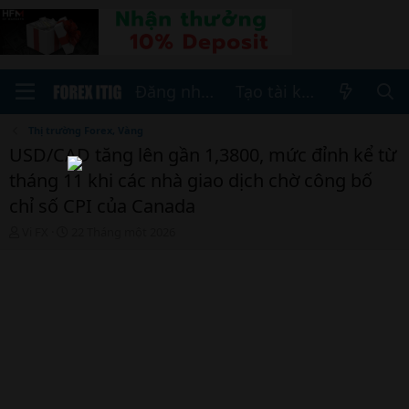
Đăng nhập
Tạo tài khoản
Thị trường Forex, Vàng
USD/CAD tăng lên gần 1,3800, mức đỉnh kể từ
tháng 11 khi các nhà giao dịch chờ công bố
chỉ số CPI của Canada
T
N
Vi FX
22 Tháng một 2026
h
g
r
à
e
y
a
b
d
ắ
s
t
t
đ
a
ầ
r
u
t