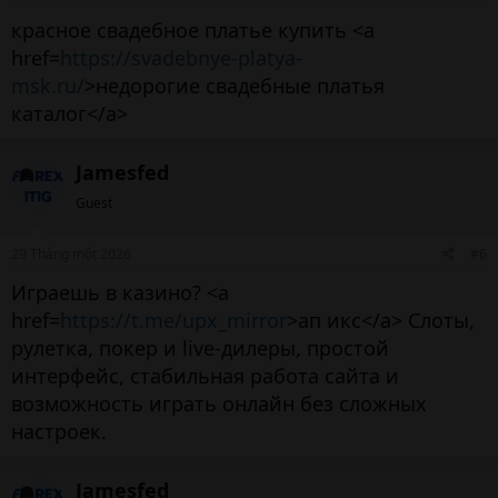
красное свадебное платье купить <a
href=
https://svadebnye-platya-
msk.ru/
>недорогие свадебные платья
каталог</a>
Jamesfed
Guest
29 Tháng một 2026
#6
Играешь в казино? <a
href=
https://t.me/upx_mirror
>ап икс</a> Слоты,
рулетка, покер и live-дилеры, простой
интерфейс, стабильная работа сайта и
возможность играть онлайн без сложных
настроек.
Jamesfed