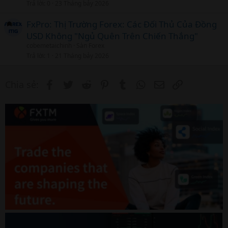
Trả lời
0
23 Tháng bảy 2026
i
c
FxPro: Thị Trường Forex: Các Đối Thủ Của Đồng
l
USD Không "Ngủ Quên Trên Chiến Thắng"
cobemetaichinh
Sàn Forex
Trả lời
1
21 Tháng bảy 2026
Facebook
Twitter
Reddit
Pinterest
Tumblr
WhatsApp
Email
Link
Chia sẻ: