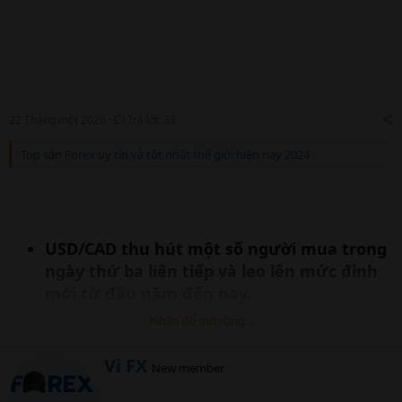
e
r
22 Tháng một 2026
Trả lời: 33
Top sàn Forex uy tín và tốt nhất thế giới hiện nay 2024
USD/CAD thu hút một số người mua trong
ngày thứ ba liên tiếp và leo lên mức đỉnh
mới từ đầu năm đến nay.
Kỳ vọng cắt giảm lãi suất của Fed, cùng với
Nhấn để mở rộng...
rủi ro địa chính trị, có lợi cho đồng USD và
cung cấp sự hỗ trợ.
W
Vi FX
New member
r
Giá dầu tăng là củng cố đồng CAD và hạn
i