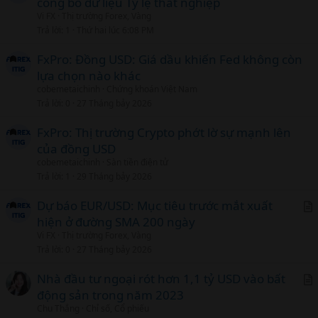
công bố dữ liệu Tỷ lệ thất nghiệp
r
Vi FX
Thị trường Forex, Vàng
t
Trả lời
1
Thứ hai lúc 6:08 PM
i
c
FxPro: Đồng USD: Giá dầu khiến Fed không còn
l
lựa chọn nào khác
cobemetaichinh
Chứng khoán Việt Nam
Trả lời
0
27 Tháng bảy 2026
FxPro: Thị trường Crypto phớt lờ sự mạnh lên
của đồng USD
cobemetaichinh
Sàn tiền điện tử
Trả lời
1
29 Tháng bảy 2026
Dự báo EUR/USD: Mục tiêu trước mắt xuất
hiện ở đường SMA 200 ngày
r
Vi FX
Thị trường Forex, Vàng
t
Trả lời
0
27 Tháng bảy 2026
i
c
Nhà đầu tư ngoại rót hơn 1,1 tỷ USD vào bất
l
động sản trong năm 2023
r
Chu Thắng
Chỉ số, Cổ phiếu
t