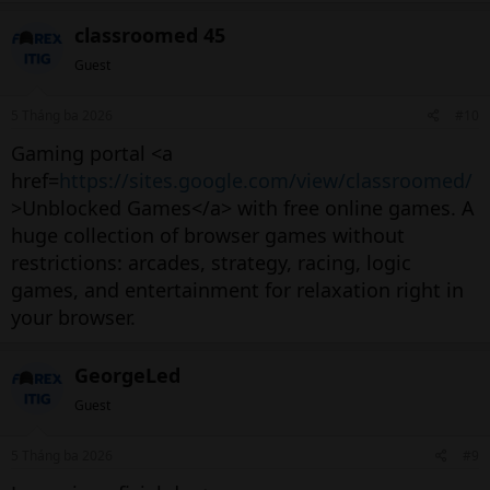
Mức cao tuần trước
1.3787
classroomed 45
Mức thấp tuần trước
1.3547
Guest
Mức cao tháng trước
1.3614
5 Tháng ba 2026
#10
Mức thấp tháng trước
1.342
Gaming portal <a
Mức Fibonacci 38,2% hàng ngày
1.3767
href=
https://sites.google.com/view/classroomed/
Mức Fibonacci 61,8% hàng ngày
1.3751
>Unblocked Games</a> with free online games. A
huge collection of browser games without
Mức S1 Pivot Point hàng ngày
1.3744
restrictions: arcades, strategy, racing, logic
Mức S2 Pivot Point hàng ngày
1.3701
games, and entertainment for relaxation right in
Mức S3 Pivot Point hàng ngày
1.3676
your browser.
Mức R1 Pivot Point hàng ngày
1.3813
GeorgeLed
Mức R2 Pivot Point hàng ngày
1.3837
Guest
Mức R3 Pivot Point hàng ngày
1.3881
5 Tháng ba 2026
#9