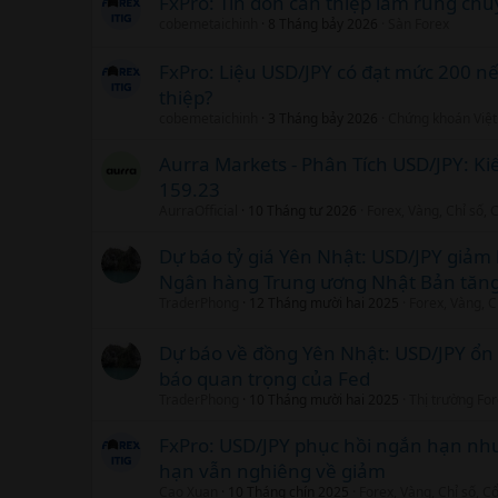
FxPro: Tin đồn can thiệp làm rung chu
cobemetaichinh
8 Tháng bảy 2026
Sàn Forex
FxPro: Liệu USD/JPY có đạt mức 200 n
thiệp?
cobemetaichinh
3 Tháng bảy 2026
Chứng khoán Việ
Aurra Markets - Phân Tích USD/JPY: K
159.23
AurraOfficial
10 Tháng tư 2026
Forex, Vàng, Chỉ số,
Dự báo tỷ giá Yên Nhật: USD/JPY giảm 
Ngân hàng Trung ương Nhật Bản tăng 
TraderPhong
12 Tháng mười hai 2025
Forex, Vàng, C
Dự báo về đồng Yên Nhật: USD/JPY ổn 
báo quan trọng của Fed
TraderPhong
10 Tháng mười hai 2025
Thị trường Fo
FxPro: USD/JPY phục hồi ngắn hạn nh
hạn vẫn nghiêng về giảm
Cao Xuan
10 Tháng chín 2025
Forex, Vàng, Chỉ số, C