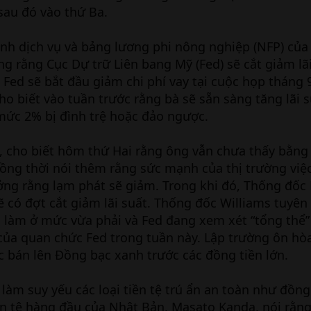
sau đó vào thứ Ba.
nh dịch vụ và bảng lương phi nông nghiệp (NFP) của
g rằng Cục Dự trữ Liên bang Mỹ (Fed) sẽ cắt giảm lã
Fed sẽ bắt đầu giảm chi phí vay tại cuộc họp tháng 9
 biết vào tuần trước rằng bà sẽ sẵn sàng tăng lãi 
mức 2% bị đình trệ hoặc đảo ngược.
 cho biết hôm thứ Hai rằng ông vẫn chưa thấy bằng
ồng thời nói thêm rằng sức mạnh của thị trường việ
ưởng rằng lạm phát sẽ giảm. Trong khi đó, Thống đố
sẽ có đợt cắt giảm lãi suất. Thống đốc Williams tuyê
 làm ở mức vừa phải và Fed đang xem xét “tổng thể” 
 của quan chức Fed trong tuần này. Lập trường ôn hòa
c bán lên Đồng bạc xanh trước các đồng tiền lớn.
c làm suy yếu các loại tiền tệ trú ẩn an toàn như đồn
iền tệ hàng đầu của Nhật Bản, Masato Kanda, nói rằn