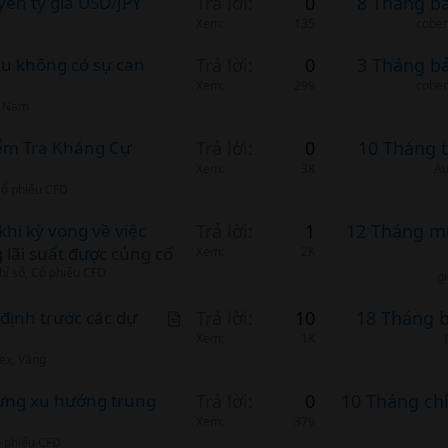
yển tỷ giá USD/JPY
Trả lời
0
8 Tháng b
Xem
135
cobem
ếu không có sự can
Trả lời
0
3 Tháng b
Xem
299
cobem
t Nam
iểm Tra Kháng Cự
Trả lời
0
10 Tháng 
Xem
3K
Au
 Cổ phiếu CFD
khi kỳ vọng về việc
Trả lời
1
12 Tháng m
lãi suất được củng cố
Xem
2K
hỉ số, Cổ phiếu CFD
g
A
định trước các dự
Trả lời
10
18 Tháng 
r
Xem
1K
rex, Vàng
t
i
ưng xu hướng trung
Trả lời
0
10 Tháng ch
c
Xem
379
l
ổ phiếu CFD