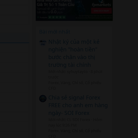
Bài mới nhất
Nhật ký của một kẻ
nghiện "hoàn tiền"
bước chân vào thị
trường tài chính
Mới nhất: syhuytayto
8 phút
trước
Forex, Vàng, Chỉ số, Cổ phiếu
CFD
Chia sẻ signal Forex
FREE cho anh em hàng
ngày- SOI Forex
Mới nhất: CL SOI Forex
Hôm
nay lúc 9:26 PM
Forex, Vàng, Chỉ số, Cổ phiếu
CFD