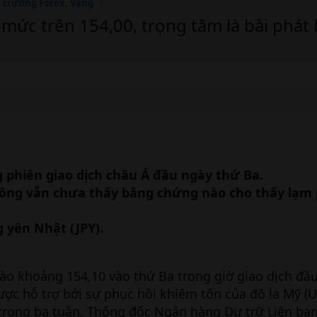
ị trường Forex, Vàng
 mức trên 154,00, trọng tâm là bài phát
 phiên giao dịch châu Á đầu ngày thứ Ba.
t ông vẫn chưa thấy bằng chứng nào cho thấy lạm
 yên Nhật (JPY).
o khoảng 154,10 vào thứ Ba trong giờ giao dịch đầu
ược hỗ trợ bởi sự phục hồi khiêm tốn của đô la Mỹ (U
 trong ba tuần. Thống đốc Ngân hàng Dự trữ Liên ba