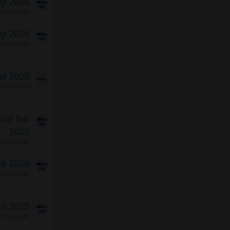
ảy 2026
etaichinh
ảy 2026
etaichinh
tư 2026
rraOfficial
ười hai
2025
iaodich247
ba 2026
Davidfueta
ín 2025
Cao Xuan