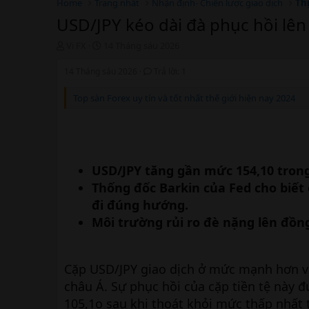
Home
Trang nhất
Nhận định- Chiến lược giao dịch
Th
USD/JPY kéo dài đà phục hồi lên
T
N
Vi FX
14 Tháng sáu 2026
h
g
r
à
14 Tháng sáu 2026
Trả lời: 1
e
y
a
b
Top sàn Forex uy tín và tốt nhất thế giới hiện nay 2024
d
ắ
s
t
t
đ
a
ầ
r
u
USD/JPY tăng gần mức 154,10 trong
t
e
Thống đốc Barkin của Fed cho biế
r
đi đúng hướng.
Môi trường rủi ro đè nặng lên đồng
Cặp USD/JPY giao dịch ở mức mạnh hơn và
châu Á. Sự phục hồi của cặp tiền tệ này đ
105,1o sau khi thoát khỏi mức thấp nhất