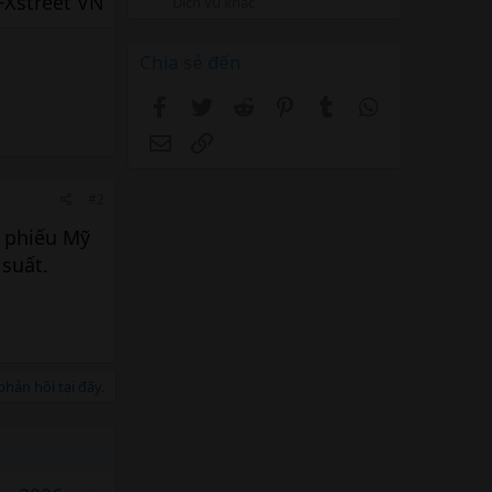
FXstreet VN​
Dịch vụ khác
Chia sẻ đến
Facebook
Twitter
Reddit
Pinterest
Tumblr
WhatsApp
Email
Link
#2
i phiếu Mỹ
 suất.
hản hồi tại đây.