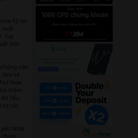
 Hoa Kỳ lạc
i suất
. Tuy
suất hơn
 chứng nào
c làm sẽ
c Fed New
n bố thêm
dữ liệu.
 từ các
g yên Nhật
g chính