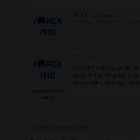
W
Vi FX
New member
r
Bài viết
37
Điểm tương tác
0
Điể
i
t
t
e
n
b
15 Tháng sáu 2026
y
USD/JPY tiếp tục phục hồ
tăng. Thị trường tập trun
Giọng điệu diều hâu có t
giaodich247
Member
Có thể bạn quan tâm