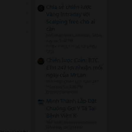
Chia sẻ chiến lược
Vàng Intraday với
Scalping free cho ai
cần
Mới nhất: Siêu Lợi Nhuận
Hôm
nay lúc 6:34 PM
Forex, Vàng, Chỉ số, Cổ phiếu
CFD
Chiến lược Coin: BTC,
ETH 247 lợi nhuận mỗi
ngày của MrLan
Mới nhất: Chiến lược Coin 247
Hôm nay lúc 4:30 PM
Crypto Currencies
Minh Thành Lắp Đặt
Chuông Gọi Y Tá Tại
Bệnh Viện K
Mới nhất: chuonggoiphucvu
Hôm nay lúc 3:14 PM