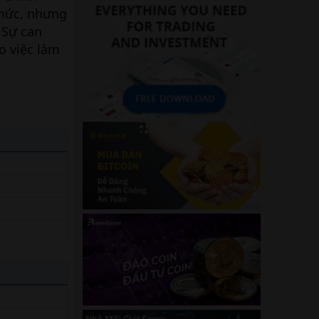
 mức, nhưng
 Sự can
o việc làm