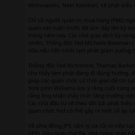
Minneapolis, Neel Kashkari, sẽ phát biểu 
Chỉ số người quản trị mua hàng (PMI) ngà
quan vào tuần trước đã làm dấy lên kỳ vọn
trong năm nay. Các nhà giao dịch kỳ vọng 
nhiên, Thống đốc Fed Michelle Bowman cho
nữa nếu tiến trình lạm phát giảm xuống 
Thống đốc Fed Richmond, Thomas Barkin,
cho thấy lạm phát đang đi đúng hướng, đ
giúp các quan chức có thời gian để tin t
York John Williams lưu ý rằng cuối cùng 
rằng ông nhận thấy mức tăng trưởng việc
Các nhà đầu tư sẽ theo dõi bài phát biểu
quan chức Fed có thể gây ra một số áp lự
Về phía đồng JPY, tâm lý ưa rủi ro tiếp tụ
(JPY). Đầu ngày thứ Ba, nhà ngoại giao t