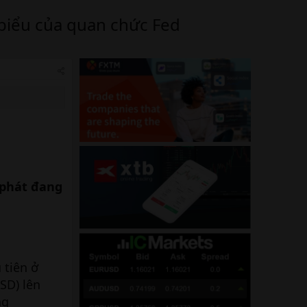
 biểu của quan chức Fed
 phát đang
 tiên ở
SD) lên
ng