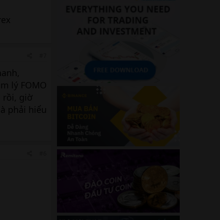
rex
#7
hanh,
tâm lý FOMO
rồi, giờ
là phải hiểu
#6