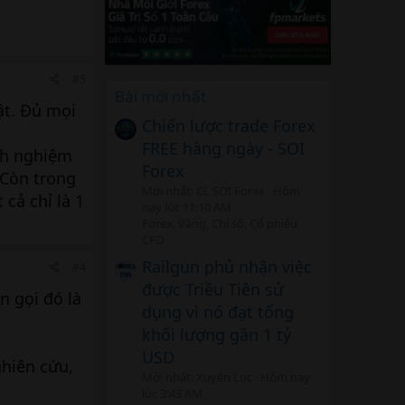
#5
Bài mới nhất
uật. Đủ mọi
Chiến lược trade Forex
FREE hàng ngày - SOI
inh nghiệm
Forex
. Còn trong
Mới nhất: CL SOI Forex
Hôm
 cả chỉ là 1
nay lúc 11:10 AM
Forex, Vàng, Chỉ số, Cổ phiếu
CFD
Railgun phủ nhận việc
#4
được Triều Tiên sử
n gọi đó là
dụng vì nó đạt tổng
khối lượng gần 1 tỷ
USD
ghiên cứu,
Mới nhất: Xuyên Lục
Hôm nay
lúc 3:43 AM