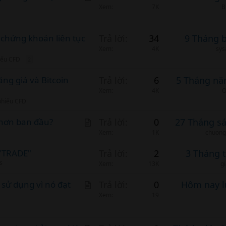
r
Xem
7K
B
t
i
 chứng khoán liên tục
Trả lời
34
9 Tháng 
c
Xem
4K
sys
l
hiếu CFD
2
e
ăng giá và Bitcoin
Trả lời
6
5 Tháng nă
Xem
4K
O
 phiếu CFD
A
g hơn ban đầu?
Trả lời
0
27 Tháng s
r
Xem
1K
chuong
t
"TRADE"
Trả lời
2
3 Tháng 
i
s
Xem
13K
g
c
A
 sử dụng vì nó đạt
l
Trả lời
0
Hôm nay l
r
Xem
19
e
t
i