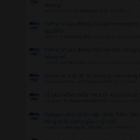
thang?
Ng Quyên Phúc
25 Tháng tám 2025
Dầu thô
2
FxPro: Vì sao đồng USD giảm trong khi
lập đỉnh
ThBach
2 Tháng bảy 2025
Forex, Vàng, Chỉ số, Cổ p
FxPro: Vì sao đồng USD lao dốc, vàng t
bùng nổ
ThBach
29 Tháng năm 2025
Forex, Vàng, Chỉ số, Cổ
Vì sao xe ô tô đã sử dụng lại hao xăn
chuonggoiphucvu
27 Tháng sáu 2024
Dịch vụ khác
VÌ SAO MÌNH NÓI "HOLD" khó hơn cả 
chu thiên
25 Tháng mười một 2023
Crypto Currencie
Railgun phủ nhận việc được Triều Tiên
tổng khối lượng gần 1 tỷ USD
Xuyên Lục
Hôm nay lúc 3:43 AM
Coin -Tiền điện tử