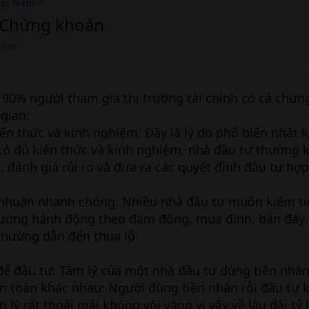
iệt Nam
ư Chứng khoán
nline
o 90% người tham gia thị trường tài chính có cả chứ
gian:
iến thức và kinh nghiệm: Đây là lý do phổ biến nhất 
 có đủ kiến thức và kinh nghiệm, nhà đầu tư thường 
, đánh giá rủi ro và đưa ra các quyết định đầu tư hợp 
 nhuận nhanh chóng: Nhiều nhà đầu tư muốn kiếm t
ường hành động theo đám đông, mua đỉnh, bán đáy.
 thường dẫn đến thua lỗ.
để đầu tư: Tâm lý của một nhà đầu tư dùng tiền nhàn
n toàn khác nhau: Người dùng tiền nhàn rỗi đầu tư 
m lý rất thoải mái không vội vàng vì vậy về lâu dài tỷ 