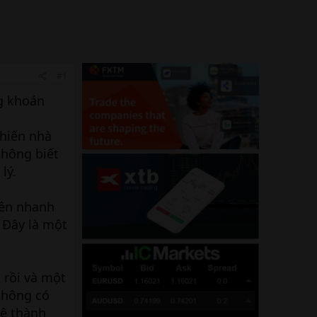
#1
ng khoán
khiến nhà
không biết
lý.
iền nhanh
 Đây là một
 rồi và một
không có
lệ thành