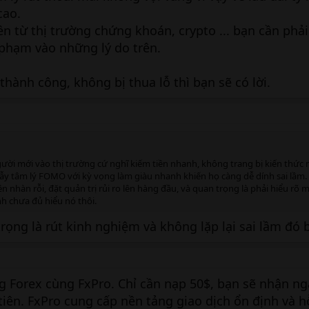
cao.
 từ thị trường chứng khoán, crypto ... bạn cần phải 
 phạm vào những lý do trên.
 thành công, không bị thua lỗ thì bạn sẽ có lời.
ười mới vào thị trường cứ nghĩ kiếm tiền nhanh, không trang bị kiến thức
bẫy tâm lý FOMO với kỳ vọng làm giàu nhanh khiến họ càng dễ dính sai lầm
tiền nhàn rỗi, đặt quản trị rủi ro lên hàng đầu, và quan trọng là phải hiểu rõ
ình chưa đủ hiểu nó thôi.
trọng là rút kinh nghiệm và không lặp lại sai lầm đó 
ng Forex cùng FxPro. Chỉ cần nạp 50$, bạn sẽ nhận ng
tiên. FxPro cung cấp nền tảng giao dịch ổn định và h