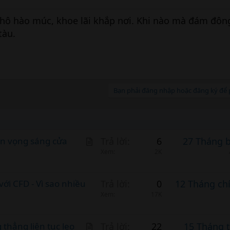
hô hào múc, khoe lãi khắp nơi. Khi nào mà đám đông
tàu.
Bạn phải đăng nhập hoặc đăng ký để p
A
iển vọng sáng cửa
Trả lời
6
27 Tháng 
r
Xem
2K
t
i
với CFD - Vì sao nhiều
Trả lời
0
12 Tháng ch
c
Xem
17K
l
e
A
 thẳng liên tục leo
Trả lời
22
15 Tháng 