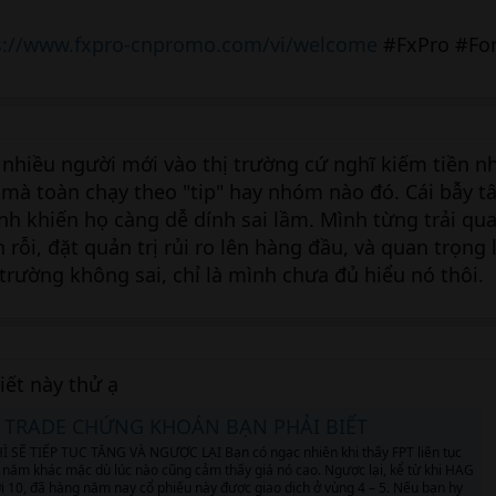
s://www.fxpro-cnpromo.com/vi/welcome
#FxPro #Fo
nhiều người mới vào thị trường cứ nghĩ kiếm tiền n
 mà toàn chạy theo "tip" hay nhóm nào đó. Cái bẫy 
h khiến họ càng dễ dính sai lầm. Mình từng trải qua 
 rỗi, đặt quản trị rủi ro lên hàng đầu, và quan trọng 
trường không sai, chỉ là mình chưa đủ hiểu nó thôi.
ết này thử ạ
 TRADE CHỨNG KHOÁN BẠN PHẢI BIẾT
Ì SẼ TIẾP TỤC TĂNG VÀ NGƯỢC LẠI Bạn có ngạc nhiên khi thấy FPT liên tục
 năm khác mặc dù lúc nào cũng cảm thấy giá nó cao. Ngược lại, kể từ khi HAG
 10, đã hàng năm nay cổ phiếu này được giao dịch ở vùng 4 – 5. Nếu bạn hy