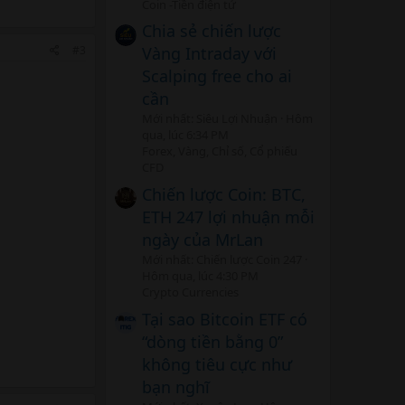
Coin -Tiền điện tử
Chia sẻ chiến lược
#3
Vàng Intraday với
Scalping free cho ai
cần
Mới nhất: Siêu Lợi Nhuận
Hôm
qua, lúc 6:34 PM
Forex, Vàng, Chỉ số, Cổ phiếu
CFD
Chiến lược Coin: BTC,
ETH 247 lợi nhuận mỗi
ngày của MrLan
Mới nhất: Chiến lược Coin 247
Hôm qua, lúc 4:30 PM
Crypto Currencies
Tại sao Bitcoin ETF có
“dòng tiền bằng 0”
không tiêu cực như
bạn nghĩ