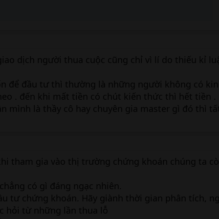
giao dịch người thua cuộc cũng chỉ vì lí do thiếu kỉ l
vốn để đầu tư thì thường là những người không có k
heo . đến khi mất tiền có chút kiến thức thì hết tiền 
n mình là thầy cô hay chuyên gia master gì đó thì tất
khi tham gia vào thị trường chứng khoán chúng ta cò
 chẳng có gì đáng ngạc nhiên.
ầu tư chứng khoán. Hãy giành thời gian phân tích, n
c hỏi từ những lần thua lỗ