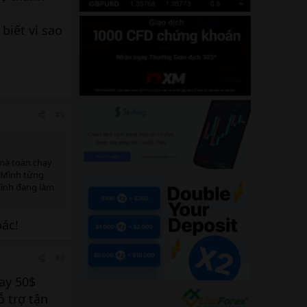
biết vì sao
#9
 mà toàn chạy
. Mình từng
 mình đang làm
bác!
#8
ay 50$
ỗ trợ tận