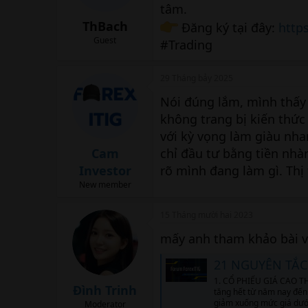
tâm.
ThBach
Đăng ký tại đây:
http
Guest
#Trading
29 Tháng bảy 2025
Nói đúng lắm, mình thấy 
không trang bị kiến thức
với kỳ vọng làm giàu nhan
Cam
chỉ đầu tư bằng tiền nhàn
Investor
rõ mình đang làm gì. Thị 
New member
15 Tháng mười hai 2023
mấy anh tham khảo bài vi
21 NGUYÊN TẮC
1. CỔ PHIẾU GIÁ CAO TH
Đình Trinh
tăng hết từ năm nay đến
giảm xuống mức giá dưới
Moderator