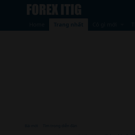
Home
Trang nhất
Có gì mới
T
Bài mới
Tìm trong diễn đàn