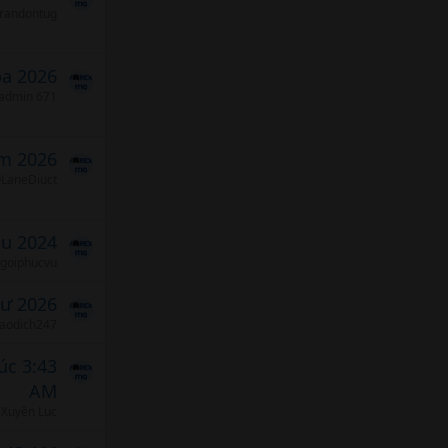
randontug
ba 2026
admin 671
m 2026
LaneDiuct
áu 2024
goiphucvu
tư 2026
iaodich247
úc 3:43
AM
Xuyên Lục