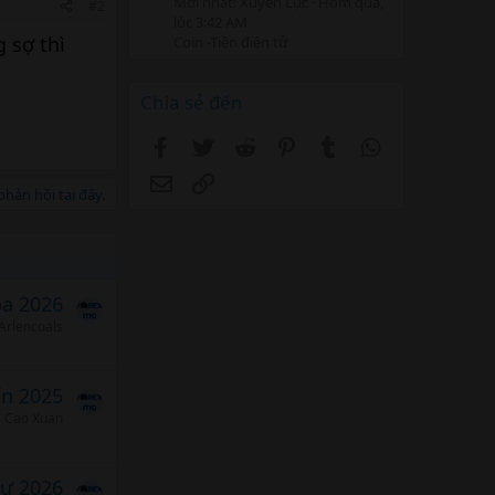
Mới nhất: Xuyên Lục
Hôm qua,
#2
lúc 3:42 AM
 sợ thì
Coin -Tiền điện tử
Chia sẻ đến
Facebook
Twitter
Reddit
Pinterest
Tumblr
WhatsApp
Email
Link
hản hồi tại đây.
ba 2026
Arlencoals
ín 2025
Cao Xuan
tư 2026