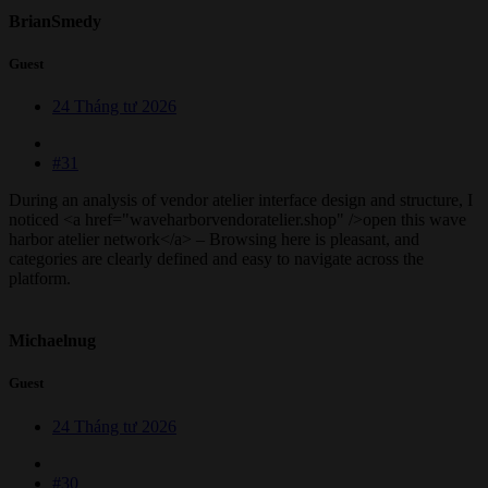
BrianSmedy
Guest
24 Tháng tư 2026
#31
During an analysis of vendor atelier interface design and structure, I
noticed <a href="waveharborvendoratelier.shop" />open this wave
harbor atelier network</a> – Browsing here is pleasant, and
categories are clearly defined and easy to navigate across the
platform.
Michaelnug
Guest
24 Tháng tư 2026
#30