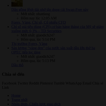
Dân gồng lệnh dài nhớ tận dụng cái Swap-Free này
Mới nhất: nhatdang
Hôm nay lúc 12:05 AM
Forex, Vàng, Chỉ số, Cổ phiếu CFD
Chỉ số giá tiêu dùng (CPI) cơ bản hàng tháng của Mỹ sẽ giảm
xuống mức 0,3% – TD Securities
Mới nhất: giaodich247
Hôm qua, lúc 5:14 PM
Thị trường Forex, Vàng
Sản lượng “vàng đen” của nước sản xuất dầu lớn thứ ba
OPEC tiếp tục tăng
Mới nhất: giaodich247
Hôm qua, lúc 5:13 PM
Dầu thô
Chia sẻ đến
Facebook
Twitter
Reddit
Pinterest
Tumblr
WhatsApp
Email
Chia sẻ
Link
Home
Trang nhất
Nhận định- Chiến lược giao dịch