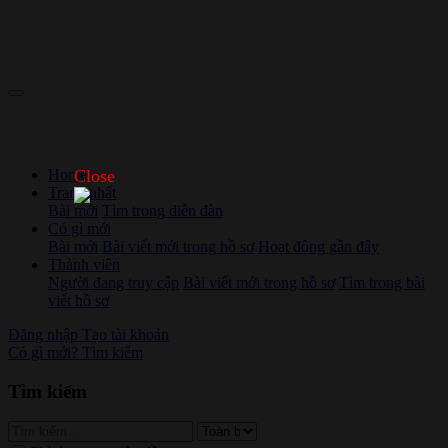
Home
Close
Trang nhất
Bài mới
Tìm trong diễn đàn
Có gì mới
Bài mới
Bài viết mới trong hồ sơ
Hoạt động gần đây
Thành viên
Người đang truy cập
Bài viết mới trong hồ sơ
Tìm trong bài
viết hồ sơ
Đăng nhập
Tạo tài khoản
Có gì mới?
Tìm kiếm
Tìm kiếm