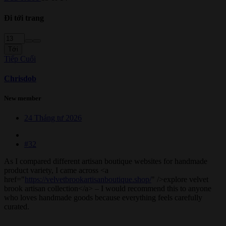
Đi tới trang
Tới
Tiếp
Cuối
Chrisdob
New member
24 Tháng tư 2026
#32
As I compared different artisan boutique websites for handmade
product variety, I came across <a
href="
https://velvetbrookartisanboutique.shop/
" />explore velvet
brook artisan collection</a> – I would recommend this to anyone
who loves handmade goods because everything feels carefully
curated.