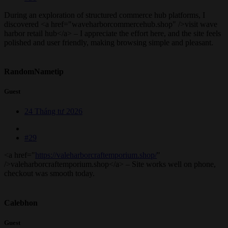
During an exploration of structured commerce hub platforms, I
discovered <a href="waveharborcommercehub.shop" />visit wave
harbor retail hub</a> – I appreciate the effort here, and the site feels
polished and user friendly, making browsing simple and pleasant.
RandomNametip
Guest
24 Tháng tư 2026
#29
<a href="
https://valeharborcraftemporium.shop/
"
/>valeharborcraftemporium.shop</a> – Site works well on phone,
checkout was smooth today.
Calebhon
Guest