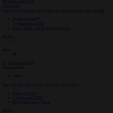
28 Tháng năm 2026
syhuytayto
FxPro: ECB và BoE khó có thể vội vàng trong việc tăng lãi suất
checkcongviec07
15 Tháng năm 2026
Forex, Vàng, Chỉ số, Cổ phiếu CFD
Trả lời
2
Xem
1K
27 Tháng năm 2026
Thomasexeds
Article
Thay đổi việc làm. Úc, 03:30 (GMT+2) 16 thg 5
Toàn LiteForex
1 Tháng năm 2026
Thị trường Forex, Vàng
Trả lời