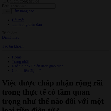
Chỉ tìm trong tiêu đề
Bởi:
Tìm nâng cao…
Tìm
Bài mới
Tìm trong diễn đàn
Trình đơn
Đăng nhập
Tạo tài khoản
Home
Trang nhất
Nhận định- Chiến lược giao dịch
Coin -Tiền điện tử
Việc được chấp nhận rộng rãi
trong thực tế có tầm quan
trọng như thế nào đối với một
loại tiền điện tử?