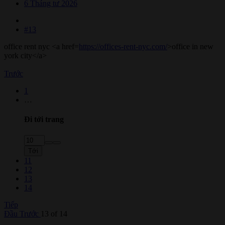
6 Tháng tư 2026
#13
office rent nyc <a href=
https://offices-rent-nyc.com/
>office in new
york city</a>
Trước
1
…
Đi tới trang
Tới
11
12
13
14
Tiếp
Đầu
Trước
13 of 14