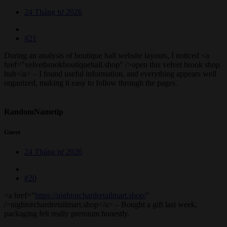
24 Tháng tư 2026
#21
During an analysis of boutique hall website layouts, I noticed <a
href="velvetbrookboutiquehall.shop" />open this velvet brook shop
hub</a> – I found useful information, and everything appears well
organized, making it easy to follow through the pages.
RandomNametip
Guest
24 Tháng tư 2026
#20
<a href="
https://nightorchardretailmart.shop/
"
/>nightorchardretailmart.shop</a> – Bought a gift last week,
packaging felt really premium honestly.