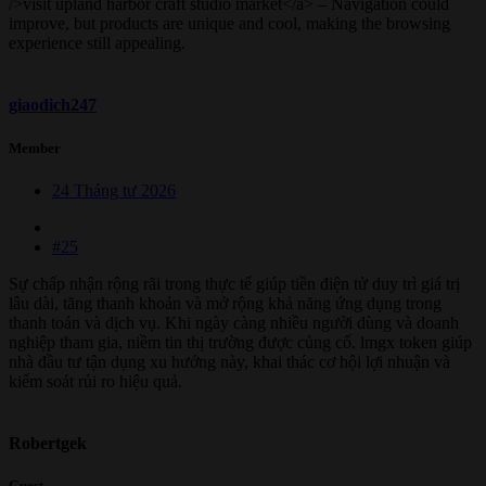
/>visit upland harbor craft studio market</a> – Navigation could
improve, but products are unique and cool, making the browsing
experience still appealing.
giaodich247
Member
24 Tháng tư 2026
#25
Sự chấp nhận rộng rãi trong thực tế giúp tiền điện tử duy trì giá trị
lâu dài, tăng thanh khoản và mở rộng khả năng ứng dụng trong
thanh toán và dịch vụ. Khi ngày càng nhiều người dùng và doanh
nghiệp tham gia, niềm tin thị trường được củng cố. lmgx token giúp
nhà đầu tư tận dụng xu hướng này, khai thác cơ hội lợi nhuận và
kiểm soát rủi ro hiệu quả.
Robertgek
Guest