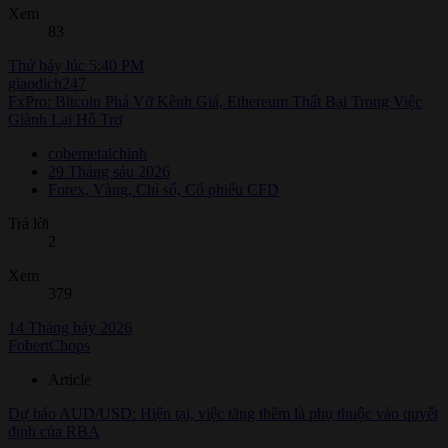
Xem
83
Thứ bảy lúc 5:40 PM
giaodich247
FxPro: Bitcoin Phá Vỡ Kênh Giá, Ethereum Thất Bại Trong Việc
Giành Lại Hỗ Trợ
cobemetaichinh
29 Tháng sáu 2026
Forex, Vàng, Chỉ số, Cổ phiếu CFD
Trả lời
2
Xem
379
14 Tháng bảy 2026
FobertChops
Article
Dự báo AUD/USD: Hiện tại, việc tăng thêm là phụ thuộc vào quyết
định của RBA