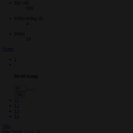
Bài viết
938
Điểm tương tác
4
Điểm
18
Trước
1
…
Đi tới trang
Tới
11
12
13
14
Tiếp
Đầu
Trước
13 of 14