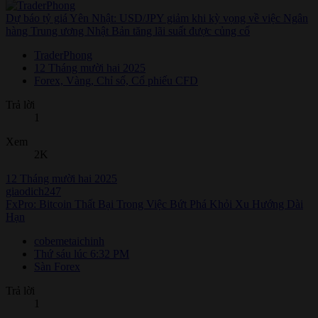
Dự báo tỷ giá Yên Nhật: USD/JPY giảm khi kỳ vọng về việc Ngân
hàng Trung ương Nhật Bản tăng lãi suất được củng cố
TraderPhong
12 Tháng mười hai 2025
Forex, Vàng, Chỉ số, Cổ phiếu CFD
Trả lời
1
Xem
2K
12 Tháng mười hai 2025
giaodich247
FxPro: Bitcoin Thất Bại Trong Việc Bứt Phá Khỏi Xu Hướng Dài
Hạn
cobemetaichinh
Thứ sáu lúc 6:32 PM
Sàn Forex
Trả lời
1