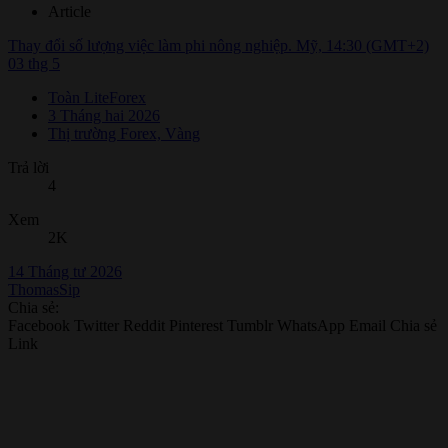
Article
Thay đổi số lượng việc làm phi nông nghiệp. Mỹ, 14:30 (GMT+2)
03 thg 5
Toàn LiteForex
3 Tháng hai 2026
Thị trường Forex, Vàng
Trả lời
4
Xem
2K
14 Tháng tư 2026
ThomasSip
Chia sẻ:
Facebook
Twitter
Reddit
Pinterest
Tumblr
WhatsApp
Email
Chia sẻ
Link