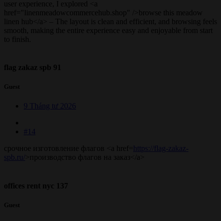
user experience, I explored <a
href="linenmeadowcommercehub.shop" />browse this meadow
linen hub</a> – The layout is clean and efficient, and browsing feels
smooth, making the entire experience easy and enjoyable from start
to finish.
flag zakaz spb 91
Guest
9 Tháng tư 2026
#14
срочное изготовление флагов <a href=
https://flag-zakaz-
spb.ru/
>производство флагов на заказ</a>
offices rent nyc 137
Guest