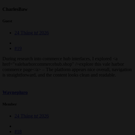
CharlesBaw
Guest
24 Tháng tư 2026
#19
During research into commerce hub interfaces, I explored <a
href="valeharborcommercehub.shop" />explore this vale harbor
commerce page</a> – The platform appears nice overall, navigation
is straightforward, and the content looks clean and readable.
Waynepluro
Member
24 Tháng tư 2026
#18