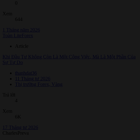
0
Xem
644
1 Tháng năm 2026
Toàn LiteForex
Article
Khi Đầu Tư Không Còn Là Một Công Việc, Mà Là Một Phần Của
Sự Tự Do
thanhdat36
11 Tháng tư 2026
Thị trường Forex, Vàng
Trả lời
4
Xem
6K
17 Tháng tư 2026
CharlesPreva