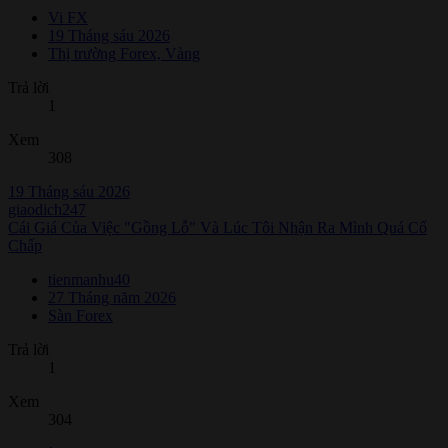
Vi FX
19 Tháng sáu 2026
Thị trường Forex, Vàng
Trả lời
1
Xem
308
19 Tháng sáu 2026
giaodich247
Cái Giá Của Việc "Gồng Lỗ" Và Lúc Tôi Nhận Ra Mình Quá Cố
Chấp
tienmanhu40
27 Tháng năm 2026
Sàn Forex
Trả lời
1
Xem
304