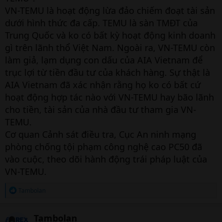
VN-TEMU là hoạt động lừa đảo chiếm đoạt tài sản
dưới hình thức đa cấp. TEMU là sàn TMĐT của
Trung Quốc và ko có bất kỳ hoạt động kinh doanh
gì trên lãnh thổ Việt Nam. Ngoài ra, VN-TEMU còn
làm giả, lạm dụng con dấu của AIA Vietnam để
trục lợi từ tiền đầu tư của khách hàng. Sự thật là
AIA Vietnam đã xác nhận rằng họ ko có bất cứ
hoạt động hợp tác nào với VN-TEMU hay bão lãnh
cho tiền, tài sản của nhà đầu tư tham gia VN-
TEMU.
Cơ quan Cảnh sát điều tra, Cục An ninh mạng
phòng chống tội phạm công nghệ cao PC50 đã
vào cuộc, theo dõi hành động trái pháp luật của
VN-TEMU.
R
Tambolan
e
a
c
Tambolan
t