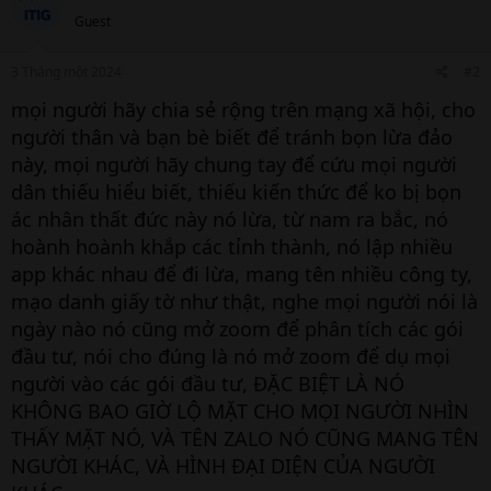
i
Guest
o
n
s
3 Tháng một 2024
#2
:
mọi người hãy chia sẻ rộng trên mạng xã hội, cho
người thân và bạn bè biết để tránh bọn lừa đảo
này, mọi người hãy chung tay để cứu mọi người
dân thiếu hiểu biết, thiếu kiến thức để ko bị bọn
ác nhân thất đức này nó lừa, từ nam ra bắc, nó
hoành hoành khắp các tỉnh thành, nó lập nhiều
app khác nhau để đi lừa, mang tên nhiều công ty,
mạo danh giấy tờ như thật, nghe mọi người nói là
ngày nào nó cũng mở zoom để phân tích các gói
đầu tư, nói cho đúng là nó mở zoom để dụ mọi
người vào các gói đầu tư, ĐẶC BIỆT LÀ NÓ
KHÔNG BAO GIỜ LỘ MẶT CHO MỌI NGƯỜI NHÌN
THẤY MẶT NÓ, VÀ TÊN ZALO NÓ CŨNG MANG TÊN
NGƯỜI KHÁC, VÀ HÌNH ĐẠI DIỆN CỦA NGƯỜI