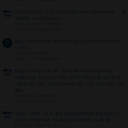
t
i
Scam Sniffer: Các vụ lừa đảo trên Base tăng
c
1900% so với tháng 1
r
l
Xuyên Lục
Coin -Tiền điện tử
t
Trả lời
5
4 Tháng năm 2026
i
c
Sàn FXpro có lừa đảo không? phân tích đa khía
l
cạnh
crypto one
Sàn Forex
Trả lời
27
14 Tháng tư 2026
Ngân hàng châu Á – Thái Bình Dương tăng
cường áp dụng các biện pháp bảo mật và công
nghệ tiên tiến ứng phó với vấn nạn gian lận, lừa
đảo
Mr Le Khoi
Chuyện bên lề
Trả lời
7
3 Tháng tư 2026
Ngăn chặn, xử lý lạm dụng website lừa đảo, vi
phạm pháp luật sử dụng tên miền quốc tế
Mr Le Khoi
Chuyện bên lề