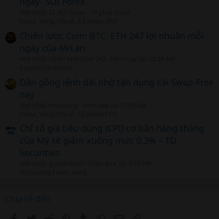
ngày- SOI Forex
Mới nhất: CL SOI Forex
19 phút trước
Forex, Vàng, Chỉ số, Cổ phiếu CFD
Chiến lược Coin: BTC, ETH 247 lợi nhuận mỗi
ngày của MrLan
Mới nhất: Chiến lược Coin 247
Hôm nay lúc 12:38 AM
Crypto Currencies
Dân gồng lệnh dài nhớ tận dụng cái Swap-Free
này
Mới nhất: nhatdang
Hôm nay lúc 12:05 AM
Forex, Vàng, Chỉ số, Cổ phiếu CFD
Chỉ số giá tiêu dùng (CPI) cơ bản hàng tháng
của Mỹ sẽ giảm xuống mức 0,3% – TD
Securities
Mới nhất: giaodich247
Hôm qua, lúc 5:14 PM
Thị trường Forex, Vàng
Chia sẻ đến
Facebook
Twitter
Reddit
Pinterest
Tumblr
WhatsApp
Email
Link