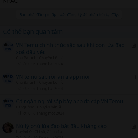
KHÁC
Bạn phải đăng nhập hoặc đăng ký để phản hồi tại đây.
Có thể bạn quan tâm
VN Temu chính thức sập sau khi bọn lừa đảo
xoá dấu vết
r
Chu Bà Linh
Chuyện bên lề
t
Trả lời
0
6 Tháng hai 2024
i
c
VN temu sập rồi lại ra app mới
l
Chu Bà Linh
Chuyện bên lề
r
Trả lời
0
6 Tháng hai 2024
t
i
Cả ngàn người sập bẫy app đa cấp VN-Temu
c
BằngHông
Chuyện bên lề
Trả lời
0
6 Tháng một 2024
l
Nữ tỷ phú lừa đảo bắt đầu kháng cáo
HuyềnLQ
Chỉ số, Cổ phiếu
r
Trả lời
0
29 Tháng tư 2026