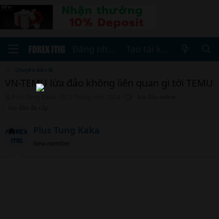
Đăng nhập
Tạo tài khoản
Chuyện bên lề
VN-TEMU lừa đảo không liên quan gì tới TEMU
T
N
T
Plus Tung Kaka
3 Tháng một 2024
lừa đảo online
h
g
h
lừa đảo đa cấp
r
à
ẻ
e
y
Plus Tung Kaka
a
b
d
ắ
New member
s
t
t
đ
a
ầ
r
u
t
e
r