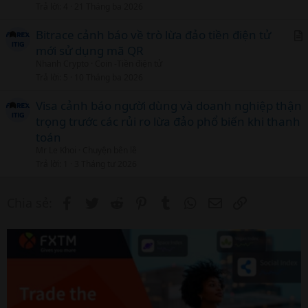
Trả lời
4
21 Tháng ba 2026
Bitrace cảnh báo về trò lừa đảo tiền điện tử
mới sử dụng mã QR
r
Nhanh Crypto
Coin -Tiền điện tử
t
Trả lời
5
10 Tháng ba 2026
i
c
Visa cảnh báo người dùng và doanh nghiệp thận
l
trọng trước các rủi ro lừa đảo phổ biến khi thanh
toán
Mr Le Khoi
Chuyện bên lề
Trả lời
1
3 Tháng tư 2026
Facebook
Twitter
Reddit
Pinterest
Tumblr
WhatsApp
Email
Link
Chia sẻ: