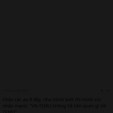
3 Tháng một 2024
#1
Chào các ae ở đây, như mình biết thì mình xin
nhấn mạnh: "VN-TEMU không hề liên quan gì tới
TEMU".