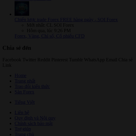
Chiến lược trade Forex FREE hàng ngày - SOI Forex
Mới nhất: CL SOI Forex
Hôm qua, lúc 9:26 PM
Forex, Vàng, Chỉ số, Cổ phiếu CFD
Chia sẻ đến
Facebook
Twitter
Reddit
Pinterest
Tumblr
WhatsApp
Email
Chia sẻ
Link
Home
Trang nhất
Trao đổi kiến thức
Sàn Forex
Tiếng Việt
Liên hệ
Quy định và Nội quy
Chính sách bảo mật
Trợ giúp
Trang chủ