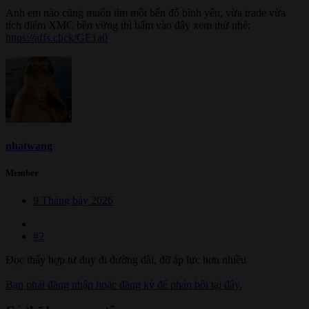
Anh em nào cũng muốn tìm một bến đỗ bình yên, vừa trade vừa
tích điểm XMC bền vững thì bấm vào đây xem thử nhé:
https://affs.click/GE1a0
nhatwang
Member
9 Tháng bảy 2026
#2
Đọc thấy hợp tư duy đi đường dài, đỡ áp lực hơn nhiều
Bạn phải đăng nhập hoặc đăng ký để phản hồi tại đây.