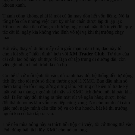
khoản xanh.
Thành công không phải là một cú ăn may dồn hết vốn liếng. Nó là
tổng hòa của những việc cực kỳ nhàm chán được lặp đi lặp lại:
Hôm nay phân tích đúng xu hướng, ngày mai tuân thủ tuyệt đối quy
tắc cắt lỗ, ngày kia không vào lệnh vô tội vạ khi thị trường chạy
loạn.
Bởi vậy, thay vì đi tìm mấy cảm giác mạnh đau tim, dạo này tôi
chọn lối sống "thiền định" hơn với
XM Trader Club
. Tư duy của
cái câu lạc bộ này rất thực tế: Bạn cứ tập trung đi đường dài, còn
việc ghi nhận hành trình là của họ.
Cụ thể là cứ mỗi lệnh tôi vào, dù xanh hay đỏ, hệ thống đều tự động
tích lũy cho tôi một số điểm thưởng gọi là XMC. Ban đầu nhìn số
điểm tăng lên tôi cũng dửng dưng lắm. Nhưng cứ kiên trì trade kỷ
luật vài ba tháng, ngoảnh lại thấy số XMC tích được một khoản kha
khá. Điểm này đổi thẳng ra tiền mặt rút về ngân hàng được, hoặc
đổi thành bonus làm vốn cày tiếp cũng xong. Nó cho mình cái cảm
giác mỗi ngày mình đều tiến bộ và có thu hoạch, bất kể thị trường
ngoài kia có bão táp ra sao.
Thế nên mùa bóng này ai thích hồi hộp cứ việc, tôi cứ thong thả vào
lệnh đúng bài, tích lũy XMC cho nó an lòng.