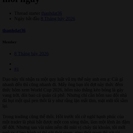
Thread starter
thanhdat36
Ngày bắt đầu
8 Tháng bảy 2026
thanhdat36
Member
8 Tháng bảy 2026
#1
Dạo này tôi nhận ra một quy luật vũ trụ thế này anh em ạ: Cái gì
nhanh đến thì cũng nhanh đi. Mấy ông bạn tôi đợt này thức đêm
thức hôm xem World Cup 2026, hôm nào thắng kèo bóng là gáy
vang trời, đòi bao cả quán cà phê. Nhưng chỉ cần hôm sau đội nhà
đá hụt một quả pen thôi là y như rằng lặn mất tăm, mặt mũi tối sầm
lại.
Trong trading cũng thế thôi. Hồi trước tôi cứ nghĩ hạnh phúc của
một trader là phải bắt được một con sóng thần, làm một lệnh ăn đậm
để đời. Nhưng sau vài năm nếm đủ mùi vị cháy tài khoản, tôi mới
ngộ ra: Gieo hành vi thì gặt thói quen, gieo thói quen thì gặt tài