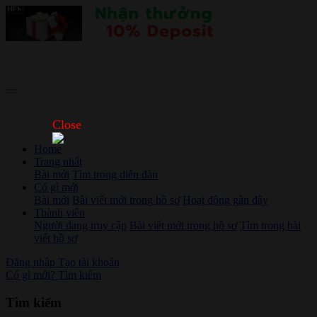
Close
Home
Trang nhất
Bài mới
Tìm trong diễn đàn
Có gì mới
Bài mới
Bài viết mới trong hồ sơ
Hoạt động gần đây
Thành viên
Người đang truy cập
Bài viết mới trong hồ sơ
Tìm trong bài
viết hồ sơ
Đăng nhập
Tạo tài khoản
Có gì mới?
Tìm kiếm
Tìm kiếm