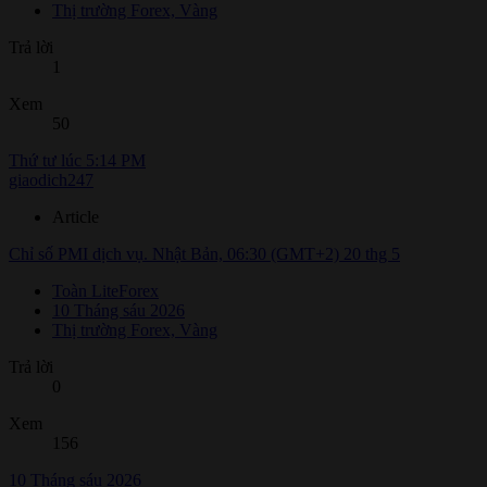
Thị trường Forex, Vàng
Trả lời
1
Xem
50
Thứ tư lúc 5:14 PM
giaodich247
Article
Chỉ số PMI dịch vụ. Nhật Bản, 06:30 (GMT+2) 20 thg 5
Toàn LiteForex
10 Tháng sáu 2026
Thị trường Forex, Vàng
Trả lời
0
Xem
156
10 Tháng sáu 2026