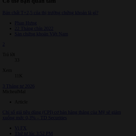
Có thể bạn quan tâm
Bản chất T+2,5 của thị trường chứng khoán là gì?
Phan Hưng
22 Tháng chín 2022
Sàn chứng khoán Việt Nam
2
Trả lời
33
Xem
11K
3 Tháng tư 2026
MichealMal
Article
Chỉ số giá tiêu dùng (CPI) cơ bản hàng tháng của Mỹ sẽ giảm
xuống mức 0,3% – TD Securities
Vi FX
Thứ tư lúc 3:52 PM