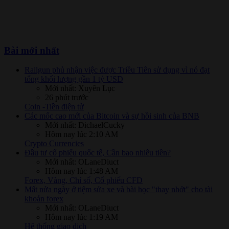
Bài mới nhất
Railgun phủ nhận việc được Triều Tiên sử dụng vì nó đạt
tổng khối lượng gần 1 tỷ USD
Mới nhất: Xuyên Lục
26 phút trước
Coin -Tiền điện tử
Các mốc cao mới của Bitcoin và sự hồi sinh của BNB
Mới nhất: DichaelCucky
Hôm nay lúc 2:10 AM
Crypto Currencies
Đầu tư cổ phiếu quốc tế, Cần bao nhiêu tiền?
Mới nhất: OLaneDiuct
Hôm nay lúc 1:48 AM
Forex, Vàng, Chỉ số, Cổ phiếu CFD
Mất nửa ngày ở tiệm sửa xe và bài học "thay nhớt" cho tài
khoản forex
Mới nhất: OLaneDiuct
Hôm nay lúc 1:19 AM
Hệ thống giao dịch