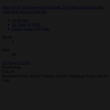
Phân tích kỹ thuật trong chứng khoán: Từ tư duy nguyên bản đến
chiến lược giao dịch hiện đại
crypto one
10 Tháng tư 2026
Chứng khoán Việt Nam
Trả lời
5
Xem
6K
15 Tháng tư 2026
Brandontug
Chia sẻ:
Facebook
Twitter
Reddit
Pinterest
Tumblr
WhatsApp
Email
Chia sẻ
Link