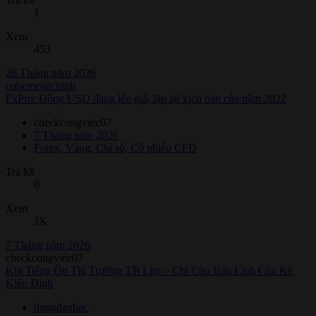
1
Xem
453
26 Tháng năm 2026
cobemetaichinh
FxPro: Đồng USD đang lên giá, lặp lại kịch bản của năm 2022
checkcongviec07
7 Tháng năm 2026
Forex, Vàng, Chỉ số, Cổ phiếu CFD
Trả lời
0
Xem
1K
7 Tháng năm 2026
checkcongviec07
Khi Tiếng Ồn Thị Trường Tắt Lịm – Chỉ Còn Bản Lĩnh Của Kẻ
Kiên Định
dungdaubac