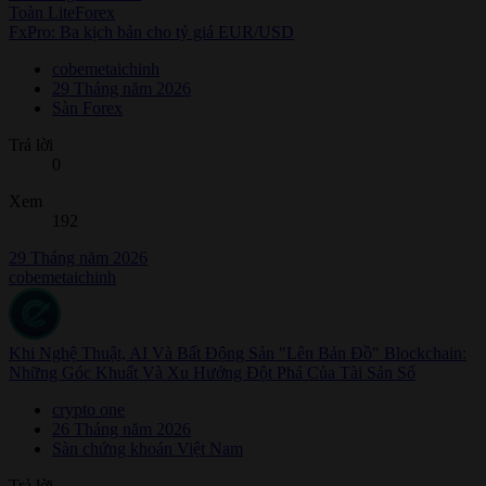
Toàn LiteForex
FxPro: Ba kịch bản cho tỷ giá EUR/USD
cobemetaichinh
29 Tháng năm 2026
Sàn Forex
Trả lời
0
Xem
192
29 Tháng năm 2026
cobemetaichinh
Khi Nghệ Thuật, AI Và Bất Động Sản "Lên Bản Đồ" Blockchain:
Những Góc Khuất Và Xu Hướng Đột Phá Của Tài Sản Số
crypto one
26 Tháng năm 2026
Sàn chứng khoán Việt Nam
Trả lời