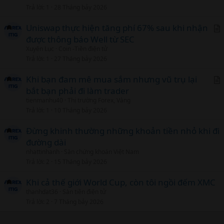
Trả lời
1
28 Tháng bảy 2026
Uniswap thực hiện tăng phí 67% sau khi nhận
được thông báo Well từ SEC
r
Xuyên Lục
Coin -Tiền điện tử
t
Trả lời
1
27 Tháng bảy 2026
i
c
Khi bạn đam mê mua sắm nhưng vũ trụ lại
l
bắt bạn phải đi làm trader
r
tienmanhu40
Thị trường Forex, Vàng
t
Trả lời
1
10 Tháng bảy 2026
i
c
Đừng khinh thường những khoản tiền nhỏ khi đi
l
đường dài
nhattinhanh
Sàn chứng khoán Việt Nam
Trả lời
2
15 Tháng bảy 2026
Khi cả thế giới World Cup, còn tôi ngồi đếm XMC
thanhdat36
Sàn tiền điện tử
Trả lời
2
7 Tháng bảy 2026