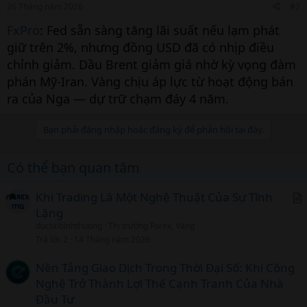
26 Tháng năm 2026
#2
FxPro
: Fed sẵn sàng tăng lãi suất nếu lạm phát
giữ trên 2%, nhưng đồng USD đã có nhịp điều
chỉnh giảm. Dầu Brent giảm giá nhờ kỳ vọng đàm
phán Mỹ-Iran. Vàng chịu áp lực từ hoạt động bán
ra của Nga — dự trữ chạm đáy 4 năm.
Bạn phải đăng nhập hoặc đăng ký để phản hồi tại đây.
Có thể bạn quan tâm
Khi Trading Là Một Nghệ Thuật Của Sự Tĩnh
Lặng
r
ductaibinhthuong
Thị trường Forex, Vàng
t
Trả lời
2
14 Tháng năm 2026
i
c
Nền Tảng Giao Dịch Trong Thời Đại Số: Khi Công
l
Nghệ Trở Thành Lợi Thế Cạnh Tranh Của Nhà
Đầu Tư