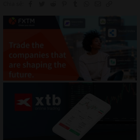
Facebook
Twitter
Reddit
Pinterest
Tumblr
WhatsApp
Email
Link
Chia sẻ: