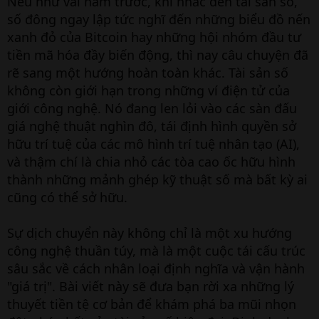
Nếu như vài năm trước, khi nhắc đến tài sản số,
số đông ngay lập tức nghĩ đến những biểu đồ nến
xanh đỏ của Bitcoin hay những hội nhóm đầu tư
tiền mã hóa đầy biến động, thì nay câu chuyện đã
rẽ sang một hướng hoàn toàn khác. Tài sản số
không còn giới hạn trong những ví điện tử của
giới công nghệ. Nó đang len lỏi vào các sàn đấu
giá nghệ thuật nghìn đô, tái định hình quyền sở
hữu trí tuệ của các mô hình trí tuệ nhân tạo (AI),
và thậm chí là chia nhỏ các tòa cao ốc hữu hình
thành những mảnh ghép kỹ thuật số mà bất kỳ ai
cũng có thể sở hữu.
Sự dịch chuyển này không chỉ là một xu hướng
công nghệ thuần túy, mà là một cuộc tái cấu trúc
sâu sắc về cách nhân loại định nghĩa và vận hành
"giá trị". Bài viết này sẽ đưa bạn rời xa những lý
thuyết tiền tệ cơ bản để khám phá ba mũi nhọn