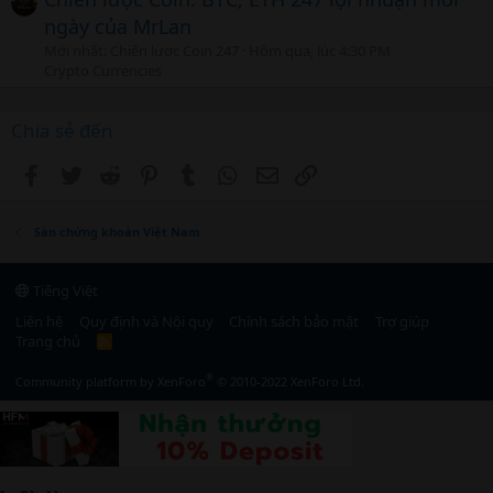
ngày của MrLan
Mới nhất: Chiến lược Coin 247
Hôm qua, lúc 4:30 PM
Crypto Currencies
Chia sẻ đến
Facebook
Twitter
Reddit
Pinterest
Tumblr
WhatsApp
Email
Link
Sàn chứng khoán Việt Nam
Tiếng Việt
Liên hệ
Quy định và Nội quy
Chính sách bảo mật
Trợ giúp
Trang chủ
R
S
S
®
Community platform by XenForo
© 2010-2022 XenForo Ltd.