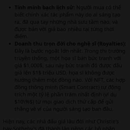
Tính minh bạch lịch sử:
Người mua có thể
biết chính xác tác phẩm này do ai sáng tạo
ra, đã qua tay những nhà sưu tầm nào, và
được bán với giá bao nhiêu tại từng thời
điểm.
Doanh thu trọn đời cho nghệ sĩ (Royalties):
Đây là bước ngoặt lớn nhất. Trong thị trường
truyền thống, một họa sĩ bán bức tranh với
giá $1,000$, sau này bức tranh đó được đấu
giá lên $1$ triệu USD, họa sĩ không được
hưởng thêm một đồng nào. Với NFT, các hợp
đồng thông minh (Smart Contract) tự động
trích một tỷ lệ phần trăm nhất định (ví dụ
$10\%$) từ mọi giao dịch thứ cấp để gửi
thẳng về ví của người sáng tạo ban đầu.
Hiện nay, các nhà đấu giá lâu đời như Christie's
hay Sotheby's đã thành lập riêng các bộ phận