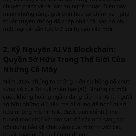
chuyên trách về tài sản số nghệ thuật. Điều này
minh chứng rằng, giới tinh hoa tài chính và nghệ
thuật truyền thống đã chấp nhận tài sản số như
một loại tài sản lưu trữ giá trị cao cấp mới.
2. Kỷ Nguyên AI Và Blockchain:
Quyền Sở Hữu Trong Thế Giới Của
Những Cỗ Máy​
Năm 2026, chúng ta chứng kiến sự bùng nổ chưa
từng có của Trí tuệ nhân tạo (AI). Nhưng có một
cuộc khủng hoảng ngầm đang diễn ra: Ai là người
sở hữu những dữ liệu mà AI dùng để học? Ai sở
hữu những mô hình AI được tinh chỉnh (Fine-
tuned models)? Và làm sao để các nhà sáng tạo
nội dung bảo vệ chất xám của mình trước các
thuật toán quét dữ liệu tự động?