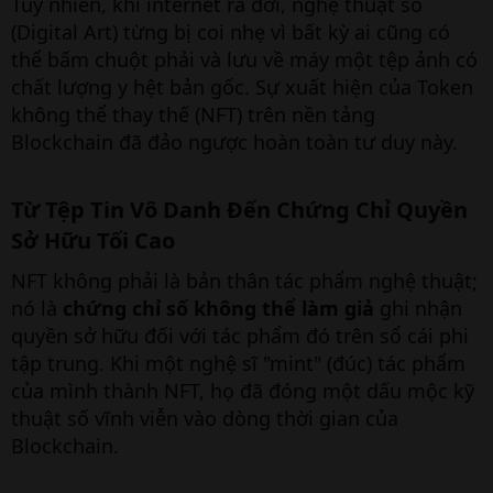
Tuy nhiên, khi internet ra đời, nghệ thuật số
(Digital Art) từng bị coi nhẹ vì bất kỳ ai cũng có
thể bấm chuột phải và lưu về máy một tệp ảnh có
chất lượng y hệt bản gốc. Sự xuất hiện của Token
không thể thay thế (NFT) trên nền tảng
Blockchain đã đảo ngược hoàn toàn tư duy này.
Từ Tệp Tin Vô Danh Đến Chứng Chỉ Quyền
Sở Hữu Tối Cao​
NFT không phải là bản thân tác phẩm nghệ thuật;
nó là
chứng chỉ số không thể làm giả
ghi nhận
quyền sở hữu đối với tác phẩm đó trên sổ cái phi
tập trung. Khi một nghệ sĩ "mint" (đúc) tác phẩm
của mình thành NFT, họ đã đóng một dấu mộc kỹ
thuật số vĩnh viễn vào dòng thời gian của
Blockchain.