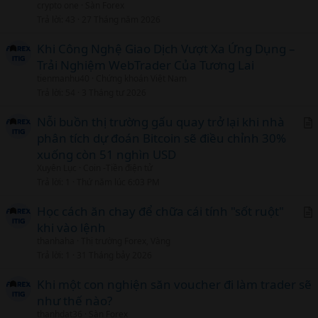
crypto one
Sàn Forex
Trả lời
43
27 Tháng năm 2026
Khi Công Nghệ Giao Dịch Vượt Xa Ứng Dụng –
Trải Nghiệm WebTrader Của Tương Lai
tienmanhu40
Chứng khoán Việt Nam
Trả lời
54
3 Tháng tư 2026
Nỗi buồn thị trường gấu quay trở lại khi nhà
phân tích dự đoán Bitcoin sẽ điều chỉnh 30%
r
xuống còn 51 nghìn USD
t
Xuyên Lục
Coin -Tiền điện tử
i
Trả lời
1
Thứ năm lúc 6:03 PM
c
l
Học cách ăn chay để chữa cái tính "sốt ruột"
khi vào lệnh
r
thanhaha
Thị trường Forex, Vàng
t
Trả lời
1
31 Tháng bảy 2026
i
c
Khi một con nghiện săn voucher đi làm trader sẽ
l
như thế nào?
thanhdat36
Sàn Forex