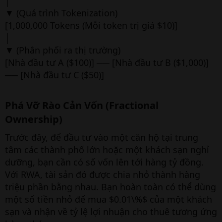
│
▼ (Quá trình Tokenization)
[1,000,000 Tokens (Mỗi token trị giá $10)]
│
▼ (Phân phối ra thị trường)
[Nhà đầu tư A ($100)] ── [Nhà đầu tư B ($1,000)]
── [Nhà đầu tư C ($50)]
Phá Vỡ Rào Cản Vốn (Fractional
Ownership)​
Trước đây, để đầu tư vào một căn hộ tại trung
tâm các thành phố lớn hoặc một khách sạn nghỉ
dưỡng, bạn cần có số vốn lên tới hàng tỷ đồng.
Với RWA, tài sản đó được chia nhỏ thành hàng
triệu phần bằng nhau. Bạn hoàn toàn có thể dùng
một số tiền nhỏ để mua $0.01\%$ của một khách
sạn và nhận về tỷ lệ lợi nhuận cho thuê tương ứng