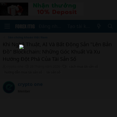
Đăng nhập
Tạo tài khoản
Sàn chứng khoán Việt Nam
Khi Nghệ Thuật, AI Và Bất Động Sản "Lên Bản
Đồ" Blockchain: Những Góc Khuất Và Xu
Hướng Đột Phá Của Tài Sản Số
T
N
T
crypto one
26 Tháng năm 2026
cách mua tài sản số
h
g
h
hướng dẫn mua tài sản số
tài sản số
r
à
ẻ
e
y
crypto one
a
b
d
ắ
Member
s
t
t
đ
a
ầ
r
u
t