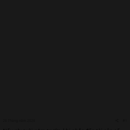
e
r
26 Tháng năm 2026
#1