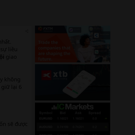
nhất.
sự liều
ội
giao
ây không
giữ lại 6
vốn sẽ được