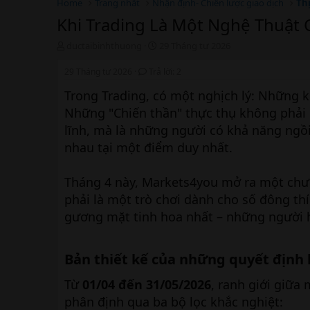
Home
Trang nhất
Nhận định- Chiến lược giao dịch
Th
Khi Trading Là Một Nghệ Thuật 
T
N
ductaibinhthuong
29 Tháng tư 2026
h
g
r
à
29 Tháng tư 2026
Trả lời: 2
e
y
Trong Trading, có một nghịch lý: Những k
a
b
d
ắ
Những "Chiến thần" thực thụ không phải 
s
t
lĩnh, mà là những người có khả năng ngồ
t
đ
a
ầ
nhau tại một điểm duy nhất.
r
u
t
Tháng 4 này, Markets4you mở ra một ch
e
r
phải là một trò chơi dành cho số đông thí
gương mặt tinh hoa nhất – những người 
Bản thiết kế của những quyết định
Từ
01/04 đến 31/05/2026
, ranh giới giữ
phân định qua ba bộ lọc khắc nghiệt: