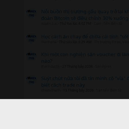
Nỗi buồn thị trường gấu quay trở lại k
đoán Bitcoin sẽ điều chỉnh 30% xuống
Xuyên Lục
Thứ hai lúc 4:02 PM
Coin -Tiền điện tử
Học cách ăn chay để chữa cái tính "sốt
thanhaha
Thứ sáu lúc 8:29 AM
Thị trường Forex, Vàn
Khi một con nghiện săn voucher đi là
nào?
thanhdat36
27 Tháng bảy 2026
Sàn Forex
Suýt chút nữa tôi đã tin mình có "vía" 
biết cách trade này
nhattinhanh
13 Tháng bảy 2026
Sàn tiền điện tử
Uniswap thực hiện tăng phí 67% sau 
báo Well từ SEC
Xuyên Lục
13 Tháng bảy 2026
Coin -Tiền điện tử