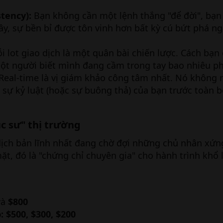
tency):
Bạn không cần một lệnh thắng "để đời", bạn
ây, sự bền bỉ được tôn vinh hơn bất kỳ cú bứt phá n
 lot giao dịch là một quân bài chiến lược. Cách bạn
ột người biết mình đang cầm trong tay bao nhiêu p
eal-time là vị giám khảo công tâm nhất. Nó không n
ủa sự kỷ luật (hoặc sự buông thả) của bạn trước toàn 
c sư" thị trường
ịch bản lĩnh nhất đang chờ đợi những chủ nhân xứn
ặt, đó là "chứng chỉ chuyên gia" cho hành trình khổ 
và
$800
:
$500, $300, $200