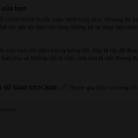
p của bạn
ới chính mình trước màn hình máy tính. Nhưng đã b
ãi khi đặt lên bàn cân cùng những bộ óc nhạy bén nhất 
của bạn chỉ nằm trong bóng tối. Đây là lúc để đưa
 bạn thu về không chỉ là tiền, mà còn là nấc thang đ
 SỬ GIAO DỊCH 2026:
Tham gia Đấu trường Ch
 member
m
1