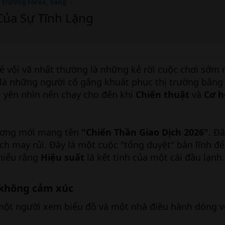
ị trường Forex, Vàng
Của Sự Tĩnh Lặng
ẻ vội vã nhất thường là những kẻ rời cuộc chơi sớm 
là những người cố gắng khuất phục thị trường bằng 
i yên nhìn nến chạy cho đến khi
Chiến thuật
và
Cơ h
ương mới mang tên
"Chiến Thần Giao Dịch 2026"
. Đ
ch may rủi. Đây là một cuộc "tổng duyệt" bản lĩnh để 
hiểu rằng
Hiệu suất
là kết tinh của một cái đầu lạnh.
 không cảm xúc
a một người xem biểu đồ và một nhà điều hành dòng 