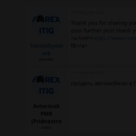
n
b
14 Tháng năm 2026
y
Thank you for sharing your
your further post thank 
<a href=
https://www.cov
Timsothyopi
情</a>
mb
Member
11 Tháng năm 2026
продать автомобили в
Avtorinok
PMR
(Pridnestro
Guest