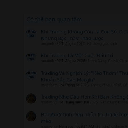
Có thể bạn quan tâm
Khi Trading Không Còn Là Con Số, Đó 
Những Bậc Thầy Thao Lược
tunannh
29 Tháng tư 2026
Hệ thống giao dịch
Khi Trading Là Một Cuộc Đấu Trí
tunannh
27 Tháng ba 2026
Forex, Vàng, Chỉ số, Cổ p
Trading Và Nghịch Lý: "Kèo Thơm" Thư
Khoản Sắp Cạn Margin?
baropham
24 Tháng ba 2026
Forex, Vàng, Chỉ số, C
Trading Nhẹ Đầu Hơn Khi Bạn Không 
nhatwang
14 Tháng mười hai 2025
Sàn chứng khoán
Học được tính kiên nhẫn khi trade fo
mèo
nhatwang
Hôm qua, lúc 8:31 AM
Sàn chứng khoán V