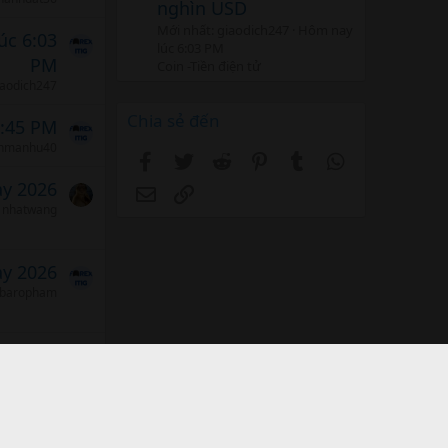
nghìn USD
Mới nhất: giaodich247
Hôm nay
úc 6:03
lúc 6:03 PM
PM
Coin -Tiền điện tử
iaodich247
Chia sẻ đến
4:45 PM
enmanhu40
Facebook
Twitter
Reddit
Pinterest
Tumblr
WhatsApp
ảy 2026
Email
Link
nhatwang
ảy 2026
baropham
ảy 2026
iaodich247