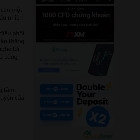
 cần một
gẫu nhiên
 điều phối
hần thắng.
ghe lời
bộ cộng
g tầm.
luyện của