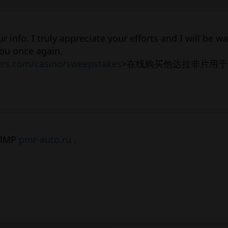
 info. I truly appreciate your efforts and I will be wa
you once again.
ers.com/casino/sweepstakes
>在线购买他达拉非片用于
 ПМР
pmr-auto.ru
.