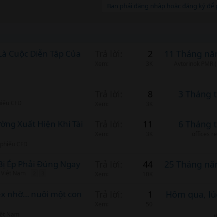
Bạn phải đăng nhập hoặc đăng ký để p
Là Cuộc Diễn Tập Của
Trả lời
2
11 Tháng nă
Xem
3K
Avtorinok PMR (
Trả lời
8
3 Tháng 
hiếu CFD
Xem
3K
ờng Xuất Hiện Khi Tài
Trả lời
11
6 Tháng 
Xem
3K
offices r
ổ phiếu CFD
Bị Ép Phải Đúng Ngay
Trả lời
44
25 Tháng nă
 Việt Nam
2
3
Xem
10K
rex nhờ… nuôi một con
Trả lời
1
Hôm qua, lú
Xem
50
iệt Nam
t