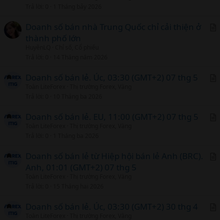
i
Trả lời
0
1 Tháng bảy 2026
c
l
Doanh số bán nhà Trung Quốc chỉ cải thiện ở
thành phố lớn
r
HuyềnLQ
Chỉ số, Cổ phiếu
t
Trả lời
0
14 Tháng năm 2026
i
c
Doanh số bán lẻ. Úc, 03:30 (GMT+2) 07 thg 5
l
Toàn LiteForex
Thị trường Forex, Vàng
r
Trả lời
0
10 Tháng ba 2026
t
i
Doanh số bán lẻ. EU, 11:00 (GMT+2) 07 thg 5
c
Toàn LiteForex
Thị trường Forex, Vàng
r
Trả lời
0
1 Tháng ba 2026
l
t
i
Doanh số bán lẻ từ Hiệp hội bán lẻ Anh (BRC).
c
Anh, 01:01 (GMT+2) 07 thg 5
r
l
Toàn LiteForex
Thị trường Forex, Vàng
t
Trả lời
0
15 Tháng hai 2026
i
c
Doanh số bán lẻ. Úc, 03:30 (GMT+2) 30 thg 4
l
Toàn LiteForex
Thị trường Forex, Vàng
r