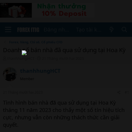
Đăng nhập
Tạo tài khoản
Forex, Vàng, Chỉ số, Cổ phiếu CFD
Doanh số bán nhà đã qua sử dụng tại Hoa Kỳ
T
N
thanhhungHCT
21 Tháng mười hai 2023
h
g
r
à
thanhhungHCT
e
y
Member
a
b
d
ắ
s
t
21 Tháng mười hai 2023
#1
t
đ
a
ầ
Tình hình bán nhà đã qua sử dụng tại Hoa Kỳ
r
u
tháng 11 năm 2023 cho thấy một số tín hiệu tích
t
cực, nhưng vẫn còn những thách thức cần giải
e
r
quyết.