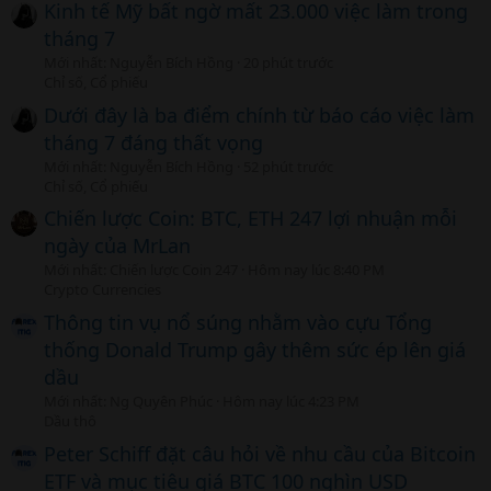
Kinh tế Mỹ bất ngờ mất 23.000 việc làm trong
tháng 7
Mới nhất: Nguyễn Bích Hồng
20 phút trước
Chỉ số, Cổ phiếu
Dưới đây là ba điểm chính từ báo cáo việc làm
tháng 7 đáng thất vọng
Mới nhất: Nguyễn Bích Hồng
52 phút trước
Chỉ số, Cổ phiếu
Chiến lược Coin: BTC, ETH 247 lợi nhuận mỗi
ngày của MrLan
Mới nhất: Chiến lược Coin 247
Hôm nay lúc 8:40 PM
Crypto Currencies
Thông tin vụ nổ súng nhằm vào cựu Tổng
thống Donald Trump gây thêm sức ép lên giá
dầu
Mới nhất: Ng Quyên Phúc
Hôm nay lúc 4:23 PM
Dầu thô
Peter Schiff đặt câu hỏi về nhu cầu của Bitcoin
ETF và mục tiêu giá BTC 100 nghìn USD