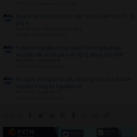
Trả lời
1
11 Tháng mười một 2025
t
i
Doanh số bán nhà mới. Mỹ, 16:00 (GMT+2) 23
c
thg 4
r
l
Toàn LiteForex
Thị trường Forex, Vàng
t
Trả lời
1
26 Tháng chín 2025
i
c
5 doanh nghiệp công nghệ hỗ trợ giải pháp
l
chuyển đổi số trị giá hơn 33 tỷ đồng cho SME
Mr Le Khoi
Chuyện bên lề
Trả lời
1
2 Tháng bảy 2025
An toàn thông tin là yếu tố sống còn của doanh
nghiệp trong kỷ nguyên số
Mr Le Khoi
Chuyện bên lề
Trả lời
0
3 Tháng sáu 2025
Facebook
Twitter
Reddit
Pinterest
Tumblr
WhatsApp
Email
Link
Chia sẻ: