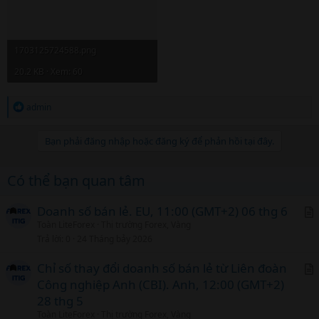
1703125724588.png
20.2 KB · Xem: 60
R
admin
e
a
c
Bạn phải đăng nhập hoặc đăng ký để phản hồi tại đây.
t
i
o
Có thể bạn quan tâm
n
s
:
Doanh số bán lẻ. EU, 11:00 (GMT+2) 06 thg 6
Toàn LiteForex
Thị trường Forex, Vàng
r
Trả lời
0
24 Tháng bảy 2026
t
i
Chỉ số thay đổi doanh số bán lẻ từ Liên đoàn
c
Công nghiệp Anh (CBI). Anh, 12:00 (GMT+2)
r
l
28 thg 5
t
Toàn LiteForex
Thị trường Forex, Vàng