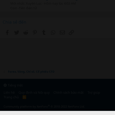
Mới nhất: Xuyên Lục
Hôm nay lúc 4:03 AM
Coin -Tiền điện tử
Chia sẻ đến
Facebook
Twitter
Reddit
Pinterest
Tumblr
WhatsApp
Email
Link
Forex, Vàng, Chỉ số, Cổ phiếu CFD
Tiếng Việt
Liên hệ
Quy định và Nội quy
Chính sách bảo mật
Trợ giúp
Trang chủ
R
S
S
®
Community platform by XenForo
© 2010-2022 XenForo Ltd.