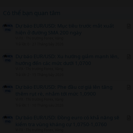
Có thể bạn quan tâm
Dự báo EUR/USD: Mục tiêu trước mắt xuất
hiện ở đường SMA 200 ngày
r
Vi FX
Thị trường Forex, Vàng
t
Trả lời
0
27 Tháng bảy 2026
i
c
Dự báo EUR/USD: Xu hướng giảm mạnh lên,
l
hướng đến các mức dưới 1,0700
r
Vi FX
Thị trường Forex, Vàng
t
Trả lời
2
15 Tháng bảy 2026
i
c
Dự báo EUR/USD: Phe đầu cơ giá lên tăng
l
thêm rụt rè, nhắm tới mức 1,0900
r
Vi FX
Thị trường Forex, Vàng
t
Trả lời
1
10 Tháng sáu 2026
i
c
Dự báo EUR/USD: Đồng euro có khả năng sẽ
l
kiểm tra vùng kháng cự 1,0750-1,0760
r
Vi FX
Thị trường Forex, Vàng
t