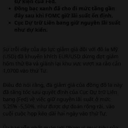
sự kiện của Fed.
Đồng bạc xanh đã cho đi mức tăng gần
đây sau khi FOMC giữ lãi suất ổn định.
Cục Dự trữ Liên bang giữ nguyên lãi suất
như dự kiến.
Sự trỗi dậy của áp lực giảm giá đối với đô la Mỹ
(USD) đã khuyến khích EUR/USD dừng đợt giảm
hôm thứ Ba và giành lại khu vực vượt xa rào cản
1,0700 vào thứ Tư.
Điều đó nói rằng, đà giảm giá của đồng đô la này
đã tăng tốc sau quyết định của Cục Dự trữ Liên
bang (Fed) về việc giữ nguyên lãi suất ở mức
5,25% -5,50%, như được dự đoán rộng rãi, vào
cuối cuộc họp kéo dài hai ngày vào thứ Tư.
Ủy ban vẫn nhất quán với Phạm vi mục tiêu của