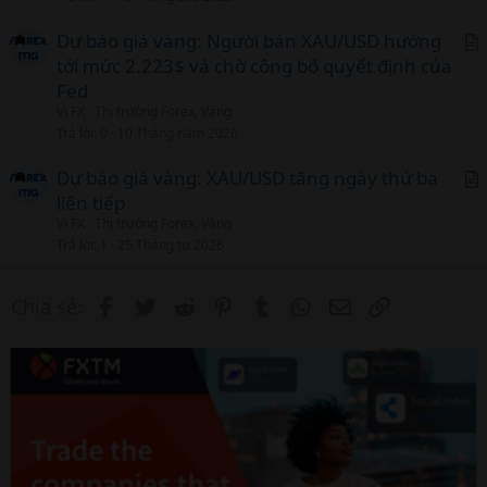
i
c
Dự báo giá vàng: Người bán XAU/USD hướng
l
tới mức 2.223$ và chờ công bố quyết định của
r
Fed
t
Vi FX
Thị trường Forex, Vàng
i
Trả lời
0
10 Tháng năm 2026
c
l
Dự báo giá vàng: XAU/USD tăng ngày thứ ba
liên tiếp
r
Vi FX
Thị trường Forex, Vàng
t
Trả lời
1
25 Tháng tư 2026
i
c
Facebook
Twitter
Reddit
Pinterest
Tumblr
WhatsApp
Email
Link
Chia sẻ:
l