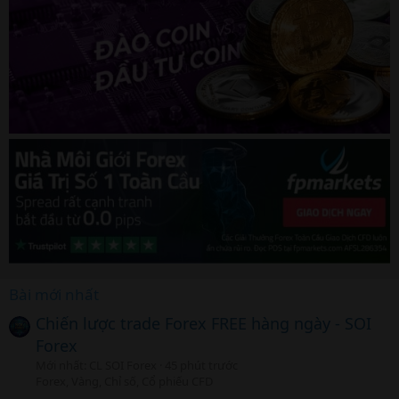
Bài mới nhất
Chiến lược trade Forex FREE hàng ngày - SOI
Forex
Mới nhất: CL SOI Forex
45 phút trước
Forex, Vàng, Chỉ số, Cổ phiếu CFD