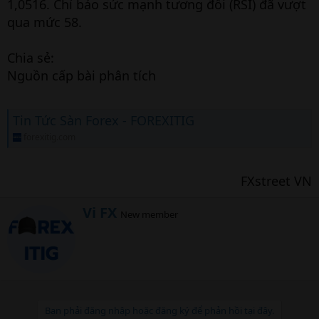
1,0516. Chỉ báo sức mạnh tương đối (RSI) đã vượt
qua mức 58.
Chia sẻ:
Nguồn cấp bài phân tích
Tin Tức Sàn Forex - FOREXITIG
forexitig.com
FXstreet VN​
W
Vi FX
New member
r
i
t
t
e
n
b
Bạn phải đăng nhập hoặc đăng ký để phản hồi tại đây.
y