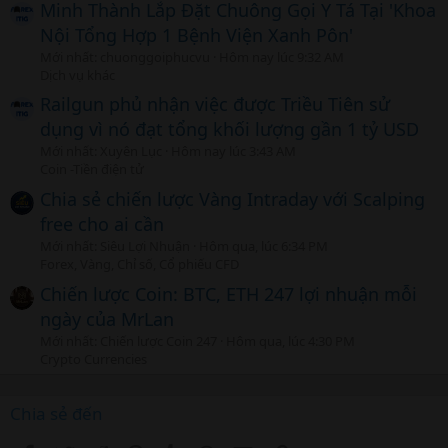
Minh Thành Lắp Đặt Chuông Gọi Y Tá Tại 'Khoa
Nội Tổng Hợp 1 Bệnh Viện Xanh Pôn'
Mới nhất: chuonggoiphucvu
Hôm nay lúc 9:32 AM
Dịch vụ khác
Railgun phủ nhận việc được Triều Tiên sử
dụng vì nó đạt tổng khối lượng gần 1 tỷ USD
Mới nhất: Xuyên Lục
Hôm nay lúc 3:43 AM
Coin -Tiền điện tử
Chia sẻ chiến lược Vàng Intraday với Scalping
free cho ai cần
Mới nhất: Siêu Lợi Nhuận
Hôm qua, lúc 6:34 PM
Forex, Vàng, Chỉ số, Cổ phiếu CFD
Chiến lược Coin: BTC, ETH 247 lợi nhuận mỗi
ngày của MrLan
Mới nhất: Chiến lược Coin 247
Hôm qua, lúc 4:30 PM
Crypto Currencies
Chia sẻ đến