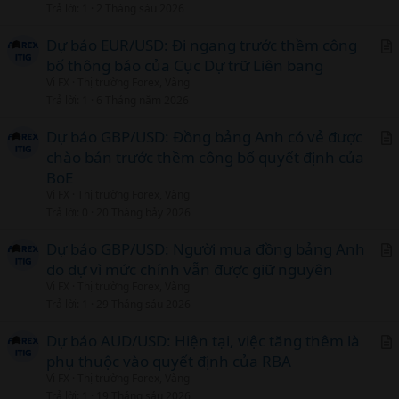
Trả lời
1
2 Tháng sáu 2026
i
c
Dự báo EUR/USD: Đi ngang trước thềm công
l
bố thông báo của Cục Dự trữ Liên bang
r
Vi FX
Thị trường Forex, Vàng
t
Trả lời
1
6 Tháng năm 2026
i
c
Dự báo GBP/USD: Đồng bảng Anh có vẻ được
l
chào bán trước thềm công bố quyết định của
r
BoE
t
Vi FX
Thị trường Forex, Vàng
i
Trả lời
0
20 Tháng bảy 2026
c
l
Dự báo GBP/USD: Người mua đồng bảng Anh
do dự vì mức chính vẫn được giữ nguyên
r
Vi FX
Thị trường Forex, Vàng
t
Trả lời
1
29 Tháng sáu 2026
i
c
Dự báo AUD/USD: Hiện tại, việc tăng thêm là
l
phụ thuộc vào quyết định của RBA
r
Vi FX
Thị trường Forex, Vàng
t
Trả lời
1
19 Tháng sáu 2026