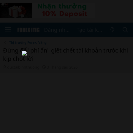
Đăng nhập
Tạo tài khoản
Thị trường Forex, Vàng
Đừng để "phí ẩn" giết chết tài khoản trước khi
kịp chốt lời
T
N
ductaibinhthuong
3 Tháng sáu 2026
h
g
r
à
e
y
a
b
d
ắ
s
t
t
đ
a
ầ
r
u
t
e
r