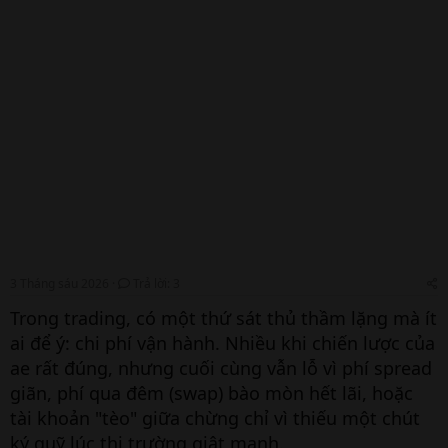
3 Tháng sáu 2026
Trả lời: 3
Trong trading, có một thứ sát thủ thầm lặng mà ít
ai để ý: chi phí vận hành. Nhiều khi chiến lược của
ae rất đúng, nhưng cuối cùng vẫn lỗ vì phí spread
giãn, phí qua đêm (swap) bào mòn hết lãi, hoặc
tài khoản "tèo" giữa chừng chỉ vì thiếu một chút
ký quỹ lúc thị trường giật mạnh.