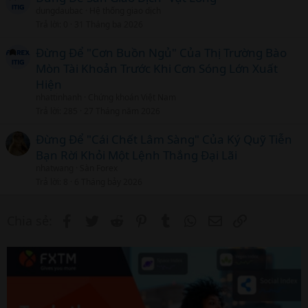
dungdaubac
Hệ thống giao dịch
Trả lời
0
31 Tháng ba 2026
Đừng Để "Cơn Buồn Ngủ" Của Thị Trường Bào
Mòn Tài Khoản Trước Khi Cơn Sóng Lớn Xuất
Hiện
nhattinhanh
Chứng khoán Việt Nam
Trả lời
285
27 Tháng năm 2026
Đừng Để "Cái Chết Lâm Sàng" Của Ký Quỹ Tiễn
Bạn Rời Khỏi Một Lệnh Thắng Đại Lãi
nhatwang
Sàn Forex
Trả lời
8
6 Tháng bảy 2026
Facebook
Twitter
Reddit
Pinterest
Tumblr
WhatsApp
Email
Link
Chia sẻ: