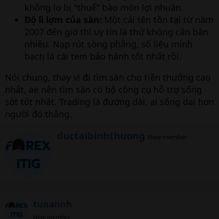
không lo bị "thuế" bào mòn lợi nhuận.
Độ lì lợm của sàn:
Một cái tên tồn tại từ năm
2007 đến giờ thì uy tín là thứ không cần bàn
nhiều. Nạp rút sòng phẳng, số liệu minh
bạch là cái tem bảo hành tốt nhất rồi.
Nói chung, thay vì đi tìm sàn cho tiền thưởng cao
nhất, ae nên tìm sàn có bộ công cụ hỗ trợ sống
sót tốt nhất. Trading là đường dài, ai sống dai hơn
người đó thắng.
W
ductaibinhthuong
New member
r
i
t
t
e
n
b
tunannh
y
New member