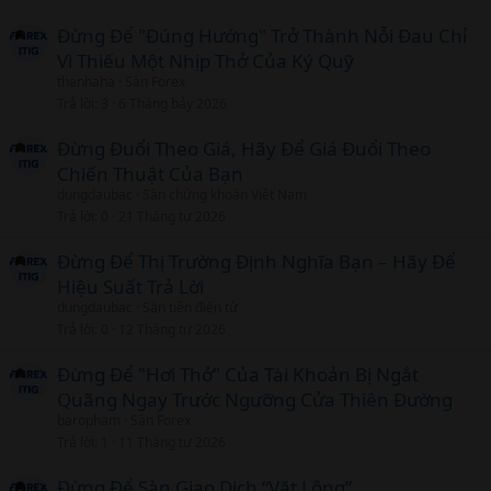
Đừng Để "Đúng Hướng" Trở Thành Nỗi Đau Chỉ
Vì Thiếu Một Nhịp Thở Của Ký Quỹ
thanhaha
Sàn Forex
Trả lời
3
6 Tháng bảy 2026
Đừng Đuổi Theo Giá, Hãy Để Giá Đuổi Theo
Chiến Thuật Của Bạn
dungdaubac
Sàn chứng khoán Việt Nam
Trả lời
0
21 Tháng tư 2026
Đừng Để Thị Trường Định Nghĩa Bạn – Hãy Để
Hiệu Suất Trả Lời
dungdaubac
Sàn tiền điện tử
Trả lời
0
12 Tháng tư 2026
Đừng Để "Hơi Thở" Của Tài Khoản Bị Ngắt
Quãng Ngay Trước Ngưỡng Cửa Thiên Đường
baropham
Sàn Forex
Trả lời
1
11 Tháng tư 2026
Đừng Để Sàn Giao Dịch “Vặt Lông”