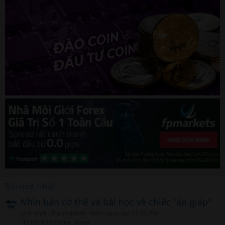
Bài mới nhất
Nhìn bàn cờ thế và bài học về chiếc "áo giáp"
Mới nhất: thanhdat36
Hôm qua, lúc 11:34 PM
Thị trường Forex, Vàng