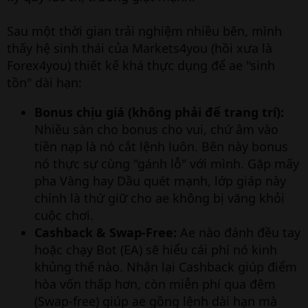
Sau một thời gian trải nghiệm nhiều bên, mình
thấy hệ sinh thái của Markets4you (hồi xưa là
Forex4you) thiết kế khá thực dụng để ae "sinh
tồn" dài hạn:
Bonus chịu giá (không phải để trang trí):
Nhiều sàn cho bonus cho vui, chứ âm vào
tiền nạp là nó cắt lệnh luôn. Bên này bonus
nó thực sự cùng "gánh lỗ" với mình. Gặp mấy
pha Vàng hay Dầu quét mạnh, lớp giáp này
chính là thứ giữ cho ae không bị văng khỏi
cuộc chơi.
Cashback & Swap-Free:
Ae nào đánh đều tay
hoặc chạy Bot (EA) sẽ hiểu cái phí nó kinh
khủng thế nào. Nhận lại Cashback giúp điểm
hòa vốn thấp hơn, còn miễn phí qua đêm
(Swap-free) giúp ae gồng lệnh dài hạn mà