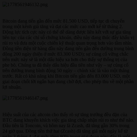
Bitcoin đang tiến gần đến mức 81.500 USD, tiếp tục di chuyển
trong một kênh giá tăng và đạt các mức cao mới kể từ tháng 2.
Động lực tích cực này có thể dễ dàng được liên kết với sự gia tăng
liên tục của các chỉ số chứng khoán, điều này đang thúc đẩy khẩu vị
rủi ro và đưa một cuộc chiến kỹ thuật quan trọng hơn vào tầm nhìn.
Đồng tiền điện tử hàng đầu này đang tiến gần đến đường trung bình
động 200 ngày (hiện ở mức 83.300 USD); sự củng cố vững chắc
trên mức này sẽ là một dấu hiệu xa hơn cho thấy sự thống trị của
phe bò. Chúng ta đã thấy dấu hiệu đầu tiên như vậy – sự củng cố
trên đường trung bình động 50 ngày – chính xác là vào một tháng
trước. Rất có khả năng khi Bitcoin tiến gần đến 83.000 USD, một
giai đoạn chốt lời ngắn hạn đang chờ đợi, cho phép thu về một phần
lợi nhuận.
Hiệu suất của các altcoin cho thấy rõ sự tăng trưởng đều đặn của
BTC đang khuyến khích việc gia tăng chấp nhận rủi ro như thế nào.
Đầu tiên là Toncoin, và hôm nay là Zcash, đã tăng gần 30% trong
24 giờ qua. Đồng tiền thứ hai (Zcash) đã tăng giá mỗi ngày kể từ
ngày 3 tháng 4, đạt mức tăng 80% trong giai đoạn này; đây là một