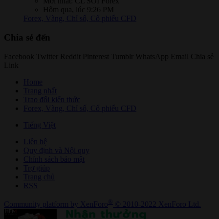
Mới nhất: CL SOI Forex
Hôm qua, lúc 9:26 PM
Forex, Vàng, Chỉ số, Cổ phiếu CFD
Chia sẻ đến
Facebook
Twitter
Reddit
Pinterest
Tumblr
WhatsApp
Email
Chia sẻ
Link
Home
Trang nhất
Trao đổi kiến thức
Forex, Vàng, Chỉ số, Cổ phiếu CFD
Tiếng Việt
Liên hệ
Quy định và Nội quy
Chính sách bảo mật
Trợ giúp
Trang chủ
RSS
®
Community platform by XenForo
© 2010-2022 XenForo Ltd.