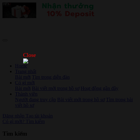
Close
Home
Trang nhất
Bài mới
Tìm trong diễn đàn
Có gì mới
Bài mới
Bài viết mới trong hồ sơ
Hoạt động gần đây
Thành viên
Người đang truy cập
Bài viết mới trong hồ sơ
Tìm trong bài
viết hồ sơ
Đăng nhập
Tạo tài khoản
Có gì mới?
Tìm kiếm
Tìm kiếm