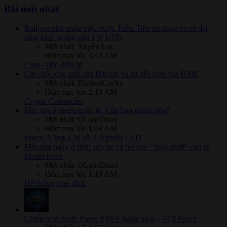
Bài mới nhất
Railgun phủ nhận việc được Triều Tiên sử dụng vì nó đạt
tổng khối lượng gần 1 tỷ USD
Mới nhất: Xuyên Lục
Hôm nay lúc 3:43 AM
Coin -Tiền điện tử
Các mốc cao mới của Bitcoin và sự hồi sinh của BNB
Mới nhất: DichaelCucky
Hôm nay lúc 2:10 AM
Crypto Currencies
Đầu tư cổ phiếu quốc tế, Cần bao nhiêu tiền?
Mới nhất: OLaneDiuct
Hôm nay lúc 1:48 AM
Forex, Vàng, Chỉ số, Cổ phiếu CFD
Mất nửa ngày ở tiệm sửa xe và bài học "thay nhớt" cho tài
khoản forex
Mới nhất: OLaneDiuct
Hôm nay lúc 1:19 AM
Hệ thống giao dịch
Chiến lược trade Forex FREE hàng ngày - SOI Forex