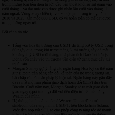
trong những loại tiền điện tử lớn đầu tiên thoát khỏi sự sụt giảm vào
cuối tháng 1 và đạt mức cao được ghi nhận lần cuối vào tháng 11
năm ngoái. Vùng xoay chiều (pivot zone) quan trọng trong năm
2018 và 2025, gần mốc 800 USD, có vẻ hoàn toàn có thể đạt được
trong những ngày tới.
Bối cảnh tin tức
Tổng vốn hóa thị trường của USDT đã tăng 5,9 tỷ USD trong
60 ngày qua, trong khi trước tháng 3, thị trường này đã mất
khoảng 2 tỷ USD mỗi tháng, nhà phân tích Darkfost lưu ý.
Dòng vốn chảy vào thị trường tiền điện tử đang thúc đẩy giá
trị tài sản.
Morgan Stanley gợi ý rằng các ngân hàng Hoa Kỳ có thể nắm
giữ Bitcoin trên bảng cân đối kế toán của họ trong tương lai,
bất chấp các rào cản pháp lý hiện tại. Ngân hàng này gần đây
đã ra mắt một sản phẩm giao dịch hoán đổi (ETP) dựa trên
Bitcoin. Cuối năm nay, Morgan Stanley sẽ ra mắt giao dịch
giao ngay (spot trading) đối với tiền điện tử trên nền tảng
Wealth của mình.
Hệ thống thanh toán quốc tế Western Union đã ra mắt
stablecoin của riêng mình, USDPT, trên blockchain Solana.
Việc tích hợp với SOL sẽ cho phép công ty tăng tốc độ thanh
toán và tránh xa các hệ thống liên ngân hàng truyền thống