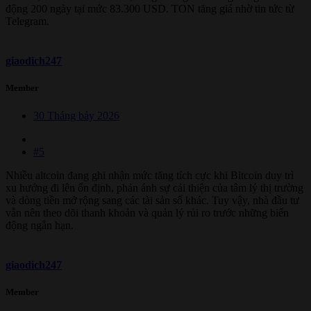
động 200 ngày tại mức 83.300 USD. TON tăng giá nhờ tin tức từ
Telegram.
giaodich247
Member
30 Tháng bảy 2026
#5
Nhiều altcoin đang ghi nhận mức tăng tích cực khi Bitcoin duy trì
xu hướng đi lên ổn định, phản ánh sự cải thiện của tâm lý thị trường
và dòng tiền mở rộng sang các tài sản số khác. Tuy vậy, nhà đầu tư
vẫn nên theo dõi thanh khoản và quản lý rủi ro trước những biến
động ngắn hạn.
giaodich247
Member