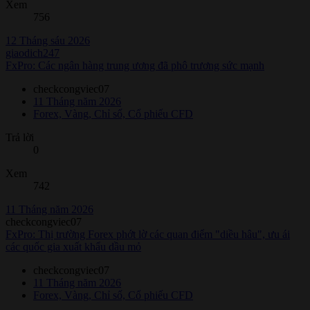
Xem
756
12 Tháng sáu 2026
giaodich247
FxPro: Các ngân hàng trung ương đã phô trương sức mạnh
checkcongviec07
11 Tháng năm 2026
Forex, Vàng, Chỉ số, Cổ phiếu CFD
Trả lời
0
Xem
742
11 Tháng năm 2026
checkcongviec07
FxPro: Thị trường Forex phớt lờ các quan điểm "diều hâu", ưu ái
các quốc gia xuất khẩu dầu mỏ
checkcongviec07
11 Tháng năm 2026
Forex, Vàng, Chỉ số, Cổ phiếu CFD