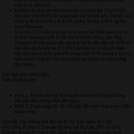
vốn dễ bị chậm trễ.
BitMine đã tăng dự trữ Ethereum của mình lên 13 tỷ USD,
mua hơn 100.000 ETH trong tuần thứ ba liên tiếp. Dự trữ của
công ty đã đạt 5.180.131 ETH, tương đương 4,29% nguồn
cung Ethereum.
Toncoin (TON) đã tăng vọt 45% trong bối cảnh giảm phí và
tổ chức lại mạng lưới TON. Pavel Durov thông báo rằng
Telegram sẽ tiếp quản việc quản lý dự án tiền điện tử TON từ
nhà điều hành hiện tại là TON Foundation. Vị doanh nhân
này hứa hẹn sẽ giảm phí trên mạng lưới TON xuống 6 lần và
biến token cùng tên này thành một sản phẩm cho thị trường
đại chúng.
Đội ngũ phân tích
FxPro
Biểu đồ đính kèm:
Hình 1. Bitcoin tiếp tục di chuyển trong một kênh giá tăng,
tiến gần đến đường MA 200 ngày.
Hình 2. Zcash đang lấy đà, tiến gần đến một vùng xoay chiều
quan trọng.
Tóm tắt: Thị trường tiền điện tử đã đạt 2,69 nghìn tỷ USD
(+0,75%). Zcash và Toncoin đã tăng vọt lần lượt 29% và 23%.
Bitcoin, ở mức 81.500 USD, đang hướng tới đường trung bình