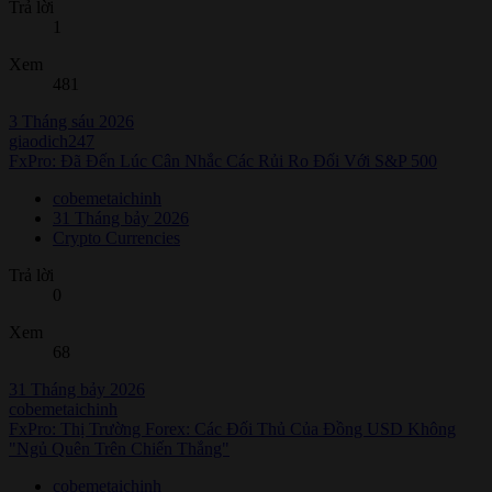
Trả lời
1
Xem
481
3 Tháng sáu 2026
giaodich247
FxPro: Đã Đến Lúc Cân Nhắc Các Rủi Ro Đối Với S&P 500
cobemetaichinh
31 Tháng bảy 2026
Crypto Currencies
Trả lời
0
Xem
68
31 Tháng bảy 2026
cobemetaichinh
FxPro: Thị Trường Forex: Các Đối Thủ Của Đồng USD Không
"Ngủ Quên Trên Chiến Thắng"
cobemetaichinh