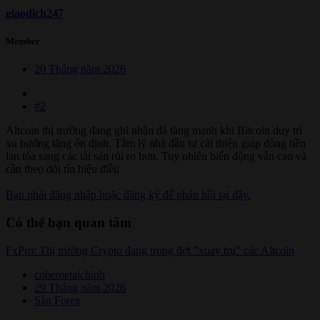
giaodich247
Member
20 Tháng năm 2026
#2
Altcoin thị trường đang ghi nhận đà tăng mạnh khi Bitcoin duy trì
xu hướng tăng ổn định. Tâm lý nhà đầu tư cải thiện giúp dòng tiền
lan tỏa sang các tài sản rủi ro hơn. Tuy nhiên biến động vẫn cao và
cần theo dõi tín hiệu điều
Bạn phải đăng nhập hoặc đăng ký để phản hồi tại đây.
Có thể bạn quan tâm
FxPro: Thị trường Crypto đang trong đợt "xoay trụ" các Altcoin
cobemetaichinh
29 Tháng năm 2026
Sàn Forex