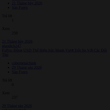
21 Tháng bảy 2026
Sàn Forex
Trả lời
1
Xem
259
21 Tháng bảy 2026
giaodich247
FxPro: Đồng USD Thể Hiện Sức Mạnh Vượt Trội So Với Các Đối
Thủ
cobemetaichinh
29 Tháng sáu 2026
Sàn Forex
Trả lời
0
Xem
237
29 Tháng sáu 2026