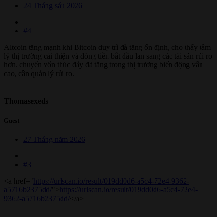
24 Tháng sáu 2026
#4
Altcoin tăng mạnh khi Bitcoin duy trì đà tăng ổn định, cho thấy tâm
lý thị trường cải thiện và dòng tiền bắt đầu lan sang các tài sản rủi ro
hơn. chuyển vốn thúc đẩy đà tăng trong thị trường biến động vẫn
cao, cần quản lý rủi ro.
Thomasexeds
Guest
27 Tháng năm 2026
#3
<a href="
https://urlscan.io/result/019dd0d6-a5c4-72e4-9362-
a5716b2375dd/
">
https://urlscan.io/result/019dd0d6-a5c4-72e4-
9362-a5716b2375dd/
</a>