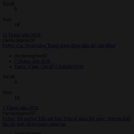
Trả lời
0
Xem
1K
11 Tháng năm 2026
checkcongviec07
FxPro: Các Ngân hàng Trung ương đang nắm thế chủ động
checkcongviec07
7 Tháng năm 2026
Forex, Vàng, Chỉ số, Cổ phiếu CFD
Trả lời
0
Xem
1K
7 Tháng năm 2026
checkcongviec07
FxPro: Thị trường Tiền mã hóa: Tâm lý đang hồi phục, Bitcoin thiết
lập các mức hỗ trợ ngày càng cao