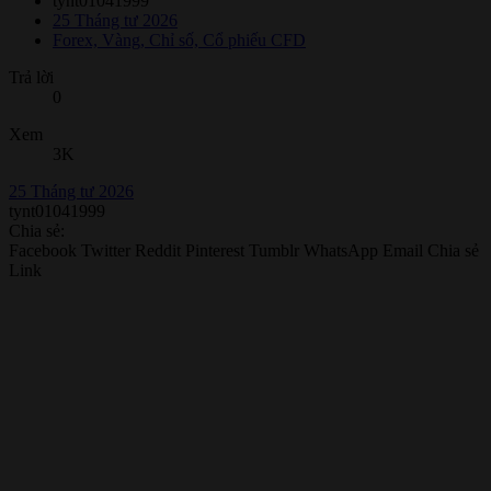
tynt01041999
25 Tháng tư 2026
Forex, Vàng, Chỉ số, Cổ phiếu CFD
Trả lời
0
Xem
3K
25 Tháng tư 2026
tynt01041999
Chia sẻ:
Facebook
Twitter
Reddit
Pinterest
Tumblr
WhatsApp
Email
Chia sẻ
Link