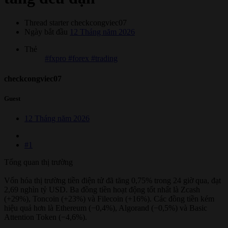
Thread starter
checkcongviec07
Ngày bắt đầu
12 Tháng năm 2026
Thẻ
#fxpro #forex #trading
checkcongviec07
Guest
12 Tháng năm 2026
#1
Tổng quan thị trường
Vốn hóa thị trường tiền điện tử đã tăng 0,75% trong 24 giờ qua, đạt
2,69 nghìn tỷ USD. Ba đồng tiền hoạt động tốt nhất là Zcash
(+29%), Toncoin (+23%) và Filecoin (+16%). Các đồng tiền kém
hiệu quả hơn là Ethereum (−0,4%), Algorand (−0,5%) và Basic
Attention Token (−4,6%).