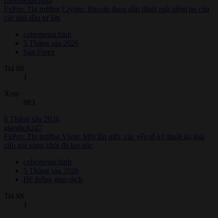
cobemetaichinh
FxPro: Thị trường Crypto: Bitcoin đang dần đánh mất niềm tin của
các nhà đầu tư lớn
cobemetaichinh
5 Tháng sáu 2026
Sàn Forex
Trả lời
1
Xem
883
6 Tháng sáu 2026
giaodich247
FxPro: Thị trường Vàng: Một lần nữa, các yếu tố kỹ thuật lại giải
cứu giá vàng khỏi đà lao dốc
cobemetaichinh
5 Tháng sáu 2026
Hệ thống giao dịch
Trả lời
1