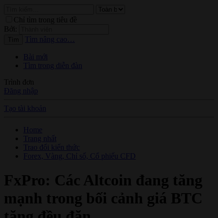
Chỉ tìm trong tiêu đề
Bởi:
Tìm nâng cao…
Tìm
Bài mới
Tìm trong diễn đàn
Trình đơn
Đăng nhập
Tạo tài khoản
Home
Trang nhất
Trao đổi kiến thức
Forex, Vàng, Chỉ số, Cổ phiếu CFD
FxPro: Các Altcoin đang tăng
mạnh trong bối cảnh giá BTC
tăng đều đặn