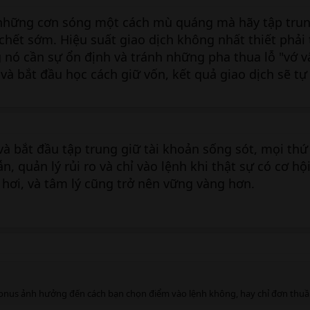
những cơn sóng một cách mù quáng mà hãy tập trun
chết sớm. Hiệu suất giao dịch không nhất thiết phải
ó cần sự ổn định và tránh những pha thua lỗ "vớ vẩ
và bắt đầu học cách giữ vốn, kết quả giao dịch sẽ tự
và bắt đầu tập trung giữ tài khoản sống sót, mọi thứ
n, quản lý rủi ro và chỉ vào lệnh khi thật sự có cơ hội
hơi, và tâm lý cũng trở nên vững vàng hơn.
onus ảnh hưởng đến cách bạn chọn điểm vào lệnh không, hay chỉ đơn thuần