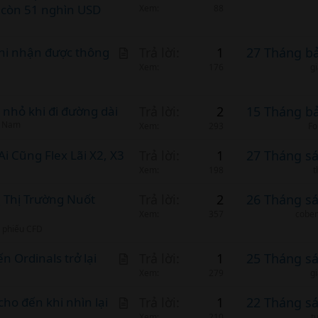
 còn 51 nghìn USD
r
Xem
88
t
i
A
khi nhận được thông
Trả lời
1
27 Tháng b
c
r
Xem
176
g
l
t
e
i
nhỏ khi đi đường dài
Trả lời
2
15 Tháng b
c
t Nam
Xem
293
Fo
l
 Cũng Flex Lãi X2, X3
Trả lời
1
27 Tháng s
e
Xem
198
t
 Thị Trường Nuốt
Trả lời
2
26 Tháng s
Xem
357
cobem
ổ phiếu CFD
A
n Ordinals trở lại
Trả lời
1
25 Tháng s
r
Xem
279
g
t
A
cho đến khi nhìn lại
Trả lời
1
22 Tháng s
i
Xem
210
t