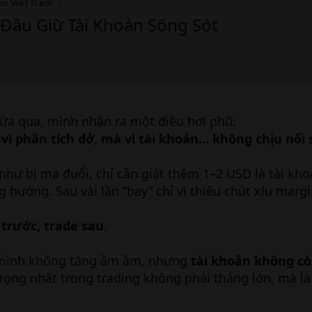
án Việt Nam
 Đầu Giữ Tài Khoản Sống Sót
ừa qua, mình nhận ra một điều hơi phũ:
vì phân tích dở, mà vì tài khoản… không chịu nổi 
hư bị ma đuổi, chỉ cần giật thêm 1–2 USD là tài kh
 hướng. Sau vài lần “bay” chỉ vì thiếu chút xíu marg
 trước, trade sau
.
a mình không tăng ầm ầm, nhưng
tài khoản không c
trọng nhất trong trading không phải thắng lớn, mà l