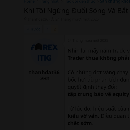
Home
Trang nhất
Trao đổi kiến thức
Sàn chứng kho
Khi Tôi Ngừng Đuổi Sóng Và Bắt
T
N
thanhdat36
24 Tháng mười một 2025
h
g
Trước
1
2
r
à
e
y
a
b
24 Tháng mười một 2025
d
ắ
Nhìn lại mấy năm trade v
s
t
t
đ
Trader thua không phải 
a
ầ
r
u
t
thanhdat36
Có những đợt vàng chạy n
e
Guest
bốc hơi dù phân tích đúng
r
quyết định thay đổi:
tập trung bảo vệ equity
Từ lúc đó, hiệu suất củ
kiểu vớ vẩn
. Điều quan 
chết sớm
.