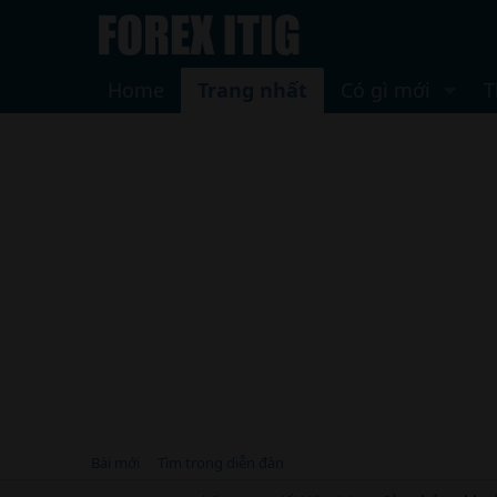
Home
Trang nhất
Có gì mới
T
Bài mới
Tìm trong diễn đàn