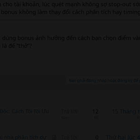
cho tài khoản, lúc quét mạnh không sợ stop-out sớ
 bonus không làm thay đổi cách phân tích hay timin
ệc dùng bonus ảnh hưởng đến cách bạn chọn điểm và
là để “thở”?
Bạn phải đăng nhập hoặc đăng ký để p
Độc: Cách Tôi Tối Ưu
Trả lời
12
15 Tháng 
Xem
8K
B
A
hi nhà phân tích dự
Trả lời
0
Thứ hai lúc 