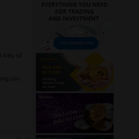
i kiểu số
hông còn
#5