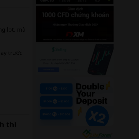
​
ng lot, mà
gay trước
h thì