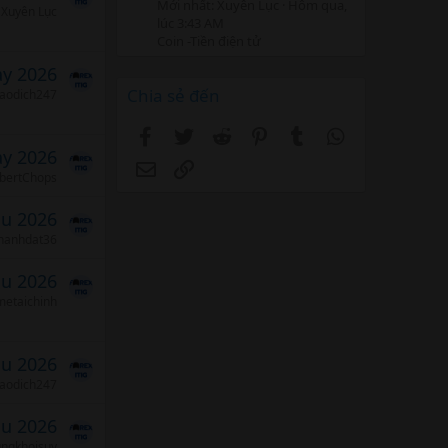
Mới nhất: Xuyên Lục
Hôm qua,
Xuyên Lục
lúc 3:43 AM
Coin -Tiền điện tử
ảy 2026
Chia sẻ đến
iaodich247
Facebook
Twitter
Reddit
Pinterest
Tumblr
WhatsApp
ảy 2026
Email
Link
bertChops
áu 2026
hanhdat36
áu 2026
etaichinh
áu 2026
iaodich247
áu 2026
ungkhoisuy