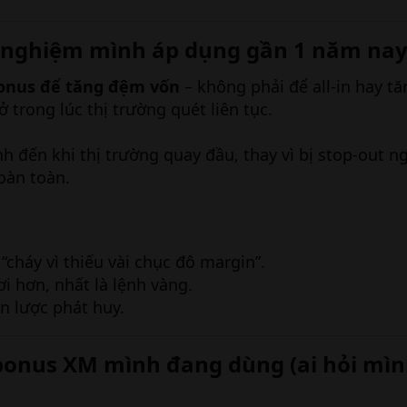
 nghiệm mình áp dụng gần 1 năm nay
onus để tăng đệm vốn
– không phải để all-in hay tă
ở trong lúc thị trường quét liên tục.
h đến khi thị trường quay đầu, thay vì bị stop-out n
oàn toàn.
“cháy vì thiếu vài chục đô margin”.
ơi hơn, nhất là lệnh vàng.
ến lược phát huy.
bonus XM mình đang dùng (ai hỏi mìn