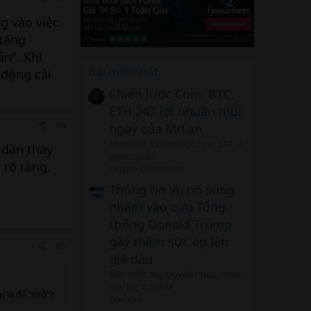
g vào việc
 tăng
n". Khi
Bài mới nhất
 động cải
Chiến lược Coin: BTC,
ETH 247 lợi nhuận mỗi
#4
ngày của MrLan
Mới nhất: Chiến lược Coin 247
4
 dần thay
phút trước
 rõ ràng.
Crypto Currencies
Thông tin vụ nổ súng
nhằm vào cựu Tổng
thống Donald Trump
gây thêm sức ép lên
#3
giá dầu
Mới nhất: Ng Quyên Phúc
Hôm
nay lúc 4:23 PM
 là để “thở”?
Dầu thô