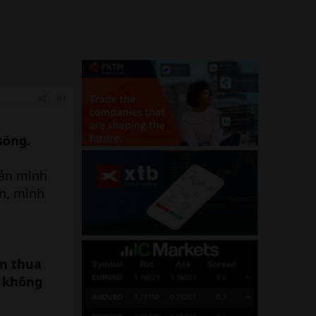
#1
sóng.
oản mình
in, mình
òn thua
à
không