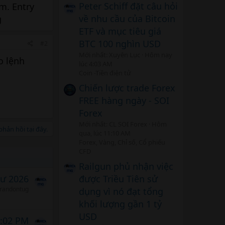
Peter Schiff đặt câu hỏi
m. Entry
về nhu cầu của Bitcoin
g
ETF và mục tiêu giá
BTC 100 nghìn USD
#2
Mới nhất: Xuyên Lục
Hôm nay
o lệnh
lúc 4:03 AM
Coin -Tiền điện tử
Chiến lược trade Forex
FREE hàng ngày - SOI
Forex
Mới nhất: CL SOI Forex
Hôm
hản hồi tại đây.
qua, lúc 11:10 AM
Forex, Vàng, Chỉ số, Cổ phiếu
CFD
Railgun phủ nhận việc
được Triều Tiên sử
tư 2026
randontug
dụng vì nó đạt tổng
khối lượng gần 1 tỷ
USD
4:02 PM