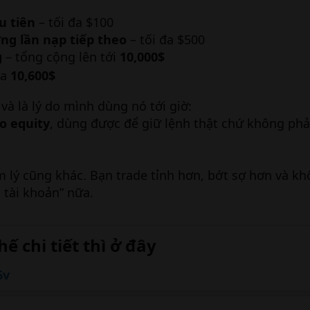
u tiên
– tối đa $100
g lần nạp tiếp theo
– tối đa $500
g
– tổng cộng lên tới
10,000$
đa
10,600$
à là lý do mình dùng nó tới giờ:
o equity
, dùng được để giữ lệnh thật chứ không phả
m lý cũng khác. Bạn trade tỉnh hơn, bớt sợ hơn và k
h tài khoản” nữa.
 chi tiết thì ở đây​
6v