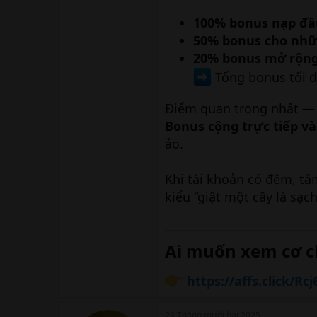
100% bonus nạp đầ
50% bonus cho nhữn
20% bonus mở rộn
Tổng bonus tối 
Điểm quan trọng nhất — v
Bonus cộng trực tiếp và
ảo.
Khi tài khoản có đệm, tâ
kiểu “giật một cây là sạc
Ai muốn xem cơ chế
https://affs.click/Rcj
23 Tháng mười hai 2025