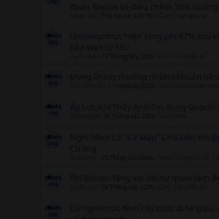
đoán Bitcoin sẽ điều chỉnh 30% xuống
Xuyên Lục
Thứ hai lúc 4:02 PM
Coin -Tiền điện tử
Uniswap thực hiện tăng phí 67% sau 
báo Well từ SEC
Xuyên Lục
13 Tháng bảy 2026
Coin -Tiền điện tử
Đừng khinh thường những khoản tiền 
nhattinhanh
7 Tháng bảy 2026
Sàn chứng khoán Việ
Áp Lực Khi Thấy Anh Em Xung Quanh Ai
syhuytayto
26 Tháng sáu 2026
Sàn Forex
Nghĩ Mình Là "Cá Mập" Cho Đến Khi Bị
Chửng
nhatwang
25 Tháng sáu 2026
Forex, Vàng, Chỉ số, C
Phí Bitcoin tăng vọt khi sự quan tâm đế
Xuyên Lục
24 Tháng sáu 2026
Coin -Tiền điện tử
Cứ nghĩ thức đêm cày cuốc là sẽ giàu, 