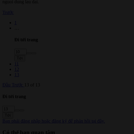
nguoi dung lau dai.
Trước
1
…
Đi tới trang
Tới
11
12
13
Đầu
Trước
13 of 13
Đi tới trang
Tới
Bạn phải đăng nhập hoặc đăng ký để phản hồi tại đây.
Có thể bạn quan tâm