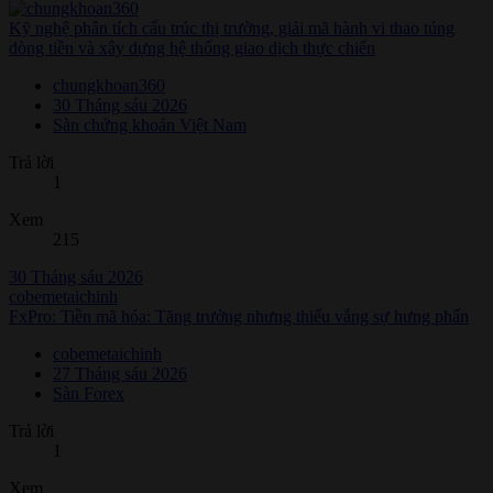
Kỹ nghệ phân tích cấu trúc thị trường, giải mã hành vi thao túng
dòng tiền và xây dựng hệ thống giao dịch thực chiến
chungkhoan360
30 Tháng sáu 2026
Sàn chứng khoán Việt Nam
Trả lời
1
Xem
215
30 Tháng sáu 2026
cobemetaichinh
FxPro: Tiền mã hóa: Tăng trưởng nhưng thiếu vắng sự hưng phấn
cobemetaichinh
27 Tháng sáu 2026
Sàn Forex
Trả lời
1
Xem