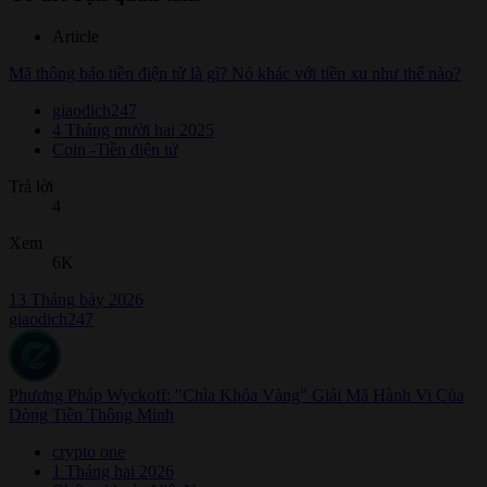
Article
Mã thông báo tiền điện tử là gì? Nó khác với tiền xu như thế nào?
giaodich247
4 Tháng mười hai 2025
Coin -Tiền điện tử
Trả lời
4
Xem
6K
13 Tháng bảy 2026
giaodich247
Phương Pháp Wyckoff: "Chìa Khóa Vàng" Giải Mã Hành Vi Của
Dòng Tiền Thông Minh
crypto one
1 Tháng hai 2026