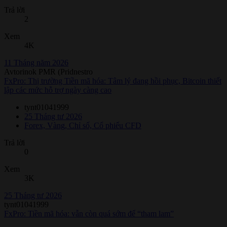
Trả lời
2
Xem
4K
11 Tháng năm 2026
Avtorinok PMR (Pridnestro
FxPro: Thị trường Tiền mã hóa: Tâm lý đang hồi phục, Bitcoin thiết
lập các mức hỗ trợ ngày càng cao
tynt01041999
25 Tháng tư 2026
Forex, Vàng, Chỉ số, Cổ phiếu CFD
Trả lời
0
Xem
3K
25 Tháng tư 2026
tynt01041999
FxPro: Tiền mã hóa: vẫn còn quá sớm để “tham lam”