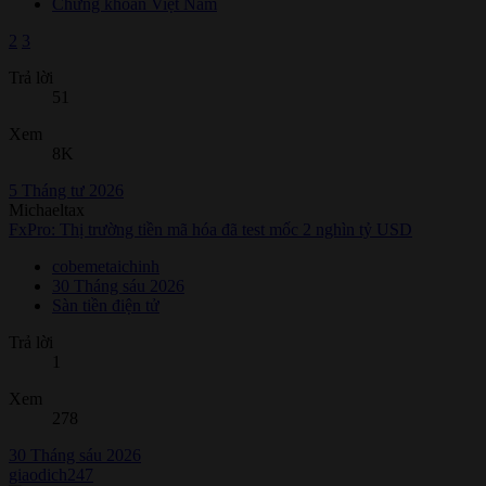
Chứng khoán Việt Nam
2
3
Trả lời
51
Xem
8K
5 Tháng tư 2026
Michaeltax
FxPro: Thị trường tiền mã hóa đã test mốc 2 nghìn tỷ USD
cobemetaichinh
30 Tháng sáu 2026
Sàn tiền điện tử
Trả lời
1
Xem
278
30 Tháng sáu 2026
giaodich247