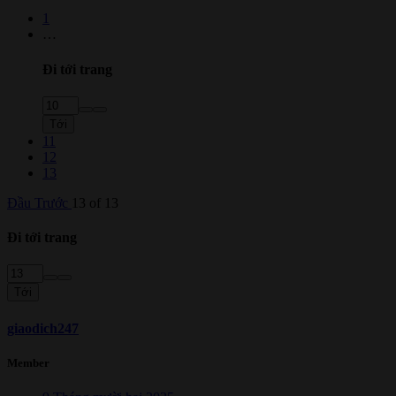
1
…
Đi tới trang
Tới
11
12
13
Đầu
Trước
13 of 13
Đi tới trang
Tới
giaodich247
Member