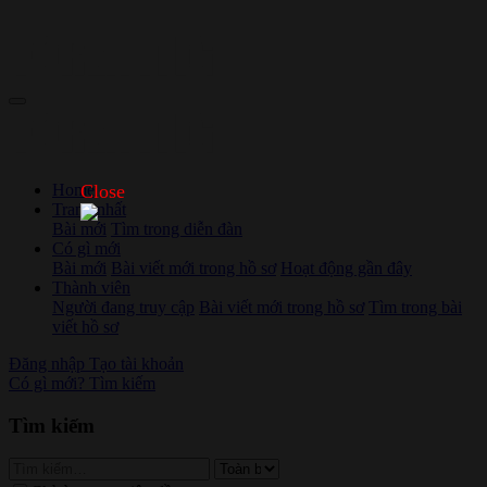
Home
Close
Trang nhất
Bài mới
Tìm trong diễn đàn
Có gì mới
Bài mới
Bài viết mới trong hồ sơ
Hoạt động gần đây
Thành viên
Người đang truy cập
Bài viết mới trong hồ sơ
Tìm trong bài
viết hồ sơ
Đăng nhập
Tạo tài khoản
Có gì mới?
Tìm kiếm
Tìm kiếm