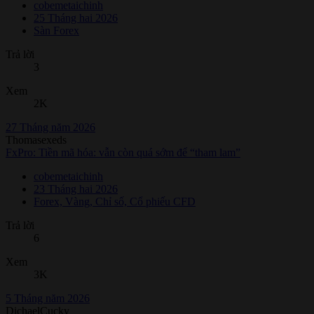
cobemetaichinh
25 Tháng hai 2026
Sàn Forex
Trả lời
3
Xem
2K
27 Tháng năm 2026
Thomasexeds
FxPro: Tiền mã hóa: vẫn còn quá sớm để “tham lam”
cobemetaichinh
23 Tháng hai 2026
Forex, Vàng, Chỉ số, Cổ phiếu CFD
Trả lời
6
Xem
3K
5 Tháng năm 2026
DichaelCucky