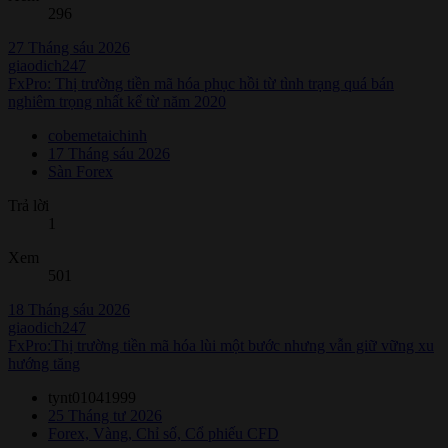
296
27 Tháng sáu 2026
giaodich247
FxPro: Thị trường tiền mã hóa phục hồi từ tình trạng quá bán
nghiêm trọng nhất kể từ năm 2020
cobemetaichinh
17 Tháng sáu 2026
Sàn Forex
Trả lời
1
Xem
501
18 Tháng sáu 2026
giaodich247
FxPro:Thị trường tiền mã hóa lùi một bước nhưng vẫn giữ vững xu
hướng tăng
tynt01041999
25 Tháng tư 2026
Forex, Vàng, Chỉ số, Cổ phiếu CFD