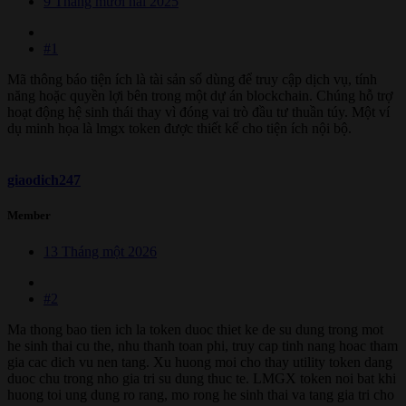
9 Tháng mười hai 2025
#1
Mã thông báo tiện ích là tài sản số dùng để truy cập dịch vụ, tính
năng hoặc quyền lợi bên trong một dự án blockchain. Chúng hỗ trợ
hoạt động hệ sinh thái thay vì đóng vai trò đầu tư thuần túy. Một ví
dụ minh họa là lmgx token được thiết kế cho tiện ích nội bộ.
giaodich247
Member
13 Tháng một 2026
#2
Ma thong bao tien ich la token duoc thiet ke de su dung trong mot
he sinh thai cu the, nhu thanh toan phi, truy cap tinh nang hoac tham
gia cac dich vu nen tang. Xu huong moi cho thay utility token dang
duoc chu trong nho gia tri su dung thuc te. LMGX token noi bat khi
huong toi ung dung ro rang, mo rong he sinh thai va tang gia tri cho