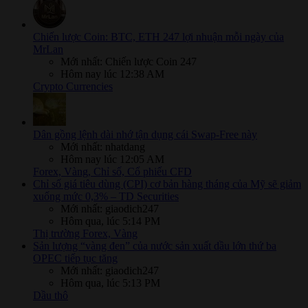
Chiến lược Coin: BTC, ETH 247 lợi nhuận mỗi ngày của
MrLan
Mới nhất: Chiến lược Coin 247
Hôm nay lúc 12:38 AM
Crypto Currencies
Dân gồng lệnh dài nhớ tận dụng cái Swap-Free này
Mới nhất: nhatdang
Hôm nay lúc 12:05 AM
Forex, Vàng, Chỉ số, Cổ phiếu CFD
Chỉ số giá tiêu dùng (CPI) cơ bản hàng tháng của Mỹ sẽ giảm
xuống mức 0,3% – TD Securities
Mới nhất: giaodich247
Hôm qua, lúc 5:14 PM
Thị trường Forex, Vàng
Sản lượng “vàng đen” của nước sản xuất dầu lớn thứ ba
OPEC tiếp tục tăng
Mới nhất: giaodich247
Hôm qua, lúc 5:13 PM
Dầu thô