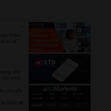
 tạp, thậm
ủi ro và
 những khó
ể tìm kiếm
hân chủ yếu
cần thiết để