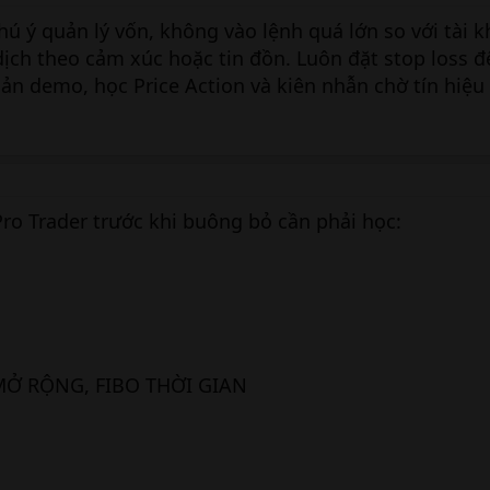
hú ý quản lý vốn, không vào lệnh quá lớn so với tài 
dịch theo cảm xúc hoặc tin đồn. Luôn đặt stop loss đ
hoản demo, học Price Action và kiên nhẫn chờ tín hiệu
Pro Trader trước khi buông bỏ cần phải học:
 MỞ RỘNG, FIBO THỜI GIAN