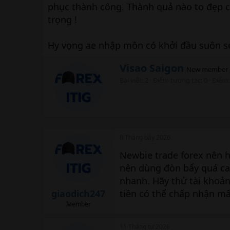
phục thành công. Thành quả nào to đẹp 
trọng !
Hy vọng ae nhập môn có khởi đầu suôn sẻ,
W
Visao Saigon
New member
r
Bài viết
2
Điểm tương tác
0
Điểm
i
t
t
e
n
b
8 Tháng bảy 2026
y
Newbie trade forex nên h
nên dùng đòn bẩy quá cao
nhanh. Hãy thử tài khoản
giaodich247
tiền có thể chấp nhận mấ
Member
11 Tháng tư 2026