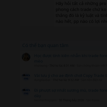
Hãy hỏi tất cả những pro
phong cách trade chứ ko
thắng đó là kỷ luật và tí
nào hết, pp nào có lợi nh
Có thể bạn quan tâm
Học được tính kiên nhẫn khi trade fo
mèo
nhatwang
Thứ tư lúc 8:31 AM
Sàn chứng khoán Việt
Vài lưu ý cho ae định chơi Copy Trad
dungdaubac
Thứ hai lúc 9:32 AM
Sàn tiền điện tử
Đi phượt sợ nhất sương mù, trade fore
dày
tienmanhnguyen
30 Tháng bảy 2026
Sàn Forex