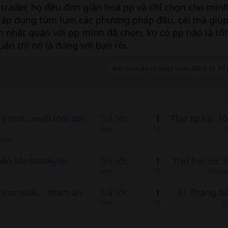
 trader, họ đều đơn giản hoá pp và chỉ chọn cho mìn
 áp dụng tùm lum các phương pháp đâu, cái mà giúp
nh nhất quán với pp mình đã chọn, ko có pp nào là tố
uận thì nó là đúng với bạn rồi.
Bạn phải đăng nhập hoặc đăng ký để p
rex nhờ… nuôi một con
Trả lời
1
Thứ tư lúc 1
Xem
55
t
 Nam
e bên Markets4you
Trả lời
1
Thứ hai lúc 
Xem
72
ductai
x sợ nhất... tham ăn
Trả lời
1
31 Tháng b
Xem
72
t