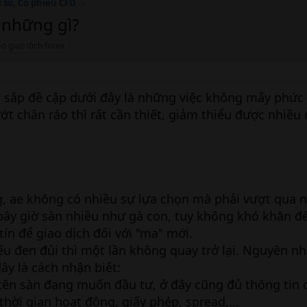
ỉ số, Cổ phiếu CFD
ý những gì?
o giao dịch forex
h sắp đề cập dưới đây là những việc không mấy phức
ớt chân ráo thì rất cần thiết, giảm thiểu được nhiều r
ng, ae không có nhiều sự lựa chọn mà phải vượt qua
 bây giờ sàn nhiều như gà con, tuy không khó khăn đ
tín để giao dịch đối với "ma" mới.
nếu đen đủi thì một lần không quay trở lại. Nguyên n
ây là cách nhận biết:
 tên sàn đang muốn đầu tư, ở đây cũng đủ thông tin 
hời gian hoạt động, giấy phép, spread,...