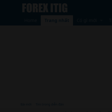
Home
Trang nhất
Có gì mới
T
Bài mới
Tìm trong diễn đàn