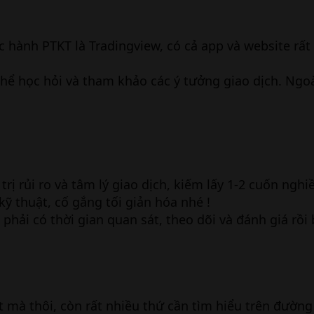
c hành PTKT là Tradingview, có cả app và website rất
hể học hỏi và tham khảo các ý tưởng giao dịch. Ngoà
trị rủi ro và tâm lý giao dịch, kiếm lấy 1-2 cuốn ngh
ỹ thuật, cố gắng tối giản hóa nhé !
 phải có thời gian quan sát, theo dõi và đánh giá rồi 
 mà thôi, còn rất nhiều thứ cần tìm hiểu trên đường