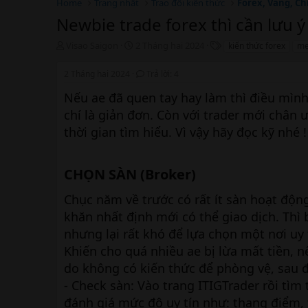
Home
Trang nhất
Trao đổi kiến thức
Forex, Vàng, Ch
Newbie trade forex thì cần lưu 
T
N
T
Visao Saigon
2 Tháng hai 2024
kiến thức forex
mẹ
h
g
h
r
à
ẻ
2 Tháng hai 2024
Trả lời: 4
e
y
a
b
Nếu ae đã quen tay hay làm thì điều mìn
d
ắ
chí là giản đơn. Còn với trader mới chân ư
s
t
thời gian tìm hiểu. Vì vậy hãy đọc kỹ nhé !
t
đ
a
ầ
r
u
t
CHỌN SÀN (Broker)​
e
r
Chục năm về trước có rất ít sàn hoạt độ
khăn nhất định mới có thể giao dịch. Thì
nhưng lại rất khó để lựa chọn một nơi uy 
Khiến cho quá nhiều ae bị lừa mất tiền, 
do không có kiến thức để phòng vệ, sau đ
- Check sàn: Vào trang ITIGTrader rồi tìm
đánh giá mức độ uy tín như: thang điểm, t