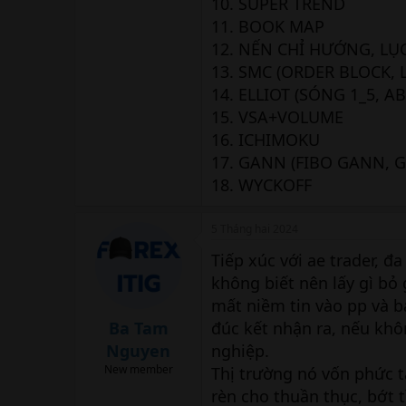
10. SUPER TREND
11. BOOK MAP
12. NẾN CHỈ HƯỚNG, LỤ
13. SMC (ORDER BLOCK, 
14. ELLIOT (SÓNG 1_5, AB
15. VSA+VOLUME
16. ICHIMOKU
17. GANN (FIBO GANN, 
18. WYCKOFF
5 Tháng hai 2024
Tiếp xúc với ae trader, đ
không biết nên lấy gì bỏ 
mất niềm tin vào pp và bả
Ba Tam
đúc kết nhận ra, nếu khô
Nguyen
nghiệp.
New member
Thị trường nó vốn phức 
rèn cho thuần thục, bớt t