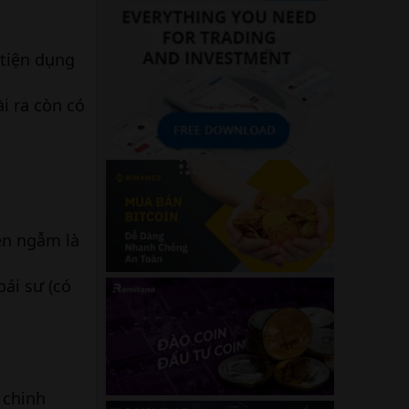
 tiện dụng
i ra còn có
iền ngẫm là
bái sư (có
 chinh