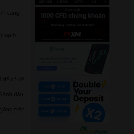
ình càng
t sạch
ì để có kế
. Đánh dấu
ngóng trên