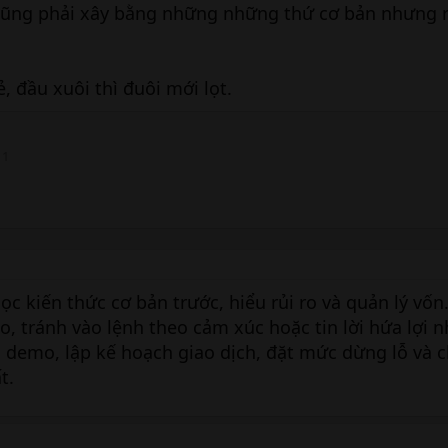
cũng phải xây bằng những những thứ cơ bản nhưng 
 đầu xuôi thì đuôi mới lọt.
1
ọc kiến thức cơ bản trước, hiểu rủi ro và quản lý vố
, tránh vào lệnh theo cảm xúc hoặc tin lời hứa lợi 
 demo, lập kế hoạch giao dịch, đặt mức dừng lỗ và 
t.