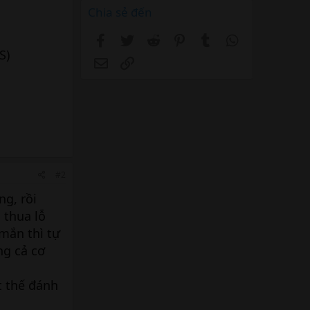
Chia sẻ đến
Facebook
Twitter
Reddit
Pinterest
Tumblr
WhatsApp
S)
Email
Link
#2
ng, rồi
 thua lỗ
 mắn thì tự
ng cả cơ
t thế đánh