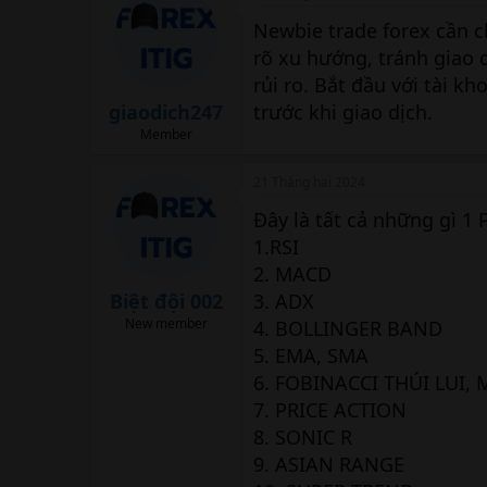
Newbie trade forex cần c
rõ xu hướng, tránh giao 
rủi ro. Bắt đầu với tài k
giaodich247
trước khi giao dịch.
Member
21 Tháng hai 2024
Đây là tất cả những gì 1 
1.RSI
2. MACD
Biệt đội 002
3. ADX
New member
4. BOLLINGER BAND
5. EMA, SMA
6. FOBINACCI THÚI LUI,
7. PRICE ACTION
8. SONIC R
9. ASIAN RANGE