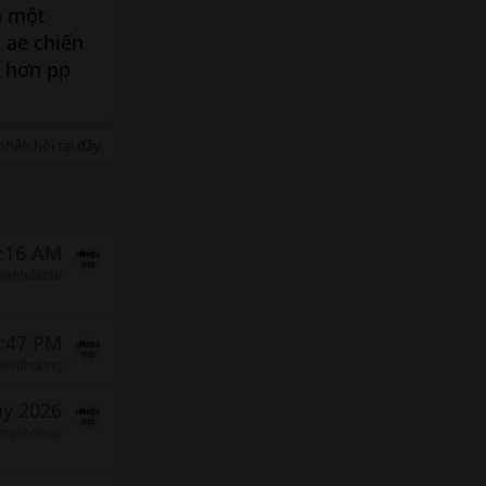
h một
 ae chiến
t hơn pp
hản hồi tại đây.
0:16 AM
hanhdat36
3:47 PM
binhthuong
ảy 2026
ungkhoisuy