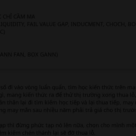
C CHỈ CẦM MA
LIQUIDITY, FAIL VALUE GAP, INDUCMENT, CHOCH, BO
C)
GANN FAN, BOX GANN)
a số đi vào vòng luẩn quẩn, tìm học kiến thức trên mạ
gì, mang kiến thức ra để thử thị trường xong thua lỗ,
n thân lại đi tìm kiếm học tiếp và lại thua tiếp, may
ng may mắn sau nhiều năm phải trả giá cho thị trườ
tạp thì đừng phức tạp nó lên nữa, chọn cho mình mộ
ìm kiếm chén thánh lại sẽ đỡ thua lỗ.