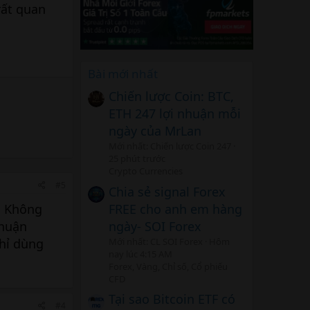
rất quan
Bài mới nhất
Chiến lược Coin: BTC,
ETH 247 lợi nhuận mỗi
ngày của MrLan
Mới nhất: Chiến lược Coin 247
25 phút trước
Crypto Currencies
#5
Chia sẻ signal Forex
FREE cho anh em hàng
n. Không
ngày- SOI Forex
nhuận
Mới nhất: CL SOI Forex
Hôm
chỉ dùng
nay lúc 4:15 AM
Forex, Vàng, Chỉ số, Cổ phiếu
CFD
Tại sao Bitcoin ETF có
#4