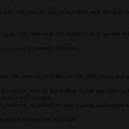
/inbox mời chào thì đều có mục đích, mức độ nhiệt t
bỏ ngay, chấp nhận mất chứ không cố theo lao kẻo mấ
Exness
,
XM
, IC markets, Tickmill...
hưa biết xem tin tức ở đâu, tin tức gồm những loại g
kê đủ loại tin, mức độ ảnh hưởng và thời gian diễn ra
 bình, tin đỏ là mạnh
trị, thiên tai, dịch bệnh thì phải thường xuyên nghe 
Nonfarm Payroll, CPI, FED, GDP.