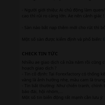
- Người giới thiệu: Ai chủ động làm quen
cao thì rủi ro càng lớn. Ae nên cảnh giác !
- Sàn nào bắt nạp thêm mới cho rút thì 
Một số sàn được kiểm định và phổ biến:
CHECK TIN TỨC​
Nhiều ae giao dịch cả nửa năm rồi cũng c
hoạch giao dịch ?
- Tin cố định: Tại Forexfactory có thống 
vàng là ảnh hưởng nhẹ, màu cam là trung
- Tin bất thường: Như chiến tranh, chính 
báo đài, hội nhóm,...
Một số tin biến động rất mạnh cần lưu ý: 