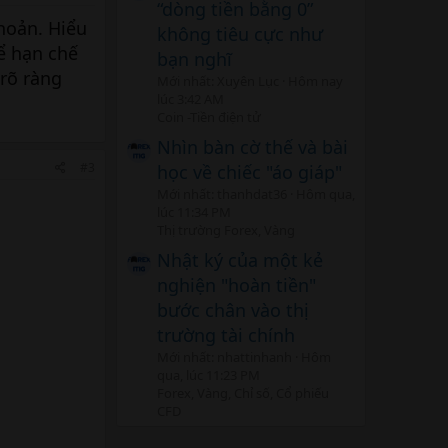
“dòng tiền bằng 0”
khoản. Hiểu
không tiêu cực như
ể hạn chế
bạn nghĩ
 rõ ràng
Mới nhất: Xuyên Lục
Hôm nay
lúc 3:42 AM
Coin -Tiền điện tử
Nhìn bàn cờ thế và bài
#3
học về chiếc "áo giáp"
Mới nhất: thanhdat36
Hôm qua,
lúc 11:34 PM
Thị trường Forex, Vàng
Nhật ký của một kẻ
nghiện "hoàn tiền"
bước chân vào thị
trường tài chính
Mới nhất: nhattinhanh
Hôm
qua, lúc 11:23 PM
Forex, Vàng, Chỉ số, Cổ phiếu
CFD