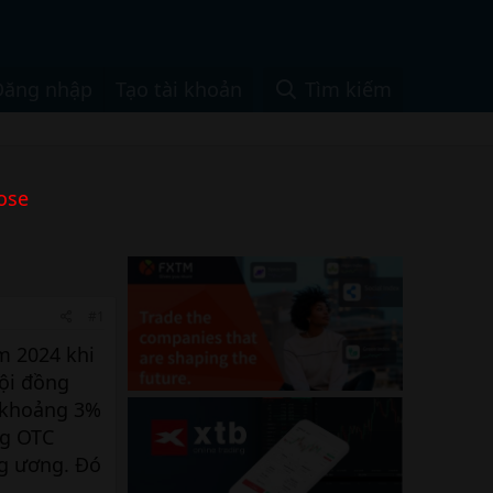
Đăng nhập
Tạo tài khoản
Tìm kiếm
ose
#1
m 2024 khi
Hội đồng
g khoảng 3%
ng OTC
ng ương. Đó