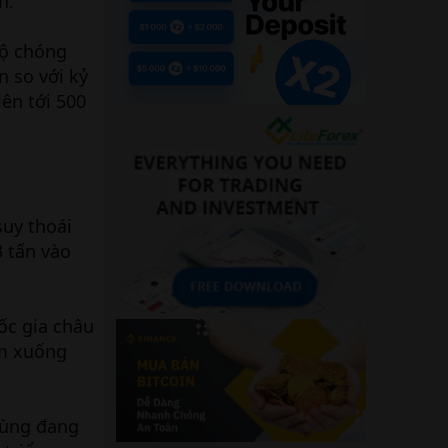
h.
độ chóng
 so với kỷ
ên tới 500
suy thoái
3 tấn vào
ốc gia châu
ảm xuống
dùng đang