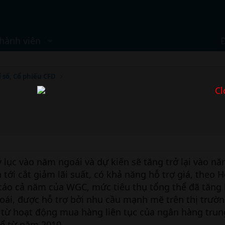
hành viên
ỉ số, Cổ phiếu CFD
Cl
 lục vào năm ngoái và dự kiến sẽ tăng trở lại vào nă
 tới cắt giảm lãi suất, có khả năng hỗ trợ giá, theo 
 cáo cả năm của WGC, mức tiêu thụ tổng thể đã tăn
oái, được hỗ trợ bởi nhu cầu mạnh mẽ trên thị trườ
 từ hoạt động mua hàng liên tục của ngân hàng tru
kể từ năm 2010.