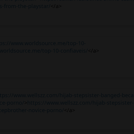
-from-the-playstar/
</a>
ps://www.worldsource.me/top-10-
worldsource.me/top-10-confiaveis/
</a>
tps://www.wellszz.com/hijab-stepsister-banged-beca
ce-porno/
>
https://www.wellszz.com/hijab-stepsister
tepbrother-novice-porno/
</a>