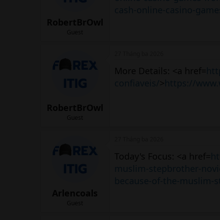
cash-online-casino-games
RobertBrOwl
Guest
27 Tháng ba 2026
More Details: <a href=
htt
confiaveis/
>
https://www.
RobertBrOwl
Guest
27 Tháng ba 2026
Today's Focus: <a href=
ht
muslim-stepbrother-novi
because-of-the-muslim-s
Arlencoals
Guest