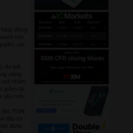
, hoạt động
atoni cho
quyền, các
, do bất
rung ương
nh mẽ nhằm
t giảm lãi
a yếu hơn.
C đạt 753%
hà đầu tư
 lớn được