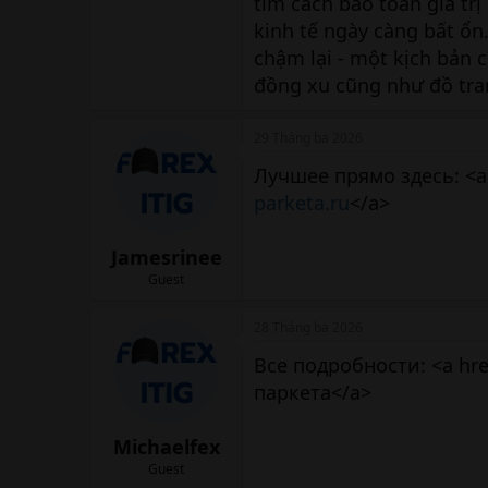
tìm cách bảo toàn giá trị
kinh tế ngày càng bất ổn
chậm lại - một kịch bản 
đồng xu cũng như đồ tra
29 Tháng ba 2026
Лучшее прямо здесь: <a
parketa.ru
</a>
Jamesrinee
Guest
28 Tháng ba 2026
Все подробности: <a hre
паркета</a>
Michaelfex
Guest