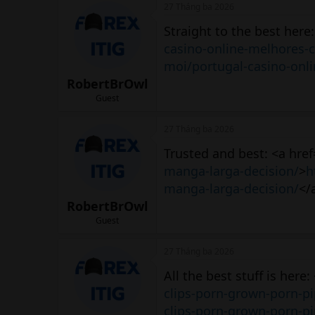
27 Tháng ba 2026
Straight to the best here:
casino-online-melhores-c
moi/portugal-casino-onl
RobertBrOwl
Guest
27 Tháng ba 2026
Trusted and best: <a href
manga-larga-decision/
>
h
manga-larga-decision/
</
RobertBrOwl
Guest
27 Tháng ba 2026
All the best stuff is here:
clips-porn-grown-porn-pi
clips-porn-grown-porn-pi