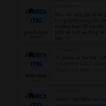
27 Tháng ba 2026
Nhu cầu vàng đạt kỷ lục
trung ương trong bối cản
thường được hỗ trợ, đặc b
giaodich247
USD, lãi suất và dòng ti
Member
hạn.
27 Tháng ba 2026
All details at the link: <a
movies-free-indian-porn
movies-free-indian-porn
Arlencoals
Guest
27 Tháng ba 2026
Today's highlights are he
online-casino-games-from