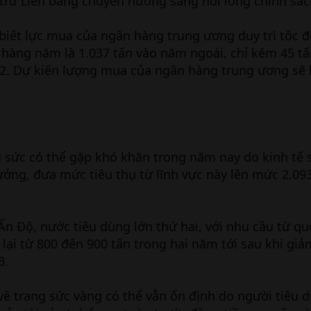
 trữ Liên bang chuyển hướng sang nới lỏng chính sác
biết lực mua của ngân hàng trung ương duy trì tốc 
hàng năm là 1.037 tấn vào năm ngoái, chỉ kém 45 tấn
22. Dự kiến lượng mua của ngân hàng trung ương sẽ l
 sức có thể gặp khó khăn trong năm nay do kinh tế 
ưởng, đưa mức tiêu thụ từ lĩnh vực này lên mức 2.09
Ấn Độ, nước tiêu dùng lớn thứ hai, với nhu cầu từ qu
 lại từ 800 đến 900 tấn trong hai năm tới sau khi gi
3.
về trang sức vàng có thể vẫn ổn định do người tiêu 