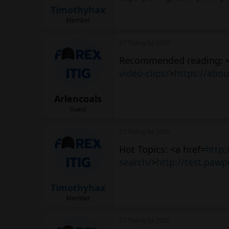
Timothyhax
Member
27 Tháng ba 2026
Recommended reading: <
video-clips/
>
https://abou
Arlencoals
Guest
27 Tháng ba 2026
Hot Topics: <a href=
http:
search/
>
http://test.pawp
Timothyhax
Member
27 Tháng ba 2026