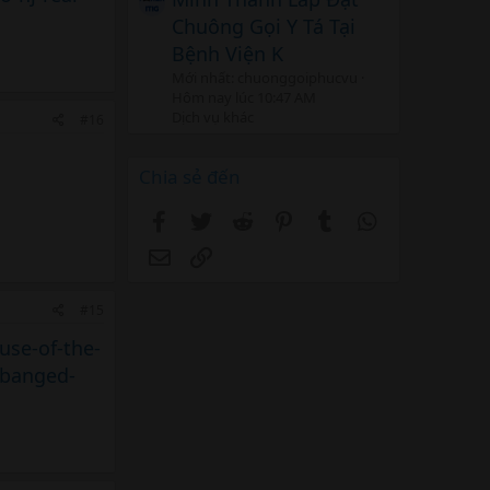
Chuông Gọi Y Tá Tại
Bệnh Viện K
Mới nhất: chuonggoiphucvu
Hôm nay lúc 10:47 AM
Dịch vụ khác
#16
Chia sẻ đến
Facebook
Twitter
Reddit
Pinterest
Tumblr
WhatsApp
Email
Link
#15
use-of-the-
-banged-