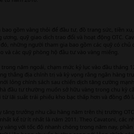
 bao gồm vàng thỏi để đầu tư, đồ trang sức, tiền xu
ương, quỹ giao dịch trao đổi và hoạt động OTC. Cav
ai đó, những người tham gia bao gồm các quỹ có chủ 
cao và các quỹ phòng hộ đầu tư vào vàng miếng.
 trong năm ngoái, chạm mức kỷ lục vào đầu tháng 12
căng thẳng địa chính trị và kỳ vọng rằng ngân hàng t
 nới lỏng chính sách sau chiến dịch tăng cường mạ
nhà đầu tư thường muốn sở hữu vàng trong chu kỳ cắ
 từ lãi suất trái phiếu kho bạc thấp hơn và đồng đô l
y tăng trưởng nhu cầu hàng năm trên thị trường OT
hất kể từ ít nhất là năm 2011. Theo Cavatoni, các n
 lũy vàng với tốc độ nhanh chóng trong năm nay, phần