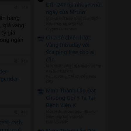
ETH 247 lợi nhuận mỗi
#19
ngày của MrLan
gân hàng
Mới nhất: Chiến lược Coin 247
Hôm nay lúc 4:30 PM
, giá vàng
Crypto Currencies
 tỷ giá
Chia sẻ chiến lược
trong ngắn
Vàng Intraday với
Scalping free cho ai
cần
#18
Mới nhất: Siêu Lợi Nhuận
Hôm
der-
nay lúc 4:22 PM
Forex, Vàng, Chỉ số, Cổ phiếu
-gender-
CFD
Minh Thành Lắp Đặt
Chuông Gọi Y Tá Tại
Bệnh Viện K
Mới nhất: chuonggoiphucvu
#17
Hôm nay lúc 3:14 PM
real-cash-
Dịch vụ khác
o-nj-real-
Minh Thành Lắp Đặt