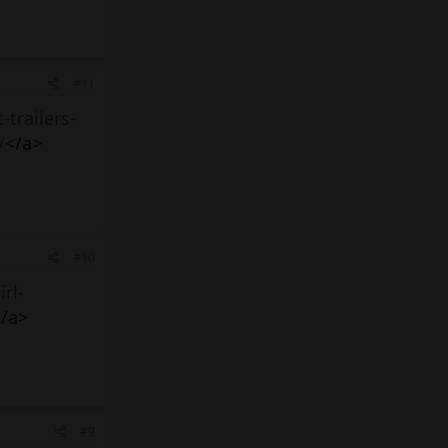
#11
trailers-
/
</a>
#10
rl-
</a>
#9