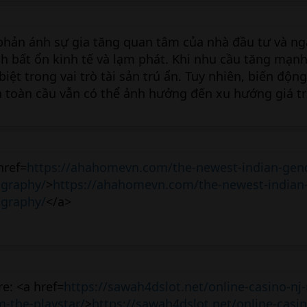
 phản ánh sự gia tăng quan tâm của nhà đầu tư và n
h bất ổn kinh tế và lạm phát. Khi nhu cầu tăng mạnh
iệt trong vai trò tài sản trú ẩn. Tuy nhiên, biến động
ền toàn cầu vẫn có thể ảnh hưởng đến xu hướng giá 
 href=
https://ahahomevn.com/the-newest-indian-gen
ography/
>
https://ahahomevn.com/the-newest-indian
ography/
</a>
re: <a href=
https://sawah4dslot.net/online-casino-nj-
-the-playstar/
>
https://sawah4dslot.net/online-casin