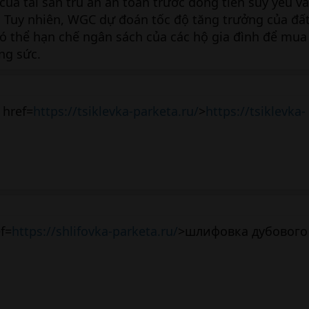
 của tài sản trú ẩn an toàn trước đồng tiền suy yếu và
. Tuy nhiên, WGC dự đoán tốc độ tăng trưởng của đấ
có thể hạn chế ngân sách của các hộ gia đình để mua
ng sức.
 href=
https://tsiklevka-parketa.ru/
>
https://tsiklevka-
f=
https://shlifovka-parketa.ru/
>шлифовка дубового