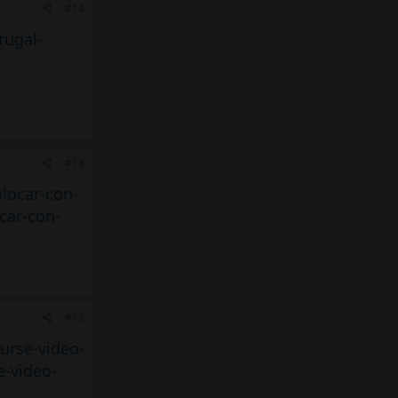
#14
tugal-
#13
olocar-con-
car-con-
#12
ourse-video-
e-video-