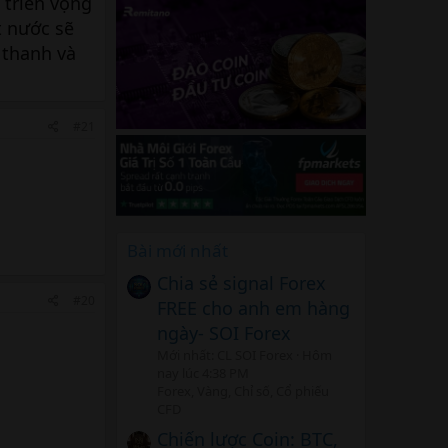
 triển vọng
t nước sẽ
 thanh và
#21
Bài mới nhất
Chia sẻ signal Forex
#20
FREE cho anh em hàng
ngày- SOI Forex
Mới nhất: CL SOI Forex
Hôm
nay lúc 4:38 PM
Forex, Vàng, Chỉ số, Cổ phiếu
CFD
Chiến lược Coin: BTC,