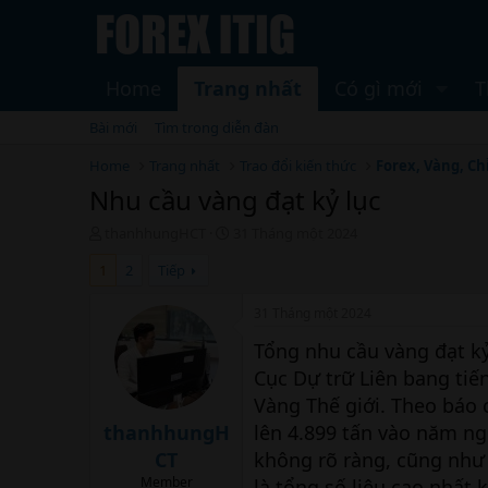
Home
Trang nhất
Có gì mới
T
Bài mới
Tìm trong diễn đàn
Home
Trang nhất
Trao đổi kiến thức
Forex, Vàng, Ch
Nhu cầu vàng đạt kỷ lục
T
N
thanhhungHCT
31 Tháng một 2024
h
g
1
2
Tiếp
r
à
e
y
a
b
31 Tháng một 2024
d
ắ
Tổng nhu cầu vàng đạt kỷ
s
t
t
đ
Cục Dự trữ Liên bang tiến
a
ầ
Vàng Thế giới. Theo báo
r
u
t
thanhhungH
lên 4.899 tấn vào năm ng
e
CT
không rõ ràng, cũng như
r
Member
là tổng số liệu cao nhất 