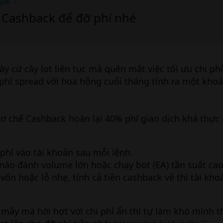
ịch
 Cashback để đỡ phí nhé
y cứ cày lot liên tục mà quên mất việc tối ưu chi ph
 phí spread với hoa hồng cuối tháng tính ra một kho
ơ chế Cashback hoàn lại 40% phí giao dịch khá thực
phí vào tài khoản sau mỗi lệnh.
 nào đánh volume lớn hoặc chạy bot (EA) tần suất cao
vốn hoặc lỗ nhẹ, tính cả tiền cashback về thì tài kho
 mấy mà hời hợt với chi phí ẩn thì tự làm khó mình t