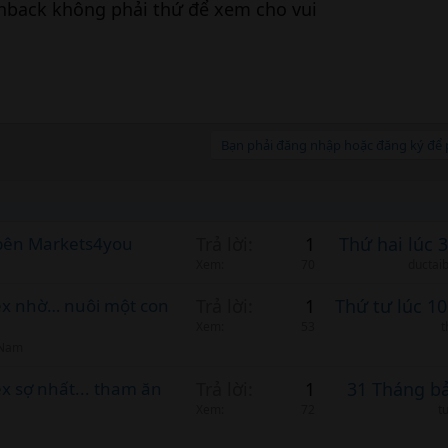
hback không phải thứ để xem cho vui
Bạn phải đăng nhập hoặc đăng ký để p
e bên Markets4you
Trả lời
1
Thứ hai lúc 
Xem
70
ductai
rex nhờ… nuôi một con
Trả lời
1
Thứ tư lúc 1
Xem
53
t
 Nam
x sợ nhất... tham ăn
Trả lời
1
31 Tháng b
Xem
72
t