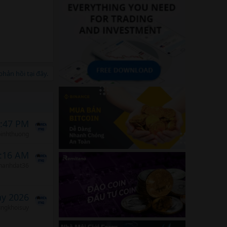
hản hồi tại đây.
3:47 PM
binhthuong
0:16 AM
hanhdat36
ảy 2026
ungkhoisuy