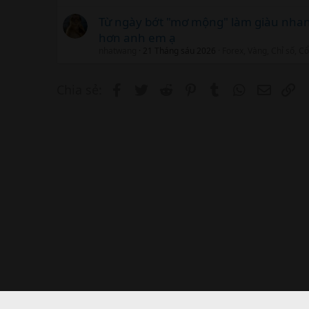
Từ ngày bớt "mơ mộng" làm giàu nhanh
hơn anh em ạ
nhatwang
21 Tháng sáu 2026
Forex, Vàng, Chỉ số, C
Facebook
Twitter
Reddit
Pinterest
Tumblr
WhatsApp
Email
Li
Chia sẻ: