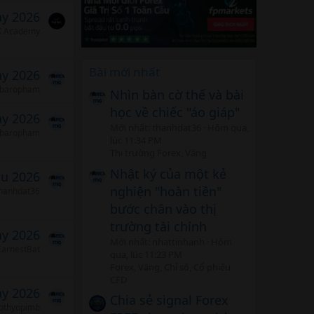
ảy 2026
 Academy
Bài mới nhất
ảy 2026
baropham
Nhìn bàn cờ thế và bài
học về chiếc "áo giáp"
ảy 2026
Mới nhất: thanhdat36
Hôm qua,
baropham
lúc 11:34 PM
Thị trường Forex, Vàng
Nhật ký của một kẻ
áu 2026
nghiện "hoàn tiền"
hanhdat36
bước chân vào thị
trường tài chính
ảy 2026
Mới nhất: nhattinhanh
Hôm
EarnestBat
qua, lúc 11:23 PM
Forex, Vàng, Chỉ số, Cổ phiếu
CFD
ảy 2026
Chia sẻ signal Forex
othyopimb