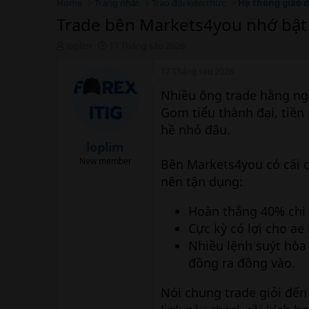
Home
Trang nhất
Trao đổi kiến thức
Hệ thống giao d
Trade bên Markets4you nhớ bật
T
N
loplim
17 Tháng sáu 2026
h
g
r
à
17 Tháng sáu 2026
e
y
Nhiều ông trade hằng ngà
a
b
d
ắ
Gom tiểu thành đại, tiền
s
t
hề nhỏ đâu.
t
đ
a
ầ
loplim
r
u
New member
Bên Markets4you có cái c
t
nên tận dụng:
e
r
Hoàn thẳng 40% chi 
Cực kỳ có lợi cho ae
Nhiều lệnh suýt hòa 
đồng ra đồng vào.
Nói chung trade giỏi đến