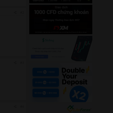
#2
#3
#4