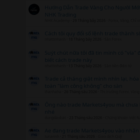
Hướng Dẫn Trade Vàng Cho Người Mới
NHK Trading
NHK Academy
29 Tháng bảy 2026
Forex, Vàng, Chỉ 
Cách tôi quy đổi số lệnh trade thành s
nhattinhanh
18 Tháng bảy 2026
Sàn Forex
Suýt chút nữa tôi đã tin mình có "vía" 
biết cách trade này
nhattinhanh
13 Tháng bảy 2026
Sàn tiền điện tử
Trade cả tháng giật mình nhìn lại, hóa
toàn "làm công không" cho sàn
thanhaha
26 Tháng sáu 2026
Thị trường Forex, Vàng
Ông nào trade Markets4you mà chưa bậ
nhé
dungdaubac
23 Tháng sáu 2026
Chứng khoán Việt 
Ae đang trade Markets4you vào nhận l
tunannh
21 Tháng sáu 2026
Giao dịch Quỹ