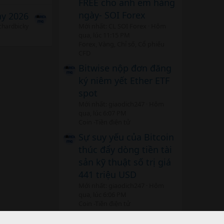
FREE cho anh em hàng
ngày- SOI Forex
ảy 2026
Mới nhất: CL SOI Forex
Hôm
chardbicky
qua, lúc 11:15 PM
Forex, Vàng, Chỉ số, Cổ phiếu
CFD
Bitwise nộp đơn đăng
ký niêm yết Ether ETF
spot
Mới nhất: giaodich247
Hôm
qua, lúc 6:07 PM
Coin -Tiền điện tử
Sự suy yếu của Bitcoin
thúc đẩy dòng tiền tài
sản kỹ thuật số trị giá
441 triệu USD
Mới nhất: giaodich247
Hôm
qua, lúc 6:06 PM
Coin -Tiền điện tử