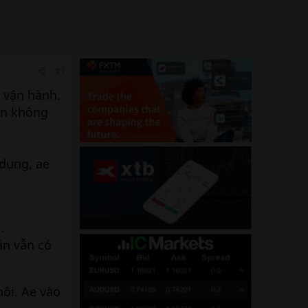
#1
í vận hành.
ản không
 dụng, ae
.
ản vẫn có
hôi. Ae vào