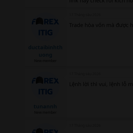
link này check rồi kích h
17 Tháng sáu 2026
Trade hòa vốn mà được h
ductaibinhth
uong
New member
17 Tháng sáu 2026
Lệnh lời thì vui, lệnh lỗ
tunannh
New member
17 Tháng sáu 2026