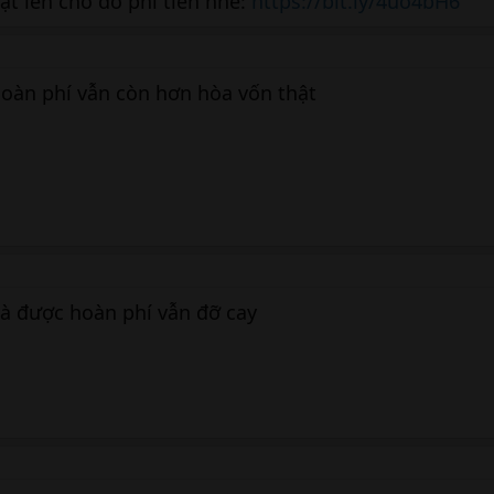
oạt lên cho đỡ phí tiền nhé:
https://bit.ly/4uo4bH6
oàn phí vẫn còn hơn hòa vốn thật
 mà được hoàn phí vẫn đỡ cay