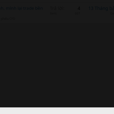
, mình lại trade bền
Trả lời
4
13 Tháng b
Xem
667
Gi
ổ phiếu CFD
nk