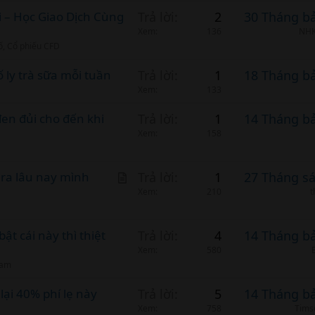
 – Học Giao Dịch Cùng
Trả lời
2
30 Tháng b
Xem
136
NHK
số, Cổ phiếu CFD
ố ly trà sữa mỗi tuần
Trả lời
1
18 Tháng b
Xem
133
đen đủi cho đến khi
Trả lời
1
14 Tháng b
Xem
158
A
 ra lâu nay mình
Trả lời
1
27 Tháng s
r
Xem
210
t
t
i
t cái này thì thiệt
Trả lời
4
14 Tháng b
c
Xem
580
l
Nam
e
ại 40% phí lẹ này
Trả lời
5
14 Tháng b
Xem
758
Tims