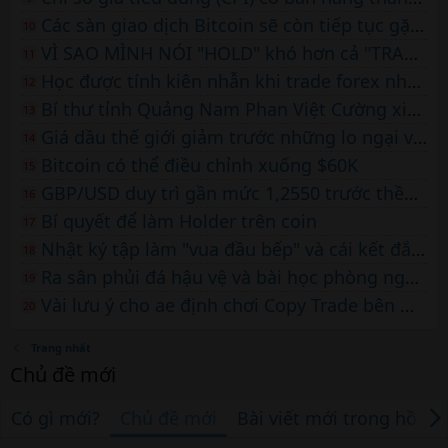
Các sàn giao dịch Bitcoin sẽ còn tiếp tục gặp khó khăn
10
VÌ SAO MÌNH NÓI "HOLD" khó hơn cả "TRADE"
11
Học được tính kiên nhẫn khi trade forex nhờ… nuôi một con mèo
12
Bí thư tỉnh Quảng Nam Phan Việt Cường xin nghỉ hưu vì lý do sức khỏe
13
Giá dầu thế giới giảm trước những lo ngại về nhu cầu tại Trung Quốc
14
Bitcoin có thể điều chỉnh xuống $60K
15
GBP/USD duy trì gần mức 1,2550 trước thềm công bố dữ liệu Tỷ lệ thất nghiệp
16
Bí quyết để làm Holder trên coin
17
Nhật ký tập làm "vua đầu bếp" và cái kết đắng trên sàn forex
18
Ra sân phủi đá hậu vệ và bài học phòng ngự trên sàn forex
19
Vài lưu ý cho ae định chơi Copy Trade bên Markets4you
20
Trang nhất
Chủ đề mới
Có gì mới?
Chủ đề mới
Bài viết mới trong hồ sơ