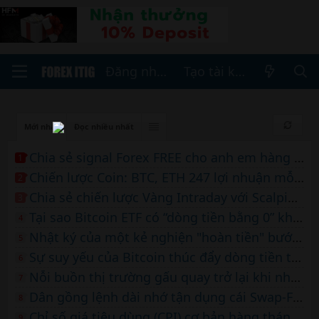
Đăng nhập
Tạo tài khoản
Mới nhất
Đọc nhiều nhất
Chia sẻ signal Forex FREE cho anh em hàng ngày- SOI Forex
1
Chiến lược Coin: BTC, ETH 247 lợi nhuận mỗi ngày của MrLan
2
Chia sẻ chiến lược Vàng Intraday với Scalping free cho ai cần
3
Tại sao Bitcoin ETF có “dòng tiền bằng 0” không tiêu cực như bạn nghĩ
4
Nhật ký của một kẻ nghiện "hoàn tiền" bước chân vào thị trường tài chính
5
Sự suy yếu của Bitcoin thúc đẩy dòng tiền tài sản kỹ thuật số trị giá 441 triệu USD
6
Nỗi buồn thị trường gấu quay trở lại khi nhà phân tích dự đoán Bitcoin sẽ điều chỉnh 30% xuống còn 51 nghìn USD
7
Dân gồng lệnh dài nhớ tận dụng cái Swap-Free này
8
Chỉ số giá tiêu dùng (CPI) cơ bản hàng tháng của Mỹ sẽ giảm xuống mức 0,3% – TD Securities
9