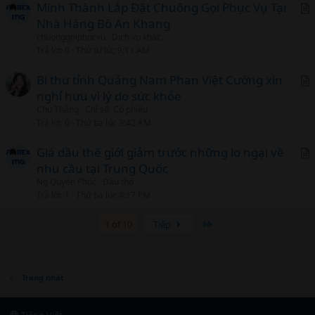
Minh Thành Lắp Đặt Chuông Gọi Phục Vụ Tại
Nhà Hàng Bò An Khang
r
chuonggoiphucvu
Dịch vụ khác
t
Trả lời
0
Thứ tư lúc 9:11 AM
i
c
Bí thư tỉnh Quảng Nam Phan Việt Cường xin
l
nghỉ hưu vì lý do sức khỏe
r
Chu Thắng
Chỉ số, Cổ phiếu
t
Trả lời
0
Thứ ba lúc 3:42 AM
i
c
Giá dầu thế giới giảm trước những lo ngại về
l
nhu cầu tại Trung Quốc
r
Ng Quyên Phúc
Dầu thô
t
Trả lời
1
Thứ ba lúc 4:17 PM
i
c
Cuối
1 of 10
Tiếp
l
Trang nhất