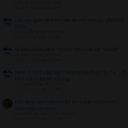
Vi FX
Thị trường Forex, Vàng
i
Trả lời
1
Thứ tư lúc 5:14 PM
c
l
Các sàn giao dịch Bitcoin sẽ còn tiếp tục gặp khó
khăn
Khải Quang
Crypto Currencies
Trả lời
6
Thứ tư lúc 5:09 PM
VÌ SAO MÌNH NÓI "HOLD" khó hơn cả "TRADE"
chu thiên
Crypto Currencies
Trả lời
6
Thứ tư lúc 5:07 PM
Minh Thành Lắp Đặt Chuông Gọi Phục Vụ Tại
Nhà Hàng Bò An Khang
r
chuonggoiphucvu
Dịch vụ khác
t
Trả lời
0
Thứ tư lúc 2:28 PM
i
c
Học được tính kiên nhẫn khi trade forex nhờ…
l
nuôi một con mèo
nhatwang
Sàn chứng khoán Việt Nam
Trả lời
1
Thứ tư lúc 10:16 AM