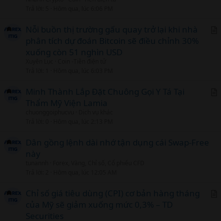
t
Trả lời
5
Hôm qua, lúc 6:06 PM
i
c
Nỗi buồn thị trường gấu quay trở lại khi nhà
l
phân tích dự đoán Bitcoin sẽ điều chỉnh 30%
r
xuống còn 51 nghìn USD
t
Xuyên Lục
Coin -Tiền điện tử
i
Trả lời
1
Hôm qua, lúc 6:03 PM
c
l
Minh Thành Lắp Đặt Chuông Gọi Y Tá Tại
Thẩm Mỹ Viện Lamia
r
chuonggoiphucvu
Dịch vụ khác
t
Trả lời
0
Hôm qua, lúc 2:13 PM
i
c
Dân gồng lệnh dài nhớ tận dụng cái Swap-Free
l
này
tunannh
Forex, Vàng, Chỉ số, Cổ phiếu CFD
Trả lời
2
Hôm qua, lúc 12:05 AM
Chỉ số giá tiêu dùng (CPI) cơ bản hàng tháng
của Mỹ sẽ giảm xuống mức 0,3% – TD
r
Securities
t