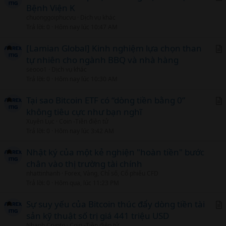
l
Bệnh Viện K
r
chuonggoiphucvu
Dịch vụ khác
t
Trả lời
0
Hôm nay lúc 10:47 AM
i
c
[Lamian Global] Kinh nghiệm lựa chọn than
l
tự nhiên cho ngành BBQ và nhà hàng
r
seooo1
Dịch vụ khác
t
Trả lời
0
Hôm nay lúc 10:30 AM
i
c
Tại sao Bitcoin ETF có “dòng tiền bằng 0”
l
không tiêu cực như bạn nghĩ
r
Xuyên Lục
Coin -Tiền điện tử
t
Trả lời
0
Hôm nay lúc 3:42 AM
i
c
Nhật ký của một kẻ nghiện "hoàn tiền" bước
l
chân vào thị trường tài chính
nhattinhanh
Forex, Vàng, Chỉ số, Cổ phiếu CFD
Trả lời
0
Hôm qua, lúc 11:23 PM
Sự suy yếu của Bitcoin thúc đẩy dòng tiền tài
sản kỹ thuật số trị giá 441 triệu USD
r
Nhanh Crypto
Coin -Tiền điện tử