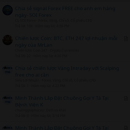
Chia sẻ signal Forex FREE cho anh em hàng
ngày- SOI Forex
CL SOI Forex
Forex, Vàng, Chỉ số, Cổ phiếu CFD
Trả lời
106
Hôm nay lúc 4:38 PM
Chiến lược Coin: BTC, ETH 247 lợi nhuận mỗi
ngày của MrLan
r
Chiến lược Coin 247
Crypto Currencies
t
Trả lời
22
Hôm nay lúc 4:30 PM
i
c
Chia sẻ chiến lược Vàng Intraday với Scalping
l
free cho ai cần
Siêu Lợi Nhuận
Forex, Vàng, Chỉ số, Cổ phiếu CFD
Trả lời
1
Hôm nay lúc 4:22 PM
Minh Thành Lắp Đặt Chuông Gọi Y Tá Tại
Bệnh Viện K
r
chuonggoiphucvu
Dịch vụ khác
t
Trả lời
0
Hôm nay lúc 3:14 PM
i
c
Minh Thành Lắp Đặt Chuông Gọi Y Tá Tại