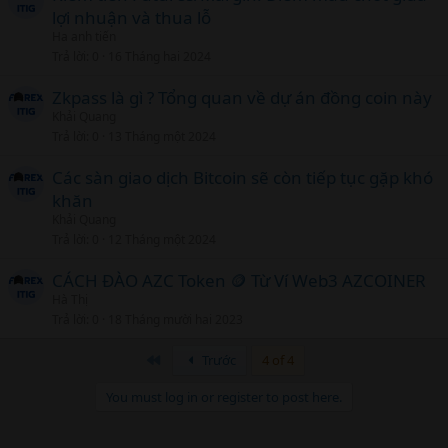
lợi nhuận và thua lỗ
Ha anh tiến
Trả lời
0
16 Tháng hai 2024
Zkpass là gì ? Tổng quan về dự án đồng coin này
Khải Quang
Trả lời
0
13 Tháng một 2024
Các sàn giao dịch Bitcoin sẽ còn tiếp tục gặp khó
khăn
Khải Quang
Trả lời
0
12 Tháng một 2024
CÁCH ĐÀO AZC Token 🪙 Từ Ví Web3 AZCOINER
Hà Thị
Trả lời
0
18 Tháng mười hai 2023
Đầu
Trước
4 of 4
You must log in or register to post here.