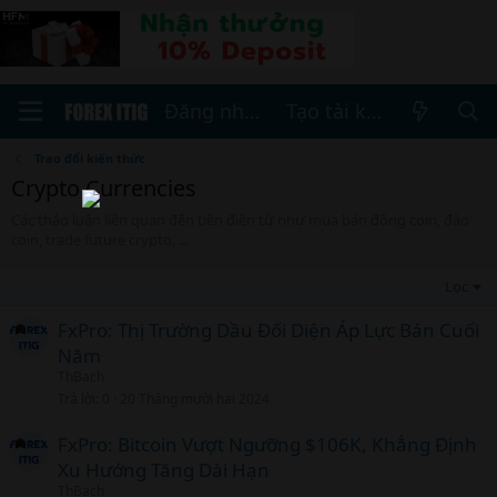
Đăng nhập
Tạo tài khoản
Trao đổi kiến thức
Crypto Currencies
Các thảo luận liên quan đến tiền điện tử như mua bán đồng coin, đào
coin, trade future crypto, ...
Lọc
FxPro: Thị Trường Dầu Đối Diện Áp Lực Bán Cuối
Năm
ThBach
Trả lời
0
20 Tháng mười hai 2024
FxPro: Bitcoin Vượt Ngưỡng $106K, Khẳng Định
Xu Hướng Tăng Dài Hạn
ThBach