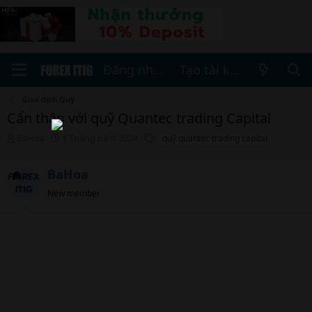
Đăng nhập
Tạo tài khoản
Giao dịch Quỹ
Cẩn thận với quỹ Quantec trading Capital
T
N
T
BaHoa
1 Tháng năm 2024
quỹ quantec trading capital
h
g
h
r
à
ẻ
BaHoa
e
y
a
b
New member
d
ắ
s
t
t
đ
a
ầ
r
u
t
e
r