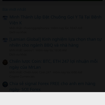
Bài mới nhất
Minh Thành Lắp Đặt Chuông Gọi Y Tá Tại Bệnh
Viện K
Mới nhất: chuonggoiphucvu
Hôm nay lúc 10:47 AM
Dịch vụ khác
[Lamian Global] Kinh nghiệm lựa chọn than tự
nhiên cho ngành BBQ và nhà hàng
Mới nhất: seooo1
Hôm nay lúc 10:30 AM
Dịch vụ khác
Chiến lược Coin: BTC, ETH 247 lợi nhuận mỗi
ngày của MrLan
Mới nhất: Chiến lược Coin 247
Hôm nay lúc 6:00 AM
Crypto Currencies
Chia sẻ signal Forex FREE cho anh em hàng
ngày- SOI Forex
Mới nhất: CL SOI Forex
Hôm nay lúc 4:15 AM
Forex, Vàng, Chỉ số, Cổ phiếu CFD