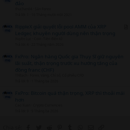
đảo
thuchan84
Sàn Forex
Trả lời
1
16 Tháng mười một 2021
RippleX giải quyết lỗi pool AMM của XRP
Ledger, khuyên người dùng nên thận trọng
r
Xuyên Lục
Coin -Tiền điện tử
t
Trả lời
4
22 Tháng năm 2026
i
c
FxPro: Ngân hàng Quốc gia Thụy Sĩ giữ nguyên
l
lãi suất, thận trọng trước xu hướng tăng của
đồng franc (CHF)
ThBach
Forex, Vàng, Chỉ số, Cổ phiếu CFD
Trả lời
9
1 Tháng ba 2026
FxPro: Bitcoin quá thận trọng, XRP thì thoải mái
hơn
Cao Xuan
Crypto Currencies
Trả lời
9
9 Tháng ba 2026
Facebook
Twitter
Reddit
Pinterest
Tumblr
WhatsApp
Email
Link
Chia sẻ: