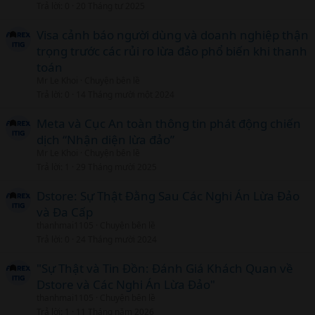
Trả lời
0
20 Tháng tư 2025
i
c
Visa cảnh báo người dùng và doanh nghiệp thận
l
trọng trước các rủi ro lừa đảo phổ biến khi thanh
toán
Mr Le Khoi
Chuyện bên lề
Trả lời
0
14 Tháng mười một 2024
Meta và Cục An toàn thông tin phát động chiến
dịch “Nhận diện lừa đảo”
Mr Le Khoi
Chuyện bên lề
Trả lời
1
29 Tháng mười 2025
Dstore: Sự Thật Đằng Sau Các Nghi Án Lừa Đảo
và Đa Cấp
thanhmai1105
Chuyện bên lề
Trả lời
0
24 Tháng mười 2024
"Sự Thật và Tin Đồn: Đánh Giá Khách Quan về
Dstore và Các Nghi Án Lừa Đảo"
thanhmai1105
Chuyện bên lề
Trả lời
1
11 Tháng năm 2026