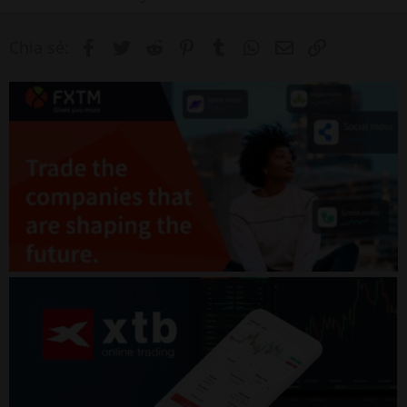
Facebook
Twitter
Reddit
Pinterest
Tumblr
WhatsApp
Email
Link
Chia sẻ: