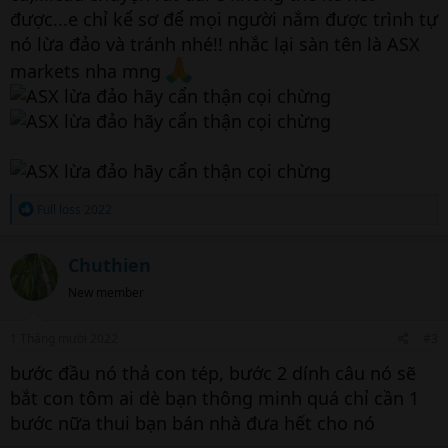
được...e chỉ kể sơ để mọi người nắm được trình tự
nó lừa đảo và tránh nhé!! nhắc lại sàn tên là ASX
markets nha mng
R
Full loss 2022
e
a
c
Chuthien
t
i
New member
o
n
s
1 Tháng mười 2022
#3
:
bước đầu nó thả con tép, bước 2 dính câu nó sẽ
bắt con tôm ai dè bạn thông minh quá chỉ cần 1
bước nữa thui bạn bán nhà đưa hết cho nó