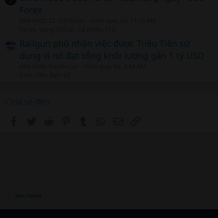
Forex
Mới nhất: CL SOI Forex
Hôm qua, lúc 11:10 AM
Forex, Vàng, Chỉ số, Cổ phiếu CFD
Railgun phủ nhận việc được Triều Tiên sử
dụng vì nó đạt tổng khối lượng gần 1 tỷ USD
Mới nhất: Xuyên Lục
Hôm qua, lúc 3:43 AM
Coin -Tiền điện tử
Chia sẻ đến
Facebook
Twitter
Reddit
Pinterest
Tumblr
WhatsApp
Email
Link
Sàn Forex