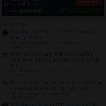
Bài mới nhất
Chiến lược Coin: BTC, ETH 247 lợi nhuận mỗi
ngày của MrLan
Mới nhất: Chiến lược Coin 247
Hôm nay lúc 8:40 PM
Crypto Currencies
Thông tin vụ nổ súng nhằm vào cựu Tổng
thống Donald Trump gây thêm sức ép lên giá
dầu
Mới nhất: Ng Quyên Phúc
Hôm nay lúc 4:23 PM
Dầu thô
Peter Schiff đặt câu hỏi về nhu cầu của Bitcoin
ETF và mục tiêu giá BTC 100 nghìn USD
Mới nhất: Xuyên Lục
Hôm nay lúc 4:03 AM
Coin -Tiền điện tử
Chiến lược trade Forex FREE hàng ngày - SOI