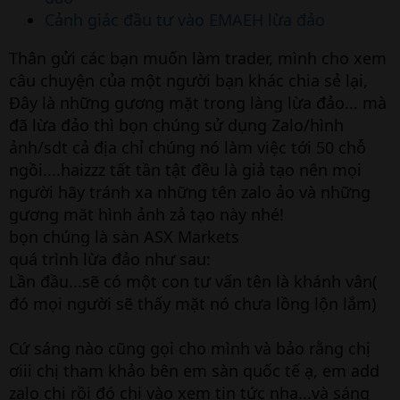
Cảnh giác đầu tư vào EMAEH lừa đảo
Thân gửi các bạn muốn làm trader, mình cho xem
câu chuyện của một người bạn khác chia sẻ lại,
Đây là những gương mặt trong làng lừa đảo... mà
đã lừa đảo thì bọn chúng sử dụng Zalo/hình
ảnh/sdt cả địa chỉ chúng nó làm việc tới 50 chỗ
ngồi....haizzz tất tần tật đều là giả tạo nên mọi
người hãy tránh xa những tên zalo ảo và những
gương măt hình ảnh zả tạo này nhé!
bọn chúng là sàn ASX Markets
quá trình lừa đảo như sau:
Lần đầu...sẽ có một con tư vấn tên là khánh vân(
đó mọi người sẽ thấy mặt nó chưa lồng lộn lắm)
Cứ sáng nào cũng gọi cho mình và bảo rằng chị
ơiii chị tham khảo bên em sàn quốc tế ạ, em add
zalo chị rồi đó chị vào xem tin tức nha...và sáng