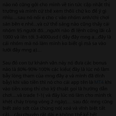
nào nó cũng gởi cho mình về tin tức cập nhật thị
trường và mình cứ thế xem thôii chứ ko để ý gì
nhìu....sau nó nói e cho c vào nhóm anh/chị chơi
sàn bên e nhé...và cứ thế sáng nào cũng thấy cái
nhóm 95 người đó...người nào đi lệnh cũng lãi cả
1000 và lên tới 3-4000usd ( đây đây mng ạ...đây là
cái nhóm mà nó làm mình ko biết gì mà sa vào
lưới đây mng ạ)....
Sau đó con tư khánh vân này nó đưa các bonus
nào là 80%-90%-100% các kiểu( đây là lúc nó làm
bẫy lòng tham của mng đây ạ và mình đã dính
bẫy) khi vào tiền thì nó cho cái app tên là
MT4
khi
vào tiền xong thi cho kỹ thuật gọi là hướng dẫn
chơi....và trade 1-1( và đây lúc nó làm cho mình tk
khét cháy trong vòng 2 ngày).....sau đó: mng cũng
biết zalo sdt của chúng nó( xoá và vĩnh biệt tất
cả)....câu chuyện rất dài e không thể kể hết