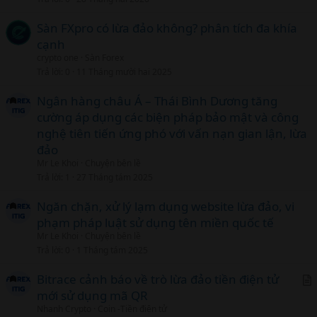
i
c
Sàn FXpro có lừa đảo không? phân tích đa khía
l
cạnh
crypto one
Sàn Forex
Trả lời
0
11 Tháng mười hai 2025
Ngân hàng châu Á – Thái Bình Dương tăng
cường áp dụng các biện pháp bảo mật và công
nghệ tiên tiến ứng phó với vấn nạn gian lận, lừa
đảo
Mr Le Khoi
Chuyện bên lề
Trả lời
1
27 Tháng tám 2025
Ngăn chặn, xử lý lạm dụng website lừa đảo, vi
phạm pháp luật sử dụng tên miền quốc tế
Mr Le Khoi
Chuyện bên lề
Trả lời
0
1 Tháng tám 2025
Bitrace cảnh báo về trò lừa đảo tiền điện tử
mới sử dụng mã QR
r
Nhanh Crypto
Coin -Tiền điện tử
t