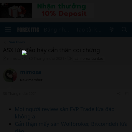
Đăng nhập
Tạo tài khoản
Sàn Forex
ASX lừa đảo hãy cẩn thận cọi chừng
T
N
T
mimosa
30 Tháng mười 2021
sàn forex lừa đảo
h
g
h
r
à
ẻ
mimosa
e
y
a
b
New member
d
ắ
s
t
30 Tháng mười 2021
#1
t
đ
a
ầ
r
u
Mọi người review sàn FVP Trade lừa đảo
t
không ạ
e
r
Cẩn thận mấy sàn Wolfbroker, Bitcoindefi lừa
đảo