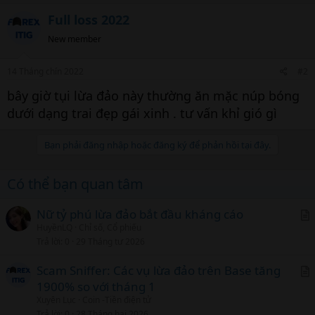
Full loss 2022
New member
14 Tháng chín 2022
#2
bây giờ tụi lừa đảo này thường ăn mặc núp bóng
dưới dạng trai đẹp gái xinh . tư vấn khỉ gió gì
Bạn phải đăng nhập hoặc đăng ký để phản hồi tại đây.
Có thể bạn quan tâm
Nữ tỷ phú lừa đảo bắt đầu kháng cáo
HuyềnLQ
Chỉ số, Cổ phiếu
r
Trả lời
0
29 Tháng tư 2026
t
i
Scam Sniffer: Các vụ lừa đảo trên Base tăng
c
1900% so với tháng 1
r
l
Xuyên Lục
Coin -Tiền điện tử
t
Trả lời
0
28 Tháng hai 2026