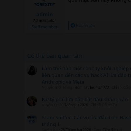
admin
Administrator
R
Ha anh tiến
Staff member
e
a
c
t
i
o
Có thể bạn quan tâm
n
s
:
Làm thế nào một công ty khởi nghiệp 
liên quan đến các vụ hack AI lừa đảo t
Anthropic và Meta
Nguyễn Bích Hồng
Hôm nay lúc 4:24 AM
Chỉ số, Cổ 
Nữ tỷ phú lừa đảo bắt đầu kháng cáo
HuyềnLQ
29 Tháng tư 2026
Chỉ số, Cổ phiếu
Scam Sniffer: Các vụ lừa đảo trên Bas
tháng 1
Xuyên Lục
28 Tháng hai 2026
Coin -Tiền điện tử