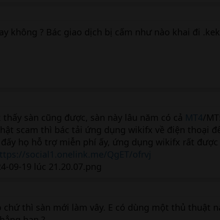
y không ? Bác giao dịch bị cấm như nào khai đi .ke
x thấy sàn cũng được, sàn này lâu năm có cả
MT4
/MT
ật scam thì bác tải ứng dụng wikifx về điện thoại để
 đấy họ hỗ trợ miễn phí ấy, ứng dụng wikifx rất đượ
ttps://social1.onelink.me/QgET/ofrvj
ó chứ thì sàn mới làm vây. E có dùng một thủ thuật 
hẳng hạn ?