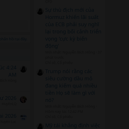
CFD
Sự thù địch mới của
Hormuz khiến lãi suất
của ECB phải suy nghĩ
lại trong bối cảnh triển
vọng 'cực kỳ biến
hản hồi tại đây.
động'
Mới nhất: Nguyễn Bích Hồng
37
phút trước
Chỉ số, Cổ phiếu
úc 4:24
Trump nói rằng các
AM
siêu cường dầu mỏ
Bích Hồng
đang kiếm quá nhiều
tiền Họ sẽ làm gì với
tư 2026
nó?
HuyềnLQ
Mới nhất: Nguyễn Bích Hồng
Hôm nay lúc 12:42 PM
ai 2026
Chỉ số, Cổ phiếu
Xuyên Lục
Mỹ tái khẳng định việc