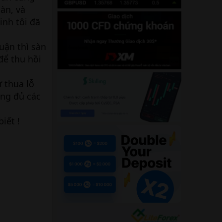
àn, và
inh tôi đã
uận thì sàn
để thu hồi
ư thua lỗ
ùng đủ các
iết !