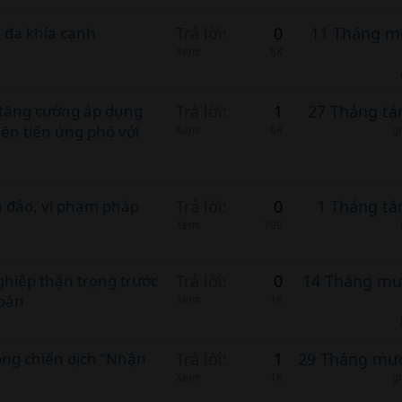
t
l
i
 đa khía cạnh
Trả lời
0
11 Tháng m
e
c
Xem
8K
l
e
 tăng cường áp dụng
Trả lời
1
27 Tháng tá
ên tiến ứng phó với
Xem
6K
g
a đảo, vi phạm pháp
Trả lời
0
1 Tháng tá
Xem
799
hiệp thận trọng trước
Trả lời
0
14 Tháng mư
toán
Xem
1K
ộng chiến dịch “Nhận
Trả lời
1
29 Tháng mườ
Xem
1K
g