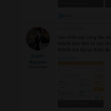
1715885442392.png
17
226.4 KB · Xem: 242
14
R
admin
e
a
c
23 Tháng chín 2024
t
i
Sàn HFM này cũng lâu nă
o
Wikifx làm đơn tố cáo th
n
s
Wikifx mà lấy lại được ấ
:
Justin
Đính kèm
Nguyen
New member
1727085077699.png