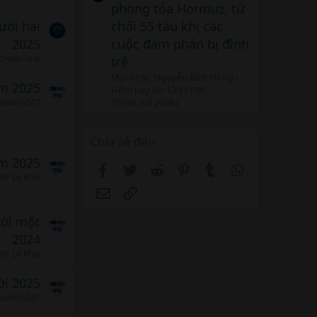
phong tỏa Hormuz, từ
chối 55 tàu khi các
ười hai
cuộc đàm phán bị đình
2025
crypto one
trệ
Mới nhất: Nguyễn Bích Hồng
m 2025
Hôm nay lúc 12:11 PM
Chỉ số, Cổ phiếu
iaodich247
Chia sẻ đến
m 2025
Facebook
Twitter
Reddit
Pinterest
Tumblr
WhatsApp
Mr Le Khoi
Email
Link
ời một
2024
Mr Le Khoi
i 2025
iaodich247