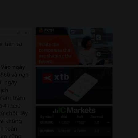
#1
t tiền từ
. Vào ngày
8560 và nạp
ối ngày
dịch
n năm trăm
à 41,550
 chối, lấy
 và không
àn toàn
sàn cũng