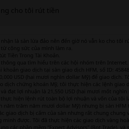
ng cho tôi rút tiền
nhận là sàn lừa đảo nên đến giờ nó vẫn ko cho tôi rú
 từ công sức của mình làm ra.
út Tiền Trong Tài Khoản.
 thông qua tìm hiểu trên các hội nhóm trên Internet
i khoản giao dịch tại sàn giao dịch HFM, số ID: 4584
20,000 USD (hai mươi nghìn dollar Mỹ) để giao dịch. T
ao dịch chứng khoán Mỹ, tôi thực hiện các lệnh giao 
 và đạt lợi nhuận là 21,550 USD (hai mươi mốt nghì
thực hiện lệnh rút toàn bộ lợi nhuận và vốn của tôi l
 năm trăm năm mươi dollar Mỹ) nhưng bị sàn HFM từ
n các giao dịch bị cấm của sàn nhưng rất chung chung
 minh được. Tôi đã thực hiện các giao dịch vàng ho
ng các phần mềm “Expert Advisors” (Bot Trade), và 