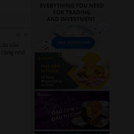
#5
 cáo của
n cũng nhờ