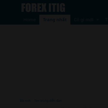
Home
Trang nhất
Có gì mới
T
Bài mới
Tìm trong diễn đàn