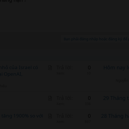
Bạn phải đăng nhập hoặc đăng ký để p
A
nhỏ của Israel có
Trả lời
0
Hôm nay l
ại OpenAI,
r
Xem
10
t
Nguyễn 
phiếu
i
c
A
Trả lời
0
29 Tháng 
l
r
Xem
338
e
t
A
e tăng 1900% so với
Trả lời
0
28 Tháng h
i
r
Xem
897
c