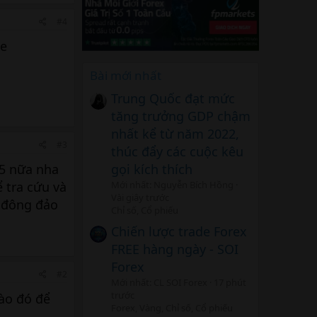
#4
ke
Bài mới nhất
Trung Quốc đạt mức
tăng trưởng GDP chậm
nhất kể từ năm 2022,
#3
thúc đẩy các cuộc kêu
gọi kích thích
5 nữa nha
Mới nhất: Nguyễn Bích Hồng
 tra cứu và
Vài giây trước
c đông đảo
Chỉ số, Cổ phiếu
Chiến lược trade Forex
FREE hàng ngày - SOI
Forex
#2
Mới nhất: CL SOI Forex
17 phút
trước
nào đó để
Forex, Vàng, Chỉ số, Cổ phiếu