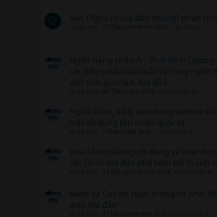
Sàn FXpro có lừa đảo không? phân tích
crypto one
11 Tháng mười hai 2025
Sàn Forex
Ngân hàng châu Á – Thái Bình Dương
các biện pháp bảo mật và công nghệ ti
vấn nạn gian lận, lừa đảo
Mr Le Khoi
26 Tháng tám 2025
Chuyện bên lề
Ngăn chặn, xử lý lạm dụng website lừ
luật sử dụng tên miền quốc tế
Mr Le Khoi
1 Tháng tám 2025
Chuyện bên lề
Visa cảnh báo người dùng và doanh ng
các rủi ro lừa đảo phổ biến khi thanh 
Mr Le Khoi
14 Tháng mười một 2024
Chuyện bên lề
Meta và Cục An toàn thông tin phát đ
diện lừa đảo”
Mr Le Khoi
3 Tháng mười một 2024
Chuyện bên lề