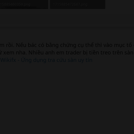
15885460359.png
1715885472687.png
7.5 KB · Xem: 146
110.8 KB · Xem: 132
m rồi. Nếu bác có bằng chứng cụ thể thì vào mục tố
ử xem nha. Nhiều anh em trader bị tiền treo trên sà
y
Wikifx - Ứng dụng tra cứu sàn uy tín