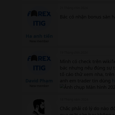
473.9 KB · Xem: 85
21 Tháng chín 2024
Bác có nhận bonus sàn ha
Ha anh tiến
New member
19 Tháng chín 2024
Mình có check trên wikif
bác nhưng nếu đúng sự th
tố cáo thử xem nha, trên
David Phạm
anh em trader tin dùng
h
New member
18 Tháng năm 2024
Chắc phải có lý do nào đ
qua mặt sàn hay không c