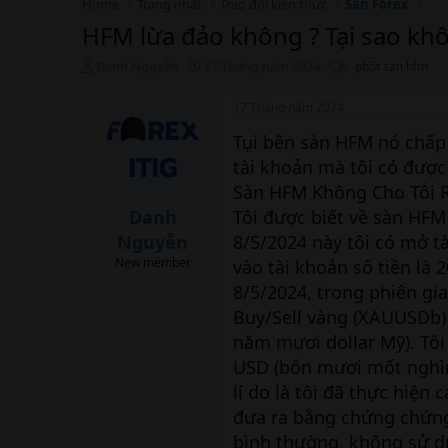
Home
Trang nhất
Trao đổi kiến thức
Sàn Forex
HFM lừa đảo không ? Tại sao khô
T
N
T
Danh Nguyễn
17 Tháng năm 2024
phốt sàn hfm
h
g
h
r
à
ẻ
17 Tháng năm 2024
e
y
a
b
Tụi bên sàn HFM nó chấp 
d
ắ
tài khoản mà tôi có được
s
t
Sàn HFM Không Cho Tôi R
t
đ
a
ầ
Danh
Tôi được biết về sàn HFM
r
u
Nguyễn
8/5/2024 này tôi có mở tà
t
e
New member
vào tài khoản số tiền là 
r
8/5/2024, trong phiên gi
Buy/Sell vàng (XAUUSDb)
năm mươi dollar Mỹ). Tôi 
USD (bốn mươi mốt nghìn
lí do là tôi đã thực hiệ
đưa ra bằng chứng chứng
bình thường, không sử dụ