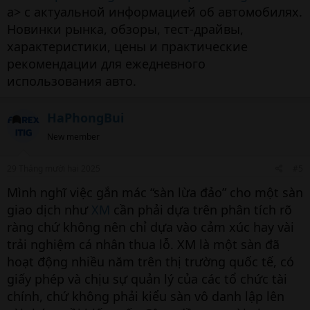
a> с актуальной информацией об автомобилях.
Новинки рынка, обзоры, тест-драйвы,
характеристики, цены и практические
рекомендации для ежедневного
использования авто.
HaPhongBui
New member
29 Tháng mười hai 2025
#5
Mình nghĩ việc gắn mác “sàn lừa đảo” cho một sàn
giao dịch như
XM
cần phải dựa trên phân tích rõ
ràng chứ không nên chỉ dựa vào cảm xúc hay vài
trải nghiệm cá nhân thua lỗ. XM là một sàn đã
hoạt động nhiều năm trên thị trường quốc tế, có
giấy phép và chịu sự quản lý của các tổ chức tài
chính, chứ không phải kiểu sàn vô danh lập lên