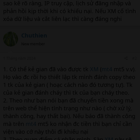
sao kê rõ ràng, IP truy cập, lịch sử đăng nhập và
phản hồi kịp thời khi có khiếu nại. Nếu XM cố tình
xóa dữ liệu và cắt liên lạc thì càng đáng nghi
Chuthien
New member
1 Tháng năm 2024
#2
1. Có thể kẻ gian đã vào được tk
XM
(
mt4
mt5 v.v).
Họ vào đc rồi họ thiết lập tk mình đánh copy theo
1 tk của kẻ gian ( hoạc cách nào đó tương tự). Tk
của kẻ gian đánh cháy thì tk của bạn cháy theo.
2. Theo như bạn nói bạn đã chuyển tiền xong mà
trên web thể hiện tình trạng như nào ( chờ xử lý,
thành công, hay thất bại). Nếu báo đã thành công
mà trên
mt4
mt5 ko nhận đc tiền thì bạn chỉ cần
viện vào cớ này thôi đi khiếu nại
3. Theo quan điểm cá nhân mình. Sàn
XM
này sẽ