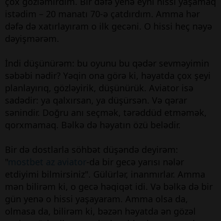
çox gözləmirdim. Bir dəfə yenə eyni hissi yaşamaq
istədim – 20 manatı 70-ə çatdırdım. Amma hər
dəfə də xatırlayıram o ilk gecəni. O hissi heç nəyə
dəyişmərəm.
İndi düşünürəm: bu oyunu bu qədər sevməyimin
səbəbi nədir? Yəqin ona görə ki, həyatda çox şeyi
planlayırıq, gözləyirik, düşünürük. Aviator isə
sadədir: ya qalxırsan, ya düşürsən. Və qərar
sənindir. Doğru anı seçmək, tərəddüd etməmək,
qorxmamaq. Bəlkə də həyatın özü belədir.
Bir də dostlarla söhbət düşəndə deyirəm:
"
mostbet az aviator
-da bir gecə yarısı nələr
etdiyimi bilmirsiniz". Gülürlər, inanmırlar. Amma
mən bilirəm ki, o gecə həqiqət idi. Və bəlkə də bir
gün yenə o hissi yaşayaram. Amma olsa da,
olmasa da, bilirəm ki, bəzən həyatda ən gözəl