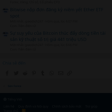
Forex, Vàng, Chỉ số, Cổ phiếu CFD
Bitwise nộp đơn đăng ký niêm yết Ether ETF
spot
Mới nhất: giaodich247
Hôm qua, lúc 6:07 PM
Coin -Tiền điện tử
Sự suy yếu của Bitcoin thúc đẩy dòng tiền tài
sản kỹ thuật số trị giá 441 triệu USD
Mới nhất: giaodich247
Hôm qua, lúc 6:06 PM
Coin -Tiền điện tử
Chia sẻ đến
Facebook
Twitter
Reddit
Pinterest
Tumblr
WhatsApp
Email
Link
Sàn Forex
Tiếng Việt
Liên hệ
Quy định và Nội quy
Chính sách bảo mật
Trợ giúp
Trang chủ
R