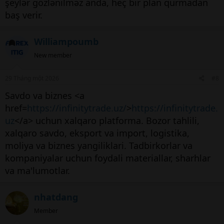
şeylər gözlənilməz anda, heç bir plan qurmadan
baş verir.
Williampoumb
New member
29 Tháng một 2026
#8
Savdo va biznes <a
href=
https://infinitytrade.uz/
>
https://infinitytrade.
uz
</a> uchun xalqaro platforma. Bozor tahlili,
xalqaro savdo, eksport va import, logistika,
moliya va biznes yangiliklari. Tadbirkorlar va
kompaniyalar uchun foydali materiallar, sharhlar
va ma'lumotlar.
nhatdang
Member