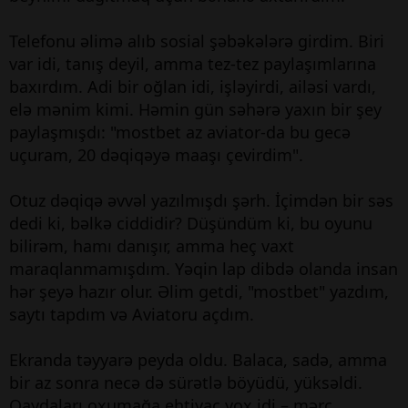
Telefonu əlimə alıb sosial şəbəkələrə girdim. Biri
var idi, tanış deyil, amma tez-tez paylaşımlarına
baxırdım. Adi bir oğlan idi, işləyirdi, ailəsi vardı,
elə mənim kimi. Həmin gün səhərə yaxın bir şey
paylaşmışdı: "mostbet az aviator-da bu gecə
uçuram, 20 dəqiqəyə maaşı çevirdim".
Otuz dəqiqə əvvəl yazılmışdı şərh. İçimdən bir səs
dedi ki, bəlkə ciddidir? Düşündüm ki, bu oyunu
bilirəm, hamı danışır, amma heç vaxt
maraqlanmamışdım. Yəqin lap dibdə olanda insan
hər şeyə hazır olur. Əlim getdi, "mostbet" yazdım,
saytı tapdım və Aviatoru açdım.
Ekranda təyyarə peyda oldu. Balaca, sadə, amma
bir az sonra necə də sürətlə böyüdü, yüksəldi.
Qaydaları oxumağa ehtiyac yox idi – mərc