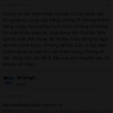
26 Tháng một 2026
#7
Chúng ta cần nhìn nhận sự việc từ hai phía: sàn
có nghĩa vụ cung cấp bằng chứng IP nhưng khách
hàng cũng cần chứng minh mình không lộ thông
tin mật khẩu qua các ứng dụng bên thứ ba. Nếu
sàn từ chối đối thoại, đó là dấu hiệu đáng lo ngại
về tính minh bạch. Nhưng để kết luận là lừa đảo
chiếm đoạt tài sản thì cần thêm bằng chứng về
việc dòng tiền đó đã đi đâu sau khi chuyển vào tài
khoản cá nhân.
Briangit
Guest
21 Tháng một 2026
#6
Автомобильный портал <a
href=
https://avtogid.in.ua/
>
https://avtogid.in.ua
</