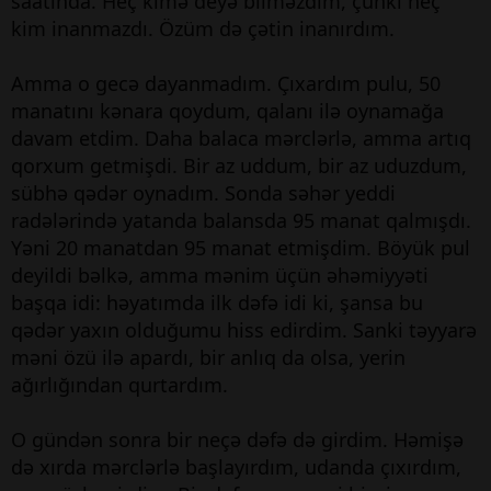
saatında. Heç kimə deyə bilməzdim, çünki heç
kim inanmazdı. Özüm də çətin inanırdım.
Amma o gecə dayanmadım. Çıxardım pulu, 50
manatını kənara qoydum, qalanı ilə oynamağa
davam etdim. Daha balaca mərclərlə, amma artıq
qorxum getmişdi. Bir az uddum, bir az uduzdum,
sübhə qədər oynadım. Sonda səhər yeddi
radələrində yatanda balansda 95 manat qalmışdı.
Yəni 20 manatdan 95 manat etmişdim. Böyük pul
deyildi bəlkə, amma mənim üçün əhəmiyyəti
başqa idi: həyatımda ilk dəfə idi ki, şansa bu
qədər yaxın olduğumu hiss edirdim. Sanki təyyarə
məni özü ilə apardı, bir anlıq da olsa, yerin
ağırlığından qurtardım.
O gündən sonra bir neçə dəfə də girdim. Həmişə
də xırda mərclərlə başlayırdım, udanda çıxırdım,