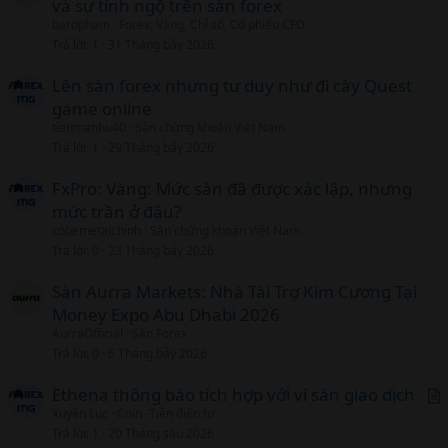
l
và sự tỉnh ngộ trên sàn forex
baropham
Forex, Vàng, Chỉ số, Cổ phiếu CFD
Trả lời
1
31 Tháng bảy 2026
Lên sàn forex nhưng tư duy như đi cày Quest
game online
tienmanhu40
Sàn chứng khoán Việt Nam
Trả lời
1
29 Tháng bảy 2026
FxPro: Vàng: Mức sàn đã được xác lập, nhưng
mức trần ở đâu?
cobemetaichinh
Sàn chứng khoán Việt Nam
Trả lời
0
23 Tháng bảy 2026
Sàn Aurra Markets: Nhà Tài Trợ Kim Cương Tại
Money Expo Abu Dhabi 2026
AurraOfficial
Sàn Forex
Trả lời
0
6 Tháng bảy 2026
Ethena thông báo tích hợp với ví sàn giao dịch
Xuyên Lục
Coin -Tiền điện tử
r
Trả lời
1
20 Tháng sáu 2026
t