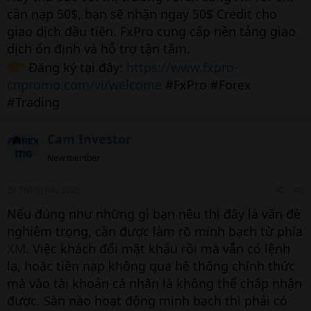
cần nạp 50$, bạn sẽ nhận ngay 50$ Credit cho
giao dịch đầu tiên. FxPro cung cấp nền tảng giao
dịch ổn định và hỗ trợ tận tâm.
Đăng ký tại đây:
https://www.fxpro-
cnpromo.com/vi/welcome
#FxPro #Forex
#Trading
Cam Investor
New member
29 Tháng bảy 2025
#3
Nếu đúng như những gì bạn nêu thì đây là vấn đề
nghiêm trọng, cần được làm rõ minh bạch từ phía
XM
. Việc khách đổi mật khẩu rồi mà vẫn có lệnh
lạ, hoặc tiền nạp không qua hệ thống chính thức
mà vào tài khoản cá nhân là không thể chấp nhận
được. Sàn nào hoạt động minh bạch thì phải có