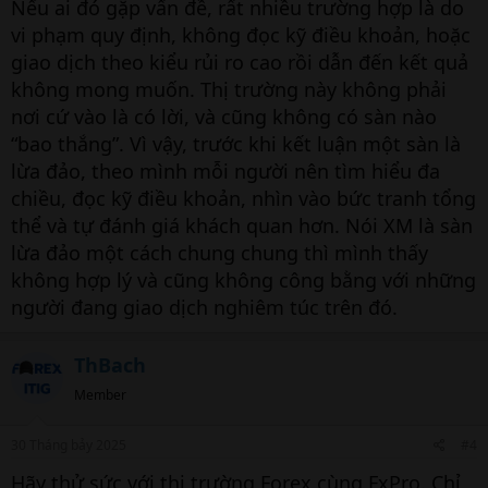
Nếu ai đó gặp vấn đề, rất nhiều trường hợp là do
vi phạm quy định, không đọc kỹ điều khoản, hoặc
giao dịch theo kiểu rủi ro cao rồi dẫn đến kết quả
không mong muốn. Thị trường này không phải
nơi cứ vào là có lời, và cũng không có sàn nào
“bao thắng”. Vì vậy, trước khi kết luận một sàn là
lừa đảo, theo mình mỗi người nên tìm hiểu đa
chiều, đọc kỹ điều khoản, nhìn vào bức tranh tổng
thể và tự đánh giá khách quan hơn. Nói XM là sàn
lừa đảo một cách chung chung thì mình thấy
không hợp lý và cũng không công bằng với những
người đang giao dịch nghiêm túc trên đó.
ThBach
Member
30 Tháng bảy 2025
#4
Hãy thử sức với thị trường Forex cùng FxPro. Chỉ