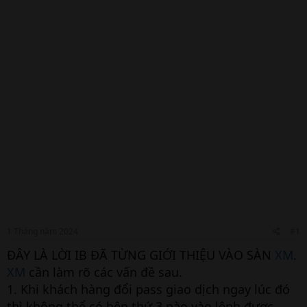
1 Tháng năm 2024
#1
ĐÂY LÀ LỜI IB ĐÃ TỪNG GIỚI THIỆU VÀO SÀN
XM
.
XM
cần làm rõ các vấn đề sau.
1. Khi khách hàng đổi pass giao dịch ngay lúc đó
thì không thể có bên thứ 3 nào vào lệnh được