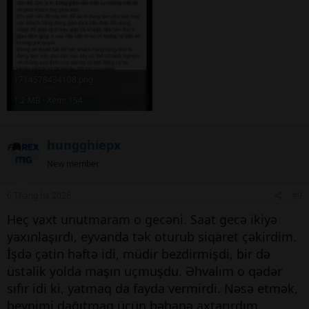
1714578434108.png
1.2 MB · Xem: 154
hungghiepx
New member
6 Tháng ba 2026
#9
Heç vaxt unutmaram o gecəni. Saat gecə ikiyə
yaxınlaşırdı, eyvanda tək oturub siqaret çəkirdim.
İşdə çətin həftə idi, müdir bezdirmişdi, bir də
üstəlik yolda maşın uçmuşdu. Əhvalım o qədər
sıfır idi ki, yatmaq da fayda vermirdi. Nəsə etmək,
beynimi dağıtmaq üçün bəhanə axtarırdım.