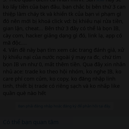
ko lấy tiền của bạn đâu, bạn chắc bị bên thứ 3 can
thiệp làm cháy tk và khiến tk của bạn vi phạm gì
đó nên mới bị khoá click vd: bị khiếu nại rửa tiền,
gian lận, cheat... Bên thứ 3 đây có thể là bọn IB,
cày com, hacker giảng dạng gì đó, link lạ, app có
mã độc....
4. Vấn đề này bạn tìm xem các trang đánh giá, xử
lý khiếu nại của nước ngoài ý may ra đc, chứ tìm
bọn IB vn như 0, mất thêm tiền. Qua đây xin nhắn
nhủ ace: trade ko theo hội nhóm, ko nghe IB, ko
care phí com củm, ko copy, ko đăng nhập linh
tinh, thiết bị trade có riêng sạch và ko nhấp like
quần què nào hết
Bạn phải đăng nhập hoặc đăng ký để phản hồi tại đây.
Có thể bạn quan tâm