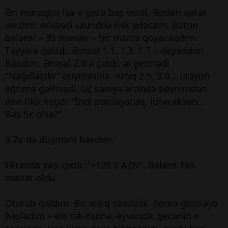
Ən maraqlısı isə o gecə baş verdi. Birdən qərar
verdim: növbəti raundda risk edəcəm. Bütün
balansı – 35 manatı – bir mərcə qoyacaqdım.
Təyyarə qalxdı. Əmsal 1.1, 1.3, 1.7... dayandım.
Baxdım. Əmsal 2.0-a çatdı, əl getmədi
"Nağdlaşdır" düyməsinə. Artıq 2.5, 3.0... ürəyim
ağzıma gəlmişdi. Üç saniyə ərzində beynimdən
min fikir keçdi: "İndi partlayacaq, itirəcəksən...
Bəs 5x olsa?".
3.7x-də düyməni basdım.
Ekranda yazı çıxdı: "+129.5 AZN". Balans 165
manat oldu.
Oturub qaldım. Bir anlıq səssizlik. Sonra gülməyə
başladım – elə tək-tənha, eyvanda, gecənin o