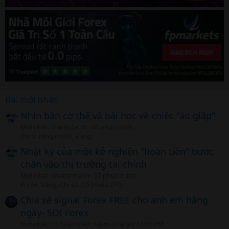
Bài mới nhất
Nhìn bàn cờ thế và bài học về chiếc "áo giáp"
Mới nhất: thanhdat36
44 phút trước
Thị trường Forex, Vàng
Nhật ký của một kẻ nghiện "hoàn tiền" bước
chân vào thị trường tài chính
Mới nhất: nhattinhanh
55 phút trước
Forex, Vàng, Chỉ số, Cổ phiếu CFD
Chia sẻ signal Forex FREE cho anh em hàng
ngày- SOI Forex
Mới nhất: CL SOI Forex
Hôm qua, lúc 11:15 PM