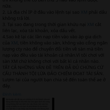
nữa.
2. Là địa chỉ IP ở đâu vào lệnh tại sao
XM
phải dấu
không trả lời.
3. Tại sao đang trong thời gian khứu nại
XM
cắt
liên lạc, xóa tài khoản, xóa dấu vết.
4.Sao kê lại các lần nạp tiền vào vào áp gia dịch
của
XM
, tiền không vào sàn, không vào cổng ngân
lượng cty nào để chuyển đổi tiền về sàn mà tiền
nạp vào đều vào tài khoản cá nhân.Vì tôi chơi với
sàn XM chứ không chơi với bất kì cá nhân nào.
TẤT CẢ NHỮNG VÂN ĐỀ TRÊN ĐẪ ĐỦ CHỨNG CỨ
CẤU THÀNH TỘI LỪA ĐẢO CHIẾM ĐOẠT TÀI SẢN.
Lượm lại của người bạn chia sẻ đến toàn thể ae ở
đây.
Đính kèm