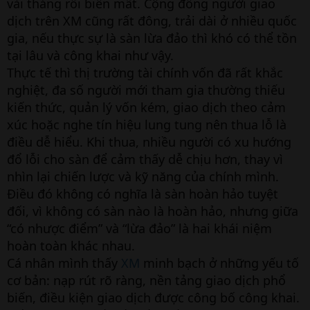
vài tháng rồi biến mất. Cộng đồng người giao
dịch trên XM cũng rất đông, trải dài ở nhiều quốc
gia, nếu thực sự là sàn lừa đảo thì khó có thể tồn
tại lâu và công khai như vậy.
Thực tế thì thị trường tài chính vốn đã rất khắc
nghiệt, đa số người mới tham gia thường thiếu
kiến thức, quản lý vốn kém, giao dịch theo cảm
xúc hoặc nghe tín hiệu lung tung nên thua lỗ là
điều dễ hiểu. Khi thua, nhiều người có xu hướng
đổ lỗi cho sàn để cảm thấy dễ chịu hơn, thay vì
nhìn lại chiến lược và kỹ năng của chính mình.
Điều đó không có nghĩa là sàn hoàn hảo tuyệt
đối, vì không có sàn nào là hoàn hảo, nhưng giữa
“có nhược điểm” và “lừa đảo” là hai khái niệm
hoàn toàn khác nhau.
Cá nhân mình thấy
XM
minh bạch ở những yếu tố
cơ bản: nạp rút rõ ràng, nền tảng giao dịch phổ
biến, điều kiện giao dịch được công bố công khai.