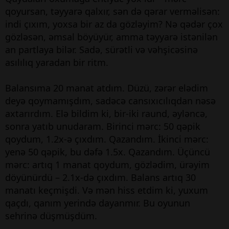
qoyursan, təyyarə qalxır, sən də qərar verməlisən:
indi çıxım, yoxsa bir az da gözləyim? Nə qədər çox
gözləsən, əmsal böyüyür, amma təyyarə istənilən
an partlaya bilər. Sadə, sürətli və vəhşicəsinə
asılılıq yaradan bir ritm.
Balansıma 20 manat atdım. Düzü, zərər elədim
deyə qoymamışdım, sadəcə cansıxıcılıqdan nəsə
axtarırdım. Elə bildim ki, bir-iki raund, əyləncə,
sonra yatıb unudaram. Birinci mərc: 50 qəpik
qoydum, 1.2x-ə çıxdım. Qazandım. İkinci mərc:
yenə 50 qəpik, bu dəfə 1.5x. Qazandım. Üçüncü
mərc: artıq 1 manat qoydum, gözlədim, ürəyim
döyünürdü – 2.1x-də çıxdım. Balans artıq 30
manatı keçmişdi. Və mən hiss etdim ki, yuxum
qaçdı, qanım yerində dayanmır. Bu oyunun
sehrinə düşmüşdüm.