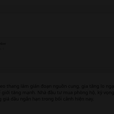
ber
m
1
leo thang làm gián đoạn nguồn cung, gia tăng lo ngại
hế giới tăng mạnh. Nhà đầu tư mua phòng hộ, kỳ vọn
g giá dầu ngắn hạn trong bối cảnh hiện nay.