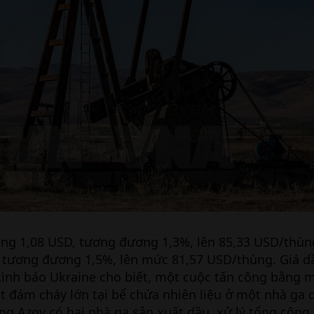
ăng 1,08 USD, tương đương 1,3%, lên 85,33 USD/thùn
, tương đương 1,5%, lên mức 81,57 USD/thùng. Giá d
tình báo Ukraine cho biết, một cuộc tấn công bằng 
t đám cháy lớn tại bể chứa nhiên liệu ở một nhà ga
g Azov có hai nhà ga sản xuất dầu, xử lý tổng cộng