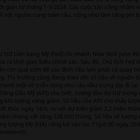
hời gian từ tháng 1-5/2024. Các cuộc tấn công nhằm v
ối với nguồn cung toàn cầu, cũng như làm tăng phí b
ự trữ Liên bang Mỹ (Fed) chi nhánh New York John Wi
a ra thời gian biểu chính xác. Sau đó, Chủ tịch Fed 
ẫn còn quá sớm để xác định liệu lạm phát có quay tr
. Thị trường cũng đang theo dõi số liệu về nguồn d
anh mối về triển vọng nhu cầu dầu trong dịp đi lại 
 Xăng Dầu Mỹ (API) cho biết, lượng dầu dự trữ trong
g khi lượng xăng giảm. Số liệu của API cho thấy lượ
kết thúc ngày 14/6, so với dự kiến giảm 2,2 triệu thù
hẩm chưng cất tăng 538.000 thùng. Số liệu về lượng 
g lượng Mỹ (EIA) công bố vào lúc 11giờ 00 ngày 20/6
uneteenth.