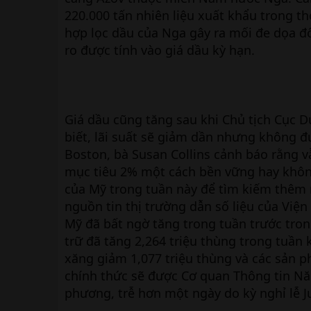
220.000 tấn nhiên liệu xuất khẩu trong t
hợp lọc dầu của Nga gây ra mối đe dọa đ
ro được tính vào giá dầu kỳ hạn.
Giá dầu cũng tăng sau khi Chủ tịch Cục D
biết, lãi suất sẽ giảm dần nhưng không đư
Boston, bà Susan Collins cảnh báo rằng v
mục tiêu 2% một cách bền vững hay không
của Mỹ trong tuần này để tìm kiếm thêm m
nguồn tin thị trường dẫn số liệu của Viện
Mỹ đã bất ngờ tăng trong tuần trước tron
trữ đã tăng 2,264 triệu thùng trong tuần 
xăng giảm 1,077 triệu thùng và các sản p
chính thức sẽ được Cơ quan Thông tin Năn
phương, trễ hơn một ngày do kỳ nghỉ lễ J