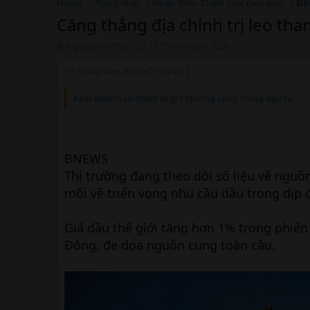
Home
Trang nhất
Nhận định- Chiến lược giao dịch
Dầ
Căng thẳng địa chính trị leo tha
T
N
Ng Quyên Phúc
17 Tháng năm 2026
h
g
r
à
17 Tháng năm 2026
Trả lời: 2
e
y
a
b
Kinh doanh tài chính là gì ? Những lưu ý trong đầu tư
d
ắ
s
t
t
đ
a
ầ
BNEWS
r
u
t
Thị trường đang theo dõi số liệu về ngu
e
mối về triển vọng nhu cầu dầu trong dịp đi
r
Giá dầu thế giới tăng hơn 1% trong phiên 
Đông, đe dọa nguồn cung toàn cầu.