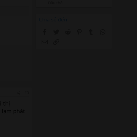
Dầu thô
Chia sẻ đến
Facebook
Twitter
Reddit
Pinterest
Tumblr
WhatsApp
Email
Link
#3
 thị
g lạm phát