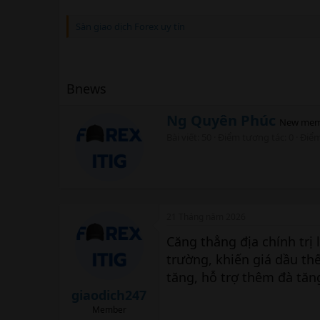
Sàn giao dịch Forex uy tín
Bnews
W
Ng Quyên Phúc
New mem
r
Bài viết
50
Điểm tương tác
0
Điể
i
t
t
e
n
b
21 Tháng năm 2026
y
Căng thẳng địa chính trị 
trường, khiến giá dầu t
tăng, hỗ trợ thêm đà tăn
giaodich247
Member