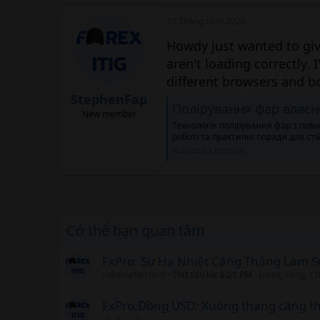
20 Tháng năm 2026
Howdy just wanted to giv
aren't loading correctly. I
different browsers and 
StephenFap
Полірування фар власнор
New member
Технологія полірування фар з пов
роботі та практичні поради для сті
massovka.com.ua
Có thể bạn quan tâm
FxPro: Sự Hạ Nhiệt Căng Thẳng Làm 
cobemetaichinh
Thứ sáu lúc 6:21 PM
Forex, Vàng, Ch
FxPro:Đồng USD: Xuống thang căng t