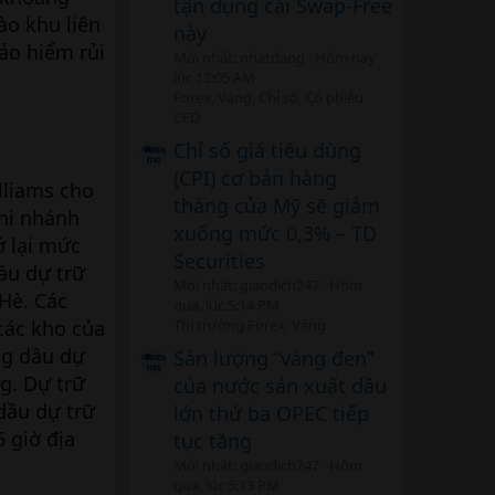
tận dụng cái Swap-Free
ào khu liên
này
ảo hiểm rủi
Mới nhất: nhatdang
Hôm nay
lúc 12:05 AM
Forex, Vàng, Chỉ số, Cổ phiếu
CFD
Chỉ số giá tiêu dùng
(CPI) cơ bản hàng
lliams cho
tháng của Mỹ sẽ giảm
chi nhánh
xuống mức 0,3% – TD
ở lại mức
Securities
ầu dự trữ
Mới nhất: giaodich247
Hôm
Hè. Các
qua, lúc 5:14 PM
 các kho của
Thị trường Forex, Vàng
ng dầu dự
Sản lượng “vàng đen”
ng. Dự trữ
của nước sản xuất dầu
dầu dự trữ
lớn thứ ba OPEC tiếp
 giờ địa
tục tăng
Mới nhất: giaodich247
Hôm
qua, lúc 5:13 PM