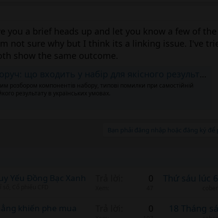
e you a brief heads up and let you know a few of th
'm not sure why but I think its a linking issue. I've tri
both show the same outcome.
уч: що входить у набір для якісного результату
ним розбором компонентів набору, типові помилки при самостійній
йкого результату в українських умовах.
Bạn phải đăng nhập hoặc đăng ký để p
Suy Yếu Đồng Bạc Xanh
Trả lời
0
Thứ sáu lúc 
ỉ số, Cổ phiếu CFD
Xem
47
cobem
hẳng khiến phe mua
Trả lời
0
18 Tháng s