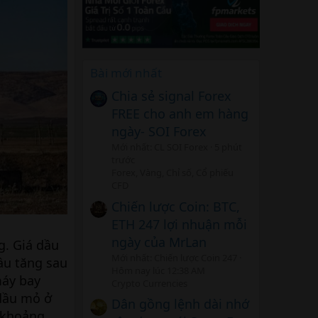
Bài mới nhất
Chia sẻ signal Forex
FREE cho anh em hàng
ngày- SOI Forex
Mới nhất: CL SOI Forex
5 phút
trước
Forex, Vàng, Chỉ số, Cổ phiếu
CFD
Chiến lược Coin: BTC,
ETH 247 lợi nhuận mỗi
ngày của MrLan
g. Giá dầu
Mới nhất: Chiến lược Coin 247
ầu tăng sau
Hôm nay lúc 12:38 AM
máy bay
Crypto Currencies
 dầu mỏ ở
Dân gồng lệnh dài nhớ
 khoảng