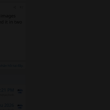
#2
e images
ed it in two
hản hồi tại đây.
6:21 PM
etaichinh
áu 2026