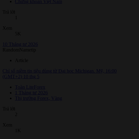
Chứng khoán Việt Nam
Trả lời
1
Xem
5K
10 Tháng tư 2026
RandomNametip
Article
Chỉ số niềm tin tiêu dùng từ Đại học Michigan. Mỹ, 16:00
(GMT+2) 10 thg 5
Toàn LiteForex
1 Tháng tư 2026
Thị trường Forex, Vàng
Trả lời
2
Xem
1K