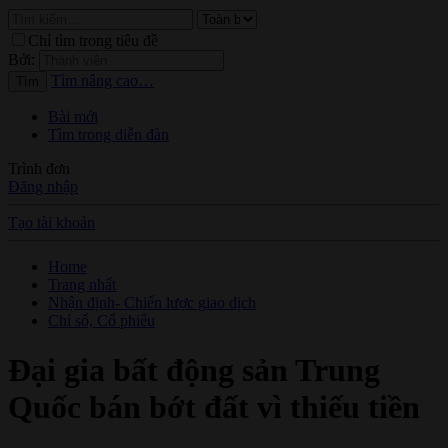
Chỉ tìm trong tiêu đề
Bởi:
Tìm nâng cao…
Tìm
Bài mới
Tìm trong diễn đàn
Trình đơn
Đăng nhập
Tạo tài khoản
Home
Trang nhất
Nhận định- Chiến lược giao dịch
Chỉ số, Cổ phiếu
Đại gia bất động sản Trung
Quốc bán bớt đất vì thiếu tiền