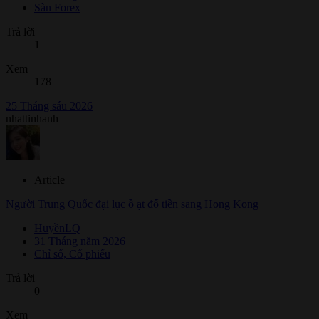
Sàn Forex
Trả lời
1
Xem
178
25 Tháng sáu 2026
nhattinhanh
Article
Người Trung Quốc đại lục ồ ạt đổ tiền sang Hong Kong
HuyềnLQ
31 Tháng năm 2026
Chỉ số, Cổ phiếu
Trả lời
0
Xem