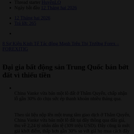
Thread starter
HuyềnLQ
Ngày bắt đầu
12 Tháng hai 2026
12 Tháng hai 2026
Trả lời: 265
8 Sự Kiện Kinh Tế Tác động Mạnh Trên Thị Trường Forex –
FOREXITIG
Đại gia bất động sản Trung Quốc bán bớt
đất vì thiếu tiền​
China Vanke vừa bán một lô đất ở Thâm Quyến, chấp nhận
lỗ gần 30% do chịu sức ép thanh khoản nhiều tháng qua.
Theo tài liệu nộp lên một trung tâm giao dịch ở Thâm Quyến,
China Vanke vừa bán một lô đất tại đây thông qua đấu giá,
thu về 2,24 tỷ nhân dân tệ (309 triệu USD). Đây cũng là mức
giá khởi điểm, thấp hơn gần 30% so với giá họ mua cách đây