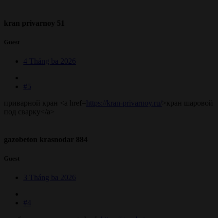
kran privarnoy 51
Guest
4 Tháng ba 2026
#5
приварной кран <a href=
https://kran-privarnoy.ru/
>кран шаровой
под сварку</a>
gazobeton krasnodar 884
Guest
3 Tháng ba 2026
#4