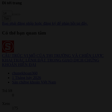
Đi tới trang
Tới
Bạn phải đăng nhập hoặc đăng ký để phản hồi tại đây.
Có thể bạn quan tâm
CẤU TRÚC VI MÔ CỦA THỊ TRƯỜNG VÀ CHIẾN LƯỢC
KHAI THÁC LỆNH ĐẶT TRONG GIAO DỊCH CHỨNG
KHOÁN HIỆN ĐẠI
chungkhoan360
1 Tháng bảy 2026
Sàn chứng khoán Việt Nam
Trả lời
0
Xem
175