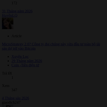
172
31 Tháng năm 2026
HuyềnLQ
Article
MicroStrategy 2.0? Công ty đại chúng này vừa đầu tư toàn bộ tài
sản dự trữ vào Bitcoin
Xuyên Lục
29 Tháng năm 2026
Coin -Tiền điện tử
Trả lời
1
Xem
347
4 Tháng sáu 2026
giaodich247