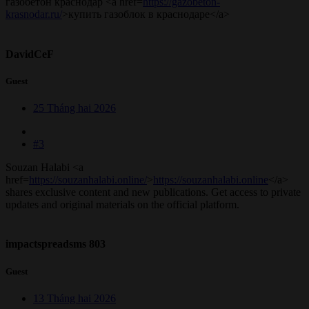
газобетон краснодар <a href=
https://gazobeton-
krasnodar.ru/
>купить газоблок в краснодаре</a>
DavidCeF
Guest
25 Tháng hai 2026
#3
Souzan Halabi <a
href=
https://souzanhalabi.online/
>
https://souzanhalabi.online
</a>
shares exclusive content and new publications. Get access to private
updates and original materials on the official platform.
impactspreadsms 803
Guest
13 Tháng hai 2026