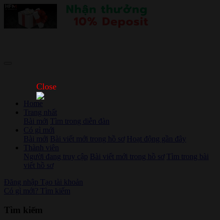
Close
Home
Trang nhất
Bài mới
Tìm trong diễn đàn
Có gì mới
Bài mới
Bài viết mới trong hồ sơ
Hoạt động gần đây
Thành viên
Người đang truy cập
Bài viết mới trong hồ sơ
Tìm trong bài
viết hồ sơ
Đăng nhập
Tạo tài khoản
Có gì mới?
Tìm kiếm
Tìm kiếm