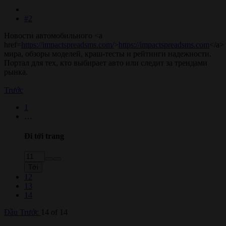
#2
Новости автомобильного <a
href=
https://impactspreadsms.com/
>
https://impactspreadsms.com
</a>
мира, обзоры моделей, краш-тесты и рейтинги надежности.
Портал для тех, кто выбирает авто или следит за трендами
рынка.
Trước
1
…
Đi tới trang
Tới
12
13
14
Đầu
Trước
14 of 14