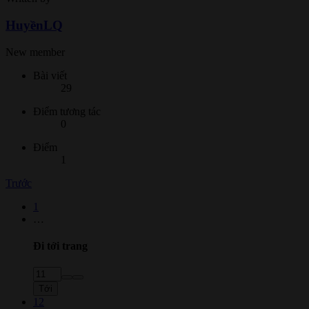
HuyềnLQ
New member
Bài viết
29
Điểm tương tác
0
Điểm
1
Trước
1
…
Đi tới trang
Tới
12