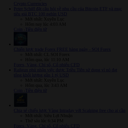
Crypto Currencies
Peter Schiff đặt câu hỏi về nhu cầu của Bitcoin ETF và mục
tiêu giá BTC 100 nghìn USD
Mới nhất: Xuyên Lục
Hôm nay lúc 4:03 AM
Coin -Tiền điện tử
Chiến lược trade Forex FREE hàng ngày - SOI Forex
Mới nhất: CL SOI Forex
Hôm qua, lúc 11:10 AM
Forex, Vàng, Chỉ số, Cổ phiếu CFD
Railgun phủ nhận việc được Triều Tiên sử dụng vì nó đạt
tổng khối lượng gần 1 tỷ USD
Mới nhất: Xuyên Lục
Hôm qua, lúc 3:43 AM
Coin -Tiền điện tử
Chia sẻ chiến lược Vàng Intraday với Scalping free cho ai cần
Mới nhất: Siêu Lợi Nhuận
Thứ sáu lúc 6:34 PM
Forex, Vàng, Chỉ số, Cổ phiếu CFD