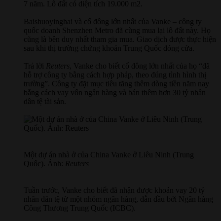
7 năm. Lô đất có diện tích 19.000 m2.
Baishuoyinghai và cổ đông lớn nhất của Vanke – công ty
quốc doanh Shenzhen Metro đã cùng mua lại lô đất này. Họ
cũng là bên duy nhất tham gia mua. Giao dịch được thực hiện
sau khi thị trường chứng khoán Trung Quốc đóng cửa.
Trả lời
Reuters
, Vanke cho biết cổ đông lớn nhất của họ “đã
hỗ trợ công ty bằng cách hợp pháp, theo đúng tình hình thị
trường”. Công ty đặt mục tiêu tăng thêm dòng tiền năm nay
bằng cách vay vốn ngân hàng và bán thêm hơn 30 tỷ nhân
dân tệ tài sản.
Một dự án nhà ở của China Vanke ở Liêu Ninh (Trung
Quốc). Ảnh:
Reuters
Tuần trước, Vanke cho biết đã nhận được khoản vay 20 tỷ
nhân dân tệ từ một nhóm ngân hàng, dẫn đầu bởi Ngân hàng
Công Thương Trung Quốc (ICBC).