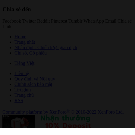
Chia sẻ đến
Facebook
Twitter
Reddit
Pinterest
Tumblr
WhatsApp
Email
Chia sẻ
Link
Home
Trang nhất
Nhận định- Chiến lược giao dịch
Chỉ số, Cổ phiếu
Tiếng Việt
Liên hệ
Quy định và Nội quy
Chính sách bảo mật
Trợ giúp
Trang chủ
RSS
®
Community platform by XenForo
© 2010-2022 XenForo Ltd.
Bên trên