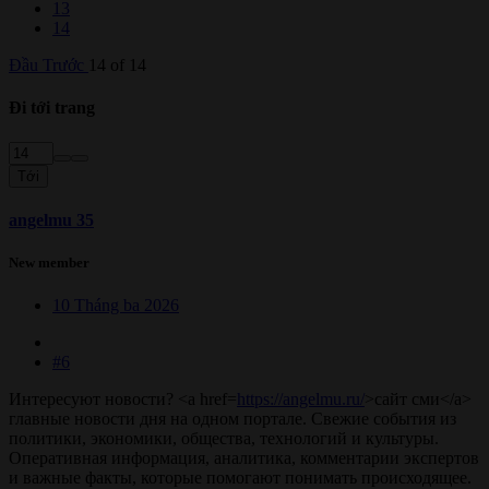
13
14
Đầu
Trước
14 of 14
Đi tới trang
Tới
angelmu 35
New member
10 Tháng ba 2026
#6
Интересуют новости? <a href=
https://angelmu.ru/
>сайт сми</a>
главные новости дня на одном портале. Свежие события из
политики, экономики, общества, технологий и культуры.
Оперативная информация, аналитика, комментарии экспертов
и важные факты, которые помогают понимать происходящее.