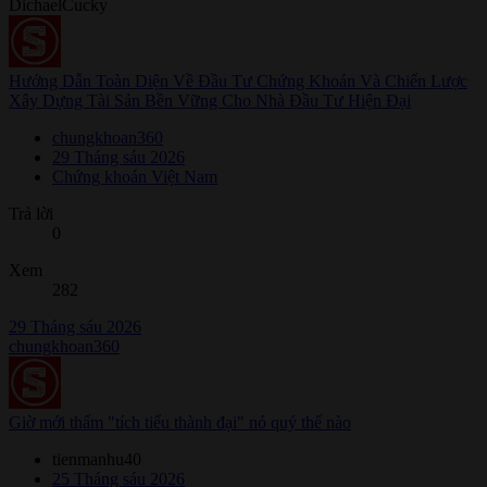
DichaelCucky
Hướng Dẫn Toàn Diện Về Đầu Tư Chứng Khoán Và Chiến Lược
Xây Dựng Tài Sản Bền Vững Cho Nhà Đầu Tư Hiện Đại
chungkhoan360
29 Tháng sáu 2026
Chứng khoán Việt Nam
Trả lời
0
Xem
282
29 Tháng sáu 2026
chungkhoan360
Giờ mới thấm "tích tiểu thành đại" nó quý thế nào
tienmanhu40
25 Tháng sáu 2026