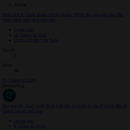
Article
Phân tích kỹ thuật trong chứng khoán: Từ tư duy nguyên bản đến
chiến lược giao dịch hiện đại
crypto one
10 Tháng tư 2026
Chứng khoán Việt Nam
Trả lời
5
Xem
6K
15 Tháng tư 2026
Brandontug
Beyond the chart: nghệ thuật hợp lưu và quản trị tâm lý trong đầu tư
chứng khoán hiện đại
crypto one
8 Tháng tư 2026