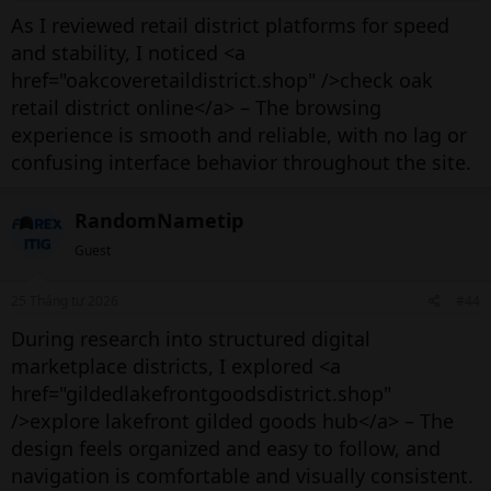
ty đặt mục tiêu tăng thêm dòng tiền năm nay
As I reviewed retail district platforms for speed
bằng cách vay vốn ngân hàng và bán thêm
and stability, I noticed <a
hơn 30 tỷ nhân dân tệ tài sản.
href="oakcoveretaildistrict.shop" />check oak
retail district online</a> – The browsing
experience is smooth and reliable, with no lag or
confusing interface behavior throughout the site.
Một dự án nhà ở của China Vanke ở Liêu Ninh
(Trung Quốc). Ảnh:
Reuters
RandomNametip
Guest
Tuần trước, Vanke cho biết đã nhận được
25 Tháng tư 2026
#44
khoản vay 20 tỷ nhân dân tệ từ một nhóm
During research into structured digital
ngân hàng, dẫn đầu bởi Ngân hàng Công
marketplace districts, I explored <a
Thương Trung Quốc (ICBC).
href="gildedlakefrontgoodsdistrict.shop"
/>explore lakefront gilded goods hub</a> – The
Vanke đang nỗ lực huy động thêm tài chính.
design feels organized and easy to follow, and
Tháng trước, họ cho biết đang đối mặt với
navigation is comfortable and visually consistent.
sức ép thanh khoản trong ngắn hạn, chủ yếu