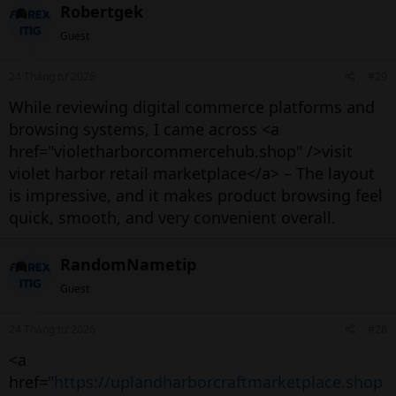
Robertgek
Guest
24 Tháng tư 2026
#29
While reviewing digital commerce platforms and
browsing systems, I came across <a
href="violetharborcommercehub.shop" />visit
violet harbor retail marketplace</a> – The layout
is impressive, and it makes product browsing feel
quick, smooth, and very convenient overall.
RandomNametip
Guest
24 Tháng tư 2026
#28
<a
href="
https://uplandharborcraftmarketplace.shop