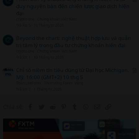
l
duy nguyên bản đến chiến lược giao dịch hiện
r
đại
t
crypto one
Chứng khoán Việt Nam
i
Trả lời
5
15 Tháng tư 2026
c
l
Beyond the chart: nghệ thuật hợp lưu và quản
trị tâm lý trong đầu tư chứng khoán hiện đại
crypto one
Chứng khoán Việt Nam
Trả lời
1
10 Tháng tư 2026
Chỉ số niềm tin tiêu dùng từ Đại học Michigan.
Mỹ, 16:00 (GMT+2) 10 thg 5
r
Toàn LiteForex
Thị trường Forex, Vàng
t
Trả lời
2
1 Tháng tư 2026
i
c
Facebook
Twitter
Reddit
Pinterest
Tumblr
WhatsApp
Email
Link
Chia sẻ:
l