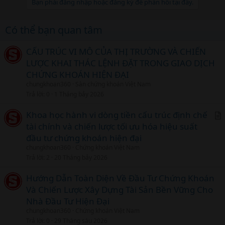
Bạn phải đăng nhập hoặc đăng ký để phản hồi tại đây.
Có thể bạn quan tâm
CẤU TRÚC VI MÔ CỦA THỊ TRƯỜNG VÀ CHIẾN
LƯỢC KHAI THÁC LỆNH ĐẶT TRONG GIAO DỊCH
CHỨNG KHOÁN HIỆN ĐẠI
chungkhoan360
Sàn chứng khoán Việt Nam
Trả lời
0
1 Tháng bảy 2026
Khoa học hành vi dòng tiền cấu trúc định chế
tài chính và chiến lược tối ưu hóa hiệu suất
r
đầu tư chứng khoán hiện đại
t
chungkhoan360
Chứng khoán Việt Nam
i
Trả lời
2
20 Tháng bảy 2026
c
l
Hướng Dẫn Toàn Diện Về Đầu Tư Chứng Khoán
Và Chiến Lược Xây Dựng Tài Sản Bền Vững Cho
Nhà Đầu Tư Hiện Đại
chungkhoan360
Chứng khoán Việt Nam
Trả lời
0
29 Tháng sáu 2026