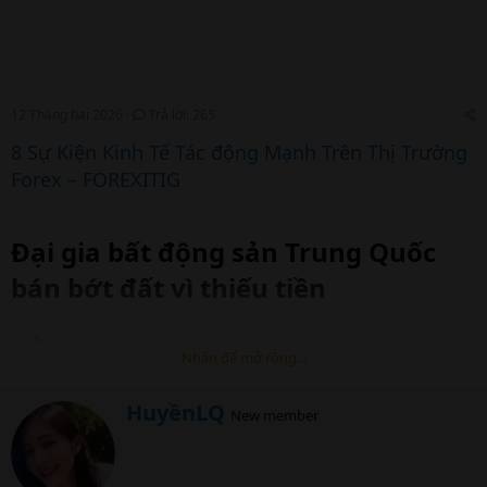
12 Tháng hai 2026
Trả lời: 265
8 Sự Kiện Kinh Tế Tác động Mạnh Trên Thị Trường
Forex – FOREXITIG
Đại gia bất động sản Trung Quốc
bán bớt đất vì thiếu tiền​
Nhấn để mở rộng...
China Vanke vừa bán một lô đất ở Thâm
Quyến, chấp nhận lỗ gần 30% do chịu sức ép
W
HuyềnLQ
New member
thanh khoản nhiều tháng qua.
r
i
t
t