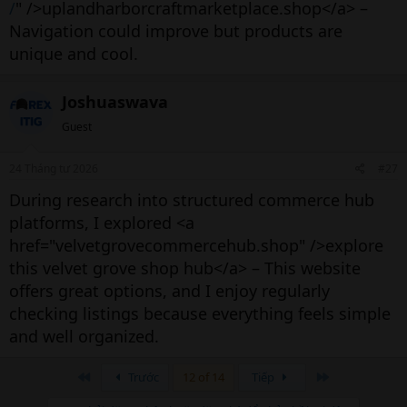
/
" />uplandharborcraftmarketplace.shop</a> –
Navigation could improve but products are
unique and cool.
Joshuaswava
Guest
24 Tháng tư 2026
#27
During research into structured commerce hub
platforms, I explored <a
href="velvetgrovecommercehub.shop" />explore
this velvet grove shop hub</a> – This website
offers great options, and I enjoy regularly
checking listings because everything feels simple
and well organized.
Đầu
Cuối
Trước
12 of 14
Tiếp