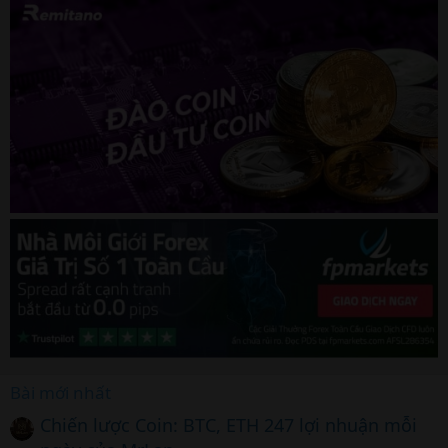
Bài mới nhất
Chiến lược Coin: BTC, ETH 247 lợi nhuận mỗi