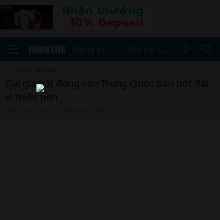
Đăng nhập
Tạo tài khoản
Chỉ số, Cổ phiếu
Đại gia bất động sản Trung Quốc bán bớt đất
vì thiếu tiền
T
N
HuyềnLQ
12 Tháng hai 2026
h
g
r
à
e
y
a
b
d
ắ
s
t
t
đ
a
ầ
r
u
t
e
r