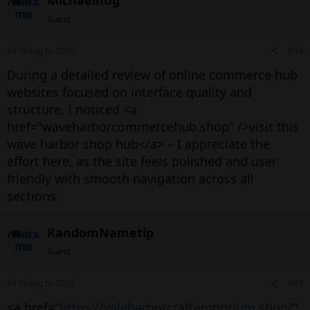
Michaelnug
Guest
24 Tháng tư 2026
#34
During a detailed review of online commerce hub
websites focused on interface quality and
structure, I noticed <a
href="waveharborcommercehub.shop" />visit this
wave harbor shop hub</a> – I appreciate the
effort here, as the site feels polished and user
friendly with smooth navigation across all
sections.
RandomNametip
Guest
24 Tháng tư 2026
#33
<a href="
https://valeharborcraftemporium.shop/
"