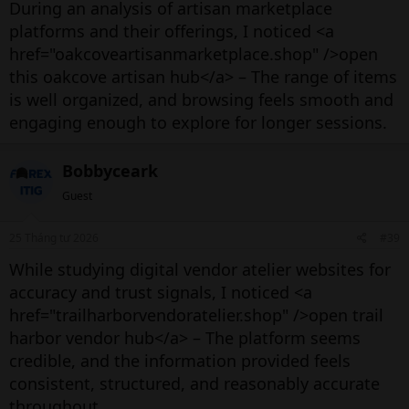
During an analysis of artisan marketplace
Sàn Giao Dịch Forex Uy Tín – FOREXITIG
platforms and their offerings, I noticed <a
href="oakcoveartisanmarketplace.shop" />open
Sàn giao dịch Forex uy tín
this oakcove artisan hub</a> – The range of items
is well organized, and browsing feels smooth and
engaging enough to explore for longer sessions.
Vnexpress
Bobbyceark
Guest
25 Tháng tư 2026
#39
While studying digital vendor atelier websites for
accuracy and trust signals, I noticed <a
href="trailharborvendoratelier.shop" />open trail
harbor vendor hub</a> – The platform seems
credible, and the information provided feels
consistent, structured, and reasonably accurate
throughout.