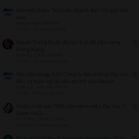
Giờ mới thấm "tích tiểu thành đại" nó quý thế
nào
tienmanhu40
Sàn Forex
Trả lời
1
25 Tháng sáu 2026
Người Trung Quốc đại lục ồ ạt đổ tiền sang
Hong Kong
r
HuyềnLQ
Chỉ số, Cổ phiếu
t
Trả lời
0
31 Tháng năm 2026
i
c
MicroStrategy 2.0? Công ty đại chúng này vừa
l
đầu tư toàn bộ tài sản dự trữ vào Bitcoin
r
Xuyên Lục
Coin -Tiền điện tử
t
Trả lời
1
4 Tháng sáu 2026
i
c
HAGL chốt bán 99% vốn bệnh viện Đại học Y
l
Dược HAGL
r
Chu Thắng
Chỉ số, Cổ phiếu
t
Trả lời
0
14 Tháng năm 2026
i
c
Phân tích kỹ thuật trong chứng khoán: Từ tư