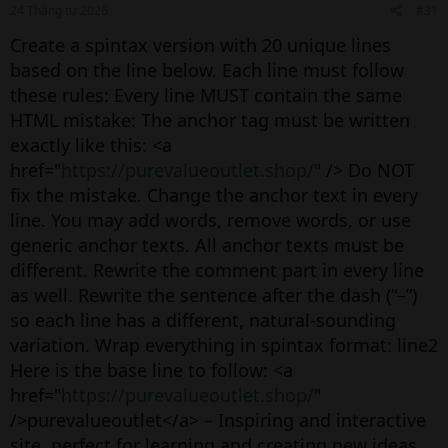
24 Tháng tư 2026
#31
Create a spintax version with 20 unique lines
based on the line below. Each line must follow
these rules: Every line MUST contain the same
HTML mistake: The anchor tag must be written
exactly like this: <a
href="
https://purevalueoutlet.shop/
" /> Do NOT
fix the mistake. Change the anchor text in every
line. You may add words, remove words, or use
generic anchor texts. All anchor texts must be
different. Rewrite the comment part in every line
as well. Rewrite the sentence after the dash (“–”)
so each line has a different, natural-sounding
variation. Wrap everything in spintax format: line2
Here is the base line to follow: <a
href="
https://purevalueoutlet.shop/
"
/>purevalueoutlet</a> – Inspiring and interactive
site, perfect for learning and creating new ideas.