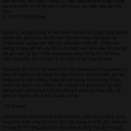
tuần kết thúc vào ngày 1 tháng 12, mức tăng lớn nhất trong 9 tuần,
cao hơn nhiều so với dự báo 1 triệu thùng, cho thấy nhu cầu yếu
hơn
Ngoài ra, những lo lắng về sức khỏe kinh tế của Trung Quốc đã ảnh
hưởng đến giá cả sau khi Moody's hạ triển vọng xếp hạng của
Trung Quốc xuống mức tiêu cực một ngày trước đó. Thêm vào
những lo lắng, dữ liệu của BEA cho thấy xuất khẩu dầu thô của Mỹ
đạt gần mức kỷ lục 6 triệu thùng/ngày trong tháng 10, với dòng
chảy sang châu Âu và châu Á cho thấy sự gia tăng ổn định.
Trong khi đó, OPEC đã bơm 27,81 triệu thùng/ngày trong tháng 11,
giảm 90 nghìn so với tháng 10, theo Reuters. Saudi Arabia giữ sản
lượng ở mức gần 9 triệu, trong khi sản lượng từ Iran tăng. Tuần
trước, các thành viên OPEC+ đã công bố cắt giảm thêm 2,2 triệu
thùng/ngày, nhưng hơn 1,3 triệu thùng là phần mở rộng mức cắt
giảm tự nguyện của Ả Rập Saudi và Nga
*Về kĩ thuật:
Giá vẫn đang đi trong kênh giảm ngắn hạn, hiện tại giá đang về lại
vùng biên dưới cũng là hỗ trợ, MA200 khung W 67$. đây được coi
là vùng hỗ trợ cứng, giá nhiều khả năng sẽ phản ứng tại vùng giá