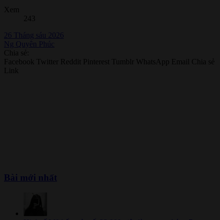
Xem
243
26 Tháng sáu 2026
Ng Quyên Phúc
Chia sẻ:
Facebook
Twitter
Reddit
Pinterest
Tumblr
WhatsApp
Email
Chia sẻ
Link
Bài mới nhất