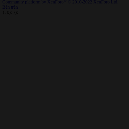
®
Community platform by XenForo
© 2010-2022 XenForo Ltd.
Bên trên
}, 0); });