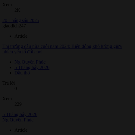
Xem
2K
20 Tháng sáu 2025
giaodich247
Article
Thị trường dầu nửa cuối năm 2024: Biến động khó lường giữa
nhiều yếu tố đối chọi
Ng Quyên Phúc
5 Tháng bảy 2026
Dầu thô
Trả lời
0
Xem
229
5 Tháng bảy 2026
Ng Quyên Phúc
Article