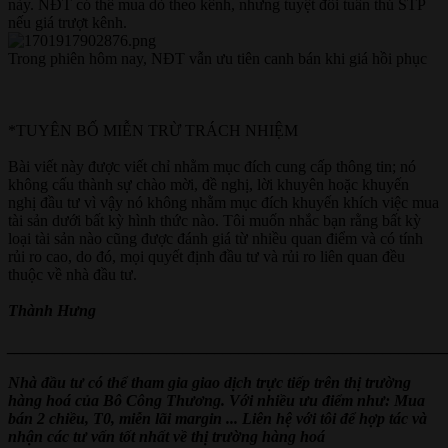
này. NĐT có thể mua dò theo kênh, nhưng tuyệt đối tuân thủ STP
nếu giá trượt kênh.
Trong phiên hôm nay, NĐT vẫn ưu tiên canh bán khi giá hồi phục
*TUYÊN BỐ MIỄN TRỪ TRÁCH NHIỆM
Bài viết này được viết chỉ nhằm mục đích cung cấp thông tin; nó
không cấu thành sự chào mời, đề nghị, lời khuyên hoặc khuyến
nghị đầu tư vì vậy nó không nhằm mục đích khuyến khích việc mua
tài sản dưới bất kỳ hình thức nào. Tôi muốn nhắc bạn rằng bất kỳ
loại tài sản nào cũng được đánh giá từ nhiều quan điểm và có tính
rủi ro cao, do đó, mọi quyết định đầu tư và rủi ro liên quan đều
thuộc về nhà đầu tư.
Thành Hưng
_______________________________________________________
Nhà đầu tư có thể tham gia giao dịch trực tiếp trên thị trường
hàng hoá của Bô Công Thương. Với nhiều ưu điểm như: Mua
bán 2 chiều, T0, miễn lãi margin ... Liên hệ với tôi để hợp tác và
nhận các tư vấn tốt nhất về thị trường hàng hoá