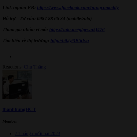
Link nguồn FB:
https://www.facebook.com/hungcomodity
Hỗ trợ - Tư vấn: 0987 88 66 34 (mobile/zalo)
Tham gia nhóm vĩ mô:
https://zalo.me/g/pewnkf476
Tìm hiểu về thị trường:
http://bit.ly/3B5tIvu
Reactions:
Chu Thắng
thanhhungHCT
Member
7 Tháng mười hai 2023