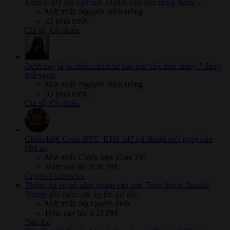
Kinh tế Mỹ bất ngờ mất 23.000 việc làm trong tháng 7
Mới nhất: Nguyễn Bích Hồng
22 phút trước
Chỉ số, Cổ phiếu
Dưới đây là ba điểm chính từ báo cáo việc làm tháng 7 đáng
thất vọng
Mới nhất: Nguyễn Bích Hồng
55 phút trước
Chỉ số, Cổ phiếu
Chiến lược Coin: BTC, ETH 247 lợi nhuận mỗi ngày của
MrLan
Mới nhất: Chiến lược Coin 247
Hôm nay lúc 8:40 PM
Crypto Currencies
Thông tin vụ nổ súng nhằm vào cựu Tổng thống Donald
Trump gây thêm sức ép lên giá dầu
Mới nhất: Ng Quyên Phúc
Hôm nay lúc 4:23 PM
Dầu thô