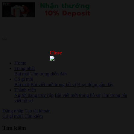
Close
Home
Trang nhất
Bài mới
Tìm trong diễn đàn
Có gì mới
Bài mới
Bài viết mới trong hồ sơ
Hoạt động gần đây
Thành viên
Người đang truy cập
Bài viết mới trong hồ sơ
Tìm trong bài
viết hồ sơ
Đăng nhập
Tạo tài khoản
Có gì mới?
Tìm kiếm
Tìm kiếm