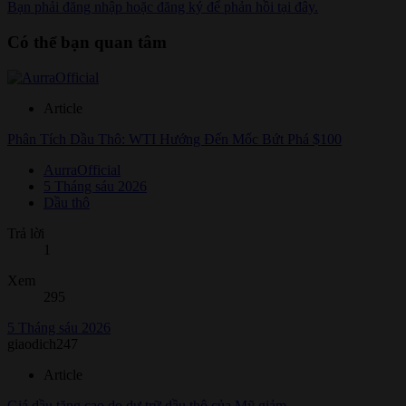
Bạn phải đăng nhập hoặc đăng ký để phản hồi tại đây.
Có thể bạn quan tâm
Article
Phân Tích Dầu Thô: WTI Hướng Đến Mốc Bứt Phá $100
AurraOfficial
5 Tháng sáu 2026
Dầu thô
Trả lời
1
Xem
295
5 Tháng sáu 2026
giaodich247
Article
Giá dầu tăng cao do dự trữ dầu thô của Mỹ giảm