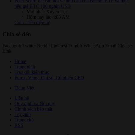
Peter Schiff đặt câu hỏi về nhu cầu của Bitcoin ETF và mục
tiêu giá BTC 100 nghìn USD
Mới nhất: Xuyên Lục
Hôm nay lúc 4:03 AM
Coin -Tiền điện tử
Chia sẻ đến
Facebook
Twitter
Reddit
Pinterest
Tumblr
WhatsApp
Email
Chia sẻ
Link
Home
Trang nhất
Trao đổi kiến thức
Forex, Vàng, Chỉ số, Cổ phiếu CFD
Tiếng Việt
Liên hệ
Quy định và Nội quy
Chính sách bảo mật
Trợ giúp
Trang chủ
RSS