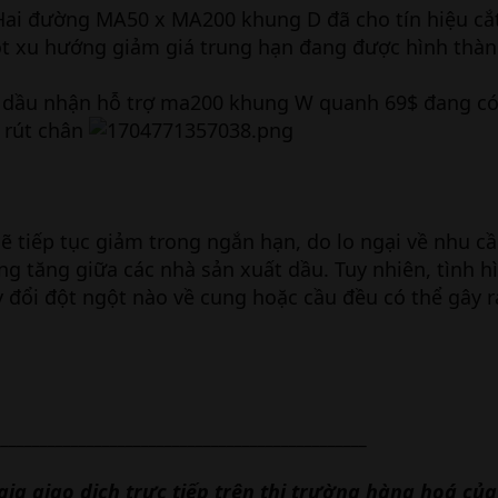
, Hai đường MA50 x MA200 khung D đã cho tín hiệu cắ
 xu hướng giảm giá trung hạn đang được hình thàn
á dầu nhận hỗ trợ ma200 khung W quanh 69$ đang có
 rút chân
sẽ tiếp tục giảm trong ngắn hạn, do lo ngại về nhu c
ng tăng giữa các nhà sản xuất dầu. Tuy nhiên, tình h
y đổi đột ngột nào về cung hoặc cầu đều có thể gây r
________________________________________________
ia giao dịch trực tiếp trên thị trường hàng hoá củ