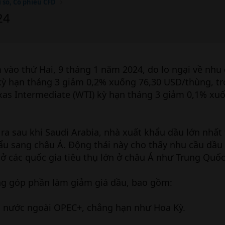
ỉ số, Cổ phiếu CFD
24
 vào thứ Hai, 9 tháng 1 năm 2024, do lo ngại về nh
kỳ hạn tháng 3 giảm 0,2% xuống 76,30 USD/thùng, tr
xas Intermediate (WTI) kỳ hạn tháng 3 giảm 0,1% xu
ra sau khi Saudi Arabia, nhà xuất khẩu dầu lớn nhất 
ẩu sang châu Á. Động thái này cho thấy nhu cầu dầu
 ở các quốc gia tiêu thụ lớn ở châu Á như Trung Quốc
ng góp phần làm giảm giá dầu, bao gồm:
c nước ngoài OPEC+, chẳng hạn như Hoa Kỳ.