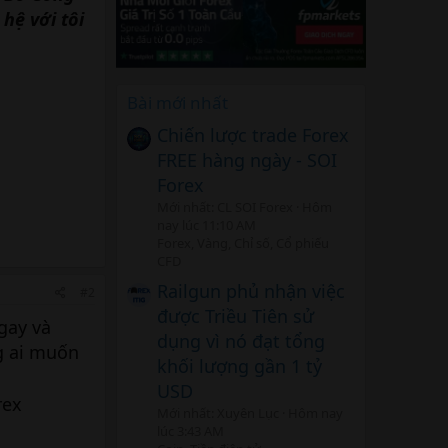
hệ với tôi
Bài mới nhất
Chiến lược trade Forex
FREE hàng ngày - SOI
Forex
Mới nhất: CL SOI Forex
Hôm
nay lúc 11:10 AM
Forex, Vàng, Chỉ số, Cổ phiếu
CFD
Railgun phủ nhận việc
#2
được Triều Tiên sử
gay và
dụng vì nó đạt tổng
ng ai muốn
khối lượng gần 1 tỷ
USD
rex
Mới nhất: Xuyên Lục
Hôm nay
lúc 3:43 AM