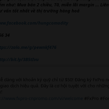
 như: Mua bán 2 chiều, T0, miễn lãi margin ... Liên 
ư vấn tốt nhất về thị trường hàng hoá
www.facebook.com/hungcomodity
66 34
tps://zalo.me/g/pewnkf476
ttp://bit.ly/3B5tIvu
dễ dàng với khoản ký quỹ chỉ từ $50! Đăng ký FxPro n
giao dịch hiệu quả. Đây là cơ hội tuyệt vời cho nhữ
x!
s://www.fxpro-cnpromo.com/vi/welcome
#FxPro #Fo