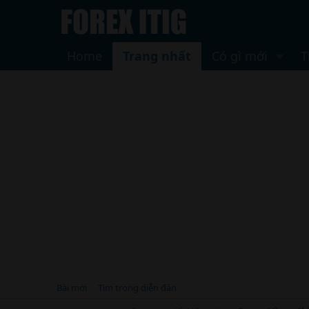
Home
Trang nhất
Có gì mới
T
Bài mới
Tìm trong diễn đàn