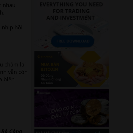
t nhau
h.
 nhịp hồi
ầu chậm lại
ình vẫn còn
a biến
a Bô Công