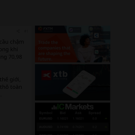
#1
u cầu chậm
ong khi
ống 70,98
thế giới,
 thô toàn
.