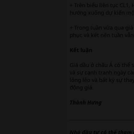
+ Trên biểu liên tục CL1
hướng xuống dự kiến một
+ Trong tuần vừa qua gi
phục và kết nến tuần vẫn
Kết luận
Giá dầu ở châu Á có thể 
và sự cạnh tranh ngày cà
lỏng lẻo và bất kỳ sự tha
động giá.
Thành Hưng
______________________________
Nhà đầu tư có thể tham g