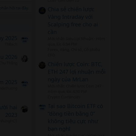
Coin -Tiền điện tử
hản hồi tại đây.
Chia sẻ chiến lược
Vàng Intraday với
Scalping free cho ai
cần
ảy 2025
Mới nhất: Siêu Lợi Nhuận
Hôm
qua, lúc 6:34 PM
ThBach
Forex, Vàng, Chỉ số, Cổ phiếu
CFD
áu 2026
Chiến lược Coin: BTC,
Chu Thắng
ETH 247 lợi nhuận mỗi
ngày của MrLan
m 2025
Mới nhất: Chiến lược Coin 247
hdethuong
Hôm qua, lúc 4:30 PM
Crypto Currencies
Tại sao Bitcoin ETF có
ười hai
“dòng tiền bằng 0”
2023
không tiêu cực như
nhhungHCT
bạn nghĩ
Mới nhất: Xuyên Lục
Hôm qua,