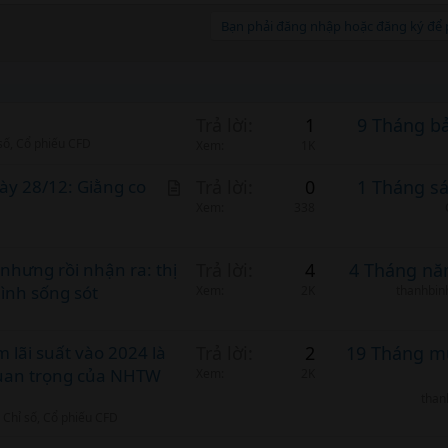
Bạn phải đăng nhập hoặc đăng ký để p
Trả lời
1
9 Tháng b
 số, Cổ phiếu CFD
Xem
1K
A
ày 28/12: Giằng co
Trả lời
0
1 Tháng s
r
Xem
338
t
i
 nhưng rồi nhận ra: thị
Trả lời
4
4 Tháng nă
c
ình sống sót
Xem
2K
thanhbin
l
e
 lãi suất vào 2024 là
Trả lời
2
19 Tháng m
uan trọng của NHTW
Xem
2K
tha
 Chỉ số, Cổ phiếu CFD