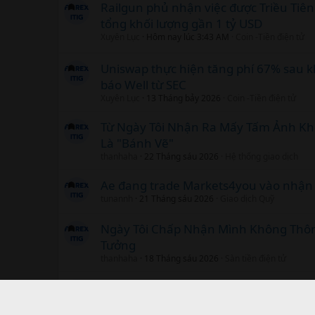
Railgun phủ nhận việc được Triều Tiên
tổng khối lượng gần 1 tỷ USD
Xuyên Lục
Hôm nay lúc 3:43 AM
Coin -Tiền điện tử
Uniswap thực hiện tăng phí 67% sau 
báo Well từ SEC
Xuyên Lục
13 Tháng bảy 2026
Coin -Tiền điện tử
Từ Ngày Tôi Nhận Ra Mấy Tấm Ảnh Kh
Là "Bánh Vẽ"
thanhaha
22 Tháng sáu 2026
Hệ thống giao dịch
Ae đang trade Markets4you vào nhận l
tunannh
21 Tháng sáu 2026
Giao dịch Quỹ
Ngày Tôi Chấp Nhận Mình Không Thô
Tưởng
thanhaha
18 Tháng sáu 2026
Sàn tiền điện tử
Glassnode: Khối lượng giao ngay Bitco
đoạn “hưng phấn” của thị trường tiền 