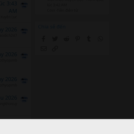
úc 3:43
lúc 3:42 AM
AM
Coin -Tiền điện tử
Xuyên Lục
Chia sẻ đến
ảy 2026
iaodich247
Facebook
Twitter
Reddit
Pinterest
Tumblr
WhatsApp
Email
Link
ảy 2026
othyopimb
ảy 2026
othyopimb
áu 2026
ungkhoisuy
áu 2026
iaodich247