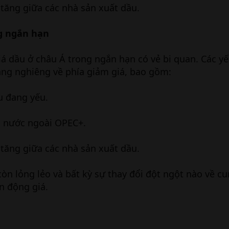
tăng giữa các nhà sản xuất dầu.
ng ngắn hạn
iá dầu ở châu Á trong ngắn hạn có vẻ bi quan. Các yế
ang nghiêng về phía giảm giá, bao gồm:
u đang yếu.
c nước ngoài OPEC+.
tăng giữa các nhà sản xuất dầu.
còn lỏng lẻo và bất kỳ sự thay đổi đột ngột nào về c
n động giá.