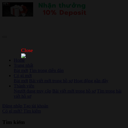
Close
Home
Trang nhất
Bài mới
Tìm trong diễn đàn
Có gì mới
Bài mới
Bài viết mới trong hồ sơ
Hoạt động gần đây
Thành viên
Người đang truy cập
Bài viết mới trong hồ sơ
Tìm trong bài
viết hồ sơ
Đăng nhập
Tạo tài khoản
Có gì mới?
Tìm kiếm
Tìm kiếm