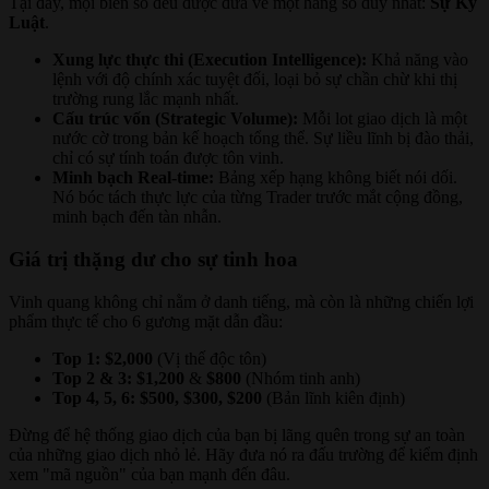
Tại đây, mọi biến số đều được đưa về một hằng số duy nhất:
Sự Kỷ
Luật
.
Xung lực thực thi (Execution Intelligence):
Khả năng vào
lệnh với độ chính xác tuyệt đối, loại bỏ sự chần chừ khi thị
trường rung lắc mạnh nhất.
Cấu trúc vốn (Strategic Volume):
Mỗi lot giao dịch là một
nước cờ trong bản kế hoạch tổng thể. Sự liều lĩnh bị đào thải,
chỉ có sự tính toán được tôn vinh.
Minh bạch Real-time:
Bảng xếp hạng không biết nói dối.
Nó bóc tách thực lực của từng Trader trước mắt cộng đồng,
minh bạch đến tàn nhẫn.
Giá trị thặng dư cho sự tinh hoa
Vinh quang không chỉ nằm ở danh tiếng, mà còn là những chiến lợi
phẩm thực tế cho 6 gương mặt dẫn đầu:
Top 1:
$2,000
(Vị thế độc tôn)
Top 2 & 3:
$1,200
&
$800
(Nhóm tinh anh)
Top 4, 5, 6:
$500, $300, $200
(Bản lĩnh kiên định)
Đừng để hệ thống giao dịch của bạn bị lãng quên trong sự an toàn
của những giao dịch nhỏ lẻ. Hãy đưa nó ra đấu trường để kiểm định
xem "mã nguồn" của bạn mạnh đến đâu.