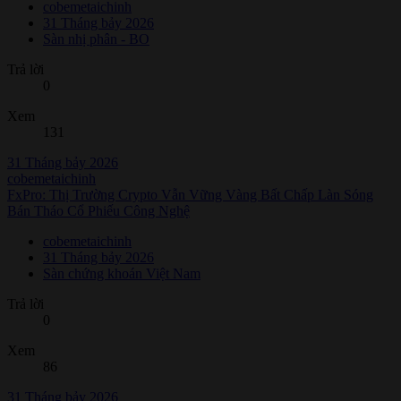
cobemetaichinh
31 Tháng bảy 2026
Sàn nhị phân - BO
Trả lời
0
Xem
131
31 Tháng bảy 2026
cobemetaichinh
FxPro: Thị Trường Crypto Vẫn Vững Vàng Bất Chấp Làn Sóng
Bán Tháo Cổ Phiếu Công Nghệ
cobemetaichinh
31 Tháng bảy 2026
Sàn chứng khoán Việt Nam
Trả lời
0
Xem
86
31 Tháng bảy 2026