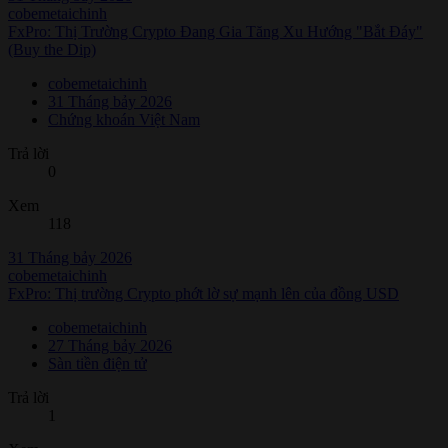
cobemetaichinh
FxPro: Thị Trường Crypto Đang Gia Tăng Xu Hướng "Bắt Đáy"
(Buy the Dip)
cobemetaichinh
31 Tháng bảy 2026
Chứng khoán Việt Nam
Trả lời
0
Xem
118
31 Tháng bảy 2026
cobemetaichinh
FxPro: Thị trường Crypto phớt lờ sự mạnh lên của đồng USD
cobemetaichinh
27 Tháng bảy 2026
Sàn tiền điện tử
Trả lời
1