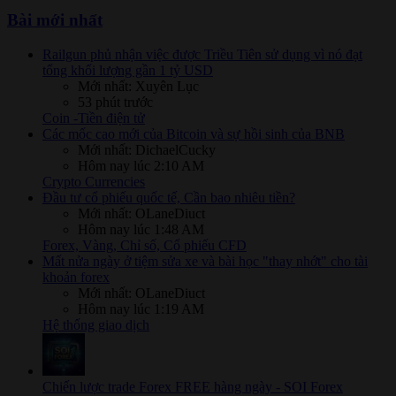
Bài mới nhất
Railgun phủ nhận việc được Triều Tiên sử dụng vì nó đạt
tổng khối lượng gần 1 tỷ USD
Mới nhất: Xuyên Lục
53 phút trước
Coin -Tiền điện tử
Các mốc cao mới của Bitcoin và sự hồi sinh của BNB
Mới nhất: DichaelCucky
Hôm nay lúc 2:10 AM
Crypto Currencies
Đầu tư cổ phiếu quốc tế, Cần bao nhiêu tiền?
Mới nhất: OLaneDiuct
Hôm nay lúc 1:48 AM
Forex, Vàng, Chỉ số, Cổ phiếu CFD
Mất nửa ngày ở tiệm sửa xe và bài học "thay nhớt" cho tài
khoản forex
Mới nhất: OLaneDiuct
Hôm nay lúc 1:19 AM
Hệ thống giao dịch
Chiến lược trade Forex FREE hàng ngày - SOI Forex