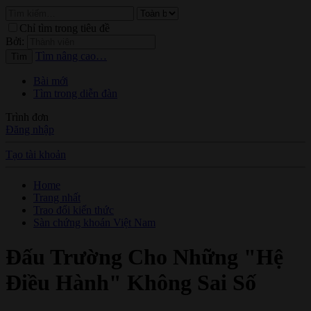
Chỉ tìm trong tiêu đề
Bởi:
Tìm nâng cao…
Tìm
Bài mới
Tìm trong diễn đàn
Trình đơn
Đăng nhập
Tạo tài khoản
Home
Trang nhất
Trao đổi kiến thức
Sàn chứng khoán Việt Nam
Đấu Trường Cho Những "Hệ
Điều Hành" Không Sai Số