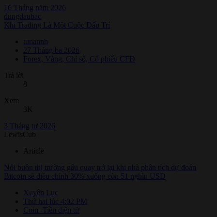
16 Tháng năm 2026
dungdaubac
Khi Trading Là Một Cuộc Đấu Trí
tunannh
27 Tháng ba 2026
Forex, Vàng, Chỉ số, Cổ phiếu CFD
Trả lời
8
Xem
3K
3 Tháng tư 2026
LewisCub
Article
Nỗi buồn thị trường gấu quay trở lại khi nhà phân tích dự đoán
Bitcoin sẽ điều chỉnh 30% xuống còn 51 nghìn USD
Xuyên Lục
Thứ hai lúc 4:02 PM
Coin -Tiền điện tử