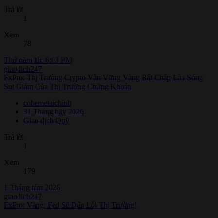
Trả lời
1
Xem
78
Thứ năm lúc 6:03 PM
giaodich247
FxPro: Thị Trường Crypto Vẫn Vững Vàng Bất Chấp Làn Sóng
Sụt Giảm Của Thị Trường Chứng Khoán
cobemetaichinh
31 Tháng bảy 2026
Giao dịch Quỹ
Trả lời
1
Xem
179
1 Tháng tám 2026
giaodich247
FxPro: Vàng: Fed Sẽ Dẫn Lối Thị Trường!