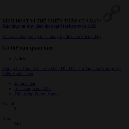
KÍCH HOẠT VỊ THẾ CHIẾN THẦN CỦA BẠN:
Xác thực tư duy giao dịch tại Markets4you 2026
Bạn phải đăng nhập hoặc đăng ký để phản hồi tại đây.
Có thể bạn quan tâm
Article
Không Có Cảm Xúc Trên Biểu Đồ: Đấu Trường Của Những Hệ
Điều Hành Thép
dungdaubac
16 Tháng năm 2026
Thị trường Forex, Vàng
Trả lời
0
Xem
540