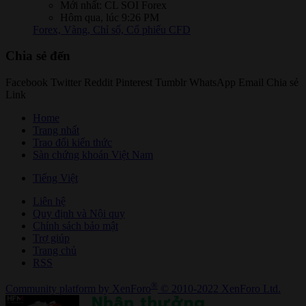
Mới nhất: CL SOI Forex
Hôm qua, lúc 9:26 PM
Forex, Vàng, Chỉ số, Cổ phiếu CFD
Chia sẻ đến
Facebook
Twitter
Reddit
Pinterest
Tumblr
WhatsApp
Email
Chia sẻ
Link
Home
Trang nhất
Trao đổi kiến thức
Sàn chứng khoán Việt Nam
Tiếng Việt
Liên hệ
Quy định và Nội quy
Chính sách bảo mật
Trợ giúp
Trang chủ
RSS
®
Community platform by XenForo
© 2010-2022 XenForo Ltd.