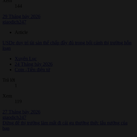
Xem
144
29 Tháng bảy 2026
giaodich247
Article
USDe duy trì tài sản thế chấp đầy đủ trong bối cảnh thị trường hỗn
loạn
Xuyên Lục
24 Tháng bảy 2026
Coin -Tiền điện tử
Trả lời
1
Xem
119
27 Tháng bảy 2026
giaodich247
Đừng để thị trường làm mất đi cái gu thưởng thức lẩu nướng của
bạn