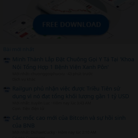
Bài mới nhất
Minh Thành Lắp Đặt Chuông Gọi Y Tá Tại 'Khoa
Nội Tổng Hợp 1 Bệnh Viện Xanh Pôn'
Mới nhất: chuonggoiphucvu
43 phút trước
Dịch vụ khác
Railgun phủ nhận việc được Triều Tiên sử
dụng vì nó đạt tổng khối lượng gần 1 tỷ USD
Mới nhất: Xuyên Lục
Hôm nay lúc 3:43 AM
Coin -Tiền điện tử
Các mốc cao mới của Bitcoin và sự hồi sinh
của BNB
Mới nhất: DichaelCucky
Hôm nay lúc 2:10 AM
Crypto Currencies