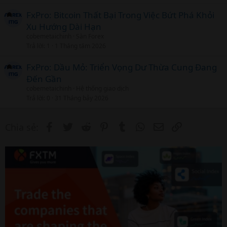
FxPro: Bitcoin Thất Bại Trong Việc Bứt Phá Khỏi
Xu Hướng Dài Hạn
cobemetaichinh
Sàn Forex
Trả lời
1
1 Tháng tám 2026
FxPro: Dầu Mỏ: Triển Vọng Dư Thừa Cung Đang
Đến Gần
cobemetaichinh
Hệ thống giao dịch
Trả lời
0
31 Tháng bảy 2026
Facebook
Twitter
Reddit
Pinterest
Tumblr
WhatsApp
Email
Link
Chia sẻ: