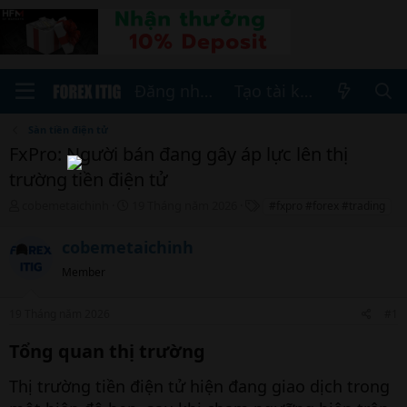
Đăng nhập
Tạo tài khoản
Sàn tiền điện tử
FxPro: Người bán đang gây áp lực lên thị
trường tiền điện tử
T
N
T
cobemetaichinh
19 Tháng năm 2026
#fxpro #forex #trading
h
g
h
r
à
ẻ
cobemetaichinh
e
y
a
b
Member
d
ắ
s
t
19 Tháng năm 2026
#1
t
đ
a
ầ
Tổng quan thị trường
r
u
t
Thị trường tiền điện tử hiện đang giao dịch trong
e
r