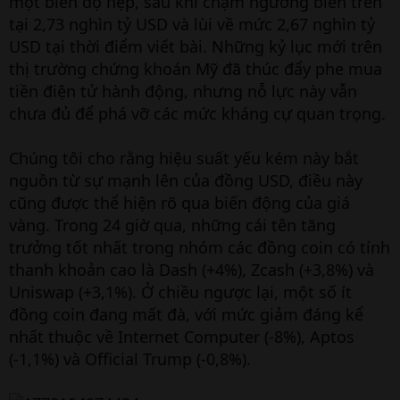
một biên độ hẹp, sau khi chạm ngưỡng biên trên
tại 2,73 nghìn tỷ USD và lùi về mức 2,67 nghìn tỷ
USD tại thời điểm viết bài. Những kỷ lục mới trên
thị trường chứng khoán Mỹ đã thúc đẩy phe mua
tiền điện tử hành động, nhưng nỗ lực này vẫn
chưa đủ để phá vỡ các mức kháng cự quan trọng.
Chúng tôi cho rằng hiệu suất yếu kém này bắt
nguồn từ sự mạnh lên của đồng USD, điều này
cũng được thể hiện rõ qua biến động của giá
vàng. Trong 24 giờ qua, những cái tên tăng
trưởng tốt nhất trong nhóm các đồng coin có tính
thanh khoản cao là Dash (+4%), Zcash (+3,8%) và
Uniswap (+3,1%). Ở chiều ngược lại, một số ít
đồng coin đang mất đà, với mức giảm đáng kể
nhất thuộc về Internet Computer (-8%), Aptos
(-1,1%) và Official Trump (-0,8%).