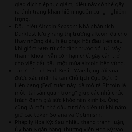
giao dịch tiếp tục giảm, điều này có thể gây
ra tình trạng khan hiếm nguồn cung nghiêm
trọng.
Dấu hiệu Altcoin Season: Nhà phân tích
Darkfost lưu ý rằng thị trường altcoin đã cho
thấy những dấu hiệu phục hồi đầu tiên sau
khi giảm 50% từ các đỉnh trước đó. Dù vậy,
thanh khoản vẫn còn hạn chế, gây cản trở
cho việc bắt đầu một mùa altcoin bền vững.
Tân Chủ tịch Fed: Kevin Warsh, người vừa
được xác nhận là tân Chủ tịch Cục Dự trữ
Liên bang (Fed) tuần này, đã mô tả Bitcoin là
một "tài sản quan trọng" giúp các nhà chức
trách đánh giá sức khỏe nền kinh tế. Ông
cũng là một nhà đầu tư tiền điện tử khi nắm
giữ các token Solana và Optimism.
Pháp lý Hoa Kỳ: Sau nhiều tháng tranh luận,
Ủy ban Ngân hàng Thượng viện Hoa Kỳ vào