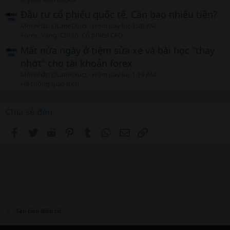
Đầu tư cổ phiếu quốc tế, Cần bao nhiêu tiền?
Mới nhất: OLaneDiuct
Hôm nay lúc 1:48 AM
Forex, Vàng, Chỉ số, Cổ phiếu CFD
Mất nửa ngày ở tiệm sửa xe và bài học "thay
nhớt" cho tài khoản forex
Mới nhất: OLaneDiuct
Hôm nay lúc 1:19 AM
Hệ thống giao dịch
Chia sẻ đến
Facebook
Twitter
Reddit
Pinterest
Tumblr
WhatsApp
Email
Link
Sàn tiền điện tử