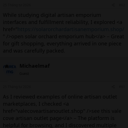
25 Tháng tư 2026
#62
While studying digital artisan emporium
interfaces and fulfillment reliability, I explored <a
href="
https://solarorchardartisanemporium.shop/
" />open solar orchard emporium hub</a> – Great
for gift shopping, everything arrived in one piece
and was carefully packed.
Michaelmaf
Guest
25 Tháng tư 2026
#61
As I reviewed examples of online artisan outlet
marketplaces, I checked <a
href="valecoveartisanoutlet.shop" />see this vale
cove artisan outlet page</a> – The platform is
helpful for browsing, and I discovered multiple