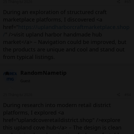
25 Tháng tư 2026
#65
During an exploration of structured craft
marketplace platforms, I discovered <a
href="
https://uplandharborcraftmarketplace.shop
/
" />visit upland harbor handmade hub
market</a> – Navigation could be improved, but
the products are unique and cool and stand out
from typical listings.
RandomNametip
Guest
25 Tháng tư 2026
#64
During research into modern retail district
platforms, I explored <a
href="uplandcoveretaildistrict.shop" />explore
this upland cove hub</a> – The design is clean