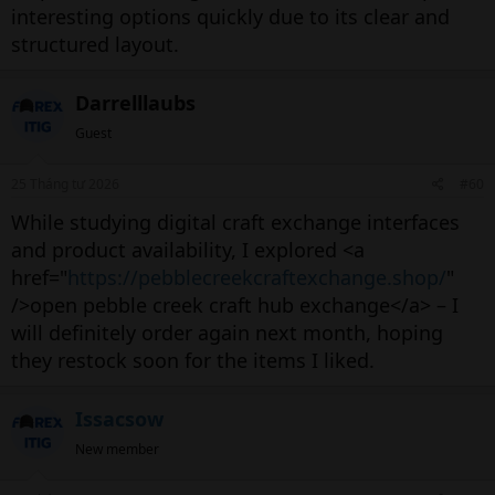
interesting options quickly due to its clear and
structured layout.
Darrelllaubs
Guest
25 Tháng tư 2026
#60
While studying digital craft exchange interfaces
and product availability, I explored <a
href="
https://pebblecreekcraftexchange.shop/
"
/>open pebble creek craft hub exchange</a> – I
will definitely order again next month, hoping
they restock soon for the items I liked.
Issacsow
New member