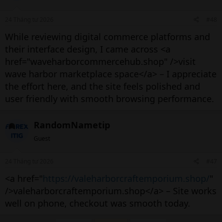
24 Tháng tư 2026
#48
While reviewing digital commerce platforms and
their interface design, I came across <a
href="waveharborcommercehub.shop" />visit
wave harbor marketplace space</a> – I appreciate
the effort here, and the site feels polished and
user friendly with smooth browsing performance.
RandomNametip
Guest
24 Tháng tư 2026
#47
<a href="
https://valeharborcraftemporium.shop/
"
/>valeharborcraftemporium.shop</a> – Site works
well on phone, checkout was smooth today.