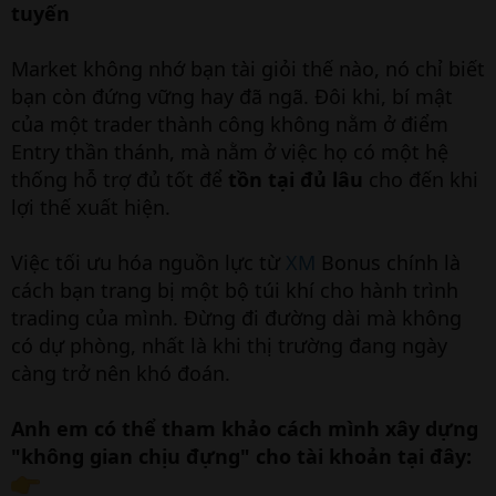
tuyến
Market không nhớ bạn tài giỏi thế nào, nó chỉ biết
bạn còn đứng vững hay đã ngã. Đôi khi, bí mật
của một trader thành công không nằm ở điểm
Entry thần thánh, mà nằm ở việc họ có một hệ
thống hỗ trợ đủ tốt để
tồn tại đủ lâu
cho đến khi
lợi thế xuất hiện.
Việc tối ưu hóa nguồn lực từ
XM
Bonus chính là
cách bạn trang bị một bộ túi khí cho hành trình
trading của mình. Đừng đi đường dài mà không
có dự phòng, nhất là khi thị trường đang ngày
càng trở nên khó đoán.
Anh em có thể tham khảo cách mình xây dựng
"không gian chịu đựng" cho tài khoản tại đây: