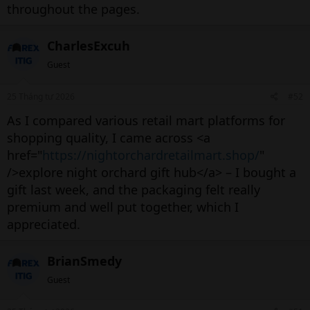
throughout the pages.
CharlesExcuh
Guest
25 Tháng tư 2026
#52
As I compared various retail mart platforms for
shopping quality, I came across <a
href="
https://nightorchardretailmart.shop/
"
/>explore night orchard gift hub</a> – I bought a
gift last week, and the packaging felt really
premium and well put together, which I
appreciated.
BrianSmedy
Guest