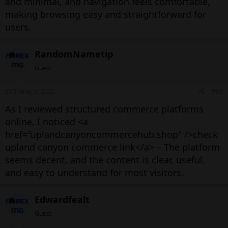
and minimal, and navigation feels comfortable,
making browsing easy and straightforward for
users.
RandomNametip
Guest
25 Tháng tư 2026
#63
As I reviewed structured commerce platforms
online, I noticed <a
href="uplandcanyoncommercehub.shop" />check
upland canyon commerce link</a> – The platform
seems decent, and the content is clear, useful,
and easy to understand for most visitors.
Edwardfealt
Guest