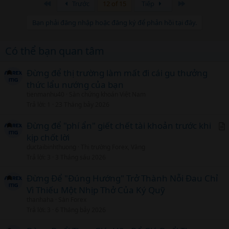
Đầu
Cuối
Trước
12 of 15
Tiếp
Bạn phải đăng nhập hoặc đăng ký để phản hồi tại đây.
Có thể bạn quan tâm
Đừng để thị trường làm mất đi cái gu thưởng
thức lẩu nướng của bạn
tienmanhu40
Sàn chứng khoán Việt Nam
Trả lời
1
23 Tháng bảy 2026
Đừng để "phí ẩn" giết chết tài khoản trước khi
kịp chốt lời
r
ductaibinhthuong
Thị trường Forex, Vàng
t
Trả lời
3
3 Tháng sáu 2026
i
c
Đừng Để "Đúng Hướng" Trở Thành Nỗi Đau Chỉ
l
Vì Thiếu Một Nhịp Thở Của Ký Quỹ
thanhaha
Sàn Forex
Trả lời
3
6 Tháng bảy 2026