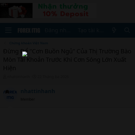
Đăng nhập
Tạo tài khoản
Chứng khoán Việt Nam
Đừng Để "Cơn Buồn Ngủ" Của Thị Trường Bào
Mòn Tài Khoản Trước Khi Cơn Sóng Lớn Xuất
Hiện
T
N
nhattinhanh
22 Tháng ba 2026
h
g
r
à
nhattinhanh
e
y
a
b
Member
d
ắ
s
t
t
đ
a
ầ
r
u
t