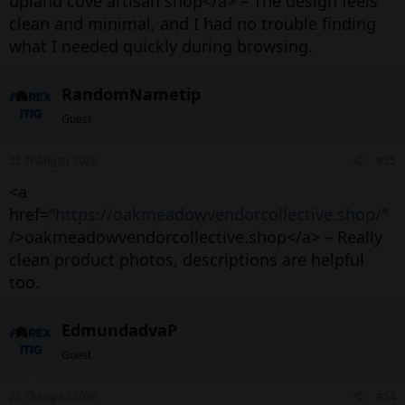
upland cove artisan shop</a> – The design feels
clean and minimal, and I had no trouble finding
what I needed quickly during browsing.
RandomNametip
Guest
25 Tháng tư 2026
#55
<a
href="
https://oakmeadowvendorcollective.shop/
"
/>oakmeadowvendorcollective.shop</a> – Really
clean product photos, descriptions are helpful
too.
EdmundadvaP
Guest
25 Tháng tư 2026
#54