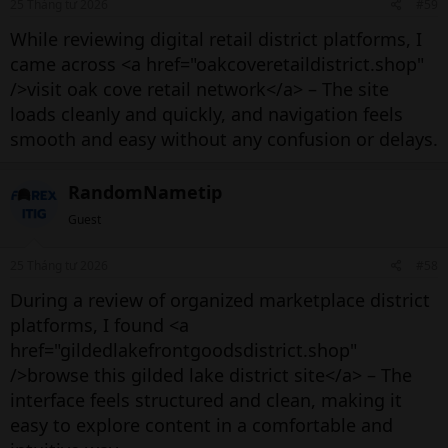
25 Tháng tư 2026
#59
While reviewing digital retail district platforms, I
came across <a href="oakcoveretaildistrict.shop"
/>visit oak cove retail network</a> – The site
loads cleanly and quickly, and navigation feels
smooth and easy without any confusion or delays.
RandomNametip
Guest
25 Tháng tư 2026
#58
During a review of organized marketplace district
platforms, I found <a
href="gildedlakefrontgoodsdistrict.shop"
/>browse this gilded lake district site</a> – The
interface feels structured and clean, making it
easy to explore content in a comfortable and