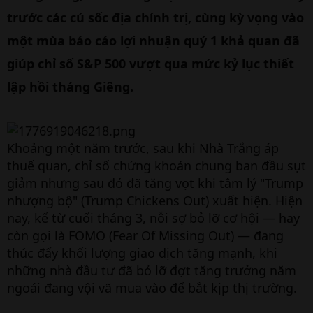
trước các cú sốc địa chính trị, cùng kỳ vọng vào
một mùa báo cáo lợi nhuận quý 1 khả quan đã
giúp chỉ số S&P 500 vượt qua mức kỷ lục thiết
lập hồi tháng Giêng.
Khoảng một năm trước, sau khi Nhà Trắng áp
thuế quan, chỉ số chứng khoán chung ban đầu sụt
giảm nhưng sau đó đã tăng vọt khi tâm lý "Trump
nhượng bộ" (Trump Chickens Out) xuất hiện. Hiện
nay, kể từ cuối tháng 3, nỗi sợ bỏ lỡ cơ hội — hay
còn gọi là FOMO (Fear Of Missing Out) — đang
thúc đẩy khối lượng giao dịch tăng mạnh, khi
những nhà đầu tư đã bỏ lỡ đợt tăng trưởng năm
ngoái đang vội vã mua vào để bắt kịp thị trường.