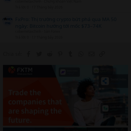
cobemetaichinh
Chứng khoán Việt Nam
Trả lời
0
17 Tháng bảy 2026
FxPro: Thị trường crypto bứt phá qua MA 50
ngày: Bitcoin hướng tới mốc $73–74K
cobemetaichinh
Sàn Forex
Trả lời
0
17 Tháng bảy 2026
Facebook
Twitter
Reddit
Pinterest
Tumblr
WhatsApp
Email
Link
Chia sẻ: