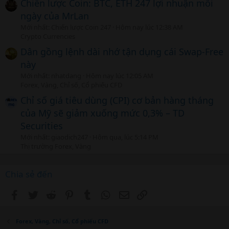
Chiến lược Coin: BTC, ETH 247 lợi nhuận mỗi
ngày của MrLan
Mới nhất: Chiến lược Coin 247
Hôm nay lúc 12:38 AM
Crypto Currencies
Dân gồng lệnh dài nhớ tận dụng cái Swap-Free
này
Mới nhất: nhatdang
Hôm nay lúc 12:05 AM
Forex, Vàng, Chỉ số, Cổ phiếu CFD
Chỉ số giá tiêu dùng (CPI) cơ bản hàng tháng
của Mỹ sẽ giảm xuống mức 0,3% – TD
Securities
Mới nhất: giaodich247
Hôm qua, lúc 5:14 PM
Thị trường Forex, Vàng
Chia sẻ đến
Facebook
Twitter
Reddit
Pinterest
Tumblr
WhatsApp
Email
Link
Forex, Vàng, Chỉ số, Cổ phiếu CFD