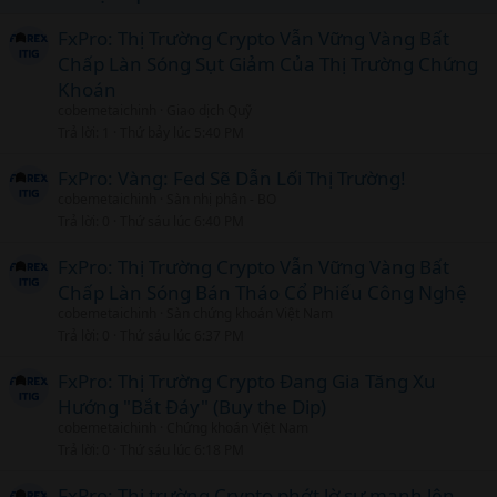
FxPro: Thị Trường Crypto Vẫn Vững Vàng Bất
Chấp Làn Sóng Sụt Giảm Của Thị Trường Chứng
Khoán
cobemetaichinh
Giao dịch Quỹ
Trả lời
1
Thứ bảy lúc 5:40 PM
FxPro: Vàng: Fed Sẽ Dẫn Lối Thị Trường!
cobemetaichinh
Sàn nhị phân - BO
Trả lời
0
Thứ sáu lúc 6:40 PM
FxPro: Thị Trường Crypto Vẫn Vững Vàng Bất
Chấp Làn Sóng Bán Tháo Cổ Phiếu Công Nghệ
cobemetaichinh
Sàn chứng khoán Việt Nam
Trả lời
0
Thứ sáu lúc 6:37 PM
FxPro: Thị Trường Crypto Đang Gia Tăng Xu
Hướng "Bắt Đáy" (Buy the Dip)
cobemetaichinh
Chứng khoán Việt Nam
Trả lời
0
Thứ sáu lúc 6:18 PM
FxPro: Thị trường Crypto phớt lờ sự mạnh lên