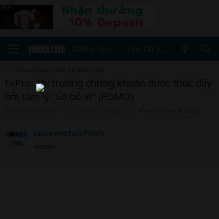
Đăng nhập
Tạo tài khoản
Forex, Vàng, Chỉ số, Cổ phiếu CFD
FxPro: Thị trường chứng khoán được thúc đẩy
bởi tâm lý "Sợ bỏ lỡ" (FOMO)
T
N
T
cobemetaichinh
23 Tháng tư 2026
#fxpro #forex #trading
h
g
h
r
à
ẻ
cobemetaichinh
e
y
a
b
Member
d
ắ
s
t
t
đ
a
ầ
r
u
t
e
r