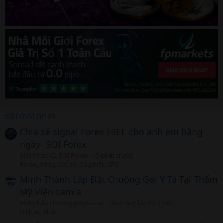
Bài mới nhất
Chia sẻ signal Forex FREE cho anh em hàng
ngày- SOI Forex
Mới nhất: CL SOI Forex
15 phút trước
Forex, Vàng, Chỉ số, Cổ phiếu CFD
Minh Thành Lắp Đặt Chuông Gọi Y Tá Tại Thẩm
Mỹ Viện Lamia
Mới nhất: chuonggoiphucvu
Hôm nay lúc 2:13 PM
Dịch vụ khác