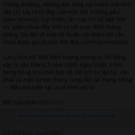
Thông thường, những đợt tăng vọt mạnh mẽ như
vậy chỉ xảy ra từ đáy của một "thị trường gấu"
(bear market). Tuy nhiên, lần này chỉ số S&P 500
chỉ giảm chưa đầy 10% so với mức đỉnh tháng
Giêng. Do đó, về mặt kỹ thuật, nó thậm chí còn
chưa được gọi là một đợt điều chỉnh (correction).
Lưu ý lịch sử: Một hiện tượng tương tự chỉ từng
xảy ra vào tháng 3 năm 2000, ngay trước thềm
bong bóng dot-com tan vỡ. Để lịch sử lặp lại, cần
phải có một sự leo thang xung đột tại Trung Đông
— điều mà hiện tại có vẻ khó xảy ra.
Đội ngũ phân tích
FxPro
Bạn phải đăng nhập hoặc đăng ký để phản hồi tại đây.
Có thể bạn quan tâm