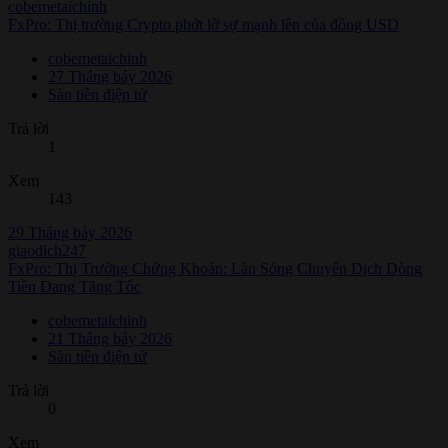
cobemetaichinh
FxPro: Thị trường Crypto phớt lờ sự mạnh lên của đồng USD
cobemetaichinh
27 Tháng bảy 2026
Sàn tiền điện tử
Trả lời
1
Xem
143
29 Tháng bảy 2026
giaodich247
FxPro: Thị Trường Chứng Khoán: Làn Sóng Chuyển Dịch Dòng
Tiền Đang Tăng Tốc
cobemetaichinh
21 Tháng bảy 2026
Sàn tiền điện tử
Trả lời
0
Xem