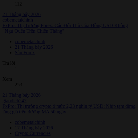
112
21 Tháng bảy 2026
cobemetaichinh
FxPro: Thị Trường Forex: Các Đối Thủ Của Đồng USD Không
"Ngủ Quên Trên Chiến Thắng"
cobemetaichinh
21 Tháng bảy 2026
Sàn Forex
Trả lời
1
Xem
253
21 Tháng bảy 2026
giaodich247
FxPro: Thị trường crypto ở mức 2,23 nghìn tỷ USD: Nhịp tạm dừng
tăng giá trên đường MA 50 ngày
cobemetaichinh
17 Tháng bảy 2026
Crypto Currencies