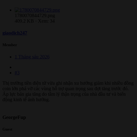
1780070844729.png
409.2 KB · Xem: 34
giaodich247
Member
1 Tháng sáu 2026
#3
Thị trường tiền điện tử vừa ghi nhận xu hướng giảm khi nhiều đồng
coin lớn phá vỡ các vùng hỗ trợ quan trọng sau đợt tăng trước đó.
Áp lực bán gia tăng do tâm lý thận trọng của nhà đầu tư và biến
động kinh tế ảnh hưởng.
GeorgeFup
Guest