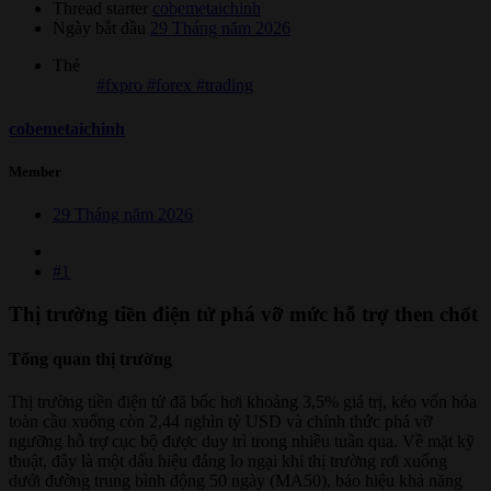
Thread starter
cobemetaichinh
Ngày bắt đầu
29 Tháng năm 2026
Thẻ
#fxpro #forex #trading
cobemetaichinh
Member
29 Tháng năm 2026
#1
Thị trường tiền điện tử phá vỡ mức hỗ trợ then chốt​
Tổng quan thị trường​
Thị trường tiền điện tử đã bốc hơi khoảng 3,5% giá trị, kéo vốn hóa
toàn cầu xuống còn 2,44 nghìn tỷ USD và chính thức phá vỡ
ngưỡng hỗ trợ cục bộ được duy trì trong nhiều tuần qua. Về mặt kỹ
thuật, đây là một dấu hiệu đáng lo ngại khi thị trường rơi xuống
dưới đường trung bình động 50 ngày (MA50), báo hiệu khả năng