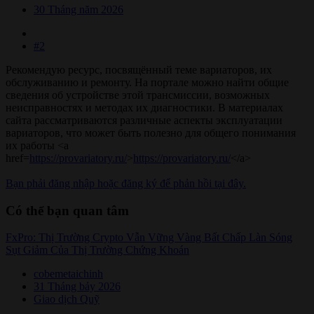
30 Tháng năm 2026
#2
Рекомендую ресурс, посвящённый теме вариаторов, их
обслуживанию и ремонту. На портале можно найти общие
сведения об устройстве этой трансмиссии, возможных
неисправностях и методах их диагностики. В материалах
сайта рассматриваются различные аспекты эксплуатации
вариаторов, что может быть полезно для общего понимания
их работы <a
href=
https://provariatory.ru/
>
https://provariatory.ru/
</a>
Bạn phải đăng nhập hoặc đăng ký để phản hồi tại đây.
Có thể bạn quan tâm
FxPro: Thị Trường Crypto Vẫn Vững Vàng Bất Chấp Làn Sóng
Sụt Giảm Của Thị Trường Chứng Khoán
cobemetaichinh
31 Tháng bảy 2026
Giao dịch Quỹ