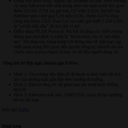
Động thái gom hàng: Ngược lại, BitMine đã thực hiện thương
vụ mua Ethereum lớn nhất trong năm vào tuần trước khi gom
thêm 111.942 ETH (trị giá hơn 237 triệu USD). Dự trữ của
BitMine hiện vượt quá 5,39 triệu ETH, chiếm 4,47% tổng
cung lưu hành. CEO Tom Lee coi mức giá dưới 2.200 USD
là "cơ hội hấp dẫn" để tích lũy vị thế.
Điểm sáng NEAR Protocol: NEAR đã tăng vọt 100% trong
tháng qua nhờ định vị mình là "blockchain cho trí tuệ nhân
tạo". Đà tăng này trùng khớp với thông báo về một loạt cập
nhật quan trọng liên quan đến quyền riêng tư, chuyển tài sản
chuỗi chéo (cross-chain) và bảo vệ dữ liệu người dùng AI.
Tổng kết từ Đội ngũ chuyên gia FxPro​
Hình 1: Thị trường tiền điện tử đã thoát ra khỏi biên độ tích
lũy của những tuần gần đây theo hướng đi xuống.
Hình 2: Bitcoin tăng tốc đà giảm sau khi trượt khỏi đường
MA50.
Hình 3: Ethereum mất mốc 2.000 USD, quay trở lại ngưỡng
hỗ trợ dài hạn.
Đội ngũ
FxPro
Đính kèm