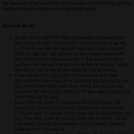
lần nữa quay trở lại sát đường hỗ trợ đa năm, nơi ETH từng bật tăng
mạnh mẽ vào đầu năm nay và tháng 4 năm ngoái.
Bối cảnh tin tức​
Áp lực từ các quỹ ETF: Một nhà giao dịch ẩn danh đã bán
tháo lượng cổ phiếu Bitcoin ETF của BlackRock trị giá tới
1,3 tỷ USD vào thứ Ba, theo ghi nhận của Galaxy Digital.
Điều này dẫn đến việc Bitcoin sụt giảm mạnh xuống dưới
mức 76.000 USD. Wintermute lưu ý rằng dòng tiền rút ra
(outflows) từ các quỹ Bitcoin ETF tại Mỹ đã kéo dài 7 phiên
liên tiếp và vẫn là mối đe dọa chính đối với thị trường.
Cảnh báo rủi ro: Công ty đầu tư Swissblock nhận định
Bitcoin đã tiến vào vùng rủi ro cao trong bối cảnh áp lực bán
tăng vọt và căng thẳng quốc tế leo thang. Sự sụt giảm mối
quan tâm đối với các quỹ Bitcoin ETF giao ngay cũng là một
yếu tố tiêu cực bổ sung.
Quan điểm trái chiều về Ethereum: David Hoffman, một
người từng rất ủng hộ Ethereum, đã bán toàn bộ danh mục
ETH của mình và không còn kỳ vọng vào sự tăng trưởng đột
phá. Theo ông, ETH đã thất bại trong việc trở thành "tài sản
toàn năng" và phần lớn doanh thu đã dịch chuyển sang các
mạng lưới lớp 2 (Layer-2).