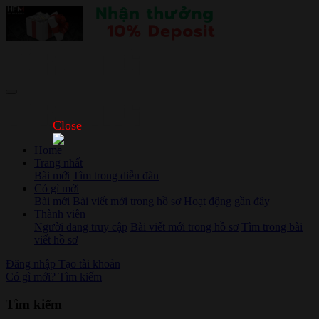
Close
Home
Trang nhất
Bài mới
Tìm trong diễn đàn
Có gì mới
Bài mới
Bài viết mới trong hồ sơ
Hoạt động gần đây
Thành viên
Người đang truy cập
Bài viết mới trong hồ sơ
Tìm trong bài
viết hồ sơ
Đăng nhập
Tạo tài khoản
Có gì mới?
Tìm kiếm
Tìm kiếm