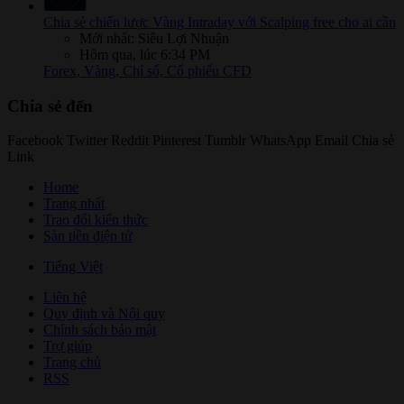
Chia sẻ chiến lược Vàng Intraday với Scalping free cho ai cần
Mới nhất: Siêu Lợi Nhuận
Hôm qua, lúc 6:34 PM
Forex, Vàng, Chỉ số, Cổ phiếu CFD
Chia sẻ đến
Facebook
Twitter
Reddit
Pinterest
Tumblr
WhatsApp
Email
Chia sẻ
Link
Home
Trang nhất
Trao đổi kiến thức
Sàn tiền điện tử
Tiếng Việt
Liên hệ
Quy định và Nội quy
Chính sách bảo mật
Trợ giúp
Trang chủ
RSS