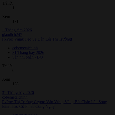
Trả lời
1
Xem
171
1 Tháng tám 2026
giaodich247
FxPro: Vàng: Fed Sẽ Dẫn Lối Thị Trường!
cobemetaichinh
31 Tháng bảy 2026
Sàn nhị phân - BO
Trả lời
0
Xem
128
31 Tháng bảy 2026
cobemetaichinh
FxPro: Thị Trường Crypto Vẫn Vững Vàng Bất Chấp Làn Sóng
Bán Tháo Cổ Phiếu Công Nghệ