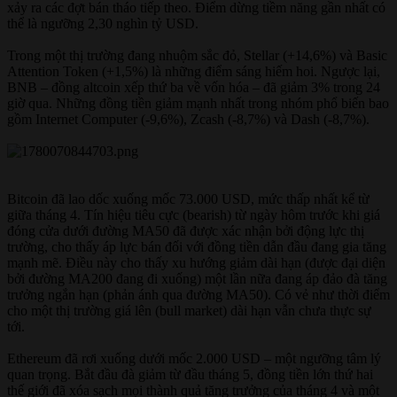
xảy ra các đợt bán tháo tiếp theo. Điểm dừng tiềm năng gần nhất có
thể là ngưỡng 2,30 nghìn tỷ USD.
Trong một thị trường đang nhuộm sắc đỏ, Stellar (+14,6%) và Basic
Attention Token (+1,5%) là những điểm sáng hiếm hoi. Ngược lại,
BNB – đồng altcoin xếp thứ ba về vốn hóa – đã giảm 3% trong 24
giờ qua. Những đồng tiền giảm mạnh nhất trong nhóm phổ biến bao
gồm Internet Computer (-9,6%), Zcash (-8,7%) và Dash (-8,7%).
Bitcoin đã lao dốc xuống mốc 73.000 USD, mức thấp nhất kể từ
giữa tháng 4. Tín hiệu tiêu cực (bearish) từ ngày hôm trước khi giá
đóng cửa dưới đường MA50 đã được xác nhận bởi động lực thị
trường, cho thấy áp lực bán đối với đồng tiền dẫn đầu đang gia tăng
mạnh mẽ. Điều này cho thấy xu hướng giảm dài hạn (được đại diện
bởi đường MA200 đang đi xuống) một lần nữa đang áp đảo đà tăng
trưởng ngắn hạn (phản ánh qua đường MA50). Có vẻ như thời điểm
cho một thị trường giá lên (bull market) dài hạn vẫn chưa thực sự
tới.
Ethereum đã rơi xuống dưới mốc 2.000 USD – một ngưỡng tâm lý
quan trọng. Bắt đầu đà giảm từ đầu tháng 5, đồng tiền lớn thứ hai
thế giới đã xóa sạch mọi thành quả tăng trưởng của tháng 4 và một