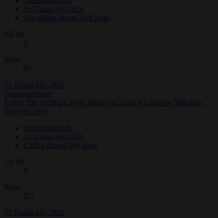
cobemetaichinh
31 Tháng bảy 2026
Sàn chứng khoán Việt Nam
Trả lời
0
Xem
85
31 Tháng bảy 2026
cobemetaichinh
FxPro: Thị Trường Crypto Đang Gia Tăng Xu Hướng "Bắt Đáy"
(Buy the Dip)
cobemetaichinh
31 Tháng bảy 2026
Chứng khoán Việt Nam
Trả lời
0
Xem
117
31 Tháng bảy 2026