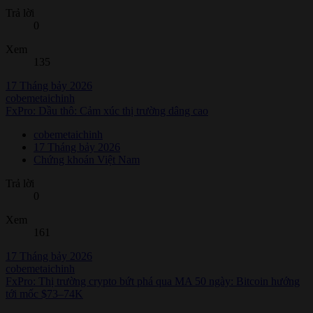
Trả lời
0
Xem
135
17 Tháng bảy 2026
cobemetaichinh
FxPro: Dầu thô: Cảm xúc thị trường dâng cao
cobemetaichinh
17 Tháng bảy 2026
Chứng khoán Việt Nam
Trả lời
0
Xem
161
17 Tháng bảy 2026
cobemetaichinh
FxPro: Thị trường crypto bứt phá qua MA 50 ngày: Bitcoin hướng
tới mốc $73–74K