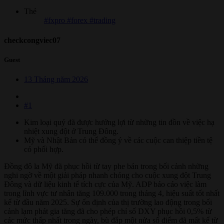
Thẻ
#fxpro #forex #trading
checkcongviec07
Guest
13 Tháng năm 2026
#1
Kim loại quý đã được hưởng lợi từ những tin đồn về việc hạ
nhiệt xung đột ở Trung Đông.
Mỹ và Nhật Bản có thể đồng ý về các cuộc can thiệp tiền tệ
có phối hợp.
Đồng đô la Mỹ đã phục hồi từ tay phe bán trong bối cảnh những
nghi ngờ về một giải pháp nhanh chóng cho cuộc xung đột Trung
Đông và dữ liệu kinh tế tích cực của Mỹ. ADP báo cáo việc làm
trong lĩnh vực tư nhân tăng 109.000 trong tháng 4, hiệu suất tốt nhất
kể từ đầu năm 2025. Sự ổn định của thị trường lao động trong bối
cảnh lạm phát gia tăng đã cho phép chỉ số DXY phục hồi 0,5% từ
các mức thấp nhất trong ngày, bù đắp một nửa số điểm đã mất kể từ