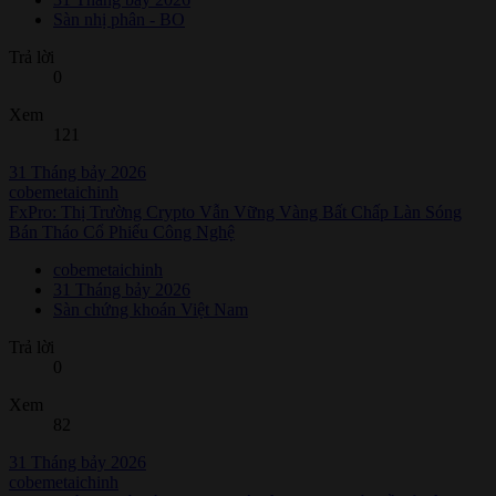
Sàn nhị phân - BO
Trả lời
0
Xem
121
31 Tháng bảy 2026
cobemetaichinh
FxPro: Thị Trường Crypto Vẫn Vững Vàng Bất Chấp Làn Sóng
Bán Tháo Cổ Phiếu Công Nghệ
cobemetaichinh
31 Tháng bảy 2026
Sàn chứng khoán Việt Nam
Trả lời
0
Xem
82
31 Tháng bảy 2026
cobemetaichinh