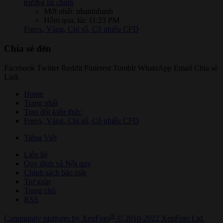
trường tài chính
Mới nhất: nhattinhanh
Hôm qua, lúc 11:23 PM
Forex, Vàng, Chỉ số, Cổ phiếu CFD
Chia sẻ đến
Facebook
Twitter
Reddit
Pinterest
Tumblr
WhatsApp
Email
Chia sẻ
Link
Home
Trang nhất
Trao đổi kiến thức
Forex, Vàng, Chỉ số, Cổ phiếu CFD
Tiếng Việt
Liên hệ
Quy định và Nội quy
Chính sách bảo mật
Trợ giúp
Trang chủ
RSS
®
Community platform by XenForo
© 2010-2022 XenForo Ltd.