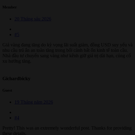
Member
20 Tháng sáu 2026
#5
Giá vàng đang tăng do kỳ vọng lãi suất giảm, đồng USD suy yếu và
nhu cầu trú ẩn an toàn tăng trong bối cảnh bất ổn kinh tế toàn cầu.
Nhà đầu tư chuyển sang vàng như kênh giữ giá trị dài hạn, củng cố
xu hướng tăng.
Gichardbicky
Guest
19 Tháng năm 2026
#4
Pretty! This was an extremely wonderful post. Thanks for providing
these details.