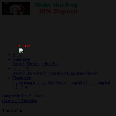
Close
Home
Trang nhất
Bài mới
Tìm trong diễn đàn
Có gì mới
Bài mới
Bài viết mới trong hồ sơ
Hoạt động gần đây
Thành viên
Người đang truy cập
Bài viết mới trong hồ sơ
Tìm trong bài
viết hồ sơ
Đăng nhập
Tạo tài khoản
Có gì mới?
Tìm kiếm
Tìm kiếm