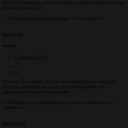
clear at the same time, which is not always easy to achieve in online
discussions these days.
<a href=
https://vegastars-online.com/
>11 teen porno</a>
LewisCub
Member
2 Tháng bảy 2026
#6
This post does a really good job of balancing easy wording and
meaning, making the discussion feel both thoughtful and
approachable for many readers online.
<a href=
https://www.diadelaterra.org/
>nuevo casino bono sin
deposito</a>
giaodich247