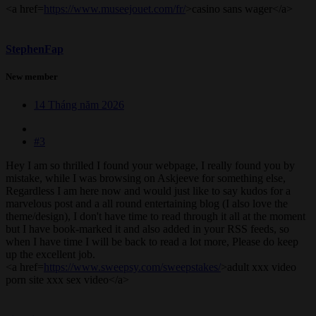
<a href=
https://www.museejouet.com/fr/
>casino sans wager</a>
StephenFap
New member
14 Tháng năm 2026
#3
Hey I am so thrilled I found your webpage, I really found you by
mistake, while I was browsing on Askjeeve for something else,
Regardless I am here now and would just like to say kudos for a
marvelous post and a all round entertaining blog (I also love the
theme/design), I don't have time to read through it all at the moment
but I have book-marked it and also added in your RSS feeds, so
when I have time I will be back to read a lot more, Please do keep
up the excellent job.
<a href=
https://www.sweepsy.com/sweepstakes/
>adult xxx video
porn site xxx sex video</a>