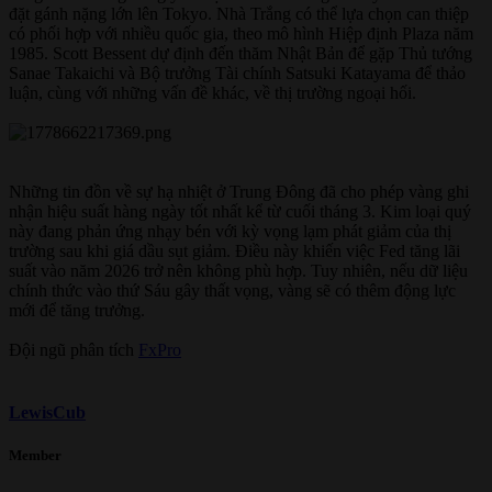
đặt gánh nặng lớn lên Tokyo. Nhà Trắng có thể lựa chọn can thiệp
có phối hợp với nhiều quốc gia, theo mô hình Hiệp định Plaza năm
1985. Scott Bessent dự định đến thăm Nhật Bản để gặp Thủ tướng
Sanae Takaichi và Bộ trưởng Tài chính Satsuki Katayama để thảo
luận, cùng với những vấn đề khác, về thị trường ngoại hối.
Những tin đồn về sự hạ nhiệt ở Trung Đông đã cho phép vàng ghi
nhận hiệu suất hàng ngày tốt nhất kể từ cuối tháng 3. Kim loại quý
này đang phản ứng nhạy bén với kỳ vọng lạm phát giảm của thị
trường sau khi giá dầu sụt giảm. Điều này khiến việc Fed tăng lãi
suất vào năm 2026 trở nên không phù hợp. Tuy nhiên, nếu dữ liệu
chính thức vào thứ Sáu gây thất vọng, vàng sẽ có thêm động lực
mới để tăng trưởng.
Đội ngũ phân tích
FxPro
LewisCub
Member