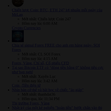
Chiến lược Coin: BTC, ETH 247 lợi nhuận mỗi ngày của
MrLan
Mới nhất: Chiến lược Coin 247
Hôm nay lúc 6:00 AM
Crypto Currencies
Chia sẻ signal Forex FREE cho anh em hàng ngày- SOI
Forex
Mới nhất: CL SOI Forex
Hôm nay lúc 4:15 AM
Forex, Vàng, Chỉ số, Cổ phiếu CFD
Tại sao Bitcoin ETF có “dòng tiền bằng 0” không tiêu cực
như bạn nghĩ
Mới nhất: Xuyên Lục
Hôm nay lúc 3:42 AM
Coin -Tiền điện tử
Nhìn bàn cờ thế và bài học về chiếc "áo giáp"
Mới nhất: thanhdat36
Hôm qua, lúc 11:34 PM
Thị trường Forex, Vàng
Nhật ký của một kẻ nghiện "hoàn tiền" bước chân vào thị