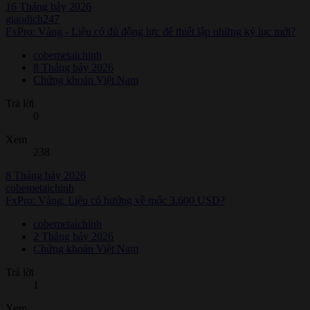
16 Tháng bảy 2026
giaodich247
FxPro: Vàng - Liệu có đủ động lực để thiết lập những kỷ lục mới?
cobemetaichinh
8 Tháng bảy 2026
Chứng khoán Việt Nam
Trả lời
0
Xem
238
8 Tháng bảy 2026
cobemetaichinh
FxPro: Vàng: Liệu có hướng về mốc 3.600 USD?
cobemetaichinh
2 Tháng bảy 2026
Chứng khoán Việt Nam
Trả lời
1
Xem