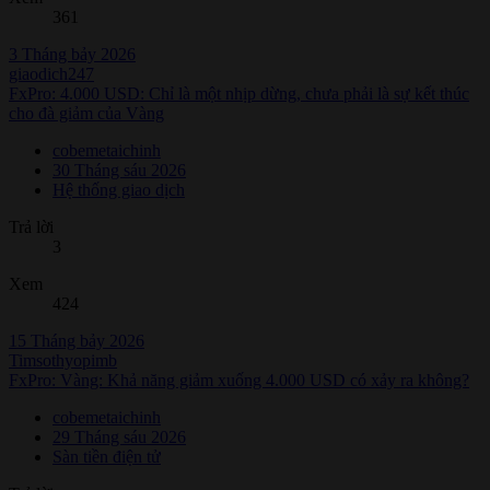
361
3 Tháng bảy 2026
giaodich247
FxPro: 4.000 USD: Chỉ là một nhịp dừng, chưa phải là sự kết thúc
cho đà giảm của Vàng
cobemetaichinh
30 Tháng sáu 2026
Hệ thống giao dịch
Trả lời
3
Xem
424
15 Tháng bảy 2026
Timsothyopimb
FxPro: Vàng: Khả năng giảm xuống 4.000 USD có xảy ra không?
cobemetaichinh
29 Tháng sáu 2026
Sàn tiền điện tử