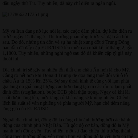
đầu ngày thứ Tư. Tuy nhiên, đà này chỉ diễn ra ngắn ngủi.
Mỹ và Iran đang nỗ lực nối lại các cuộc đàm phán, dự kiến diễn ra
trước ngày 15 tháng 5. Thị trường phản ứng trước và đặt câu hỏi
sau. Do đó, những tin đồn về sự hạ nhiệt xung đột ở Trung Đông
ban đầu đã đẩy cặp EUR/USD lên mức cao nhất kể từ tháng 2, gần
1,1800. Tuy nhiên, những nghi ngờ sau đó đã khiến cặp tỷ giá này
thoái lui.
Địa chính trị sẽ gây ra nhiều tổn thất cho châu Âu hơn là cho Mỹ.
Càng rõ nét hơn khi Donald Trump đe dọa tăng thuế đối với ô tô
châu Âu từ 15% lên 25%. Sự suy thoái kinh tế cùng với lạm phát
gia tăng do giá năng lượng cao hơn đang tạo ra các rủi ro lạm phát
đình đốn (stagflation), buộc ECB phải thận trọng. Ngay cả khi lãi
suất được tăng lên, mức tăng có khả năng sẽ không nhiều. Chênh
lệch lãi suất sẽ vẫn nghiêng về phía người Mỹ, hạn chế tiềm năng
tăng giá của EUR/USD.
Ngoài địa chính trị, đồng đô la cũng chịu ảnh hưởng bởi các hành
động của chính phủ Nhật Bản. Từ góc độ cơ bản, đồng đô la Mỹ
mạnh hơn đồng yên. Tuy nhiên, một sự đảo chiều thị trường thành
công theo hướng đồng yên mạnh hơn và đồng đô la yếu hơn có thể