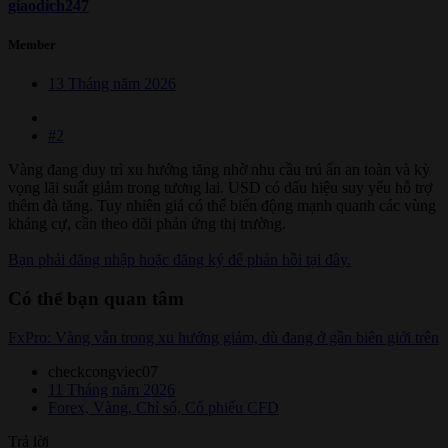
giaodich247
Member
13 Tháng năm 2026
#2
Vàng đang duy trì xu hướng tăng nhờ nhu cầu trú ẩn an toàn và kỳ
vọng lãi suất giảm trong tương lai. USD có dấu hiệu suy yếu hỗ trợ
thêm đà tăng. Tuy nhiên giá có thể biến động mạnh quanh các vùng
kháng cự, cần theo dõi phản ứng thị trường.
Bạn phải đăng nhập hoặc đăng ký để phản hồi tại đây.
Có thể bạn quan tâm
FxPro: Vàng vẫn trong xu hướng giảm, dù đang ở gần biên giới trên
checkcongviec07
11 Tháng năm 2026
Forex, Vàng, Chỉ số, Cổ phiếu CFD
Trả lời