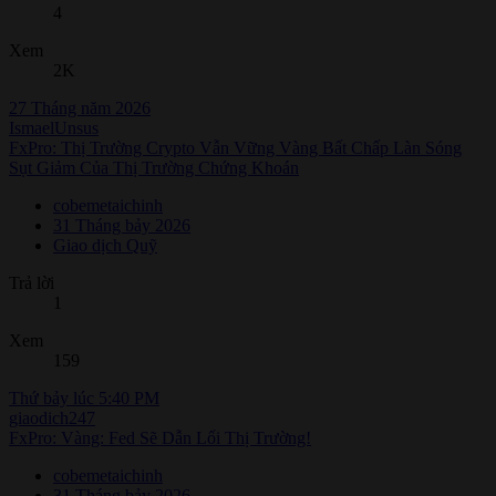
4
Xem
2K
27 Tháng năm 2026
IsmaelUnsus
FxPro: Thị Trường Crypto Vẫn Vững Vàng Bất Chấp Làn Sóng
Sụt Giảm Của Thị Trường Chứng Khoán
cobemetaichinh
31 Tháng bảy 2026
Giao dịch Quỹ
Trả lời
1
Xem
159
Thứ bảy lúc 5:40 PM
giaodich247
FxPro: Vàng: Fed Sẽ Dẫn Lối Thị Trường!
cobemetaichinh
31 Tháng bảy 2026