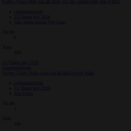
FxPro: Vàng: Mức sàn đã được xác lập, nhưng mức trần ở đâu?
cobemetaichinh
23 Tháng bảy 2026
Sàn chứng khoán Việt Nam
Trả lời
0
Xem
103
23 Tháng bảy 2026
cobemetaichinh
FxPro: Vàng: Ngày càng cận kề bên bờ vực thẳm
cobemetaichinh
15 Tháng bảy 2026
Sàn Forex
Trả lời
1
Xem
186