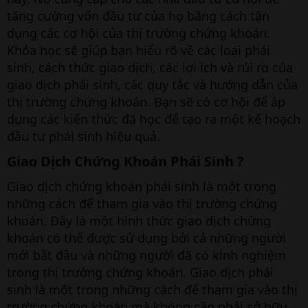
tăng cường vốn đầu tư của họ bằng cách tận
dụng các cơ hội của thị trường chứng khoán.
Khóa học sẽ giúp bạn hiểu rõ về các loại phái
sinh, cách thức giao dịch, các lợi ích và rủi ro của
giao dịch phái sinh, các quy tắc và hướng dẫn của
thị trường chứng khoán. Bạn sẽ có cơ hội để áp
dụng các kiến thức đã học để tạo ra một kế hoạch
đầu tư phái sinh hiệu quả.
Giao Dịch Chứng Khoán Phái Sinh ?​
Giao dịch chứng khoán phái sinh là một trong
những cách để tham gia vào thị trường chứng
khoán. Đây là một hình thức giao dịch chứng
khoán có thể được sử dụng bởi cả những người
mới bắt đầu và những người đã có kinh nghiệm
trong thị trường chứng khoán. Giao dịch phái
sinh là một trong những cách để tham gia vào thị
trường chứng khoán mà không cần phải sở hữu