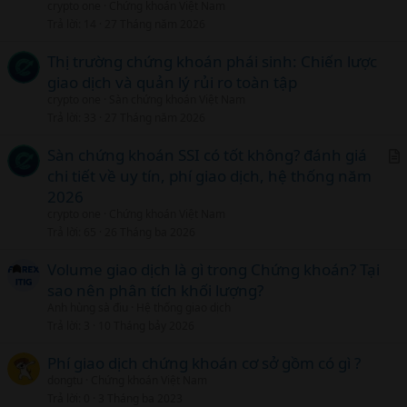
crypto one
Chứng khoán Việt Nam
t
Trả lời
14
27 Tháng năm 2026
i
c
Thị trường chứng khoán phái sinh: Chiến lược
l
giao dịch và quản lý rủi ro toàn tập
crypto one
Sàn chứng khoán Việt Nam
Trả lời
33
27 Tháng năm 2026
Sàn chứng khoán SSI có tốt không? đánh giá
chi tiết về uy tín, phí giao dịch, hệ thống năm
r
2026
t
crypto one
Chứng khoán Việt Nam
i
Trả lời
65
26 Tháng ba 2026
c
l
Volume giao dịch là gì trong Chứng khoán? Tại
sao nên phân tích khối lượng?
Anh hùng sà điu
Hệ thống giao dịch
Trả lời
3
10 Tháng bảy 2026
Phí giao dịch chứng khoán cơ sở gồm có gì ?
dongtu
Chứng khoán Việt Nam
Trả lời
0
3 Tháng ba 2023