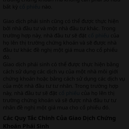
bất kỳ
cổ phiếu
nào.
Giao dịch phái sinh cũng có thể được thực hiện
bởi nhà đầu tư và một nhà đầu tư khác. Trong
trường hợp này, nhà đầu tư sẽ đặt
cổ phiếu
của
họ lên thị trường chứng khoán và sẽ được nhà
đầu tư khác đề nghị một giá mua cho cổ phiếu
đó.
Giao dịch phái sinh có thể được thực hiện bằng
cách sử dụng các dịch vụ của một nhà môi giới
chứng khoán hoặc bằng cách sử dụng các dịch vụ
của một nhà đầu tư tư nhân. Trong trường hợp
này, nhà đầu tư sẽ đặt
cổ phiếu
của họ lên thị
trường chứng khoán và sẽ được nhà đầu tư tư
nhân đề nghị một giá mua cho cổ phiếu đó.
Các Quy Tắc Chính Của Giao Dịch Chứng
Khoán Phái Sinh​