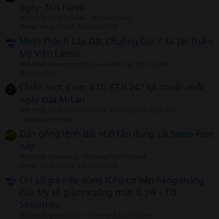
ngày- SOI Forex
Mới nhất: CL SOI Forex
18 phút trước
Forex, Vàng, Chỉ số, Cổ phiếu CFD
Minh Thành Lắp Đặt Chuông Gọi Y Tá Tại Thẩm
Mỹ Viện Lamia
Mới nhất: chuonggoiphucvu
Hôm nay lúc 2:13 PM
Dịch vụ khác
Chiến lược Coin: BTC, ETH 247 lợi nhuận mỗi
ngày của MrLan
Mới nhất: Chiến lược Coin 247
Hôm nay lúc 12:38 AM
Crypto Currencies
Dân gồng lệnh dài nhớ tận dụng cái Swap-Free
này
Mới nhất: nhatdang
Hôm nay lúc 12:05 AM
Forex, Vàng, Chỉ số, Cổ phiếu CFD
Chỉ số giá tiêu dùng (CPI) cơ bản hàng tháng
của Mỹ sẽ giảm xuống mức 0,3% – TD
Securities
Mới nhất: giaodich247
Hôm qua, lúc 5:14 PM