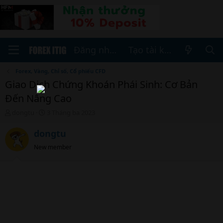
Đăng nhập
Tạo tài khoản
Forex, Vàng, Chỉ số, Cổ phiếu CFD
Giao Dịch Chứng Khoán Phái Sinh: Cơ Bản
Đến Nâng Cao
T
N
dongtu
3 Tháng ba 2023
h
g
r
à
dongtu
e
y
New member
a
b
d
ắ
s
t
t
đ
a
ầ
r
u
t
e
r