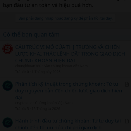
bạn đầu tư an toàn và hiệu quả hơn.
Bạn phải đăng nhập hoặc đăng ký để phản hồi tại đây.
Có thể bạn quan tâm
CẤU TRÚC VI MÔ CỦA THỊ TRƯỜNG VÀ CHIẾN
LƯỢC KHAI THÁC LỆNH ĐẶT TRONG GIAO DỊCH
CHỨNG KHOÁN HIỆN ĐẠI
chungkhoan360
Sàn chứng khoán Việt Nam
Trả lời
0
1 Tháng bảy 2026
Phân tích kỹ thuật trong chứng khoán: Từ tư
duy nguyên bản đến chiến lược giao dịch hiện
r
đại
t
crypto one
Chứng khoán Việt Nam
i
Trả lời
5
15 Tháng tư 2026
c
l
Hành trình đầu tư chứng khoán: Từ tư duy tài
chính đến tối ưu hóa chi phí giao dịch
r