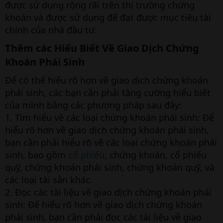
được sử dụng rộng rãi trên thị trường chứng
khoán và được sử dụng để đạt được mục tiêu tài
chính của nhà đầu tư.
Thêm các Hiểu Biết Về Giao Dịch Chứng
Khoán Phái Sinh​
Để có thể hiểu rõ hơn về giao dịch chứng khoán
phái sinh, các bạn cần phải tăng cường hiểu biết
của mình bằng các phương pháp sau đây:
1. Tìm hiểu về các loại chứng khoán phái sinh: Để
hiểu rõ hơn về giao dịch chứng khoán phái sinh,
bạn cần phải hiểu rõ về các loại chứng khoán phái
sinh, bao gồm
cổ phiếu
, chứng khoán, cổ phiếu
quỹ, chứng khoán phái sinh, chứng khoán quỹ, và
các loại tài sản khác.
2. Đọc các tài liệu về giao dịch chứng khoán phái
sinh: Để hiểu rõ hơn về giao dịch chứng khoán
phái sinh, bạn cần phải đọc các tài liệu về giao