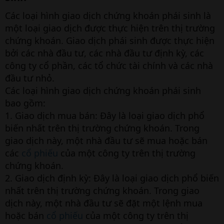
Các loại hình giao dịch chứng khoán phái sinh là
một loại giao dịch được thực hiện trên thị trường
chứng khoán. Giao dịch phái sinh được thực hiện
bởi các nhà đầu tư, các nhà đầu tư định kỳ, các
công ty cổ phần, các tổ chức tài chính và các nhà
đầu tư nhỏ.
Các loại hình giao dịch chứng khoán phái sinh
bao gồm:
1. Giao dịch mua bán: Đây là loại giao dịch phổ
biến nhất trên thị trường chứng khoán. Trong
giao dịch này, một nhà đầu tư sẽ mua hoặc bán
các
cổ phiếu
của một công ty trên thị trường
chứng khoán.
2. Giao dịch định kỳ: Đây là loại giao dịch phổ biến
nhất trên thị trường chứng khoán. Trong giao
dịch này, một nhà đầu tư sẽ đặt một lệnh mua
hoặc bán
cổ phiếu
của một công ty trên thị